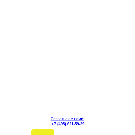
Перейти
к
содержимому
Международный институт информатики,
управления, экономики и права
в г. Москве
Связаться с нами:
+7 (495) 621-59-29