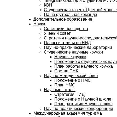
Telegram-канал для студентов МИИ
КВН
Студенческая газета “Цветной монокл
Наша футбольная команда
Дополнительное образование
Наука
Советники президента
Ученый совет
Стратегия научно-исследовательской
Планы и отчеты по НИД
Научно-практические лаборатории
Студенческие научные кружки
Научные кружки
Положение о студенческих науч
План работы научного кружка
Состав СНК
Научно-методический совет
Положение о НМС
План НМС
Научные школы
Стратегия НИД
Положение о Научной школе
План развития Научных школ
Научно-практические конференции
Международная академия туризма