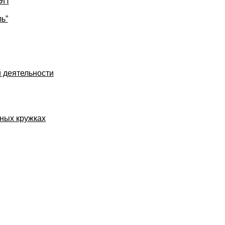
УЭП
ь”
 деятельности
ных кружках