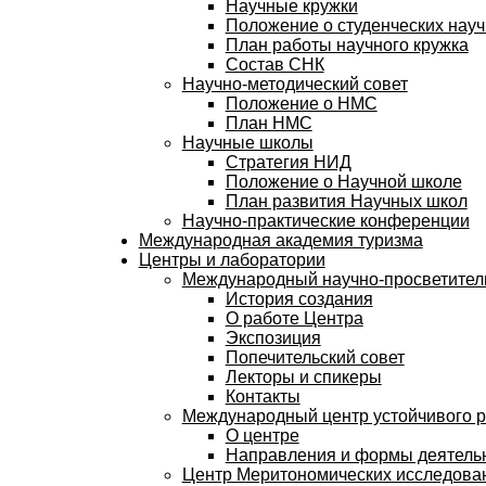
Научные кружки
Положение о студенческих науч
План работы научного кружка
Состав СНК
Научно-методический совет
Положение о НМС
План НМС
Научные школы
Стратегия НИД
Положение о Научной школе
План развития Научных школ
Научно-практические конференции
Международная академия туризма
Центры и лаборатории
Международный научно-просветитель
История создания
О работе Центра
Экспозиция
Попечительский совет
Лекторы и спикеры
Контакты
Международный центр устойчивого 
О центре
Направления и формы деятель
Центр Меритономических исследов