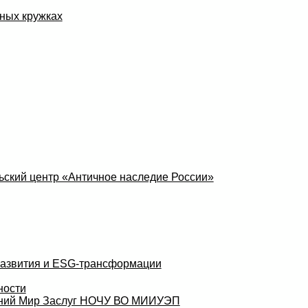
ных кружках
ский центр «Античное наследие России»
развития и ESG-трансформации
ности
аний Мир Заслуг НОЧУ ВО МИИУЭП