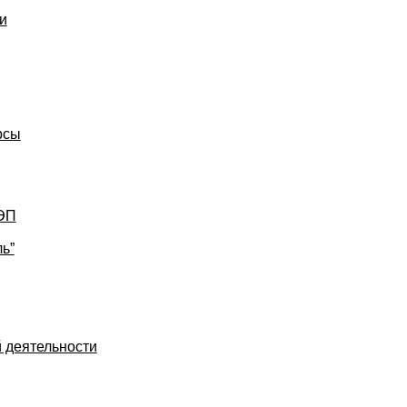
и
рсы
УЭП
ь”
 деятельности