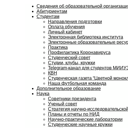
Сведения об образовательной организаци
Абитуриентам
Студентам
Направления подготовки
Оплата обучения
Личный кабинет
Электронная библиотека института
Электронные образовательные ресу
Практика
Профилактика Коронавируса
Студенческий совет
Студии, клубы, кружки
Telegram-канал для студентов МИИ
КВН
Студенческая газета “Цветной монокл
Наша футбольная команда
Дополнительное образование
Наука
Советники президента
Ученый совет
Стратегия научно-исследовательской
Планы и отчеты по НИД
Научно-практические лаборатории
Студенческие научные кружки