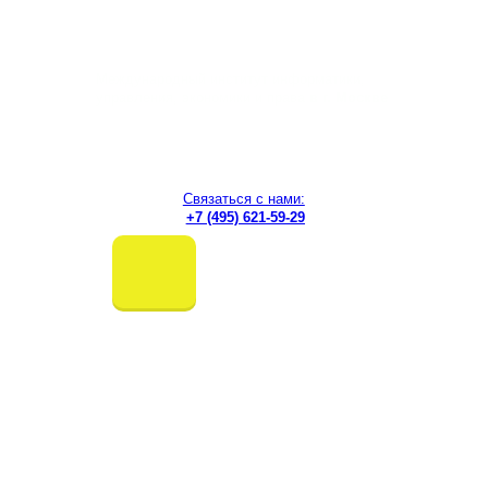
Перейти
к
содержимому
Международный институт информатики,
управления, экономики и права
в г. Москве
Связаться с нами:
+7 (495) 621-59-29