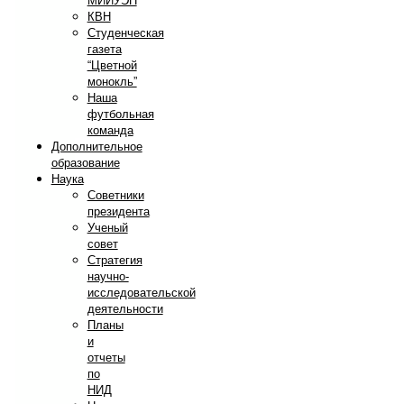
МИИУЭП
КВН
Студенческая
газета
“Цветной
монокль”
Наша
футбольная
команда
Дополнительное
образование
Наука
Советники
президента
Ученый
совет
Стратегия
научно-
исследовательской
деятельности
Планы
и
отчеты
по
НИД