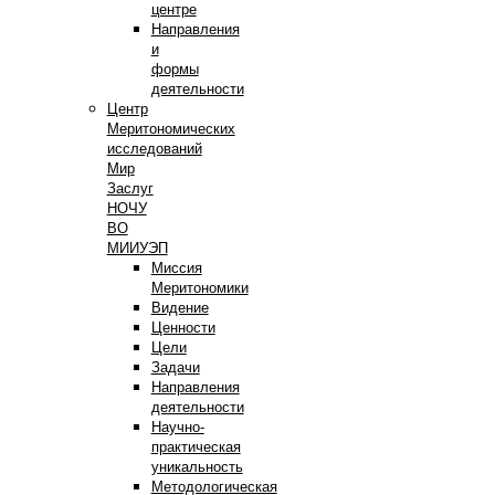
центре
Направления
и
формы
деятельности
Центр
Меритономических
исследований
Мир
Заслуг
НОЧУ
ВО
МИИУЭП
Миссия
Меритономики
Видение
Ценности
Цели
Задачи
Направления
деятельности
Научно-
практическая
уникальность
Методологическая