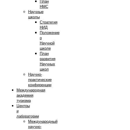
План
НМС
Научные
школы
Стратегия
НИД
Положение
о
Научной
школе
План
развития
Научных
школ
Научно-
практические
конференции
Международная
академия
туризма
Центры
и
лаборатории
Международный
научно-