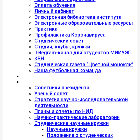
Оплата обучения
Личный кабинет
Электронная библиотека института
Электронные образовательные ресурсы
Практика
Профилактика Коронавируса
Студенческий совет
Студии, клубы, кружки
Telegram-канал для студентов МИИУЭП
КВН
Студенческая газета “Цветной монокль”
Наша футбольная команда
Дополнительное образование
Наука
Советники президента
Ученый совет
Стратегия научно-исследовательской
деятельности
Планы и отчеты по НИД
Научно-практические лаборатории
Студенческие научные кружки
Научные кружки
Положение о студенческих