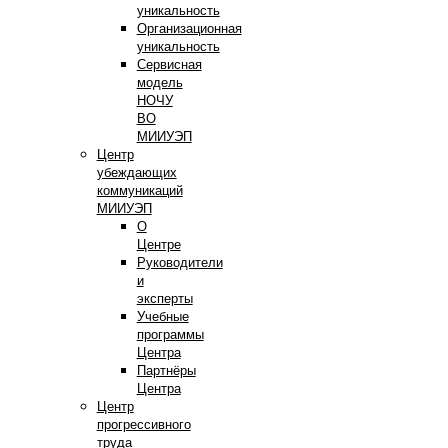
уникальность
Организационная
уникальность
Сервисная
модель
НОЧУ
ВО
МИИУЭП
Центр
убеждающих
коммуникаций
МИИУЭП
О
Центре
Руководители
и
эксперты
Учебные
программы
Центра
Партнёры
Центра
Центр
прогрессивного
труда