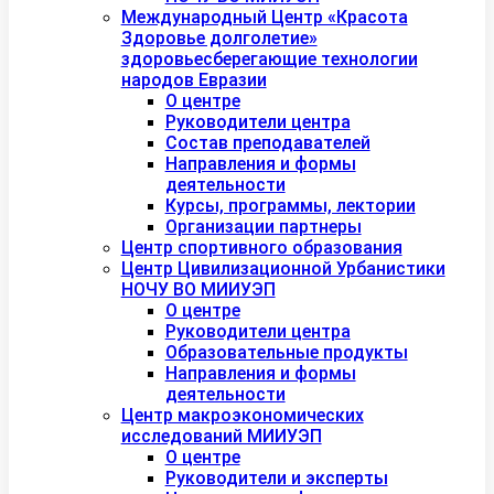
Международный Центр «Красота
Здоровье долголетие»
здоровьесберегающие технологии
народов Евразии
О центре
Руководители центра
Состав преподавателей
Направления и формы
деятельности
Курсы, программы, лектории
Организации партнеры
Центр спортивного образования
Центр Цивилизационной Урбанистики
НОЧУ ВО МИИУЭП
О центре
Руководители центра
Образовательные продукты
Направления и формы
деятельности
Центр макроэкономических
исследований МИИУЭП
О центре
Руководители и эксперты