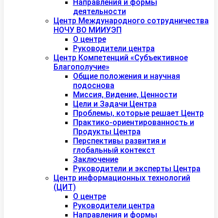
Направления и формы
деятельности
Центр Международного сотрудничества
НОЧУ ВО МИИУЭП
О центре
Руководители центра
Центр Компетенций «Субъективное
Благополучие»
Общие положения и научная
подоснова
Миссия, Видение, Ценности
Цели и Задачи Центра
Проблемы, которые решает Центр
Практико-ориентированность и
Продукты Центра
Перспективы развития и
глобальный контекст
Заключение
Руководители и эксперты Центра
Центр информационных технологий
(ЦИТ)
О центре
Руководители центра
Направления и формы