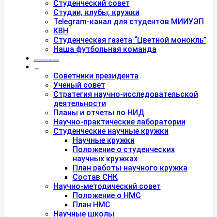
Студенческий совет
Студии, клубы, кружки
Telegram-канал для студентов МИИУЭП
КВН
Студенческая газета “Цветной монокль”
Наша футбольная команда
Дополнительное образование
Наука
Советники президента
Ученый совет
Стратегия научно-исследовательской
деятельности
Планы и отчеты по НИД
Научно-практические лаборатории
Студенческие научные кружки
Научные кружки
Положение о студенческих
научных кружках
План работы научного кружка
Состав СНК
Научно-методический совет
Положение о НМС
План НМС
Научные школы