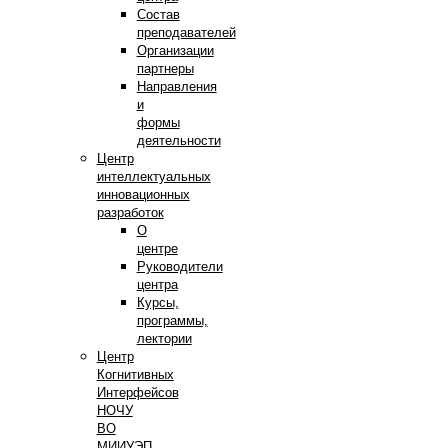
Состав
преподавателей
Организации
партнеры
Направления
и
формы
деятельности
Центр
интеллектуальных
инновационных
разработок
О
центре
Руководители
центра
Курсы,
программы,
лектории
Центр
Когнитивных
Интерфейсов
НОЧУ
ВО
МИИУЭП