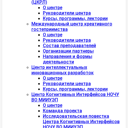
(ЦКРЛ)
О центре
Руководители центра
Курсы, программы, лектории
Международный центр креативного
гостеприимства
О центре
Руководители центра
Состав преподавателей
Организации партнеры
Направления и формы
деятельности
Центр интеллектуальных
инновационных разработок
О центре
Руководители центра
Курсы, программы, лектории
Центр Когнитивных Интерфейсов НОЧУ
ВО МИИУЭП
О центре
Команда проекта
Исследовательская повестка
Центра Когнитивных Интерфейсов
НОЧУ ВО МИИУЭП