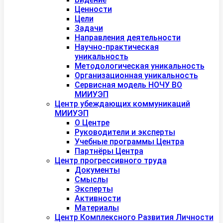
Ценности
Цели
Задачи
Направления деятельности
Научно-практическая
уникальность
Методологическая уникальность
Организационная уникальность
Сервисная модель НОЧУ ВО
МИИУЭП
Центр убеждающих коммуникаций
МИИУЭП
О Центре
Руководители и эксперты
Учебные программы Центра
Партнёры Центра
Центр прогрессивного труда
Документы
Смыслы
Эксперты
Активности
Материалы
Центр Комплексного Развития Личности