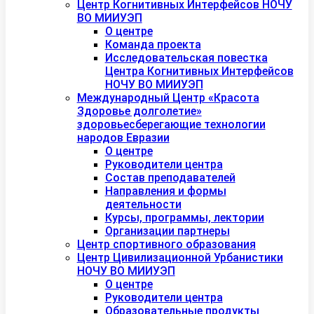
Центр Когнитивных Интерфейсов НОЧУ
ВО МИИУЭП
О центре
Команда проекта
Исследовательская повестка
Центра Когнитивных Интерфейсов
НОЧУ ВО МИИУЭП
Международный Центр «Красота
Здоровье долголетие»
здоровьесберегающие технологии
народов Евразии
О центре
Руководители центра
Состав преподавателей
Направления и формы
деятельности
Курсы, программы, лектории
Организации партнеры
Центр спортивного образования
Центр Цивилизационной Урбанистики
НОЧУ ВО МИИУЭП
О центре
Руководители центра
Образовательные продукты