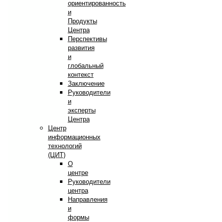
ориентированность
и
Продукты
Центра
Перспективы
развития
и
глобальный
контекст
Заключение
Руководители
и
эксперты
Центра
Центр
информационных
технологий
(ЦИТ)
О
центре
Руководители
центра
Направления
и
формы