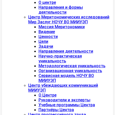
О центре
Направления и формы
деятельности
Центр Меритономических исследований
Мир Заслуг НОЧУ ВО МИИУЭП
Миссия Меритономики
Видение
Ценности
Цели
Задачи
Направления деятельности
Научно-практическая
уникальность
Методологическая уникальность
Организационная уникальность
Сервисная модель НОЧУ ВО
МИИУЭП
Центр убеждающих коммуникаций
МИИУЭП
О Центре
Руководители и эксперты
Учебные программы Центра
Партнёры Центра
Центр прогрессивного труда