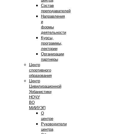
центра
Состав
преподавателей
Направления
и
формы
деятельности
Курсы,
программы,
лектории
Организации
партнеры
Центр
спортивного
образования
Центр
Цивилизационной
Урбанистики
НОЧУ
ВО
МИИУЭП
О
центре
Руководители
центра