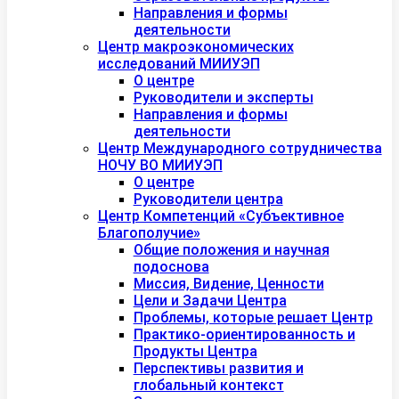
Направления и формы
деятельности
Центр макроэкономических
исследований МИИУЭП
О центре
Руководители и эксперты
Направления и формы
деятельности
Центр Международного сотрудничества
НОЧУ ВО МИИУЭП
О центре
Руководители центра
Центр Компетенций «Субъективное
Благополучие»
Общие положения и научная
подоснова
Миссия, Видение, Ценности
Цели и Задачи Центра
Проблемы, которые решает Центр
Практико-ориентированность и
Продукты Центра
Перспективы развития и
глобальный контекст