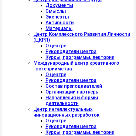
Документы
Смыслы
Эксперты
Активности
Материалы
Центр Комплексного Развития Личности
(ЦКРЛ)
О центре
Руководители центра
Курсы, программы, лектории
Международный центр креативного
гостеприимства
О центре
Руководители центра
Состав преподавателей
Организации партнеры
Направления и формы
деятельности
Центр интеллектуальных
инновационных разработок
О центре
Руководители центра
Курсы, программы, лектории