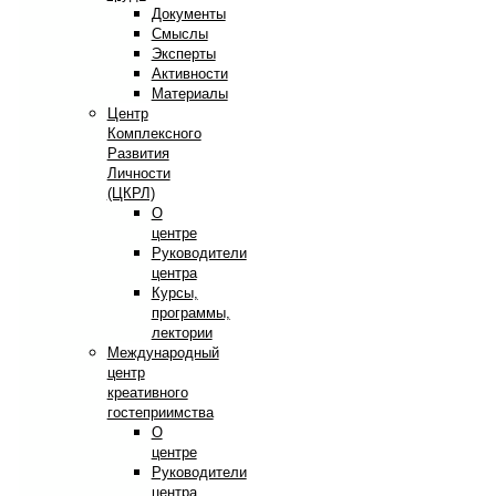
Документы
Смыслы
Эксперты
Активности
Материалы
Центр
Комплексного
Развития
Личности
(ЦКРЛ)
О
центре
Руководители
центра
Курсы,
программы,
лектории
Международный
центр
креативного
гостеприимства
О
центре
Руководители
центра