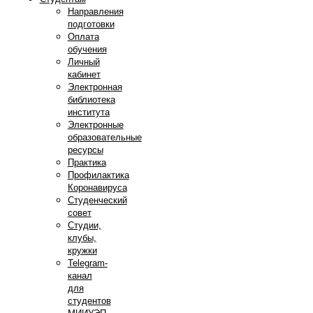
Направления
подготовки
Оплата
обучения
Личный
кабинет
Электронная
библиотека
института
Электронные
образовательные
ресурсы
Практика
Профилактика
Коронавируса
Студенческий
совет
Студии,
клубы,
кружки
Telegram-
канал
для
студентов