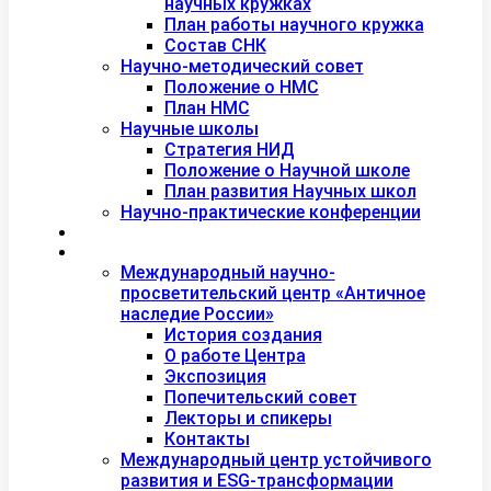
научных кружках
План работы научного кружка
Состав СНК
Научно-методический совет
Положение о НМС
План НМС
Научные школы
Стратегия НИД
Положение о Научной школе
План развития Научных школ
Научно-практические конференции
Международная академия туризма
Центры и лаборатории
Международный научно-
просветительский центр «Античное
наследие России»
История создания
О работе Центра
Экспозиция
Попечительский совет
Лекторы и спикеры
Контакты
Международный центр устойчивого
развития и ESG-трансформации