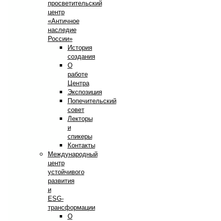
просветительский
центр
«Античное
наследие
России»
История
создания
О
работе
Центра
Экспозиция
Попечительский
совет
Лекторы
и
спикеры
Контакты
Международный
центр
устойчивого
развития
и
ESG-
трансформации
О