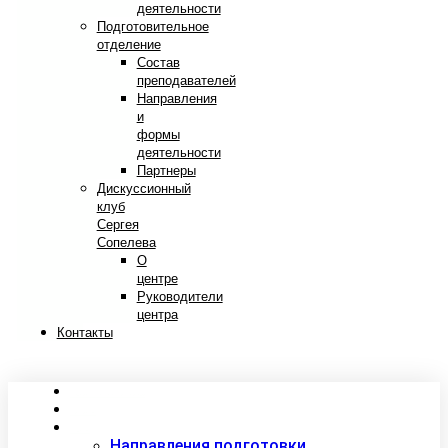
деятельности
Подготовительное
отделение
Состав
преподавателей
Направления
и
формы
деятельности
Партнеры
Дискуссионный
клуб
Сергея
Сопелева
О
центре
Руководители
центра
Контакты
Сведения об образовательной организации
Абитуриентам
Студентам
Направления подготовки