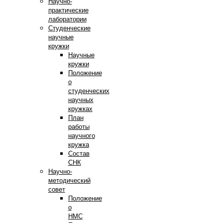
Научно-
практические
лаборатории
Студенческие
научные
кружки
Научные
кружки
Положение
о
студенческих
научных
кружках
План
работы
научного
кружка
Состав
СНК
Научно-
методический
совет
Положение
о
НМС