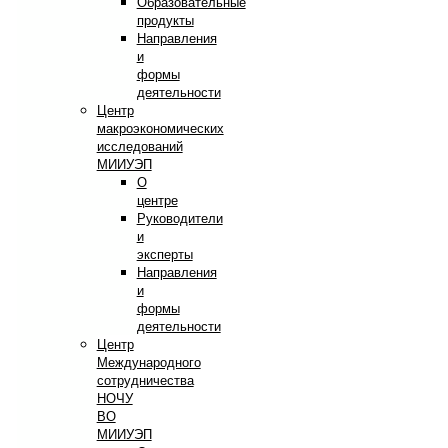
Образовательные
продукты
Направления
и
формы
деятельности
Центр
макроэкономических
исследований
МИИУЭП
О
центре
Руководители
и
эксперты
Направления
и
формы
деятельности
Центр
Международного
сотрудничества
НОЧУ
ВО
МИИУЭП