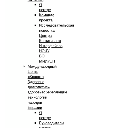
О
центре
Команда
проекта
Исследовательская
повестка
Центра
Когнитивных
Интерфейсов
НОЧУ
ВО
МИИУЭП
Международный
Центр
«Красота
Здоровье
долголетие»
здоровьесберегающие
технологии
народов
Евразии
О
центре
Руководители