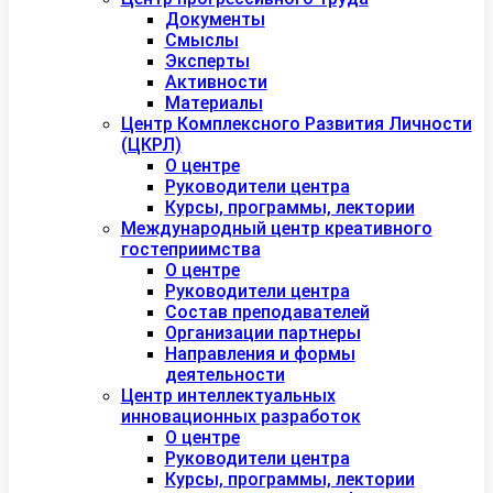
Документы
Смыслы
Эксперты
Активности
Материалы
Центр Комплексного Развития Личности
(ЦКРЛ)
О центре
Руководители центра
Курсы, программы, лектории
Международный центр креативного
гостеприимства
О центре
Руководители центра
Состав преподавателей
Организации партнеры
Направления и формы
деятельности
Центр интеллектуальных
инновационных разработок
О центре
Руководители центра
Курсы, программы, лектории