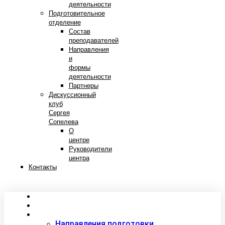
деятельности
Подготовительное
отделение
Состав
преподавателей
Направления
и
формы
деятельности
Партнеры
Дискуссионный
клуб
Сергея
Сопелева
О
центре
Руководители
центра
Контакты
Сведения об образовательной организации
Абитуриентам
Студентам
Направления подготовки