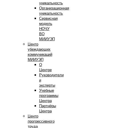
уникальность
Организационная
уникальность
Сервисная
модель
НОЧУ
ВО
МИИУЭП
Центр
убеждающих
коммуникаций
МИИУЭП
О
Центре
Руководители
и
эксперты
Учебные
программы
Центра
Партнёры
Центра
Центр
прогрессивного
труда