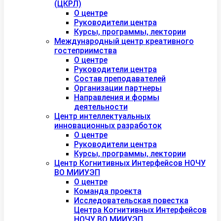
(ЦКРЛ)
О центре
Руководители центра
Курсы, программы, лектории
Международный центр креативного
гостеприимства
О центре
Руководители центра
Состав преподавателей
Организации партнеры
Направления и формы
деятельности
Центр интеллектуальных
инновационных разработок
О центре
Руководители центра
Курсы, программы, лектории
Центр Когнитивных Интерфейсов НОЧУ
ВО МИИУЭП
О центре
Команда проекта
Исследовательская повестка
Центра Когнитивных Интерфейсов
НОЧУ ВО МИИУЭП