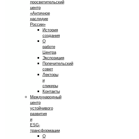
просветительский
центр
«Античное
наследие
России»
История
создания
О
работе
Центра
Экспозиция
Попечительский
совет
Лекторы
и
спикеры
Контакты
Международный
центр
устойчивого
развития
и
ESG-
трансформации
О