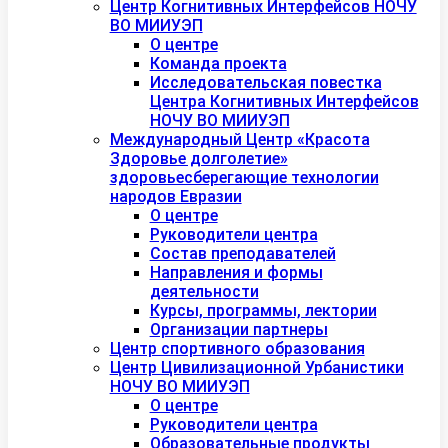
Центр Когнитивных Интерфейсов НОЧУ
ВО МИИУЭП
О центре
Команда проекта
Исследовательская повестка
Центра Когнитивных Интерфейсов
НОЧУ ВО МИИУЭП
Международный Центр «Красота
Здоровье долголетие»
здоровьесберегающие технологии
народов Евразии
О центре
Руководители центра
Состав преподавателей
Направления и формы
деятельности
Курсы, программы, лектории
Организации партнеры
Центр спортивного образования
Центр Цивилизационной Урбанистики
НОЧУ ВО МИИУЭП
О центре
Руководители центра
Образовательные продукты