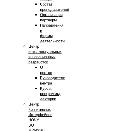
Состав
преподавателей
Организации
партнеры
Направления
и
формы
деятельности
Центр
интеллектуальных
инновационных
разработок
О
центре
Руководители
центра
Курсы,
программы,
лектории
Центр
Когнитивных
Интерфейсов
НОЧУ
ВО
МИИУЭП