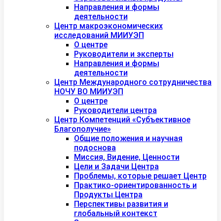
Направления и формы
деятельности
Центр макроэкономических
исследований МИИУЭП
О центре
Руководители и эксперты
Направления и формы
деятельности
Центр Международного сотрудничества
НОЧУ ВО МИИУЭП
О центре
Руководители центра
Центр Компетенций «Субъективное
Благополучие»
Общие положения и научная
подоснова
Миссия, Видение, Ценности
Цели и Задачи Центра
Проблемы, которые решает Центр
Практико-ориентированность и
Продукты Центра
Перспективы развития и
глобальный контекст