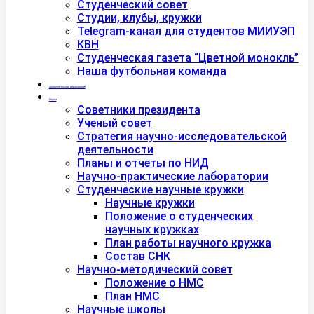
Студенческий совет
Студии, клубы, кружки
Telegram-канал для студентов МИИУЭП
КВН
Студенческая газета “Цветной монокль”
Наша футбольная команда
Дополнительное образование
Наука
Советники президента
Ученый совет
Стратегия научно-исследовательской
деятельности
Планы и отчеты по НИД
Научно-практические лаборатории
Студенческие научные кружки
Научные кружки
Положение о студенческих
научных кружках
План работы научного кружка
Состав СНК
Научно-методический совет
Положение о НМС
План НМС
Научные школы