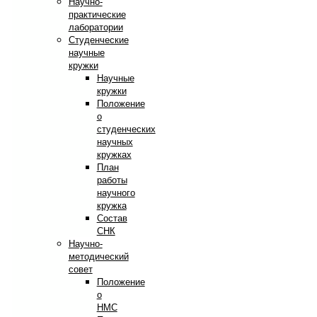
Научно-
практические
лаборатории
Студенческие
научные
кружки
Научные
кружки
Положение
о
студенческих
научных
кружках
План
работы
научного
кружка
Состав
СНК
Научно-
методический
совет
Положение
о
НМС