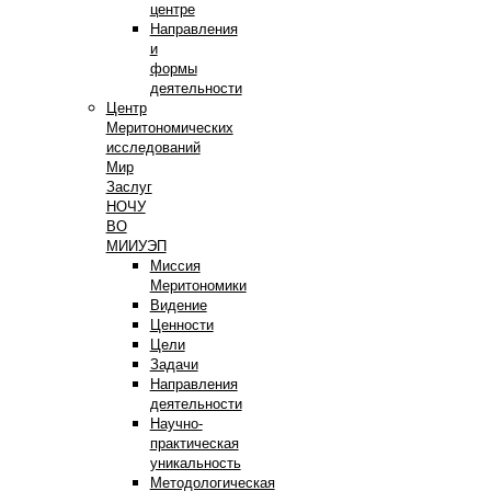
центре
Направления
и
формы
деятельности
Центр
Меритономических
исследований
Мир
Заслуг
НОЧУ
ВО
МИИУЭП
Миссия
Меритономики
Видение
Ценности
Цели
Задачи
Направления
деятельности
Научно-
практическая
уникальность
Методологическая