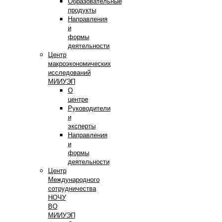
Образовательные
продукты
Направления
и
формы
деятельности
Центр
макроэкономических
исследований
МИИУЭП
О
центре
Руководители
и
эксперты
Направления
и
формы
деятельности
Центр
Международного
сотрудничества
НОЧУ
ВО
МИИУЭП