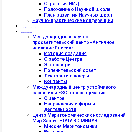
Стратегия НИД
Положение о Научной школе
План развития Научных школ
Научно-практические конференции
Международная академия туризма
Центры и лаборатории
Международный научно-
просветительский центр «Античное
наследие России»
История создания
О работе Центра
Экспозиция
Попечительский совет
Лекторы и спикеры
Контакты
Международный центр устойчивого
развития и ESG-трансформации
О центре
Направления и формы
деятельности
Центр Меритономических исследований
Мир Заслуг НОЧУ ВО МИИУЭП
Миссия Меритономики
Видение