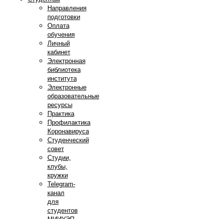
Направления
подготовки
Оплата
обучения
Личный
кабинет
Электронная
библиотека
института
Электронные
образовательные
ресурсы
Практика
Профилактика
Коронавируса
Студенческий
совет
Студии,
клубы,
кружки
Telegram-
канал
для
студентов