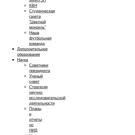
МИИУЭП
КВН
Студенческая
газета
“Цветной
монокль”
Наша
футбольная
команда
Дополнительное
образование
Наука
Советники
президента
Ученый
совет
Стратегия
научно-
исследовательской
деятельности
Планы
и
отчеты
по
НИД