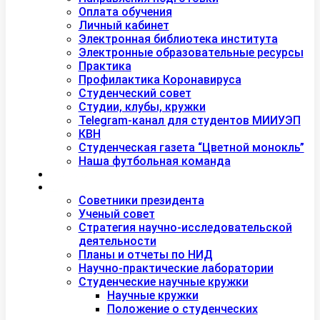
Оплата обучения
Личный кабинет
Электронная библиотека института
Электронные образовательные ресурсы
Практика
Профилактика Коронавируса
Студенческий совет
Студии, клубы, кружки
Telegram-канал для студентов МИИУЭП
КВН
Студенческая газета “Цветной монокль”
Наша футбольная команда
Дополнительное образование
Наука
Советники президента
Ученый совет
Стратегия научно-исследовательской
деятельности
Планы и отчеты по НИД
Научно-практические лаборатории
Студенческие научные кружки
Научные кружки
Положение о студенческих