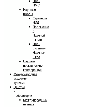
План
НМС
Научные
школы
Стратегия
НИД
Положение
о
Научной
школе
План
развития
Научных
школ
Научно-
практические
конференции
Международная
академия
туризма
Центры
и
лаборатории
Международный
научно-