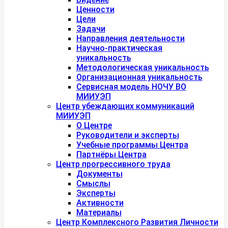
Ценности
Цели
Задачи
Направления деятельности
Научно-практическая
уникальность
Методологическая уникальность
Организационная уникальность
Сервисная модель НОЧУ ВО
МИИУЭП
Центр убеждающих коммуникаций
МИИУЭП
О Центре
Руководители и эксперты
Учебные программы Центра
Партнёры Центра
Центр прогрессивного труда
Документы
Смыслы
Эксперты
Активности
Материалы
Центр Комплексного Развития Личности