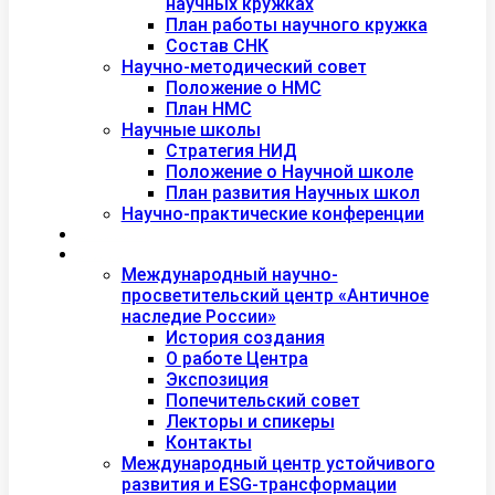
научных кружках
План работы научного кружка
Состав СНК
Научно-методический совет
Положение о НМС
План НМС
Научные школы
Стратегия НИД
Положение о Научной школе
План развития Научных школ
Научно-практические конференции
Международная академия туризма
Центры и лаборатории
Международный научно-
просветительский центр «Античное
наследие России»
История создания
О работе Центра
Экспозиция
Попечительский совет
Лекторы и спикеры
Контакты
Международный центр устойчивого
развития и ESG-трансформации