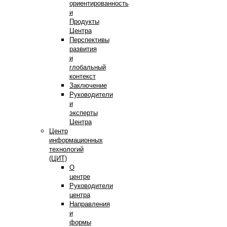
ориентированность
и
Продукты
Центра
Перспективы
развития
и
глобальный
контекст
Заключение
Руководители
и
эксперты
Центра
Центр
информационных
технологий
(ЦИТ)
О
центре
Руководители
центра
Направления
и
формы