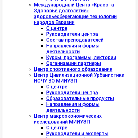
Международный Центр «Красота
Здоровье долголетие»
здоровьесберегающие технологии
народов Евразии
О центре
Руководители центра
Состав преподавателей
Направления и формы
деятельности
Курсы, программы, лектории
Организации партнеры
Центр спортивного образования
Центр Цивилизационной Урбанистики
НОЧУ ВО МИИУЭП
О центре
Руководители центра
Образовательные продукты
Направления и формы
деятельности
Центр макроэкономических
исследований МИИУЭП
О центре
Руководители и эксперты