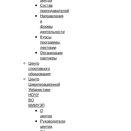
центра
Состав
преподавателей
Направления
и
формы
деятельности
Курсы,
программы,
лектории
Организации
партнеры
Центр
спортивного
образования
Центр
Цивилизационной
Урбанистики
НОЧУ
ВО
МИИУЭП
О
центре
Руководители
центра