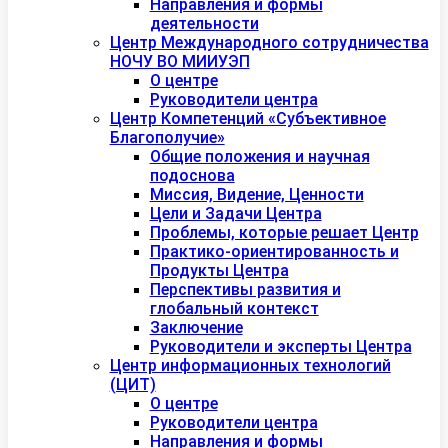
Направления и формы
деятельности
Центр Международного сотрудничества
НОЧУ ВО МИИУЭП
О центре
Руководители центра
Центр Компетенций «Субъективное
Благополучие»
Общие положения и научная
подоснова
Миссия, Видение, Ценности
Цели и Задачи Центра
Проблемы, которые решает Центр
Практико-ориентированность и
Продукты Центра
Перспективы развития и
глобальный контекст
Заключение
Руководители и эксперты Центра
Центр информационных технологий
(ЦИТ)
О центре
Руководители центра
Направления и формы