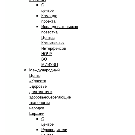
О
центре
Команда
проекта
Исследовательская
повестка
Центра
Когнитивных
Интерфейсов
НОЧУ
ВО
МИИУЭП
Международный
Центр
«Красота
Здоровье
долголетие»
здоровьесберегающие
технологии
народов
Евразии
О
центре
Руководители