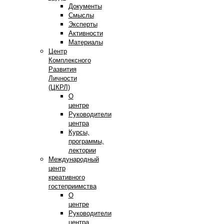
Документы
Смыслы
Эксперты
Активности
Материалы
Центр
Комплексного
Развития
Личности
(ЦКРЛ)
О
центре
Руководители
центра
Курсы,
программы,
лектории
Международный
центр
креативного
гостеприимства
О
центре
Руководители
центра