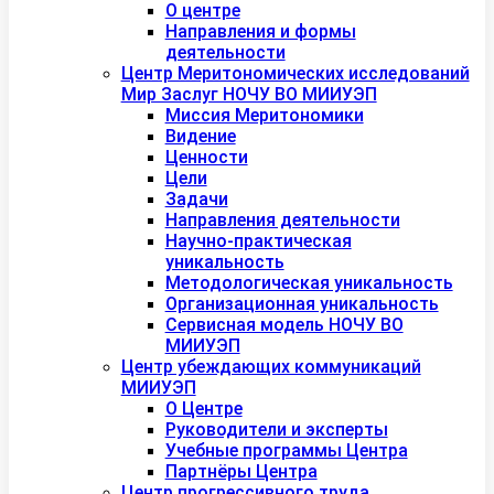
О центре
Направления и формы
деятельности
Центр Меритономических исследований
Мир Заслуг НОЧУ ВО МИИУЭП
Миссия Меритономики
Видение
Ценности
Цели
Задачи
Направления деятельности
Научно-практическая
уникальность
Методологическая уникальность
Организационная уникальность
Сервисная модель НОЧУ ВО
МИИУЭП
Центр убеждающих коммуникаций
МИИУЭП
О Центре
Руководители и эксперты
Учебные программы Центра
Партнёры Центра
Центр прогрессивного труда