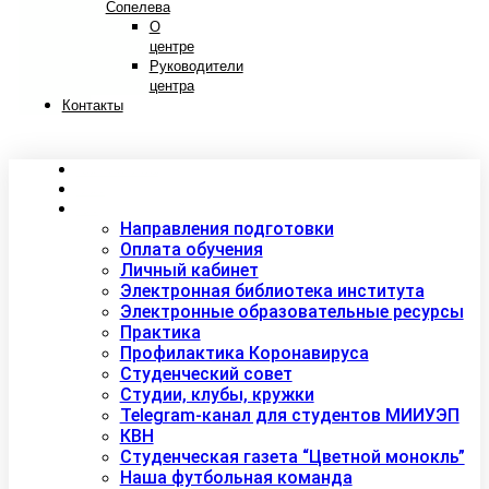
Сопелева
О
центре
Руководители
центра
Контакты
Сведения об образовательной организации
Абитуриентам
Студентам
Направления подготовки
Оплата обучения
Личный кабинет
Электронная библиотека института
Электронные образовательные ресурсы
Практика
Профилактика Коронавируса
Студенческий совет
Студии, клубы, кружки
Telegram-канал для студентов МИИУЭП
КВН
Студенческая газета “Цветной монокль”
Наша футбольная команда