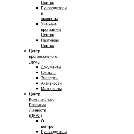
Центре
Руководители
и
эксперты
Учебные
программы
Центра
Партнёры
Центра
Центр
прогрессивного
труда
Документы
Смыслы
Эксперты
Активности
Материалы
Центр
Комплексного
Развития
Личности
(ЦКРЛ)
О
центре
Руководители