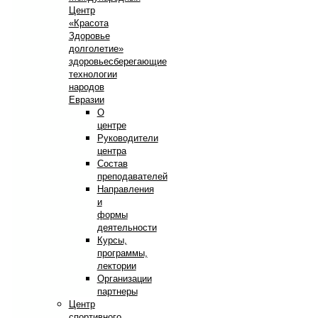
Центр
«Красота
Здоровье
долголетие»
здоровьесберегающие
технологии
народов
Евразии
О
центре
Руководители
центра
Состав
преподавателей
Направления
и
формы
деятельности
Курсы,
программы,
лектории
Организации
партнеры
Центр
спортивного