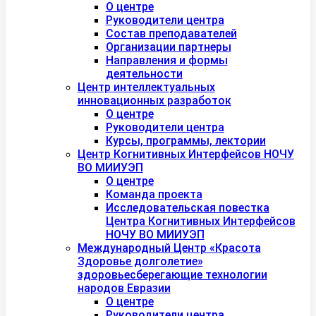
О центре
Руководители центра
Состав преподавателей
Организации партнеры
Направления и формы
деятельности
Центр интеллектуальных
инновационных разработок
О центре
Руководители центра
Курсы, программы, лектории
Центр Когнитивных Интерфейсов НОЧУ
ВО МИИУЭП
О центре
Команда проекта
Исследовательская повестка
Центра Когнитивных Интерфейсов
НОЧУ ВО МИИУЭП
Международный Центр «Красота
Здоровье долголетие»
здоровьесберегающие технологии
народов Евразии
О центре
Руководители центра