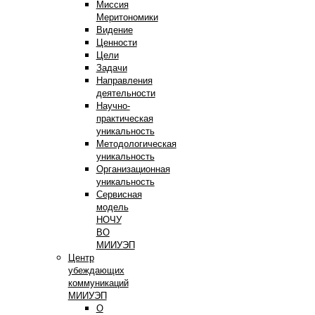
Миссия
Меритономики
Видение
Ценности
Цели
Задачи
Направления
деятельности
Научно-
практическая
уникальность
Методологическая
уникальность
Организационная
уникальность
Сервисная
модель
НОЧУ
ВО
МИИУЭП
Центр
убеждающих
коммуникаций
МИИУЭП
О