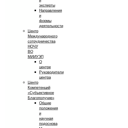
и
эксперты
Направления
и
формы
деятельности
Центр
Международного
сотрудничества
НОЧУ
ВО
МИИУЭП
О
центре
Руководители
центра
Центр
Компетенций
«Субъективное
Благополучие»
Общие
положения
и
научная
подоснова