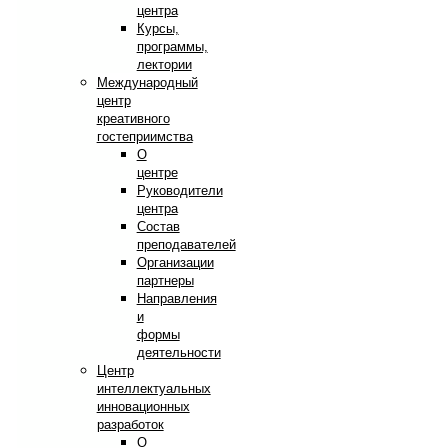
центра
Курсы,
программы,
лектории
Международный
центр
креативного
гостеприимства
О
центре
Руководители
центра
Состав
преподавателей
Организации
партнеры
Направления
и
формы
деятельности
Центр
интеллектуальных
инновационных
разработок
О