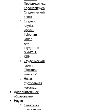
Профилактика
Коронавируса
Студенческий
совет
Студии,
клубы,
кружки
Telegram-
канал
для
студентов
МИИУЭП
КВН
Студенческая
газета
“Цветной
монокль”
Наша
футбольная
команда
Дополнительное
образование
Наука
Советники
президента