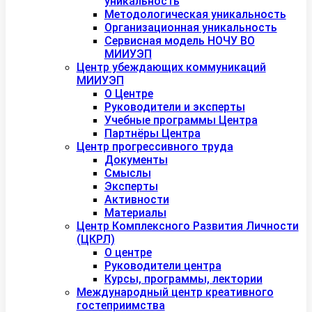
уникальность
Методологическая уникальность
Организационная уникальность
Сервисная модель НОЧУ ВО
МИИУЭП
Центр убеждающих коммуникаций
МИИУЭП
О Центре
Руководители и эксперты
Учебные программы Центра
Партнёры Центра
Центр прогрессивного труда
Документы
Смыслы
Эксперты
Активности
Материалы
Центр Комплексного Развития Личности
(ЦКРЛ)
О центре
Руководители центра
Курсы, программы, лектории
Международный центр креативного
гостеприимства