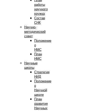
План
работы
научного
кружка
Состав
СНК
Научно-
методический
совет
Положение
о
НМС
План
НМС
Научные
школы
Стратегия
НИД
Положение
о
Научной
школе
План
развития
Научных