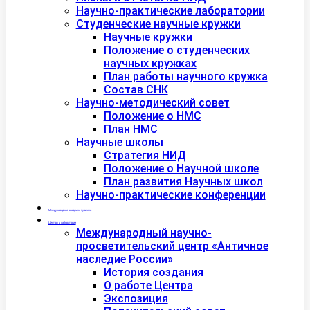
Научно-практические лаборатории
Студенческие научные кружки
Научные кружки
Положение о студенческих
научных кружках
План работы научного кружка
Состав СНК
Научно-методический совет
Положение о НМС
План НМС
Научные школы
Стратегия НИД
Положение о Научной школе
План развития Научных школ
Научно-практические конференции
Международная академия туризма
Центры и лаборатории
Международный научно-
просветительский центр «Античное
наследие России»
История создания
О работе Центра
Экспозиция