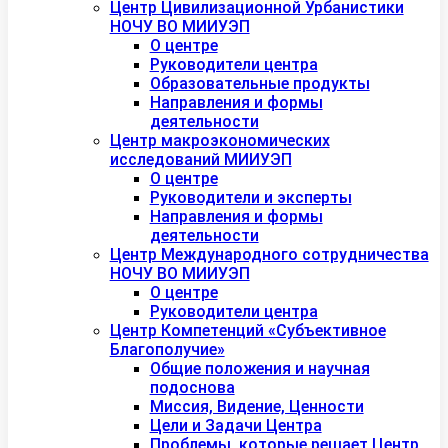
Центр Цивилизационной Урбанистики
НОЧУ ВО МИИУЭП
О центре
Руководители центра
Образовательные продукты
Направления и формы
деятельности
Центр макроэкономических
исследований МИИУЭП
О центре
Руководители и эксперты
Направления и формы
деятельности
Центр Международного сотрудничества
НОЧУ ВО МИИУЭП
О центре
Руководители центра
Центр Компетенций «Субъективное
Благополучие»
Общие положения и научная
подоснова
Миссия, Видение, Ценности
Цели и Задачи Центра
Проблемы, которые решает Центр