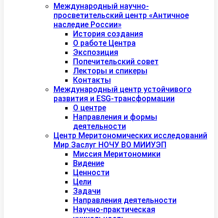
Международный научно-
просветительский центр «Античное
наследие России»
История создания
О работе Центра
Экспозиция
Попечительский совет
Лекторы и спикеры
Контакты
Международный центр устойчивого
развития и ESG-трансформации
О центре
Направления и формы
деятельности
Центр Меритономических исследований
Мир Заслуг НОЧУ ВО МИИУЭП
Миссия Меритономики
Видение
Ценности
Цели
Задачи
Направления деятельности
Научно-практическая