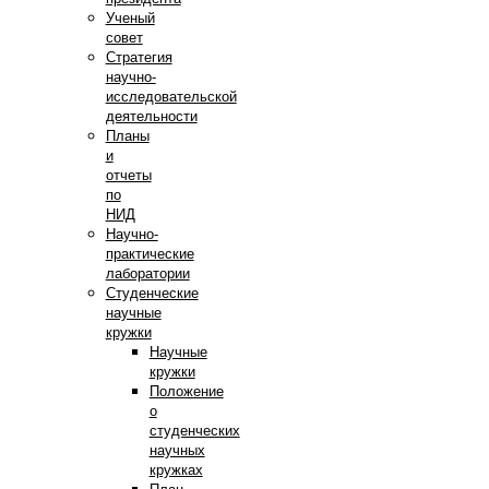
Ученый
совет
Стратегия
научно-
исследовательской
деятельности
Планы
и
отчеты
по
НИД
Научно-
практические
лаборатории
Студенческие
научные
кружки
Научные
кружки
Положение
о
студенческих
научных
кружках