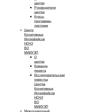
центре
Руководители
центра
Курсы,
программы,
лектории
Центр
Когнитивных
Интерфейсов
НОЧУ
ВО
МИИУЭП
О
центре
Команда
проекта
Исследовательская
повестка
Центра
Когнитивных
Интерфейсов
НОЧУ
ВО
МИИУЭП
Международный