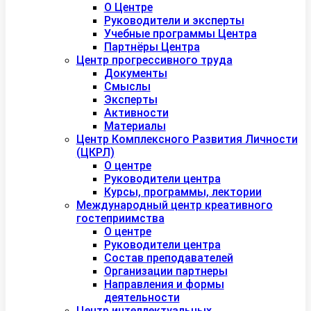
О Центре
Руководители и эксперты
Учебные программы Центра
Партнёры Центра
Центр прогрессивного труда
Документы
Смыслы
Эксперты
Активности
Материалы
Центр Комплексного Развития Личности
(ЦКРЛ)
О центре
Руководители центра
Курсы, программы, лектории
Международный центр креативного
гостеприимства
О центре
Руководители центра
Состав преподавателей
Организации партнеры
Направления и формы
деятельности
Центр интеллектуальных