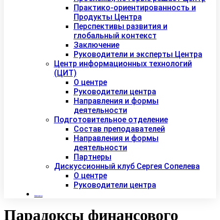
Практико-ориентированность и
Продукты Центра
Перспективы развития и
глобальный контекст
Заключение
Руководители и эксперты Центра
Центр информационных технологий
(ЦИТ)
О центре
Руководители центра
Направления и формы
деятельности
Подготовительное отделение
Состав преподавателей
Направления и формы
деятельности
Партнеры
Дискуссионный клуб Сергея Сопелева
О центре
Руководители центра
Контакты
Парадоксы финансового