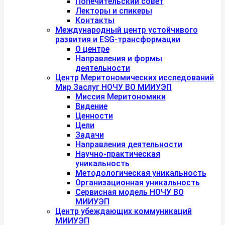
Попечительский совет
Лекторы и спикеры
Контакты
Международный центр устойчивого
развития и ESG-трансформации
О центре
Направления и формы
деятельности
Центр Меритономических исследований
Мир Заслуг НОЧУ ВО МИИУЭП
Миссия Меритономики
Видение
Ценности
Цели
Задачи
Направления деятельности
Научно-практическая
уникальность
Методологическая уникальность
Организационная уникальность
Сервисная модель НОЧУ ВО
МИИУЭП
Центр убеждающих коммуникаций
МИИУЭП