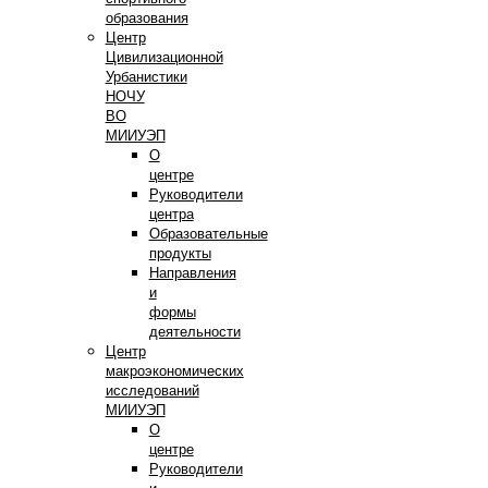
образования
Центр
Цивилизационной
Урбанистики
НОЧУ
ВО
МИИУЭП
О
центре
Руководители
центра
Образовательные
продукты
Направления
и
формы
деятельности
Центр
макроэкономических
исследований
МИИУЭП
О
центре
Руководители