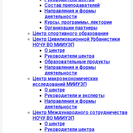
Состав преподавателей
Направления и формы
деятельности
Курсы, программы, лектории
Организации партнеры
Центр спортивного образования
Центр Цивилизационной Урбанистики
НОЧУ ВО МИИУЭП
О центре
Руководители центра
Образовательные продукты
Направления и формы
деятельности
Центр макроэкономических
исследований МИИУЭП
О центре
Руководители и эксперты
Направления и формы
деятельности
Центр Международного сотрудничества
НОЧУ ВО МИИУЭП
О центре
Руководители центра