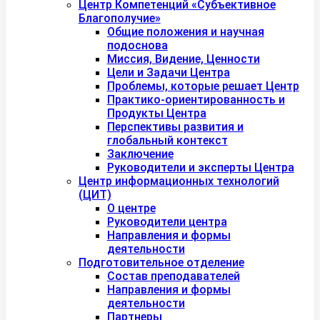
Центр Компетенций «Субъективное
Благополучие»
Общие положения и научная
подоснова
Миссия, Видение, Ценности
Цели и Задачи Центра
Проблемы, которые решает Центр
Практико-ориентированность и
Продукты Центра
Перспективы развития и
глобальный контекст
Заключение
Руководители и эксперты Центра
Центр информационных технологий
(ЦИТ)
О центре
Руководители центра
Направления и формы
деятельности
Подготовительное отделение
Состав преподавателей
Направления и формы
деятельности
Партнеры