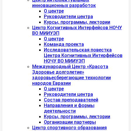
инновационных разработок
О центре
Руководители центра
Курсы, программы, лектории
Центр Когнитивных Интерфейсов НОЧУ
ВО МИИУЭП
О центре
Команда проекта
Исследовательская повестка
Центра Когнитивных Интерфейсов
НОЧУ ВО МИИУЭП
Международный Центр «Красота
Здоровье долголетие»
здоровьесберегающие технологии
народов Евразии
О центре
Руководители центра
Состав преподавателей
Направления и формы
деятельности
Курсы, программы, лектории
Организации партнеры
Центр спортивного образования