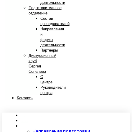
деятельности
Подготовительное
отделение
Состав
преподавателей
Направления
и
формы
деятельности
Партнеры
Дискуссионный
клуб
Сергея
Сопелева
О
центре
Руководители
центра
Контакты
Сведения об образовательной организации
Абитуриентам
Студентам
Направления подготовки