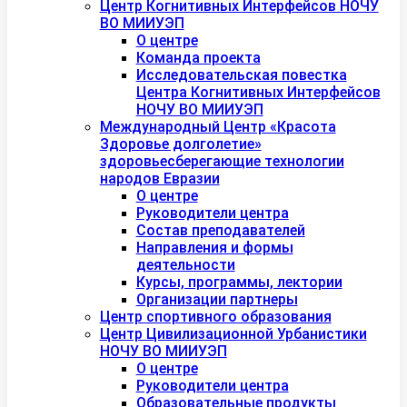
Центр Когнитивных Интерфейсов НОЧУ
ВО МИИУЭП
О центре
Команда проекта
Исследовательская повестка
Центра Когнитивных Интерфейсов
НОЧУ ВО МИИУЭП
Международный Центр «Красота
Здоровье долголетие»
здоровьесберегающие технологии
народов Евразии
О центре
Руководители центра
Состав преподавателей
Направления и формы
деятельности
Курсы, программы, лектории
Организации партнеры
Центр спортивного образования
Центр Цивилизационной Урбанистики
НОЧУ ВО МИИУЭП
О центре
Руководители центра
Образовательные продукты