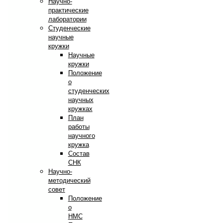
Научно-
практические
лаборатории
Студенческие
научные
кружки
Научные
кружки
Положение
о
студенческих
научных
кружках
План
работы
научного
кружка
Состав
СНК
Научно-
методический
совет
Положение
о
НМС