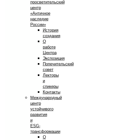
просветительский
центр
«Античное
наследие
России»
История
создания
О
работе
Центра
Экспозиция
Попечительский
совет
Лекторы
и
спикеры
Контакты
Международный
центр
устойчивого
развития
и
ESG-
трансформации
О