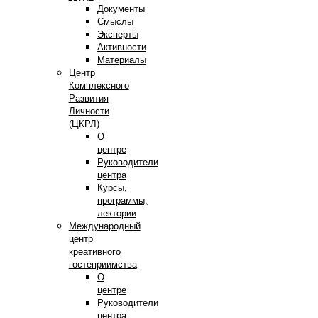
Документы
Смыслы
Эксперты
Активности
Материалы
Центр
Комплексного
Развития
Личности
(ЦКРЛ)
О
центре
Руководители
центра
Курсы,
программы,
лектории
Международный
центр
креативного
гостеприимства
О
центре
Руководители
центра