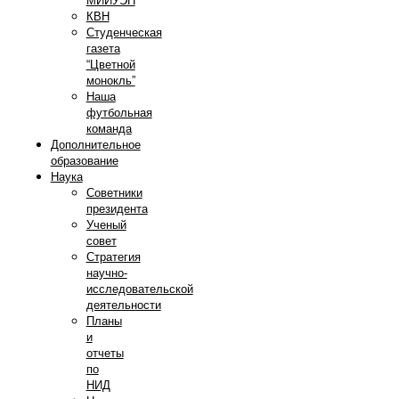
МИИУЭП
КВН
Студенческая
газета
“Цветной
монокль”
Наша
футбольная
команда
Дополнительное
образование
Наука
Советники
президента
Ученый
совет
Стратегия
научно-
исследовательской
деятельности
Планы
и
отчеты
по
НИД