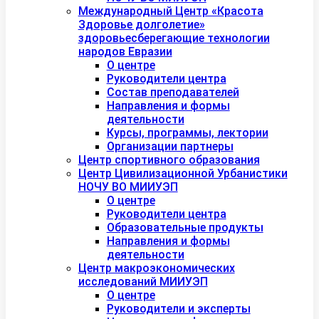
Международный Центр «Красота
Здоровье долголетие»
здоровьесберегающие технологии
народов Евразии
О центре
Руководители центра
Состав преподавателей
Направления и формы
деятельности
Курсы, программы, лектории
Организации партнеры
Центр спортивного образования
Центр Цивилизационной Урбанистики
НОЧУ ВО МИИУЭП
О центре
Руководители центра
Образовательные продукты
Направления и формы
деятельности
Центр макроэкономических
исследований МИИУЭП
О центре
Руководители и эксперты