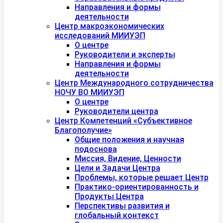
Направления и формы
деятельности
Центр макроэкономических
исследований МИИУЭП
О центре
Руководители и эксперты
Направления и формы
деятельности
Центр Международного сотрудничества
НОЧУ ВО МИИУЭП
О центре
Руководители центра
Центр Компетенций «Субъективное
Благополучие»
Общие положения и научная
подоснова
Миссия, Видение, Ценности
Цели и Задачи Центра
Проблемы, которые решает Центр
Практико-ориентированность и
Продукты Центра
Перспективы развития и
глобальный контекст