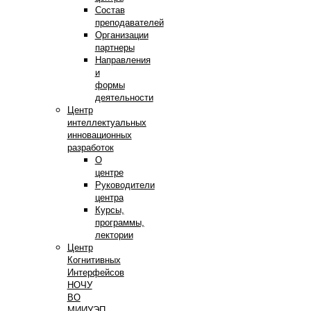
Состав
преподавателей
Организации
партнеры
Направления
и
формы
деятельности
Центр
интеллектуальных
инновационных
разработок
О
центре
Руководители
центра
Курсы,
программы,
лектории
Центр
Когнитивных
Интерфейсов
НОЧУ
ВО
МИИУЭП