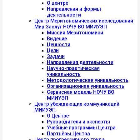
О центре
Направления и формы
деятельности
Центр Меритономических исследований
Мир Заслуг НОЧУ ВО МИИУЭП
Миссия Меритономики
Видение
Ценности
Цели
Задачи
Направления деятельности
Научно-практическая
уникальность
Методологическая уникальность
Организационная уникальность
Сервисная модель НОЧУ ВО
МИИУЭП
Центр убеждающих коммуникаций
МИИУЭП
О Центре
Руководители и эксперты
Учебные программы Центра
Партнёры Центра
Центр прогрессивного труда