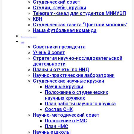
Студенческий совет
Студии, клубы, кружки
Telegram-канал для студентов МИИУЭП
КВН
Студенческая газета “Цветной монокль”
Наша футбольная команда
Дополнительное образование
Наука
Советники президента
Ученый совет
Стратегия научно-исследовательской
деятельности
Планы и отчеты по НИД
Научно-практические лаборатории
Студенческие научные кружки
Научные кружки
Положение о студенческих
научных кружках
План работы научного кружка
Состав СНК
Научно-методический совет
Положение о НМС
План НМС
Научные школы