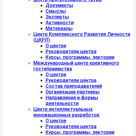
Документы
Смыслы
Эксперты
Активности
Материалы
Центр Комплексного Развития Личности
(ЦКРЛ)
О центре
Руководители центра
Курсы, программы, лектории
Международный центр креативного
гостеприимства
О центре
Руководители центра
Состав преподавателей
Организации партнеры
Направления и формы
деятельности
Центр интеллектуальных
инновационных разработок
О центре
Руководители центра
Курсы, программы, лектории