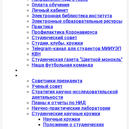
Оплата обучения
Личный кабинет
Электронная библиотека института
Электронные образовательные ресурсы
Практика
Профилактика Коронавируса
Студенческий совет
Студии, клубы, кружки
Telegram-канал для студентов МИИУЭП
КВН
Студенческая газета “Цветной монокль”
Наша футбольная команда
Дополнительное образование
Наука
Советники президента
Ученый совет
Стратегия научно-исследовательской
деятельности
Планы и отчеты по НИД
Научно-практические лаборатории
Студенческие научные кружки
Научные кружки
Положение о студенческих