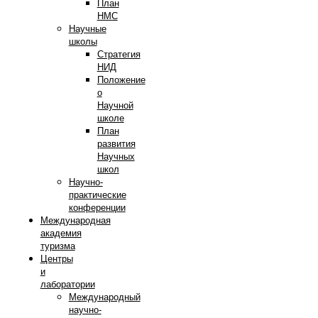
План
НМС
Научные
школы
Стратегия
НИД
Положение
о
Научной
школе
План
развития
Научных
школ
Научно-
практические
конференции
Международная
академия
туризма
Центры
и
лаборатории
Международный
научно-