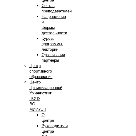
центра
Состав
преподавателей
Направления
и
формы
деятельности
Курсы,
программы,
лектории
Организации
партнеры
Центр
спортивного
образования
Центр
Цивилизационной
Урбанистики
НОЧУ
ВО
МИИУЭП
О
центре
Руководители
центра