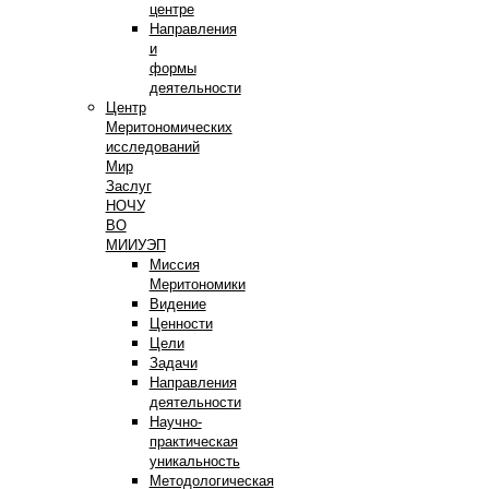
центре
Направления
и
формы
деятельности
Центр
Меритономических
исследований
Мир
Заслуг
НОЧУ
ВО
МИИУЭП
Миссия
Меритономики
Видение
Ценности
Цели
Задачи
Направления
деятельности
Научно-
практическая
уникальность
Методологическая