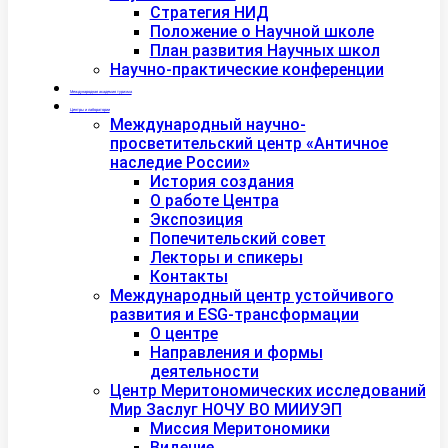
Стратегия НИД
Положение о Научной школе
План развития Научных школ
Научно-практические конференции
Международная академия туризма
Центры и лаборатории
Международный научно-
просветительский центр «Античное
наследие России»
История создания
О работе Центра
Экспозиция
Попечительский совет
Лекторы и спикеры
Контакты
Международный центр устойчивого
развития и ESG-трансформации
О центре
Направления и формы
деятельности
Центр Меритономических исследований
Мир Заслуг НОЧУ ВО МИИУЭП
Миссия Меритономики
Видение