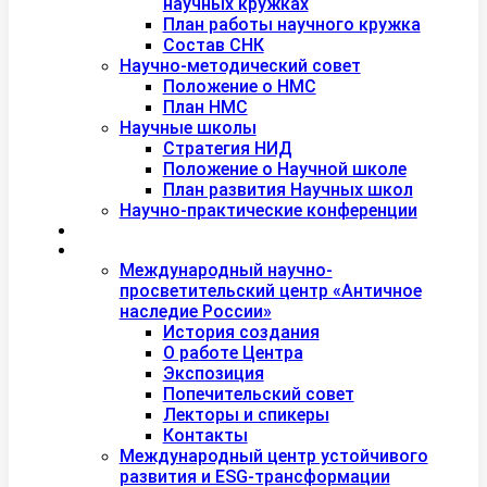
научных кружках
План работы научного кружка
Состав СНК
Научно-методический совет
Положение о НМС
План НМС
Научные школы
Стратегия НИД
Положение о Научной школе
План развития Научных школ
Научно-практические конференции
Международная академия туризма
Центры и лаборатории
Международный научно-
просветительский центр «Античное
наследие России»
История создания
О работе Центра
Экспозиция
Попечительский совет
Лекторы и спикеры
Контакты
Международный центр устойчивого
развития и ESG-трансформации