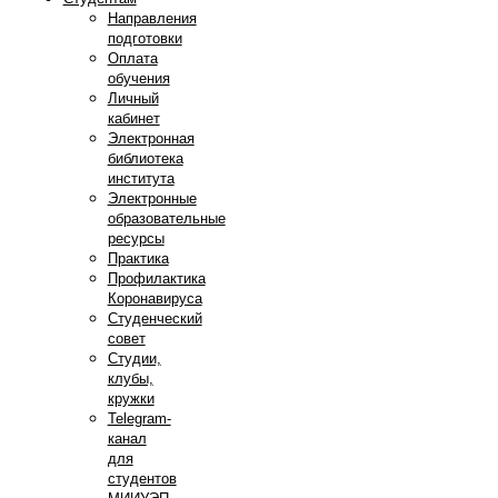
Направления
подготовки
Оплата
обучения
Личный
кабинет
Электронная
библиотека
института
Электронные
образовательные
ресурсы
Практика
Профилактика
Коронавируса
Студенческий
совет
Студии,
клубы,
кружки
Telegram-
канал
для
студентов