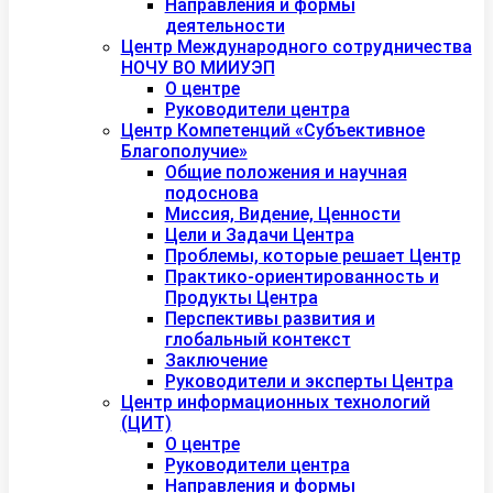
Направления и формы
деятельности
Центр Международного сотрудничества
НОЧУ ВО МИИУЭП
О центре
Руководители центра
Центр Компетенций «Субъективное
Благополучие»
Общие положения и научная
подоснова
Миссия, Видение, Ценности
Цели и Задачи Центра
Проблемы, которые решает Центр
Практико-ориентированность и
Продукты Центра
Перспективы развития и
глобальный контекст
Заключение
Руководители и эксперты Центра
Центр информационных технологий
(ЦИТ)
О центре
Руководители центра
Направления и формы