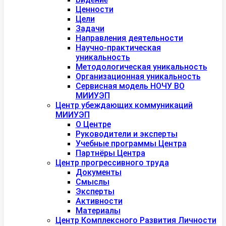
Ценности
Цели
Задачи
Направления деятельности
Научно-практическая
уникальность
Методологическая уникальность
Организационная уникальность
Сервисная модель НОЧУ ВО
МИИУЭП
Центр убеждающих коммуникаций
МИИУЭП
О Центре
Руководители и эксперты
Учебные программы Центра
Партнёры Центра
Центр прогрессивного труда
Документы
Смыслы
Эксперты
Активности
Материалы
Центр Комплексного Развития Личности