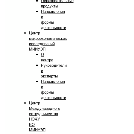
Образовательные
продукты
Направления
и
формы
деятельности
Центр
макроэкономических
исследований
МИИУЭП
О
центре
Руководители
и
эксперты
Направления
и
формы
деятельности
Центр
Международного
сотрудничества
НОЧУ
ВО
МИИУЭП