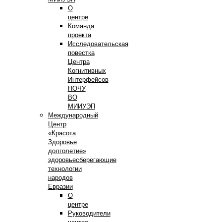
О
центре
Команда
проекта
Исследовательская
повестка
Центра
Когнитивных
Интерфейсов
НОЧУ
ВО
МИИУЭП
Международный
Центр
«Красота
Здоровье
долголетие»
здоровьесберегающие
технологии
народов
Евразии
О
центре
Руководители