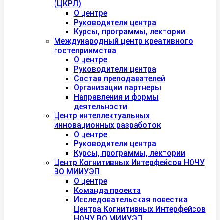
(ЦКРЛ)
О центре
Руководители центра
Курсы, программы, лектории
Международный центр креативного
гостеприимства
О центре
Руководители центра
Состав преподавателей
Организации партнеры
Направления и формы
деятельности
Центр интеллектуальных
инновационных разработок
О центре
Руководители центра
Курсы, программы, лектории
Центр Когнитивных Интерфейсов НОЧУ
ВО МИИУЭП
О центре
Команда проекта
Исследовательская повестка
Центра Когнитивных Интерфейсов
НОЧУ ВО МИИУЭП