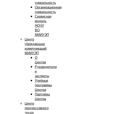
уникальность
Организационная
уникальность
Сервисная
модель
НОЧУ
ВО
МИИУЭП
Центр
убеждающих
коммуникаций
МИИУЭП
О
Центре
Руководители
и
эксперты
Учебные
программы
Центра
Партнёры
Центра
Центр
прогрессивного
труда