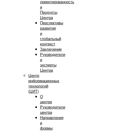
ориентированность
и
Продукты
Центра
Перспективы
развития
и
глобальный
контекст
Заключение
Руководители
и
эксперты
Центра
Центр
информационных
технологий
(ЦИТ)
О
центре
Руководители
центра
Направления
и
формы