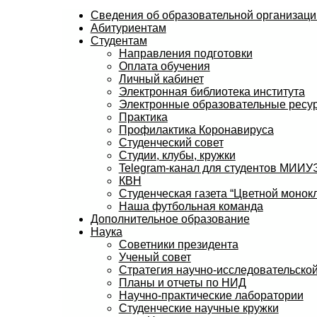
Сведения об образовательной организаци
Абитуриентам
Студентам
Направления подготовки
Оплата обучения
Личный кабинет
Электронная библиотека института
Электронные образовательные ресу
Практика
Профилактика Коронавируса
Студенческий совет
Студии, клубы, кружки
Telegram-канал для студентов МИИ
КВН
Студенческая газета “Цветной монокл
Наша футбольная команда
Дополнительное образование
Наука
Советники президента
Ученый совет
Стратегия научно-исследовательской
Планы и отчеты по НИД
Научно-практические лаборатории
Студенческие научные кружки