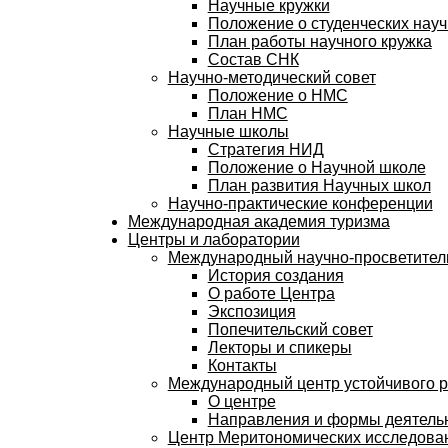
Научные кружки
Положение о студенческих науч
План работы научного кружка
Состав СНК
Научно-методический совет
Положение о НМС
План НМС
Научные школы
Стратегия НИД
Положение о Научной школе
План развития Научных школ
Научно-практические конференции
Международная академия туризма
Центры и лаборатории
Международный научно-просветитель
История создания
О работе Центра
Экспозиция
Попечительский совет
Лекторы и спикеры
Контакты
Международный центр устойчивого 
О центре
Направления и формы деятель
Центр Меритономических исследов