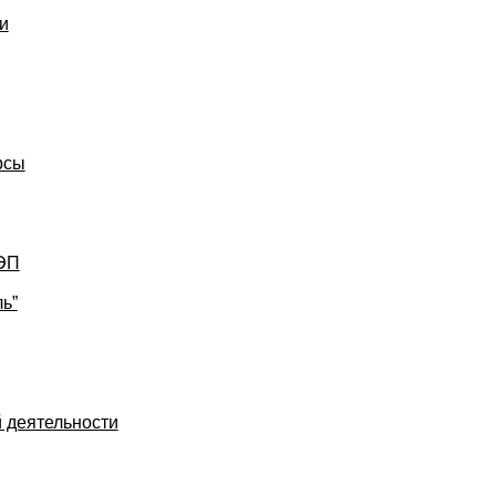
и
рсы
УЭП
ь”
 деятельности