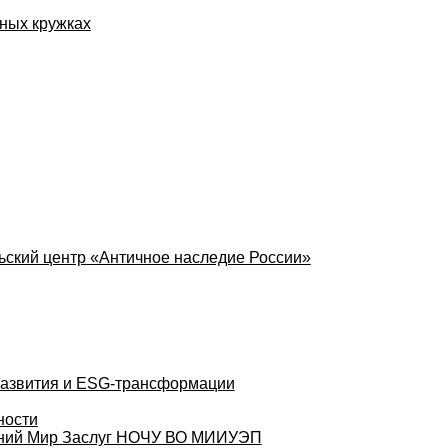
ных кружках
ский центр «Античное наследие России»
развития и ESG-трансформации
ности
аний Мир Заслуг НОЧУ ВО МИИУЭП