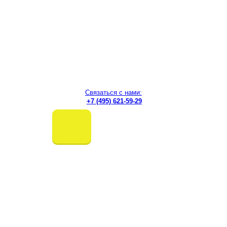
Перейти
к
содержимому
Международный институт информатики,
управления, экономики и права
в г. Москве
Связаться с нами:
+7 (495) 621-59-29