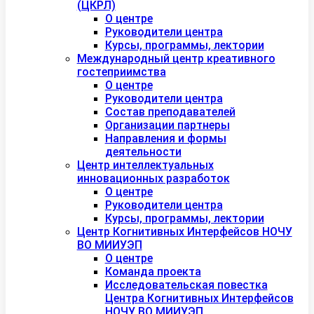
(ЦКРЛ)
О центре
Руководители центра
Курсы, программы, лектории
Международный центр креативного
гостеприимства
О центре
Руководители центра
Состав преподавателей
Организации партнеры
Направления и формы
деятельности
Центр интеллектуальных
инновационных разработок
О центре
Руководители центра
Курсы, программы, лектории
Центр Когнитивных Интерфейсов НОЧУ
ВО МИИУЭП
О центре
Команда проекта
Исследовательская повестка
Центра Когнитивных Интерфейсов
НОЧУ ВО МИИУЭП