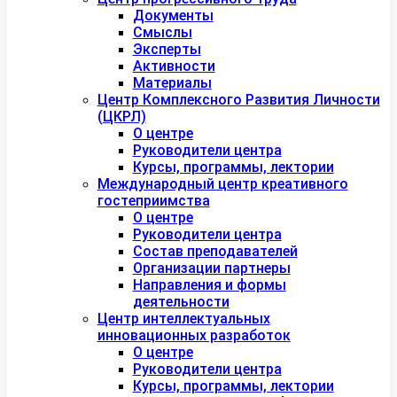
Документы
Смыслы
Эксперты
Активности
Материалы
Центр Комплексного Развития Личности
(ЦКРЛ)
О центре
Руководители центра
Курсы, программы, лектории
Международный центр креативного
гостеприимства
О центре
Руководители центра
Состав преподавателей
Организации партнеры
Направления и формы
деятельности
Центр интеллектуальных
инновационных разработок
О центре
Руководители центра
Курсы, программы, лектории