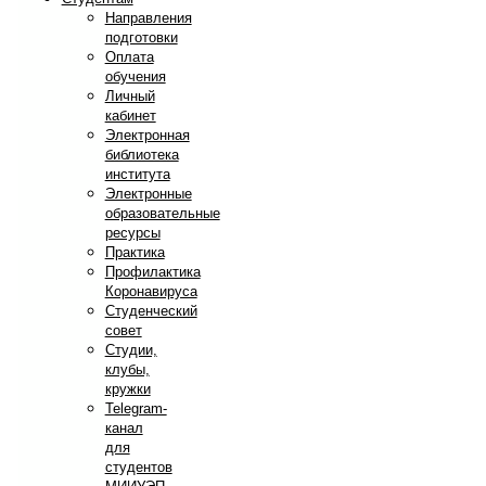
Направления
подготовки
Оплата
обучения
Личный
кабинет
Электронная
библиотека
института
Электронные
образовательные
ресурсы
Практика
Профилактика
Коронавируса
Студенческий
совет
Студии,
клубы,
кружки
Telegram-
канал
для
студентов