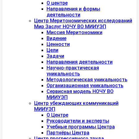
О центре
Направления и формы
деятельности
Центр Меритономических исследований
Мир Заслуг НОЧУ ВО МИИУЭП
Миссия Меритономики
Видение
Ценности
Цели
Задачи
Направления деятельности
Научно-практическая
уникальность
Методологическая уникальность
Организационная уникальность
Сервисная модель НОЧУ ВО
МИИУЭП
Центр убеждающих коммуникаций
МИИУЭП
О Центре
Руководители и эксперты
Учебные программы Центра
Партнёры Центра
Центр прогрессивного труда