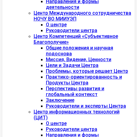
Направления и формы
деятельности
Центр Международного сотрудничества
НОЧУ ВО МИИУЭП
О центре
Руководители центра
Центр Компетенций «Субъективное
Благополучие»
Общие положения и научная
подоснова
Миссия, Видение, Ценности
Цели и Задачи Центра
Проблемы, которые решает Центр
Практико-ориентированность и
Продукты Центра
Перспективы развития и
глобальный контекст
Заключение
Руководители и эксперты Центра
Центр информационных технологий
(ЦИТ)
О центре
Руководители центра
Направления и формы