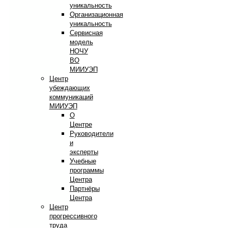
уникальность
Организационная
уникальность
Сервисная
модель
НОЧУ
ВО
МИИУЭП
Центр
убеждающих
коммуникаций
МИИУЭП
О
Центре
Руководители
и
эксперты
Учебные
программы
Центра
Партнёры
Центра
Центр
прогрессивного
труда