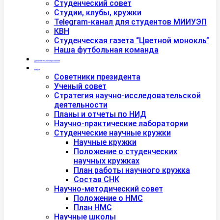
Студенческий совет
Студии, клубы, кружки
Telegram-канал для студентов МИИУЭП
КВН
Студенческая газета “Цветной монокль”
Наша футбольная команда
Дополнительное образование
Наука
Советники президента
Ученый совет
Стратегия научно-исследовательской
деятельности
Планы и отчеты по НИД
Научно-практические лаборатории
Студенческие научные кружки
Научные кружки
Положение о студенческих
научных кружках
План работы научного кружка
Состав СНК
Научно-методический совет
Положение о НМС
План НМС
Научные школы