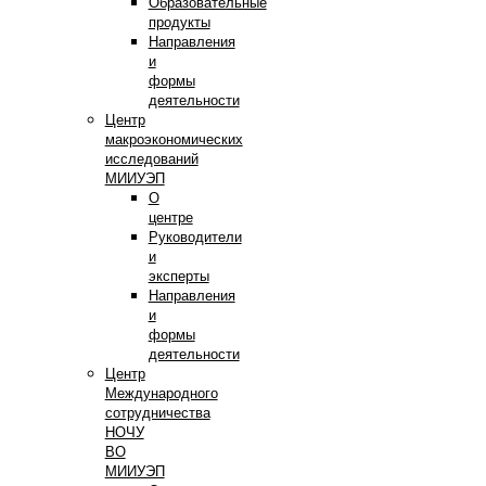
Образовательные
продукты
Направления
и
формы
деятельности
Центр
макроэкономических
исследований
МИИУЭП
О
центре
Руководители
и
эксперты
Направления
и
формы
деятельности
Центр
Международного
сотрудничества
НОЧУ
ВО
МИИУЭП