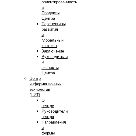
ориентированность
и
Продукты
Центра
Перспективы
развития
и
глобальный
контекст
Заключение
Руководители
и
эксперты
Центра
Центр
информационных
технологий
(ЦИТ)
О
центре
Руководители
центра
Направления
и
формы