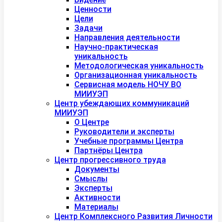
Ценности
Цели
Задачи
Направления деятельности
Научно-практическая
уникальность
Методологическая уникальность
Организационная уникальность
Сервисная модель НОЧУ ВО
МИИУЭП
Центр убеждающих коммуникаций
МИИУЭП
О Центре
Руководители и эксперты
Учебные программы Центра
Партнёры Центра
Центр прогрессивного труда
Документы
Смыслы
Эксперты
Активности
Материалы
Центр Комплексного Развития Личности