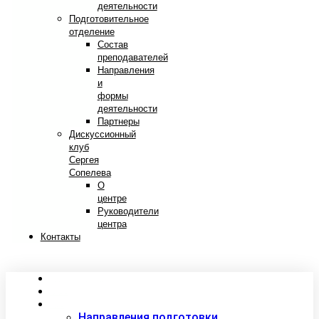
деятельности
Подготовительное
отделение
Состав
преподавателей
Направления
и
формы
деятельности
Партнеры
Дискуссионный
клуб
Сергея
Сопелева
О
центре
Руководители
центра
Контакты
Сведения об образовательной организации
Абитуриентам
Студентам
Направления подготовки