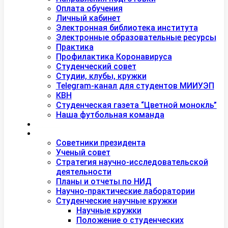
Оплата обучения
Личный кабинет
Электронная библиотека института
Электронные образовательные ресурсы
Практика
Профилактика Коронавируса
Студенческий совет
Студии, клубы, кружки
Telegram-канал для студентов МИИУЭП
КВН
Студенческая газета “Цветной монокль”
Наша футбольная команда
Дополнительное образование
Наука
Советники президента
Ученый совет
Стратегия научно-исследовательской
деятельности
Планы и отчеты по НИД
Научно-практические лаборатории
Студенческие научные кружки
Научные кружки
Положение о студенческих