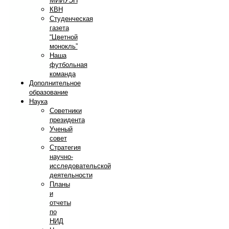
МИИУЭП
КВН
Студенческая
газета
“Цветной
монокль”
Наша
футбольная
команда
Дополнительное
образование
Наука
Советники
президента
Ученый
совет
Стратегия
научно-
исследовательской
деятельности
Планы
и
отчеты
по
НИД