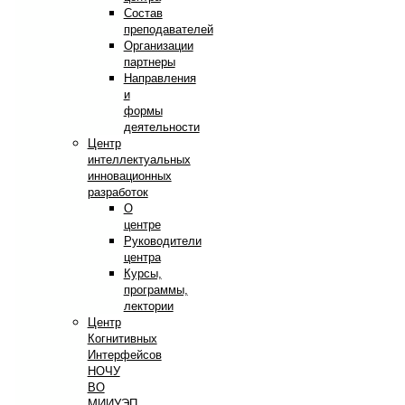
Состав
преподавателей
Организации
партнеры
Направления
и
формы
деятельности
Центр
интеллектуальных
инновационных
разработок
О
центре
Руководители
центра
Курсы,
программы,
лектории
Центр
Когнитивных
Интерфейсов
НОЧУ
ВО
МИИУЭП