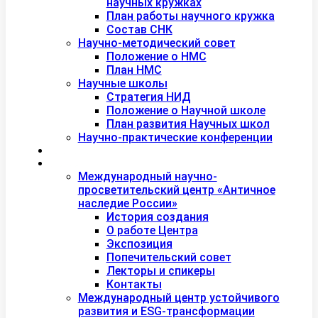
научных кружках
План работы научного кружка
Состав СНК
Научно-методический совет
Положение о НМС
План НМС
Научные школы
Стратегия НИД
Положение о Научной школе
План развития Научных школ
Научно-практические конференции
Международная академия туризма
Центры и лаборатории
Международный научно-
просветительский центр «Античное
наследие России»
История создания
О работе Центра
Экспозиция
Попечительский совет
Лекторы и спикеры
Контакты
Международный центр устойчивого
развития и ESG-трансформации