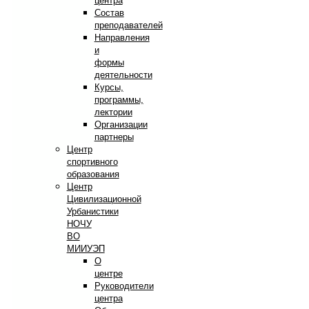
центра
Состав
преподавателей
Направления
и
формы
деятельности
Курсы,
программы,
лектории
Организации
партнеры
Центр
спортивного
образования
Центр
Цивилизационной
Урбанистики
НОЧУ
ВО
МИИУЭП
О
центре
Руководители
центра