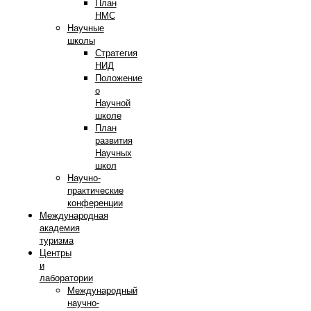
План
НМС
Научные
школы
Стратегия
НИД
Положение
о
Научной
школе
План
развития
Научных
школ
Научно-
практические
конференции
Международная
академия
туризма
Центры
и
лаборатории
Международный
научно-