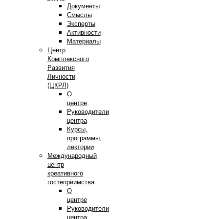
Документы
Смыслы
Эксперты
Активности
Материалы
Центр
Комплексного
Развития
Личности
(ЦКРЛ)
О
центре
Руководители
центра
Курсы,
программы,
лектории
Международный
центр
креативного
гостеприимства
О
центре
Руководители
центра