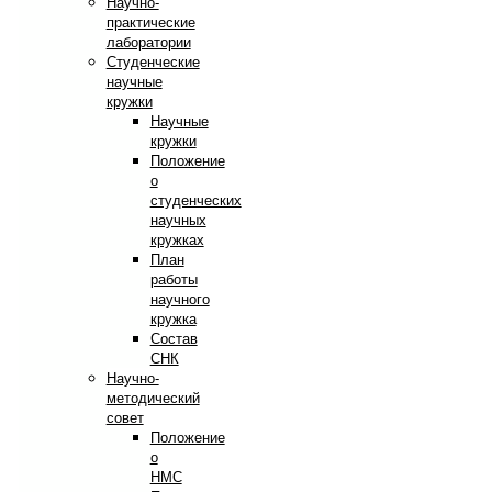
Научно-
практические
лаборатории
Студенческие
научные
кружки
Научные
кружки
Положение
о
студенческих
научных
кружках
План
работы
научного
кружка
Состав
СНК
Научно-
методический
совет
Положение
о
НМС