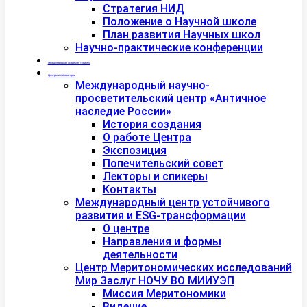
Стратегия НИД
Положение о Научной школе
План развития Научных школ
Научно-практические конференции
Международная академия туризма
Центры и лаборатории
Международный научно-
просветительский центр «Античное
наследие России»
История создания
О работе Центра
Экспозиция
Попечительский совет
Лекторы и спикеры
Контакты
Международный центр устойчивого
развития и ESG-трансформации
О центре
Направления и формы
деятельности
Центр Меритономических исследований
Мир Заслуг НОЧУ ВО МИИУЭП
Миссия Меритономики
Видение