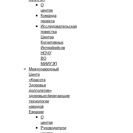
О
центре
Команда
проекта
Исследовательская
повестка
Центра
Когнитивных
Интерфейсов
НОЧУ
ВО
МИИУЭП
Международный
Центр
«Красота
Здоровье
долголетие»
здоровьесберегающие
технологии
народов
Евразии
О
центре
Руководители