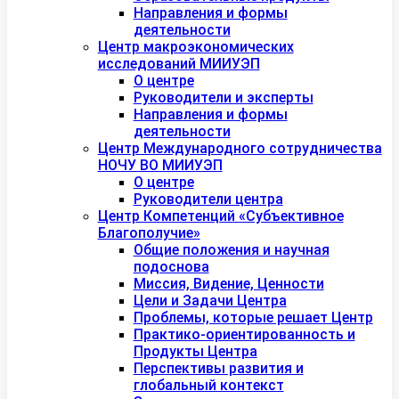
Направления и формы
деятельности
Центр макроэкономических
исследований МИИУЭП
О центре
Руководители и эксперты
Направления и формы
деятельности
Центр Международного сотрудничества
НОЧУ ВО МИИУЭП
О центре
Руководители центра
Центр Компетенций «Субъективное
Благополучие»
Общие положения и научная
подоснова
Миссия, Видение, Ценности
Цели и Задачи Центра
Проблемы, которые решает Центр
Практико-ориентированность и
Продукты Центра
Перспективы развития и
глобальный контекст