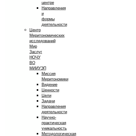
центре
Направления
и
формы
деятельности
Центр
Меритономических
исследований
Мир
Заслуг
НОЧУ
ВО
МИИУЭП
Миссия
Меритономики
Видение
Ценности
Цели
Задачи
Направления
деятельности
Научно-
практическая
уникальность
Методологическая