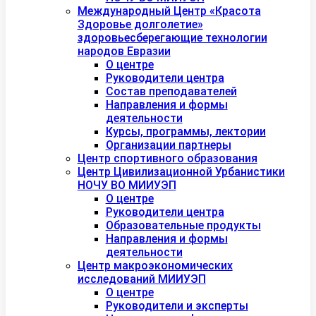
Международный Центр «Красота
Здоровье долголетие»
здоровьесберегающие технологии
народов Евразии
О центре
Руководители центра
Состав преподавателей
Направления и формы
деятельности
Курсы, программы, лектории
Организации партнеры
Центр спортивного образования
Центр Цивилизационной Урбанистики
НОЧУ ВО МИИУЭП
О центре
Руководители центра
Образовательные продукты
Направления и формы
деятельности
Центр макроэкономических
исследований МИИУЭП
О центре
Руководители и эксперты