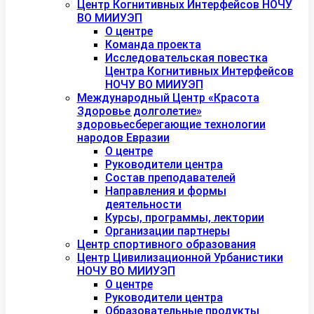
Центр Когнитивных Интерфейсов НОЧУ
ВО МИИУЭП
О центре
Команда проекта
Исследовательская повестка
Центра Когнитивных Интерфейсов
НОЧУ ВО МИИУЭП
Международный Центр «Красота
Здоровье долголетие»
здоровьесберегающие технологии
народов Евразии
О центре
Руководители центра
Состав преподавателей
Направления и формы
деятельности
Курсы, программы, лектории
Организации партнеры
Центр спортивного образования
Центр Цивилизационной Урбанистики
НОЧУ ВО МИИУЭП
О центре
Руководители центра
Образовательные продукты