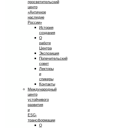
просветительский
центр
«Античное
наследие
России»
История
создания
О
работе
Центра
Экспозиция
Попечительский
совет
Лекторы
и
спикеры
Контакты
Международный
центр
устойчивого
развития
и
ESG-
трансформации
О