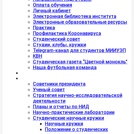
Оплата обучения
Личный кабинет
Электронная библиотека института
Электронные образовательные ресурсы
Практика
Профилактика Коронавируса
Студенческий совет
Студии, клубы, кружки
Telegram-канал для студентов МИИУЭП
КВН
Студенческая газета “Цветной монокль”
Наша футбольная команда
Дополнительное образование
Наука
Советники президента
Ученый совет
Стратегия научно-исследовательской
деятельности
Планы и отчеты по НИД
Научно-практические лаборатории
Студенческие научные кружки
Научные кружки
Положение о студенческих