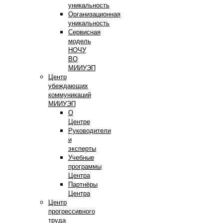
уникальность
Организационная
уникальность
Сервисная
модель
НОЧУ
ВО
МИИУЭП
Центр
убеждающих
коммуникаций
МИИУЭП
О
Центре
Руководители
и
эксперты
Учебные
программы
Центра
Партнёры
Центра
Центр
прогрессивного
труда