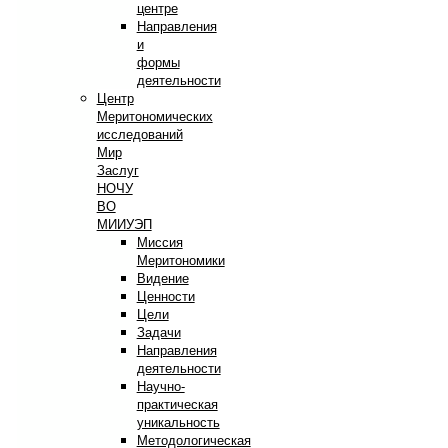
центре
Направления
и
формы
деятельности
Центр
Меритономических
исследований
Мир
Заслуг
НОЧУ
ВО
МИИУЭП
Миссия
Меритономики
Видение
Ценности
Цели
Задачи
Направления
деятельности
Научно-
практическая
уникальность
Методологическая