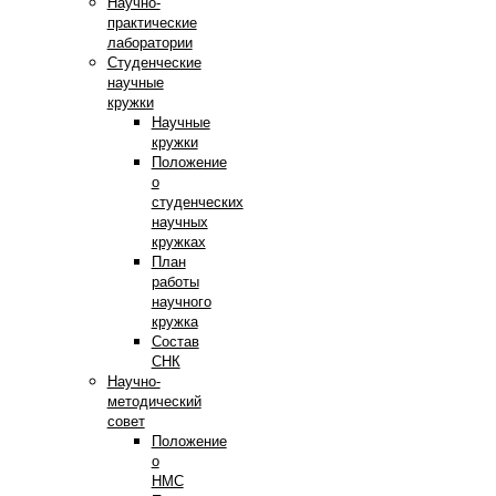
Научно-
практические
лаборатории
Студенческие
научные
кружки
Научные
кружки
Положение
о
студенческих
научных
кружках
План
работы
научного
кружка
Состав
СНК
Научно-
методический
совет
Положение
о
НМС