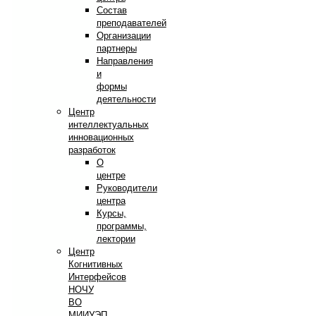
Состав
преподавателей
Организации
партнеры
Направления
и
формы
деятельности
Центр
интеллектуальных
инновационных
разработок
О
центре
Руководители
центра
Курсы,
программы,
лектории
Центр
Когнитивных
Интерфейсов
НОЧУ
ВО
МИИУЭП