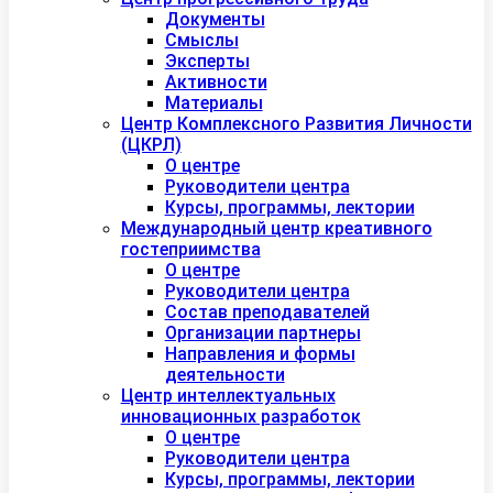
Документы
Смыслы
Эксперты
Активности
Материалы
Центр Комплексного Развития Личности
(ЦКРЛ)
О центре
Руководители центра
Курсы, программы, лектории
Международный центр креативного
гостеприимства
О центре
Руководители центра
Состав преподавателей
Организации партнеры
Направления и формы
деятельности
Центр интеллектуальных
инновационных разработок
О центре
Руководители центра
Курсы, программы, лектории