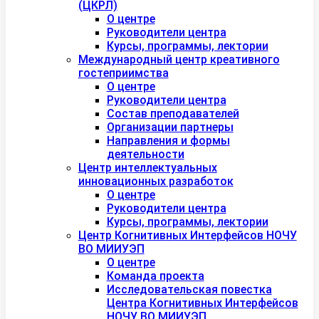
(ЦКРЛ)
О центре
Руководители центра
Курсы, программы, лектории
Международный центр креативного
гостеприимства
О центре
Руководители центра
Состав преподавателей
Организации партнеры
Направления и формы
деятельности
Центр интеллектуальных
инновационных разработок
О центре
Руководители центра
Курсы, программы, лектории
Центр Когнитивных Интерфейсов НОЧУ
ВО МИИУЭП
О центре
Команда проекта
Исследовательская повестка
Центра Когнитивных Интерфейсов
НОЧУ ВО МИИУЭП