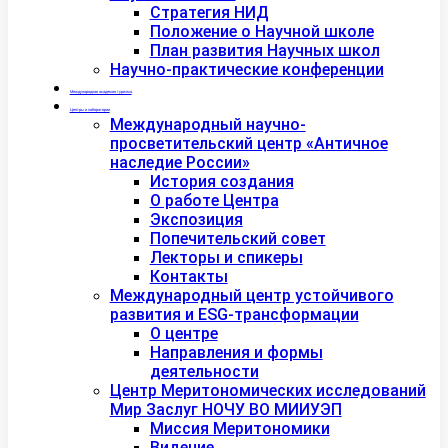
Стратегия НИД
Положение о Научной школе
План развития Научных школ
Научно-практические конференции
Международная академия туризма
Центры и лаборатории
Международный научно-
просветительский центр «Античное
наследие России»
История создания
О работе Центра
Экспозиция
Попечительский совет
Лекторы и спикеры
Контакты
Международный центр устойчивого
развития и ESG-трансформации
О центре
Направления и формы
деятельности
Центр Меритономических исследований
Мир Заслуг НОЧУ ВО МИИУЭП
Миссия Меритономики
Видение