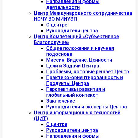
Направления и формы
деятельности
Центр Международного сотрудничества
НОЧУ ВО МИИУЭП
О центре
Руководители центра
Центр Компетенций «Субъективное
Благополучие»
Общие положения и научная
подоснова
Миссия, Видение, Ценности
Цели и Задачи Центра
Проблемы, которые решает Центр
Практико-ориентированность и
Продукты Центра
Перспективы развития и
глобальный контекст
Заключение
Руководители и эксперты Центра
Центр информационных технологий
(ЦИТ)
О центре
Руководители центра
Направления и формы