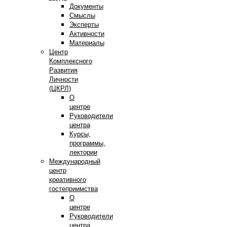
Документы
Смыслы
Эксперты
Активности
Материалы
Центр
Комплексного
Развития
Личности
(ЦКРЛ)
О
центре
Руководители
центра
Курсы,
программы,
лектории
Международный
центр
креативного
гостеприимства
О
центре
Руководители
центра