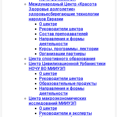
Международный Центр «Красота
Здоровье долголетие»
здоровьесберегающие технологии
народов Евразии
О центре
Руководители центра
Состав преподавателей
Направления и формы
деятельности
Курсы, программы, лектории
Организации партнеры
Центр спортивного образования
Центр Цивилизационной Урбанистики
НОЧУ ВО МИИУЭП
О центре
Руководители центра
Образовательные продукты
Направления и формы
деятельности
Центр макроэкономических
исследований МИИУЭП
О центре
Руководители и эксперты