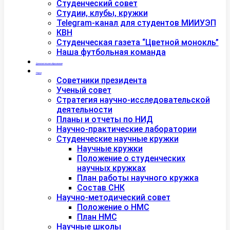
Студенческий совет
Студии, клубы, кружки
Telegram-канал для студентов МИИУЭП
КВН
Студенческая газета “Цветной монокль”
Наша футбольная команда
Дополнительное образование
Наука
Советники президента
Ученый совет
Стратегия научно-исследовательской
деятельности
Планы и отчеты по НИД
Научно-практические лаборатории
Студенческие научные кружки
Научные кружки
Положение о студенческих
научных кружках
План работы научного кружка
Состав СНК
Научно-методический совет
Положение о НМС
План НМС
Научные школы