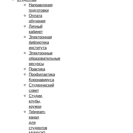
Направления
подготовки
Оплата
обучения
Личный
кабинет
Электронная
библиотека
института
Электронные
образовательные
ресурсы
Практика
Профилактика
Коронавируса
Студенческий
совет
Студии,
клубы,
кружки
Telegram-
канал
для
студентов