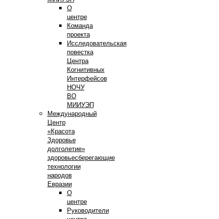
О
центре
Команда
проекта
Исследовательская
повестка
Центра
Когнитивных
Интерфейсов
НОЧУ
ВО
МИИУЭП
Международный
Центр
«Красота
Здоровье
долголетие»
здоровьесберегающие
технологии
народов
Евразии
О
центре
Руководители