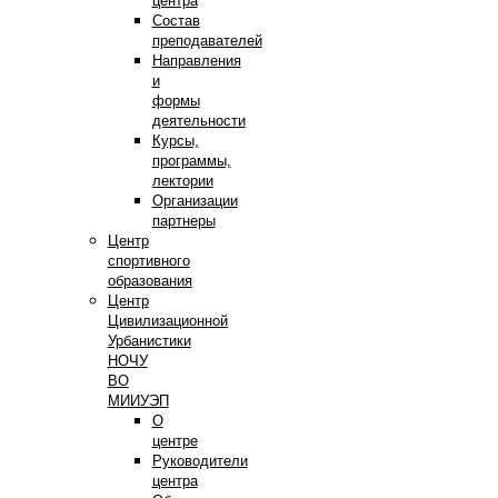
центра
Состав
преподавателей
Направления
и
формы
деятельности
Курсы,
программы,
лектории
Организации
партнеры
Центр
спортивного
образования
Центр
Цивилизационной
Урбанистики
НОЧУ
ВО
МИИУЭП
О
центре
Руководители
центра