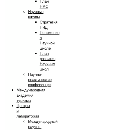
План
НМС
Научные
школы
Стратегия
НИД
Положение
о
Научной
школе
План
развития
Научных
школ
Научно-
практические
конференции
Международная
академия
туризма
Центры
и
лаборатории
Международный
научно-