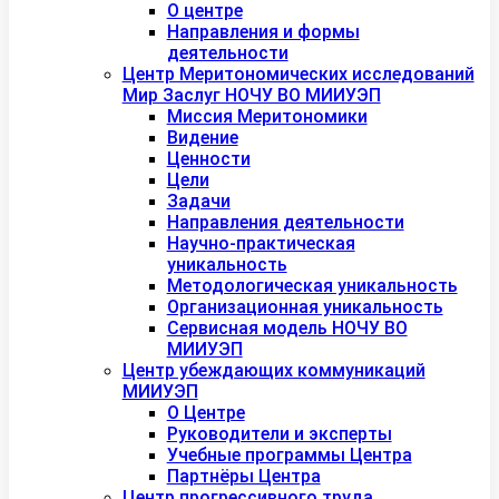
О центре
Направления и формы
деятельности
Центр Меритономических исследований
Мир Заслуг НОЧУ ВО МИИУЭП
Миссия Меритономики
Видение
Ценности
Цели
Задачи
Направления деятельности
Научно-практическая
уникальность
Методологическая уникальность
Организационная уникальность
Сервисная модель НОЧУ ВО
МИИУЭП
Центр убеждающих коммуникаций
МИИУЭП
О Центре
Руководители и эксперты
Учебные программы Центра
Партнёры Центра
Центр прогрессивного труда