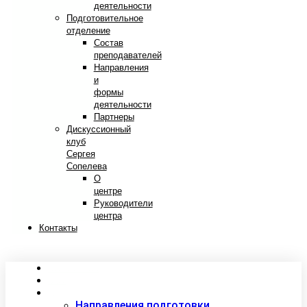
деятельности
Подготовительное
отделение
Состав
преподавателей
Направления
и
формы
деятельности
Партнеры
Дискуссионный
клуб
Сергея
Сопелева
О
центре
Руководители
центра
Контакты
Сведения об образовательной организации
Абитуриентам
Студентам
Направления подготовки