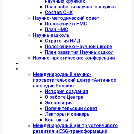
научных кружках
План работы научного кружка
Состав СНК
Научно-методический совет
Положение о НМС
План НМС
Научные школы
Стратегия НИД
Положение о Научной школе
План развития Научных школ
Научно-практические конференции
Международная академия туризма
Центры и лаборатории
Международный научно-
просветительский центр «Античное
наследие России»
История создания
О работе Центра
Экспозиция
Попечительский совет
Лекторы и спикеры
Контакты
Международный центр устойчивого
развития и ESG-трансформации