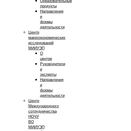
Образовательные
продукты
Направления
и
формы
деятельности
Центр
макроэкономических
исследований
МИИУЭП
О
центре
Руководители
и
эксперты
Направления
и
формы
деятельности
Центр
Международного
сотрудничества
НОЧУ
ВО
МИИУЭП