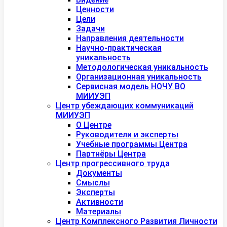
Ценности
Цели
Задачи
Направления деятельности
Научно-практическая
уникальность
Методологическая уникальность
Организационная уникальность
Сервисная модель НОЧУ ВО
МИИУЭП
Центр убеждающих коммуникаций
МИИУЭП
О Центре
Руководители и эксперты
Учебные программы Центра
Партнёры Центра
Центр прогрессивного труда
Документы
Смыслы
Эксперты
Активности
Материалы
Центр Комплексного Развития Личности