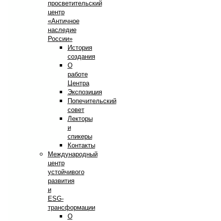
просветительский
центр
«Античное
наследие
России»
История
создания
О
работе
Центра
Экспозиция
Попечительский
совет
Лекторы
и
спикеры
Контакты
Международный
центр
устойчивого
развития
и
ESG-
трансформации
О