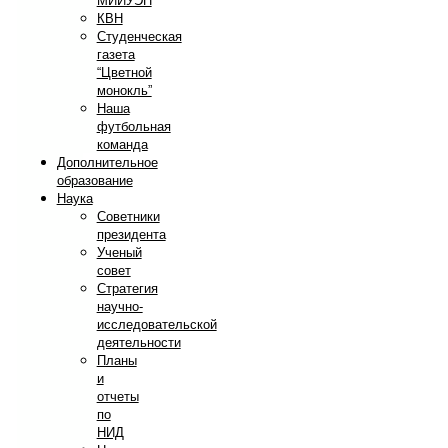
МИИУЭП
КВН
Студенческая
газета
“Цветной
монокль”
Наша
футбольная
команда
Дополнительное
образование
Наука
Советники
президента
Ученый
совет
Стратегия
научно-
исследовательской
деятельности
Планы
и
отчеты
по
НИД