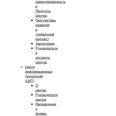
ориентированность
и
Продукты
Центра
Перспективы
развития
и
глобальный
контекст
Заключение
Руководители
и
эксперты
Центра
Центр
информационных
технологий
(ЦИТ)
О
центре
Руководители
центра
Направления
и
формы