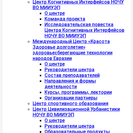
Центр Когнитивных Интерфейсов НОЧУ
ВО МИИУЭП
О центре
Команда проекта
Исследовательская повестка
Центра Когнитивных Интерфейсов
НОЧУ ВО МИИУЭП
Международный Центр «Красота
Здоровье долголетие»
здоровьесберегающие технологии
народов Евразии
О центре
Руководители центра
Состав преподавателей
Направления и формы
деятельности
Курсы, программы, лектории
Организации партнеры
Центр спортивного образования
Центр Цивилизационной Урбанистики
НОЧУ ВО МИИУЭП
О центре
Руководители центра
Образовательные продукты