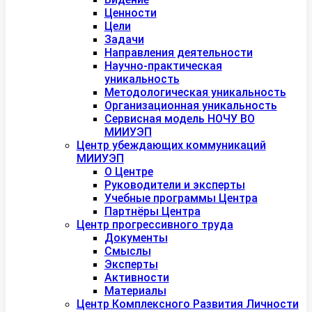
Ценности
Цели
Задачи
Направления деятельности
Научно-практическая
уникальность
Методологическая уникальность
Организационная уникальность
Сервисная модель НОЧУ ВО
МИИУЭП
Центр убеждающих коммуникаций
МИИУЭП
О Центре
Руководители и эксперты
Учебные программы Центра
Партнёры Центра
Центр прогрессивного труда
Документы
Смыслы
Эксперты
Активности
Материалы
Центр Комплексного Развития Личности