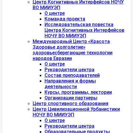
Центр Когнитивных Интерфейсов НОЧУ
ВО МИИУЭП
О центре
Команда проекта
Исследовательская повестка
Центра Когнитивных Интерфейсов
НОЧУ ВО МИИУЭП
Международный Центр «Красота
Здоровье долголетие»
здоровьесберегающие технологии
народов Евразии
О центре
Руководители центра
Состав преподавателей
Направления и формы
деятельности
Курсы, программы, лектории
Организации партнеры
Центр спортивного образования
Центр Цивилизационной Урбанистики
НОЧУ ВО МИИУЭП
О центре
Руководители центра
Образовательные продукты