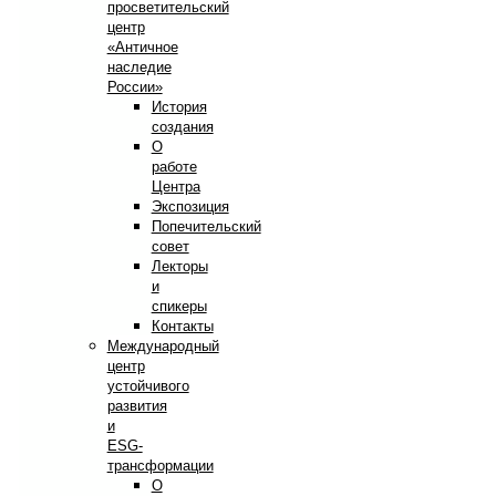
просветительский
центр
«Античное
наследие
России»
История
создания
О
работе
Центра
Экспозиция
Попечительский
совет
Лекторы
и
спикеры
Контакты
Международный
центр
устойчивого
развития
и
ESG-
трансформации
О