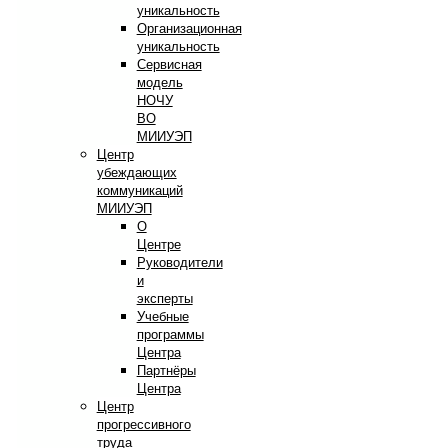
уникальность
Организационная
уникальность
Сервисная
модель
НОЧУ
ВО
МИИУЭП
Центр
убеждающих
коммуникаций
МИИУЭП
О
Центре
Руководители
и
эксперты
Учебные
программы
Центра
Партнёры
Центра
Центр
прогрессивного
труда