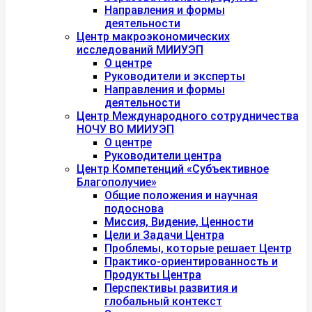
Направления и формы
деятельности
Центр макроэкономических
исследований МИИУЭП
О центре
Руководители и эксперты
Направления и формы
деятельности
Центр Международного сотрудничества
НОЧУ ВО МИИУЭП
О центре
Руководители центра
Центр Компетенций «Субъективное
Благополучие»
Общие положения и научная
подоснова
Миссия, Видение, Ценности
Цели и Задачи Центра
Проблемы, которые решает Центр
Практико-ориентированность и
Продукты Центра
Перспективы развития и
глобальный контекст