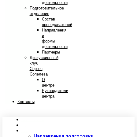
деятельности
Подготовительное
отделение
Состав
преподавателей
Направления
и
формы
деятельности
Партнеры
Дискуссионный
клуб
Сергея
Сопелева
О
центре
Руководители
центра
Контакты
Сведения об образовательной организации
Абитуриентам
Студентам
Направления подготовки