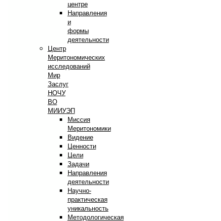
центре
Направления
и
формы
деятельности
Центр
Меритономических
исследований
Мир
Заслуг
НОЧУ
ВО
МИИУЭП
Миссия
Меритономики
Видение
Ценности
Цели
Задачи
Направления
деятельности
Научно-
практическая
уникальность
Методологическая