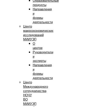
Образовательные
продукты
Направления
и
формы
деятельности
Центр
макроэкономических
исследований
МИИУЭП
О
центре
Руководители
и
эксперты
Направления
и
формы
деятельности
Центр
Международного
сотрудничества
НОЧУ
ВО
МИИУЭП