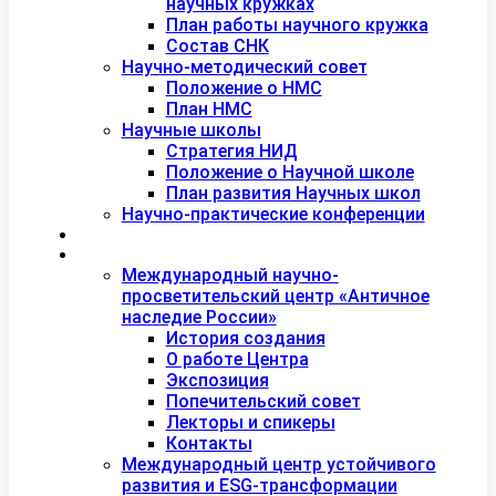
научных кружках
План работы научного кружка
Состав СНК
Научно-методический совет
Положение о НМС
План НМС
Научные школы
Стратегия НИД
Положение о Научной школе
План развития Научных школ
Научно-практические конференции
Международная академия туризма
Центры и лаборатории
Международный научно-
просветительский центр «Античное
наследие России»
История создания
О работе Центра
Экспозиция
Попечительский совет
Лекторы и спикеры
Контакты
Международный центр устойчивого
развития и ESG-трансформации