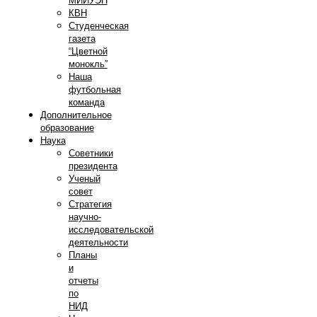
МИИУЭП
КВН
Студенческая
газета
“Цветной
монокль”
Наша
футбольная
команда
Дополнительное
образование
Наука
Советники
президента
Ученый
совет
Стратегия
научно-
исследовательской
деятельности
Планы
и
отчеты
по
НИД