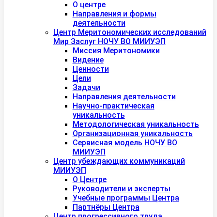
О центре
Направления и формы
деятельности
Центр Меритономических исследований
Мир Заслуг НОЧУ ВО МИИУЭП
Миссия Меритономики
Видение
Ценности
Цели
Задачи
Направления деятельности
Научно-практическая
уникальность
Методологическая уникальность
Организационная уникальность
Сервисная модель НОЧУ ВО
МИИУЭП
Центр убеждающих коммуникаций
МИИУЭП
О Центре
Руководители и эксперты
Учебные программы Центра
Партнёры Центра
Центр прогрессивного труда