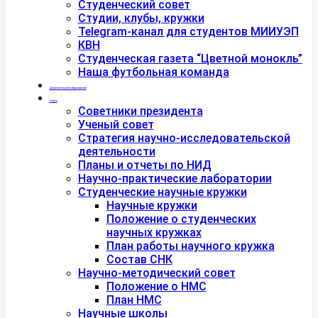
Студенческий совет
Студии, клубы, кружки
Telegram-канал для студентов МИИУЭП
КВН
Студенческая газета “Цветной монокль”
Наша футбольная команда
Дополнительное образование
Наука
Советники президента
Ученый совет
Стратегия научно-исследовательской
деятельности
Планы и отчеты по НИД
Научно-практические лаборатории
Студенческие научные кружки
Научные кружки
Положение о студенческих
научных кружках
План работы научного кружка
Состав СНК
Научно-методический совет
Положение о НМС
План НМС
Научные школы