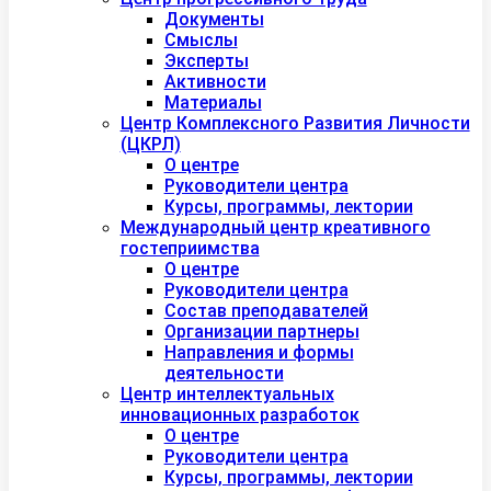
Документы
Смыслы
Эксперты
Активности
Материалы
Центр Комплексного Развития Личности
(ЦКРЛ)
О центре
Руководители центра
Курсы, программы, лектории
Международный центр креативного
гостеприимства
О центре
Руководители центра
Состав преподавателей
Организации партнеры
Направления и формы
деятельности
Центр интеллектуальных
инновационных разработок
О центре
Руководители центра
Курсы, программы, лектории