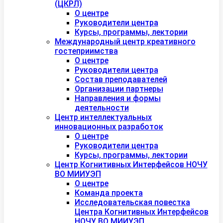
(ЦКРЛ)
О центре
Руководители центра
Курсы, программы, лектории
Международный центр креативного
гостеприимства
О центре
Руководители центра
Состав преподавателей
Организации партнеры
Направления и формы
деятельности
Центр интеллектуальных
инновационных разработок
О центре
Руководители центра
Курсы, программы, лектории
Центр Когнитивных Интерфейсов НОЧУ
ВО МИИУЭП
О центре
Команда проекта
Исследовательская повестка
Центра Когнитивных Интерфейсов
НОЧУ ВО МИИУЭП