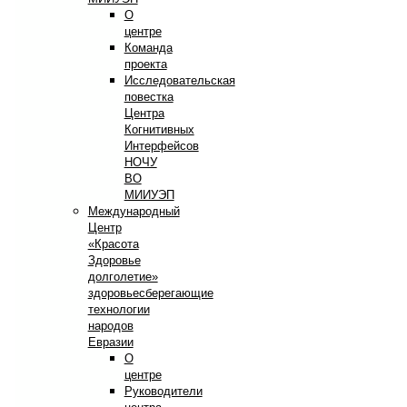
О
центре
Команда
проекта
Исследовательская
повестка
Центра
Когнитивных
Интерфейсов
НОЧУ
ВО
МИИУЭП
Международный
Центр
«Красота
Здоровье
долголетие»
здоровьесберегающие
технологии
народов
Евразии
О
центре
Руководители