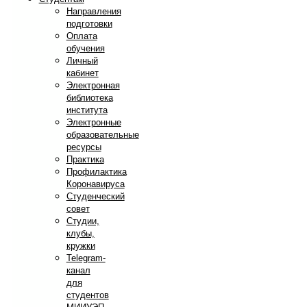
Направления
подготовки
Оплата
обучения
Личный
кабинет
Электронная
библиотека
института
Электронные
образовательные
ресурсы
Практика
Профилактика
Коронавируса
Студенческий
совет
Студии,
клубы,
кружки
Telegram-
канал
для
студентов