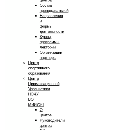
центра
Состав
преподавателей
Направления
и
формы
деятельности
Курсы,
программы,
лектории
Организации
партнеры
Центр
спортивного
образования
Центр
Цивилизационной
Урбанистики
НОЧУ
ВО
МИИУЭП
О
центре
Руководители
центра