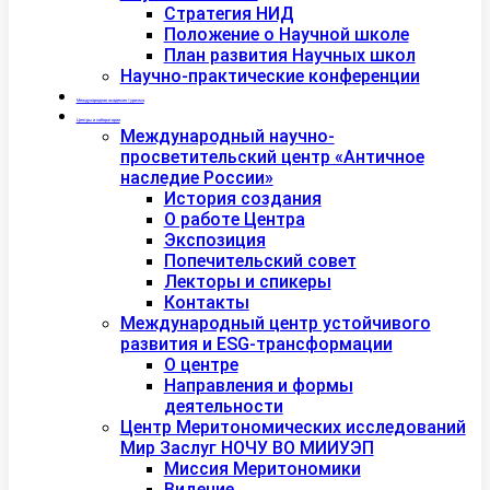
Стратегия НИД
Положение о Научной школе
План развития Научных школ
Научно-практические конференции
Международная академия туризма
Центры и лаборатории
Международный научно-
просветительский центр «Античное
наследие России»
История создания
О работе Центра
Экспозиция
Попечительский совет
Лекторы и спикеры
Контакты
Международный центр устойчивого
развития и ESG-трансформации
О центре
Направления и формы
деятельности
Центр Меритономических исследований
Мир Заслуг НОЧУ ВО МИИУЭП
Миссия Меритономики
Видение