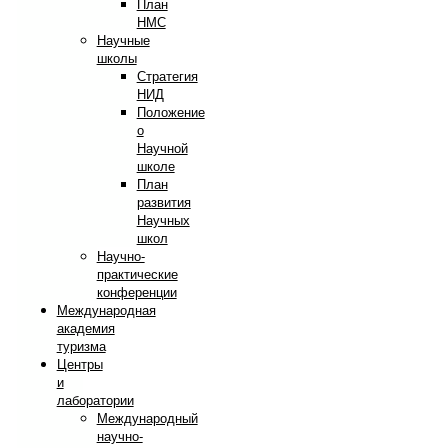
План
НМС
Научные
школы
Стратегия
НИД
Положение
о
Научной
школе
План
развития
Научных
школ
Научно-
практические
конференции
Международная
академия
туризма
Центры
и
лаборатории
Международный
научно-