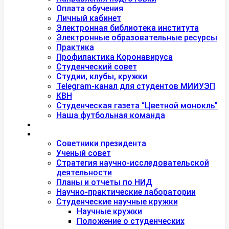
Оплата обучения
Личный кабинет
Электронная библиотека института
Электронные образовательные ресурсы
Практика
Профилактика Коронавируса
Студенческий совет
Студии, клубы, кружки
Telegram-канал для студентов МИИУЭП
КВН
Студенческая газета “Цветной монокль”
Наша футбольная команда
Дополнительное образование
Наука
Советники президента
Ученый совет
Стратегия научно-исследовательской
деятельности
Планы и отчеты по НИД
Научно-практические лаборатории
Студенческие научные кружки
Научные кружки
Положение о студенческих