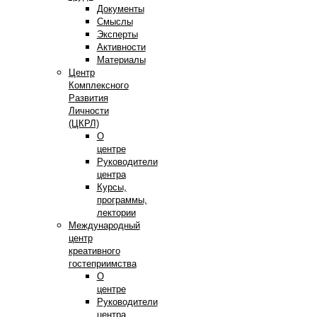
Документы
Смыслы
Эксперты
Активности
Материалы
Центр
Комплексного
Развития
Личности
(ЦКРЛ)
О
центре
Руководители
центра
Курсы,
программы,
лектории
Международный
центр
креативного
гостеприимства
О
центре
Руководители
центра