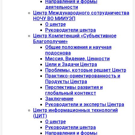
Направления и формы
деятельности
Центр Международного сотрудничества
НОЧУ ВО МИИУЭП
О центре
Руководители центра
Центр Компетенций «Субъективное
Благополучие»
Общие положения и научная
подоснова
Миссия, Видение, Ценности
Цели и Задачи Центра
Проблемы, которые решает Центр
Практико-ориентированность и
Продукты Центра
Перспективы развития и
глобальный контекст
Заключение
Руководители и эксперты Центра
Центр информационных технологий
(ЦИТ)
О центре
Руководители центра
Направления и формы