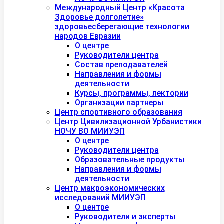
Международный Центр «Красота
Здоровье долголетие»
здоровьесберегающие технологии
народов Евразии
О центре
Руководители центра
Состав преподавателей
Направления и формы
деятельности
Курсы, программы, лектории
Организации партнеры
Центр спортивного образования
Центр Цивилизационной Урбанистики
НОЧУ ВО МИИУЭП
О центре
Руководители центра
Образовательные продукты
Направления и формы
деятельности
Центр макроэкономических
исследований МИИУЭП
О центре
Руководители и эксперты