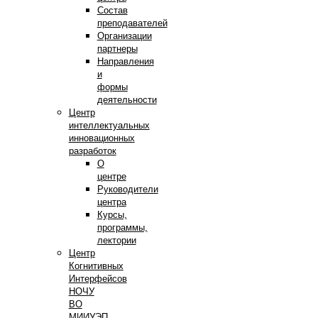
Состав
преподавателей
Организации
партнеры
Направления
и
формы
деятельности
Центр
интеллектуальных
инновационных
разработок
О
центре
Руководители
центра
Курсы,
программы,
лектории
Центр
Когнитивных
Интерфейсов
НОЧУ
ВО
МИИУЭП