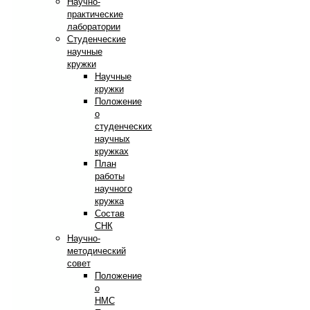
Научно-
практические
лаборатории
Студенческие
научные
кружки
Научные
кружки
Положение
о
студенческих
научных
кружках
План
работы
научного
кружка
Состав
СНК
Научно-
методический
совет
Положение
о
НМС