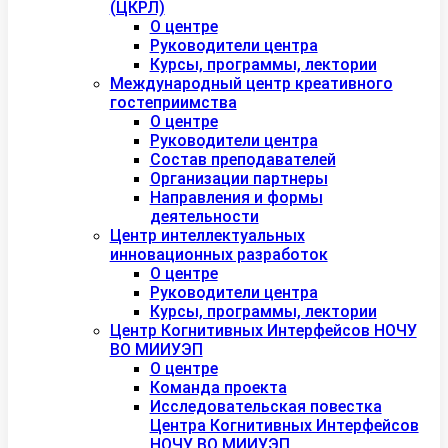
(ЦКРЛ)
О центре
Руководители центра
Курсы, программы, лектории
Международный центр креативного
гостеприимства
О центре
Руководители центра
Состав преподавателей
Организации партнеры
Направления и формы
деятельности
Центр интеллектуальных
инновационных разработок
О центре
Руководители центра
Курсы, программы, лектории
Центр Когнитивных Интерфейсов НОЧУ
ВО МИИУЭП
О центре
Команда проекта
Исследовательская повестка
Центра Когнитивных Интерфейсов
НОЧУ ВО МИИУЭП