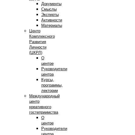
Документы
Смыслы
Эксперты
Активности
Материалы
Центр
Комплексного
Развития
Личности
(ЦКРЛ)
О
центре
Руководители
центра
Курсы,
программы,
лектории
Международный
центр
креативного
гостеприимства
О
центре
Руководители
центра