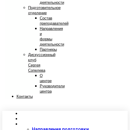
деятельности
Подготовительное
отделение
Состав
преподавателей
Направления
и
формы
деятельности
Партнеры
Дискуссионный
клуб
Сергея
Сопелева
О
центре
Руководители
центра
Контакты
Сведения об образовательной организации
Абитуриентам
Студентам
Направления подготовки