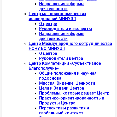
Направления и формы
деятельности
Центр макроэкономических
исследований МИИУЭП
О центре
Руководители и эксперты
Направления и формы
деятельности
Центр Международного сотрудничества
НОЧУ ВО МИИУЭП
О центре
Руководители центра
Центр Компетенций «Субъективное
Благополучие»
Общие положения и научная
подоснова
Миссия, Видение, Ценности
Цели и Задачи Центра
Проблемы, которые решает Центр
Практико-ориентированность и
Продукты Центра
Перспективы развития и
глобальный контекст