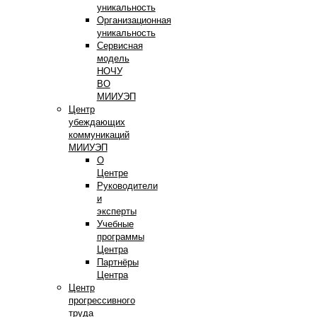
уникальность
Организационная
уникальность
Сервисная
модель
НОЧУ
ВО
МИИУЭП
Центр
убеждающих
коммуникаций
МИИУЭП
О
Центре
Руководители
и
эксперты
Учебные
программы
Центра
Партнёры
Центра
Центр
прогрессивного
труда