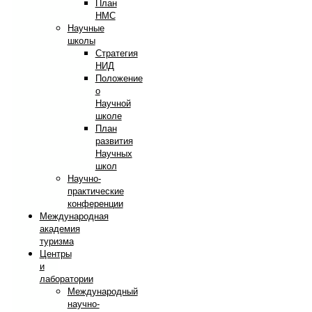
План
НМС
Научные
школы
Стратегия
НИД
Положение
о
Научной
школе
План
развития
Научных
школ
Научно-
практические
конференции
Международная
академия
туризма
Центры
и
лаборатории
Международный
научно-