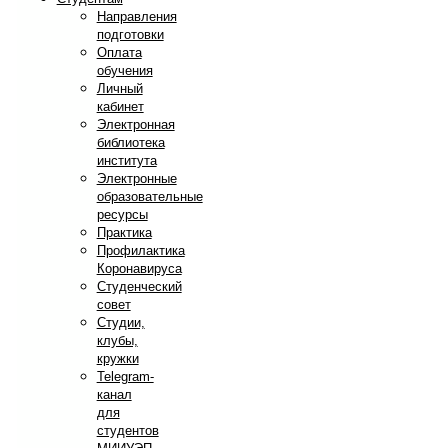
Направления
подготовки
Оплата
обучения
Личный
кабинет
Электронная
библиотека
института
Электронные
образовательные
ресурсы
Практика
Профилактика
Коронавируса
Студенческий
совет
Студии,
клубы,
кружки
Telegram-
канал
для
студентов