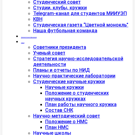
Студенческий совет
Студии, клубы, кружки
Telegram-канал для студентов МИИУЭП
КВН
Студенческая газета “Цветной монокль”
Наша футбольная команда
Дополнительное образование
Наука
Советники президента
Ученый совет
Стратегия научно-исследовательской
деятельности
Планы и отчеты по НИД
Научно-практические лаборатории
Студенческие научные кружки
Научные кружки
Положение о студенческих
научных кружках
План работы научного кружка
Состав СНК
Научно-методический совет
Положение о НМС
План НМС
Научные школы