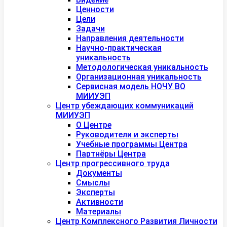
Ценности
Цели
Задачи
Направления деятельности
Научно-практическая
уникальность
Методологическая уникальность
Организационная уникальность
Сервисная модель НОЧУ ВО
МИИУЭП
Центр убеждающих коммуникаций
МИИУЭП
О Центре
Руководители и эксперты
Учебные программы Центра
Партнёры Центра
Центр прогрессивного труда
Документы
Смыслы
Эксперты
Активности
Материалы
Центр Комплексного Развития Личности