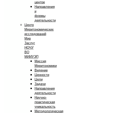
центре
Направления
и
формы
деятельности
Центр
Меритономических
исследований
Мир
Заслуг
НОЧУ
ВО
МИИУЭП
Миссия
Меритономики
Видение
Ценности
Цели
Задачи
Направления
деятельности
Научно-
практическая
уникальность
Методологическая