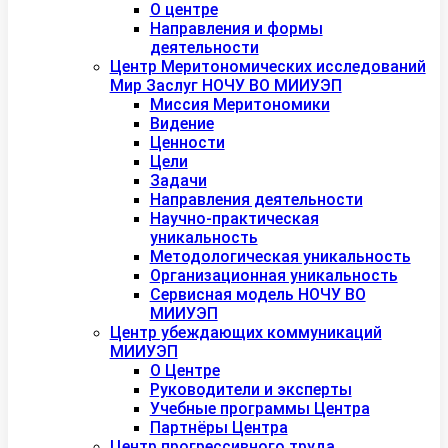
О центре
Направления и формы
деятельности
Центр Меритономических исследований
Мир Заслуг НОЧУ ВО МИИУЭП
Миссия Меритономики
Видение
Ценности
Цели
Задачи
Направления деятельности
Научно-практическая
уникальность
Методологическая уникальность
Организационная уникальность
Сервисная модель НОЧУ ВО
МИИУЭП
Центр убеждающих коммуникаций
МИИУЭП
О Центре
Руководители и эксперты
Учебные программы Центра
Партнёры Центра
Центр прогрессивного труда