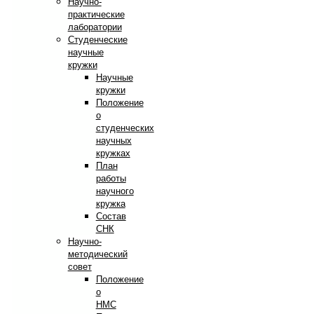
Научно-
практические
лаборатории
Студенческие
научные
кружки
Научные
кружки
Положение
о
студенческих
научных
кружках
План
работы
научного
кружка
Состав
СНК
Научно-
методический
совет
Положение
о
НМС