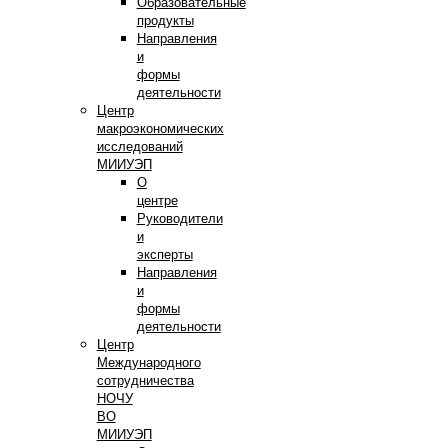
Образовательные
продукты
Направления
и
формы
деятельности
Центр
макроэкономических
исследований
МИИУЭП
О
центре
Руководители
и
эксперты
Направления
и
формы
деятельности
Центр
Международного
сотрудничества
НОЧУ
ВО
МИИУЭП