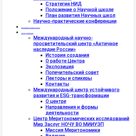
Стратегия НИД
Положение о Научной школе
План развития Научных школ
Научно-практические конференции
Международная академия туризма
Центры и лаборатории
Международный научно-
просветительский центр «Античное
наследие России»
История создания
О работе Центра
Экспозиция
Попечительский совет
Лекторы и спикеры
Контакты
Международный центр устойчивого
развития и ESG-трансформации
О центре
Направления и формы
деятельности
Центр Меритономических исследований
Мир Заслуг НОЧУ ВО МИИУЭП
Миссия Меритономики
Видение