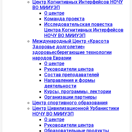
Центр Когнитивных Интерфейсов НОЧУ
ВО МИИУЭП
О центре
Команда проекта
Исследовательская повестка
Центра Когнитивных Интерфейсов
НОЧУ ВО МИИУЭП
Международный Центр «Красота
Здоровье долголетие»
здоровьесберегающие технологии
народов Евразии
О центре
Руководители центра
Состав преподавателей
Направления и формы
деятельности
Курсы, программы, лектории
Организации партнеры
Центр спортивного образования
Центр Цивилизационной Урбанистики
НОЧУ ВО МИИУЭП
О центре
Руководители центра
Образовательные продукты