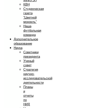
МИИУЭП
КВН
Студенческая
газета
“Цветной
монокль”
Наша
футбольная
команда
Дополнительное
образование
Наука
Советники
президента
Ученый
совет
Стратегия
научно-
исследовательской
деятельности
Планы
и
отчеты
по
НИД