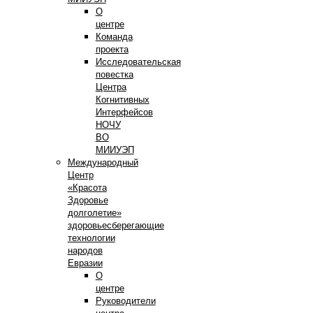
О
центре
Команда
проекта
Исследовательская
повестка
Центра
Когнитивных
Интерфейсов
НОЧУ
ВО
МИИУЭП
Международный
Центр
«Красота
Здоровье
долголетие»
здоровьесберегающие
технологии
народов
Евразии
О
центре
Руководители