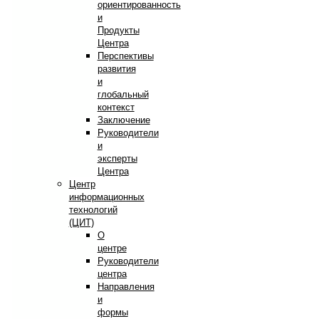
ориентированность
и
Продукты
Центра
Перспективы
развития
и
глобальный
контекст
Заключение
Руководители
и
эксперты
Центра
Центр
информационных
технологий
(ЦИТ)
О
центре
Руководители
центра
Направления
и
формы