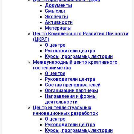
Документы
Смыслы
Эксперты
Активности
Материалы
Центр Комплексного Развития Личности
(ЦКРЛ)
О центре
Руководители центра
Курсы, программы, лектории
Международный центр креативного
гостеприимства
О центре
Руководители центра
Состав преподавателей
Организации партнеры
Направления и формы
деятельности
Центр интеллектуальных
инновационных разработок
О центре
Руководители центра
Курсы, программы, лектории