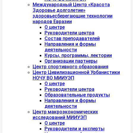
Международный Центр «Красота
Здоровье долголетие»
здоровьесберегающие технологии
народов Евразии
О центре
Руководители центра
Состав преподавателей
Направления и формы
деятельности
Курсы, программы, лектории
Организации партнеры
Центр спортивного образования
Центр Цивилизационной Урбанистики
НОЧУ ВО МИИУЭП
О центре
Руководители центра
Образовательные продукты
Направления и формы
деятельности
Центр макроэкономических
исследований МИИУЭП
О центре
Руководители и эксперты