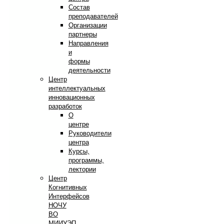
Состав
преподавателей
Организации
партнеры
Направления
и
формы
деятельности
Центр
интеллектуальных
инновационных
разработок
О
центре
Руководители
центра
Курсы,
программы,
лектории
Центр
Когнитивных
Интерфейсов
НОЧУ
ВО
МИИУЭП