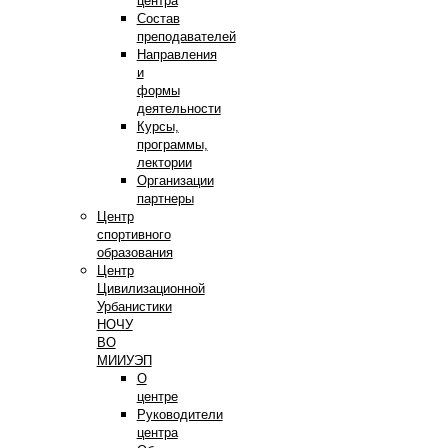
центра
Состав
преподавателей
Направления
и
формы
деятельности
Курсы,
программы,
лектории
Организации
партнеры
Центр
спортивного
образования
Центр
Цивилизационной
Урбанистики
НОЧУ
ВО
МИИУЭП
О
центре
Руководители
центра