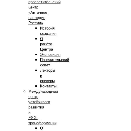
просветительский
центр
«Античное
наследие
России»
История
создания
О
работе
Центра
Экспозиция
Попечительский
совет
Лекторы
и
спикеры
Контакты
Международный
центр
устойчивого
развития
и
ESG-
трансформации
О