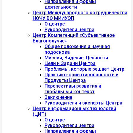
Направления и формы
деятельности
Центр Международного сотрудничества
НОЧУ ВО МИИУЭП
О центре
Руководители центра
Центр Компетенций «Субъективное
Благополучие»
Общие положения и научная
подоснова
Миссия, Видение, Ценности
Цели и Задачи Центра
Проблемы, которые решает Центр
Практико-ориентированность и
Продукты Центра
Перспективы развития и
глобальный контекст
Заключение
Руководители и эксперты Центра
Центр информационных технологий
(ЦИТ)
О центре
Руководители центра
Направления и формы