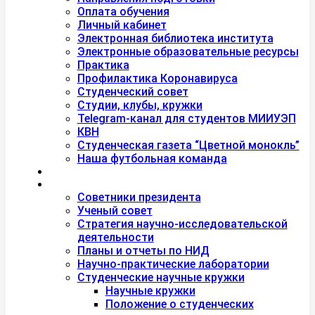
Оплата обучения
Личный кабинет
Электронная библиотека института
Электронные образовательные ресурсы
Практика
Профилактика Коронавируса
Студенческий совет
Студии, клубы, кружки
Telegram-канал для студентов МИИУЭП
КВН
Студенческая газета “Цветной монокль”
Наша футбольная команда
Дополнительное образование
Наука
Советники президента
Ученый совет
Стратегия научно-исследовательской
деятельности
Планы и отчеты по НИД
Научно-практические лаборатории
Студенческие научные кружки
Научные кружки
Положение о студенческих