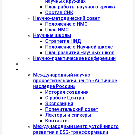
научных кружках
План работы научного кружка
Состав СНК
Научно-методический совет
Положение о НМС
План НМС
Научные школы
Стратегия НИД
Положение о Научной школе
План развития Научных школ
Научно-практические конференции
Международная академия туризма
Центры и лаборатории
Международный научно-
просветительский центр «Античное
наследие России»
История создания
О работе Центра
Экспозиция
Попечительский совет
Лекторы и спикеры
Контакты
Международный центр устойчивого
развития и ESG-трансформации