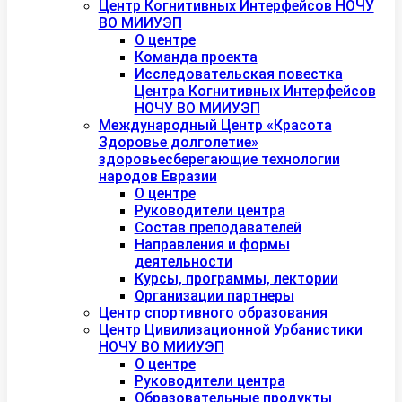
Центр Когнитивных Интерфейсов НОЧУ
ВО МИИУЭП
О центре
Команда проекта
Исследовательская повестка
Центра Когнитивных Интерфейсов
НОЧУ ВО МИИУЭП
Международный Центр «Красота
Здоровье долголетие»
здоровьесберегающие технологии
народов Евразии
О центре
Руководители центра
Состав преподавателей
Направления и формы
деятельности
Курсы, программы, лектории
Организации партнеры
Центр спортивного образования
Центр Цивилизационной Урбанистики
НОЧУ ВО МИИУЭП
О центре
Руководители центра
Образовательные продукты