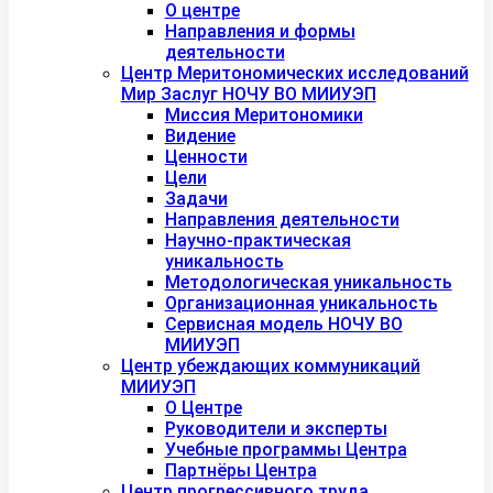
О центре
Направления и формы
деятельности
Центр Меритономических исследований
Мир Заслуг НОЧУ ВО МИИУЭП
Миссия Меритономики
Видение
Ценности
Цели
Задачи
Направления деятельности
Научно-практическая
уникальность
Методологическая уникальность
Организационная уникальность
Сервисная модель НОЧУ ВО
МИИУЭП
Центр убеждающих коммуникаций
МИИУЭП
О Центре
Руководители и эксперты
Учебные программы Центра
Партнёры Центра
Центр прогрессивного труда