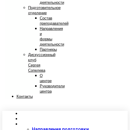
деятельности
Подготовительное
отделение
Состав
преподавателей
Направления
и
формы
деятельности
Партнеры
Дискуссионный
клуб
Сергея
Сопелева
О
центре
Руководители
центра
Контакты
Сведения об образовательной организации
Абитуриентам
Студентам
Направления подготовки