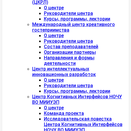
(ЦКРЛ)
О центре
Руководители центра
Курсы, программы, лектории
Международный центр креативного
гостеприимства
О центре
Руководители центра
Состав преподавателей
Организации партнеры
Направления и формы
деятельности
Центр интеллектуальных
инновационных разработок
О центре
Руководители центра
Курсы, программы, лектории
Центр Когнитивных Интерфейсов НОЧУ
ВО МИИУЭП
О центре
Команда проекта
Исследовательская повестка
Центра Когнитивных Интерфейсов
НОЧУ ВО МИИУЭП