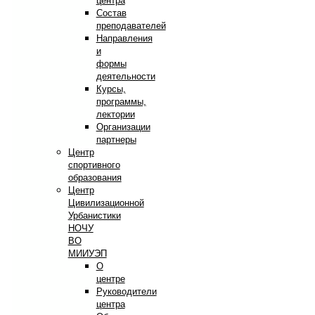
центра
Состав
преподавателей
Направления
и
формы
деятельности
Курсы,
программы,
лектории
Организации
партнеры
Центр
спортивного
образования
Центр
Цивилизационной
Урбанистики
НОЧУ
ВО
МИИУЭП
О
центре
Руководители
центра