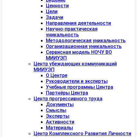
Ценности
Цели
Задачи
Направления деятельности
Научно-практическая
уникальность
Методологическая уникальность
Организационная уникальность
Сервисная модель НОЧУ ВО
МИИУЭП
Центр убеждающих коммуникаций
МИИУЭП
О Центре
Руководители и эксперты
Учебные программы Центра
Партнёры Центра
Центр прогрессивного труда
Документы
Смыслы
Эксперты
Активности
Материалы
Центр Комплексного Развития Личности