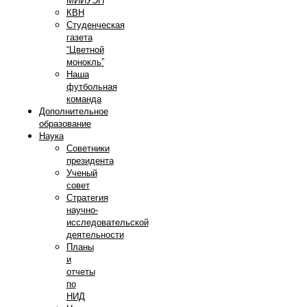
МИИУЭП
КВН
Студенческая
газета
“Цветной
монокль”
Наша
футбольная
команда
Дополнительное
образование
Наука
Советники
президента
Ученый
совет
Стратегия
научно-
исследовательской
деятельности
Планы
и
отчеты
по
НИД