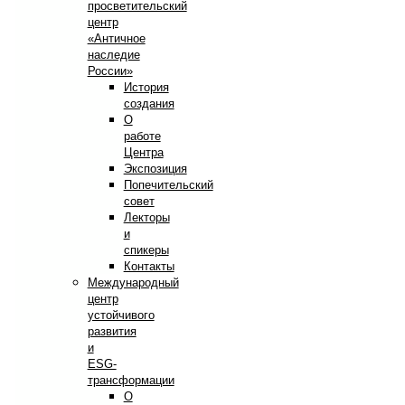
просветительский
центр
«Античное
наследие
России»
История
создания
О
работе
Центра
Экспозиция
Попечительский
совет
Лекторы
и
спикеры
Контакты
Международный
центр
устойчивого
развития
и
ESG-
трансформации
О