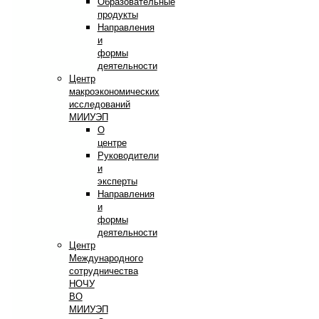
Образовательные
продукты
Направления
и
формы
деятельности
Центр
макроэкономических
исследований
МИИУЭП
О
центре
Руководители
и
эксперты
Направления
и
формы
деятельности
Центр
Международного
сотрудничества
НОЧУ
ВО
МИИУЭП