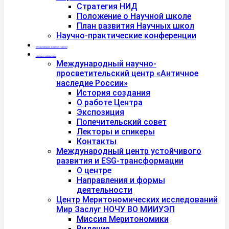
Стратегия НИД
Положение о Научной школе
План развития Научных школ
Научно-практические конференции
Международная академия туризма
Центры и лаборатории
Международный научно-
просветительский центр «Античное
наследие России»
История создания
О работе Центра
Экспозиция
Попечительский совет
Лекторы и спикеры
Контакты
Международный центр устойчивого
развития и ESG-трансформации
О центре
Направления и формы
деятельности
Центр Меритономических исследований
Мир Заслуг НОЧУ ВО МИИУЭП
Миссия Меритономики
Видение