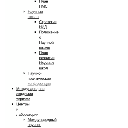
План
НМС
Научные
школы
Стратегия
НИД
Положение
о
Научной
школе
План
развития
Научных
школ
Научно-
практические
конференции
Международная
академия
туризма
Центры
и
лаборатории
Международный
научно-