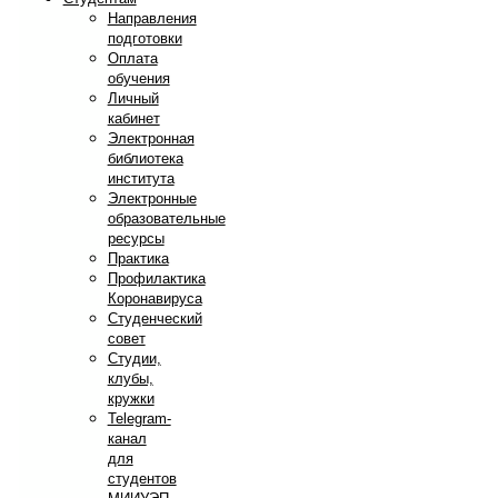
Направления
подготовки
Оплата
обучения
Личный
кабинет
Электронная
библиотека
института
Электронные
образовательные
ресурсы
Практика
Профилактика
Коронавируса
Студенческий
совет
Студии,
клубы,
кружки
Telegram-
канал
для
студентов