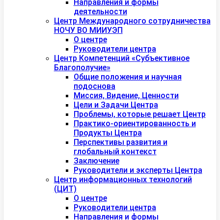
Направления и формы
деятельности
Центр Международного сотрудничества
НОЧУ ВО МИИУЭП
О центре
Руководители центра
Центр Компетенций «Субъективное
Благополучие»
Общие положения и научная
подоснова
Миссия, Видение, Ценности
Цели и Задачи Центра
Проблемы, которые решает Центр
Практико-ориентированность и
Продукты Центра
Перспективы развития и
глобальный контекст
Заключение
Руководители и эксперты Центра
Центр информационных технологий
(ЦИТ)
О центре
Руководители центра
Направления и формы