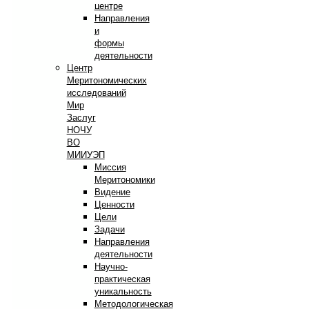
центре
Направления
и
формы
деятельности
Центр
Меритономических
исследований
Мир
Заслуг
НОЧУ
ВО
МИИУЭП
Миссия
Меритономики
Видение
Ценности
Цели
Задачи
Направления
деятельности
Научно-
практическая
уникальность
Методологическая