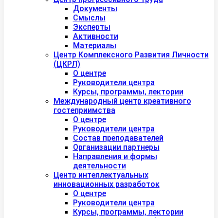
Документы
Смыслы
Эксперты
Активности
Материалы
Центр Комплексного Развития Личности
(ЦКРЛ)
О центре
Руководители центра
Курсы, программы, лектории
Международный центр креативного
гостеприимства
О центре
Руководители центра
Состав преподавателей
Организации партнеры
Направления и формы
деятельности
Центр интеллектуальных
инновационных разработок
О центре
Руководители центра
Курсы, программы, лектории