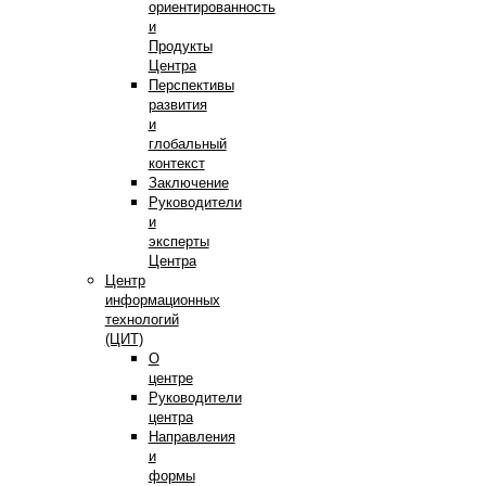
ориентированность
и
Продукты
Центра
Перспективы
развития
и
глобальный
контекст
Заключение
Руководители
и
эксперты
Центра
Центр
информационных
технологий
(ЦИТ)
О
центре
Руководители
центра
Направления
и
формы