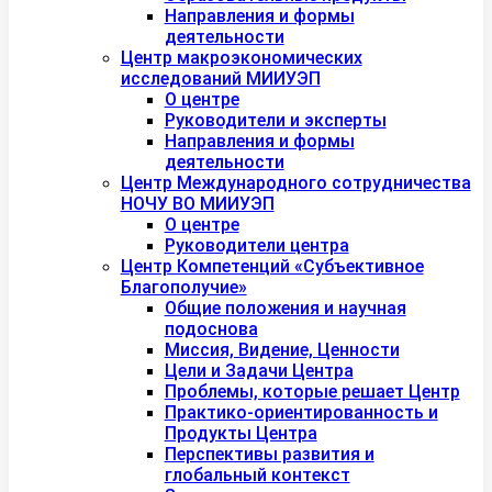
Направления и формы
деятельности
Центр макроэкономических
исследований МИИУЭП
О центре
Руководители и эксперты
Направления и формы
деятельности
Центр Международного сотрудничества
НОЧУ ВО МИИУЭП
О центре
Руководители центра
Центр Компетенций «Субъективное
Благополучие»
Общие положения и научная
подоснова
Миссия, Видение, Ценности
Цели и Задачи Центра
Проблемы, которые решает Центр
Практико-ориентированность и
Продукты Центра
Перспективы развития и
глобальный контекст