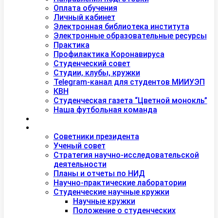
Оплата обучения
Личный кабинет
Электронная библиотека института
Электронные образовательные ресурсы
Практика
Профилактика Коронавируса
Студенческий совет
Студии, клубы, кружки
Telegram-канал для студентов МИИУЭП
КВН
Студенческая газета “Цветной монокль”
Наша футбольная команда
Дополнительное образование
Наука
Советники президента
Ученый совет
Стратегия научно-исследовательской
деятельности
Планы и отчеты по НИД
Научно-практические лаборатории
Студенческие научные кружки
Научные кружки
Положение о студенческих