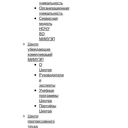
уникальность
Организационная
уникальность
Сервисная
модель
НОЧУ
ВО
МИИУЭП
Центр
убеждающих
коммуникаций
МИИУЭП
О
Центре
Руководители
и
эксперты
Учебные
программы
Центра
Партнёры
Центра
Центр
прогрессивного
труда