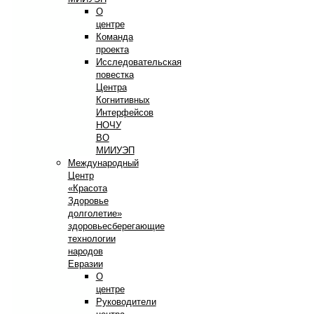
О
центре
Команда
проекта
Исследовательская
повестка
Центра
Когнитивных
Интерфейсов
НОЧУ
ВО
МИИУЭП
Международный
Центр
«Красота
Здоровье
долголетие»
здоровьесберегающие
технологии
народов
Евразии
О
центре
Руководители