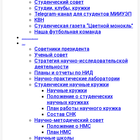
Студенческий совет
Студии, клубы, кружки
Telegram-канал для студентов МИИУЭП
КВН
Студенческая газета “Цветной монокль”
Наша футбольная команда
Дополнительное образование
Наука
Советники президента
Ученый совет
Стратегия научно-исследовательской
деятельности
Планы и отчеты по НИД
Научно-практические лаборатории
Студенческие научные кружки
Научные кружки
Положение о студенческих
научных кружках
План работы научного кружка
Состав СНК
Научно-методический совет
Положение о НМС
План НМС
Научные школы