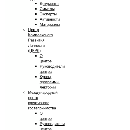
Документы
Смыслы
Эксперты
Активности
Материалы
Центр
Комплексного
Развития
Личности
(ЦКРЛ)
О
центре
Руководители
центра
Курсы,
программы,
лектории
Международный
центр
креативного
гостеприимства
О
центре
Руководители
центра