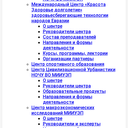
Международный Центр «Красота
Здоровье долголетие»
здоровьесберегающие технологии
народов Евразии
О центре
Руководители центра
Состав преподавателей
Направления и формы
деятельности
Курсы, программы, лектории
Организации партнеры
Центр спортивного образования
Центр Цивилизационной Урбанистики
НОЧУ ВО МИИУЭП
О центре
Руководители центра
Образовательные продукты
Направления и формы
деятельности
Центр макроэкономических
исследований МИИУЭП
О центре
Руководители и эксперты