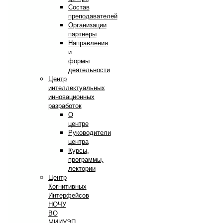
Состав
преподавателей
Организации
партнеры
Направления
и
формы
деятельности
Центр
интеллектуальных
инновационных
разработок
О
центре
Руководители
центра
Курсы,
программы,
лектории
Центр
Когнитивных
Интерфейсов
НОЧУ
ВО
МИИУЭП