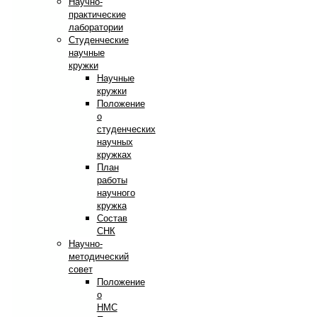
Научно-
практические
лаборатории
Студенческие
научные
кружки
Научные
кружки
Положение
о
студенческих
научных
кружках
План
работы
научного
кружка
Состав
СНК
Научно-
методический
совет
Положение
о
НМС