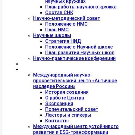
научных кружках
План работы научного кружка
Состав СНК
Научно-методический совет
Положение о НМС
План НМС
Научные школы
Стратегия НИД
Положение о Научной школе
План развития Научных школ
Научно-практические конференции
Международная академия туризма
Центры и лаборатории
Международный научно-
просветительский центр «Античное
наследие России»
История создания
О работе Центра
Экспозиция
Попечительский совет
Лекторы и спикеры
Контакты
Международный центр устойчивого
развития и ESG-трансформации