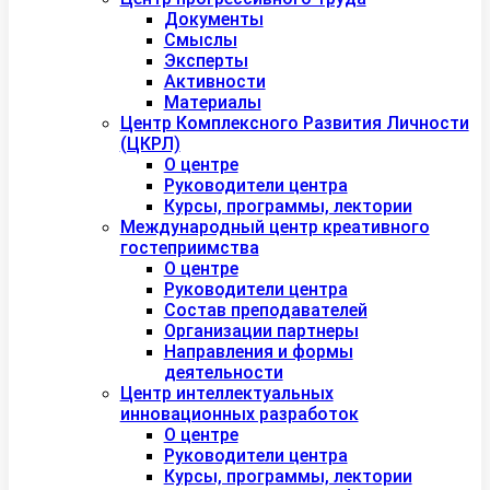
Документы
Смыслы
Эксперты
Активности
Материалы
Центр Комплексного Развития Личности
(ЦКРЛ)
О центре
Руководители центра
Курсы, программы, лектории
Международный центр креативного
гостеприимства
О центре
Руководители центра
Состав преподавателей
Организации партнеры
Направления и формы
деятельности
Центр интеллектуальных
инновационных разработок
О центре
Руководители центра
Курсы, программы, лектории