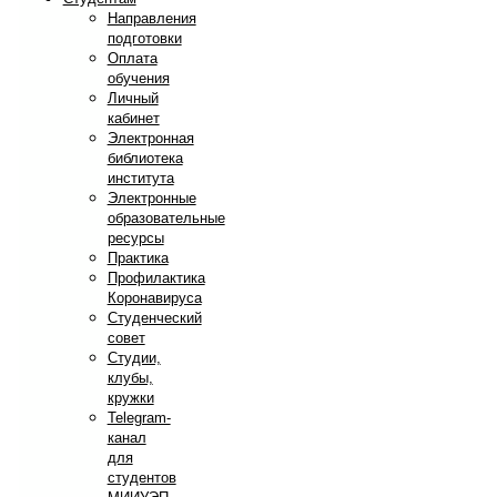
Направления
подготовки
Оплата
обучения
Личный
кабинет
Электронная
библиотека
института
Электронные
образовательные
ресурсы
Практика
Профилактика
Коронавируса
Студенческий
совет
Студии,
клубы,
кружки
Telegram-
канал
для
студентов