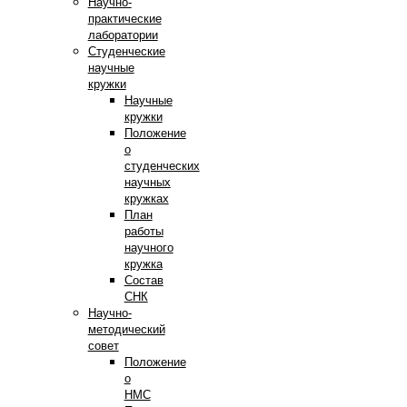
Научно-
практические
лаборатории
Студенческие
научные
кружки
Научные
кружки
Положение
о
студенческих
научных
кружках
План
работы
научного
кружка
Состав
СНК
Научно-
методический
совет
Положение
о
НМС