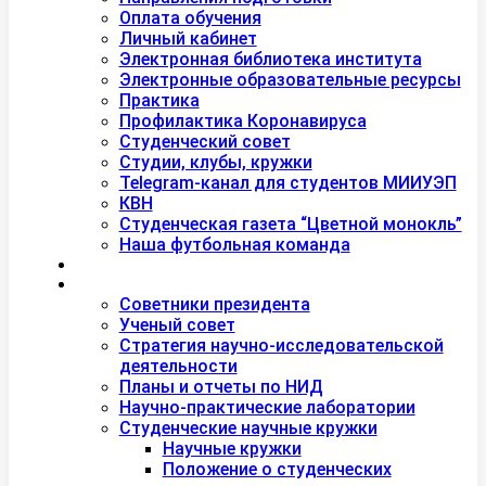
Оплата обучения
Личный кабинет
Электронная библиотека института
Электронные образовательные ресурсы
Практика
Профилактика Коронавируса
Студенческий совет
Студии, клубы, кружки
Telegram-канал для студентов МИИУЭП
КВН
Студенческая газета “Цветной монокль”
Наша футбольная команда
Дополнительное образование
Наука
Советники президента
Ученый совет
Стратегия научно-исследовательской
деятельности
Планы и отчеты по НИД
Научно-практические лаборатории
Студенческие научные кружки
Научные кружки
Положение о студенческих