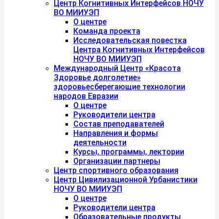
Центр Когнитивных Интерфейсов НОЧУ
ВО МИИУЭП
О центре
Команда проекта
Исследовательская повестка
Центра Когнитивных Интерфейсов
НОЧУ ВО МИИУЭП
Международный Центр «Красота
Здоровье долголетие»
здоровьесберегающие технологии
народов Евразии
О центре
Руководители центра
Состав преподавателей
Направления и формы
деятельности
Курсы, программы, лектории
Организации партнеры
Центр спортивного образования
Центр Цивилизационной Урбанистики
НОЧУ ВО МИИУЭП
О центре
Руководители центра
Образовательные продукты