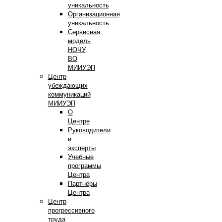
уникальность
Организационная
уникальность
Сервисная
модель
НОЧУ
ВО
МИИУЭП
Центр
убеждающих
коммуникаций
МИИУЭП
О
Центре
Руководители
и
эксперты
Учебные
программы
Центра
Партнёры
Центра
Центр
прогрессивного
труда