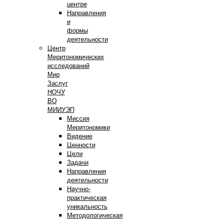
центре
Направления
и
формы
деятельности
Центр
Меритономических
исследований
Мир
Заслуг
НОЧУ
ВО
МИИУЭП
Миссия
Меритономики
Видение
Ценности
Цели
Задачи
Направления
деятельности
Научно-
практическая
уникальность
Методологическая