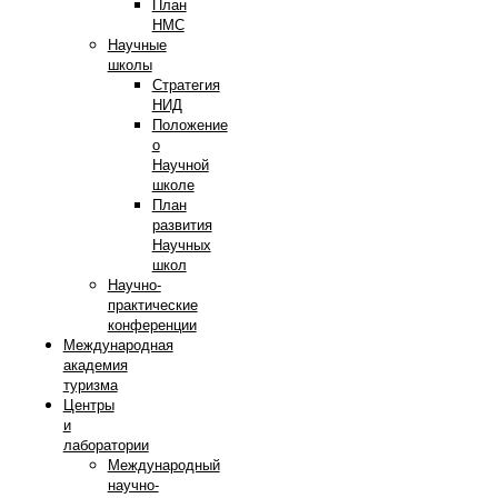
План
НМС
Научные
школы
Стратегия
НИД
Положение
о
Научной
школе
План
развития
Научных
школ
Научно-
практические
конференции
Международная
академия
туризма
Центры
и
лаборатории
Международный
научно-