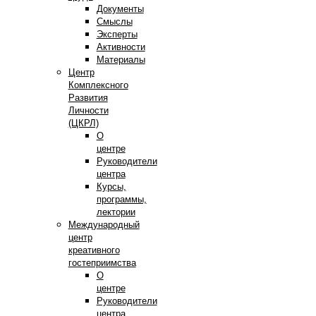
Документы
Смыслы
Эксперты
Активности
Материалы
Центр
Комплексного
Развития
Личности
(ЦКРЛ)
О
центре
Руководители
центра
Курсы,
программы,
лектории
Международный
центр
креативного
гостеприимства
О
центре
Руководители
центра