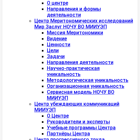
О центре
Направления и формы
деятельности
Центр Меритономических исследований
Мир Заслуг НОЧУ ВО МИИУЭП
Миссия Меритономики
Видение
Ценности
Цели
Задачи
Направления деятельности
Научно-практическая
уникальность
Методологическая уникальность
Организационная уникальность
Сервисная модель НОЧУ ВО
МИИУЭП
Центр убеждающих коммуникаций
МИИУЭП
О Центре
Руководители и эксперты
Учебные программы Центра
Партнёры Центра
Центр прогрессивного труда