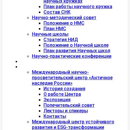
научных кружках
План работы научного кружка
Состав СНК
Научно-методический совет
Положение о НМС
План НМС
Научные школы
Стратегия НИД
Положение о Научной школе
План развития Научных школ
Научно-практические конференции
Международная академия туризма
Центры и лаборатории
Международный научно-
просветительский центр «Античное
наследие России»
История создания
О работе Центра
Экспозиция
Попечительский совет
Лекторы и спикеры
Контакты
Международный центр устойчивого
развития и ESG-трансформации