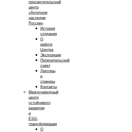
просветительский
центр
«Античное
наследие
России»
История
создания
О
работе
Центра
Экспозиция
Попечительский
совет
Лекторы
и
спикеры
Контакты
Международный
центр
устойчивого
развития
и
ESG-
трансформации
О