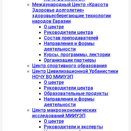
Международный Центр «Красота
Здоровье долголетие»
здоровьесберегающие технологии
народов Евразии
О центре
Руководители центра
Состав преподавателей
Направления и формы
деятельности
Курсы, программы, лектории
Организации партнеры
Центр спортивного образования
Центр Цивилизационной Урбанистики
НОЧУ ВО МИИУЭП
О центре
Руководители центра
Образовательные продукты
Направления и формы
деятельности
Центр макроэкономических
исследований МИИУЭП
О центре
Руководители и эксперты