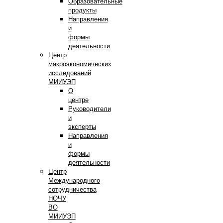
Образовательные
продукты
Направления
и
формы
деятельности
Центр
макроэкономических
исследований
МИИУЭП
О
центре
Руководители
и
эксперты
Направления
и
формы
деятельности
Центр
Международного
сотрудничества
НОЧУ
ВО
МИИУЭП