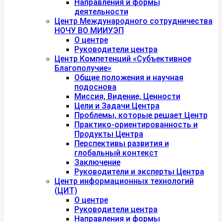
Направления и формы
деятельности
Центр Международного сотрудничества
НОЧУ ВО МИИУЭП
О центре
Руководители центра
Центр Компетенций «Субъективное
Благополучие»
Общие положения и научная
подоснова
Миссия, Видение, Ценности
Цели и Задачи Центра
Проблемы, которые решает Центр
Практико-ориентированность и
Продукты Центра
Перспективы развития и
глобальный контекст
Заключение
Руководители и эксперты Центра
Центр информационных технологий
(ЦИТ)
О центре
Руководители центра
Направления и формы