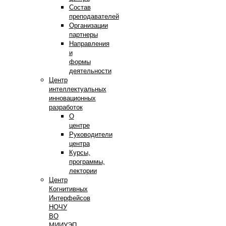
Состав
преподавателей
Организации
партнеры
Направления
и
формы
деятельности
Центр
интеллектуальных
инновационных
разработок
О
центре
Руководители
центра
Курсы,
программы,
лектории
Центр
Когнитивных
Интерфейсов
НОЧУ
ВО
МИИУЭП