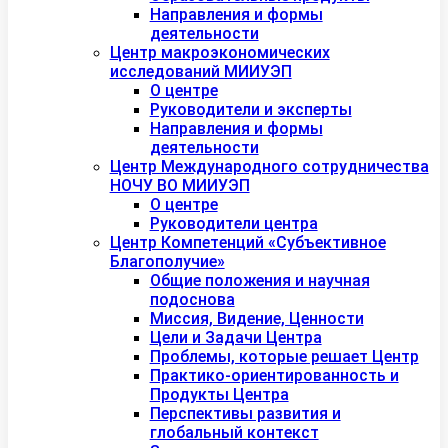
Направления и формы
деятельности
Центр макроэкономических
исследований МИИУЭП
О центре
Руководители и эксперты
Направления и формы
деятельности
Центр Международного сотрудничества
НОЧУ ВО МИИУЭП
О центре
Руководители центра
Центр Компетенций «Субъективное
Благополучие»
Общие положения и научная
подоснова
Миссия, Видение, Ценности
Цели и Задачи Центра
Проблемы, которые решает Центр
Практико-ориентированность и
Продукты Центра
Перспективы развития и
глобальный контекст