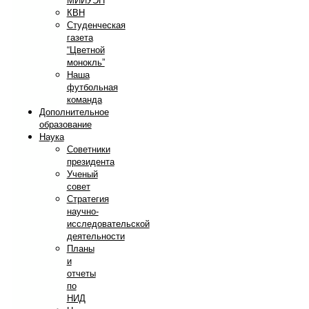
МИИУЭП
КВН
Студенческая
газета
“Цветной
монокль”
Наша
футбольная
команда
Дополнительное
образование
Наука
Советники
президента
Ученый
совет
Стратегия
научно-
исследовательской
деятельности
Планы
и
отчеты
по
НИД