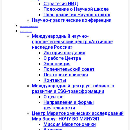
Стратегия НИД
Положение о Научной школе
План развития Научных школ
Научно-практические конференции
Международная академия туризма
Центры и лаборатории
Международный научно-
просветительский центр «Античное
наследие России»
История создания
О работе Центра
Экспозиция
Попечительский совет
Лекторы и спикеры
Контакты
Международный центр устойчивого
развития и ESG-трансформации
О центре
Направления и формы
деятельности
Центр Меритономических исследований
Мир Заслуг НОЧУ ВО МИИУЭП
Миссия Меритономики
Видение