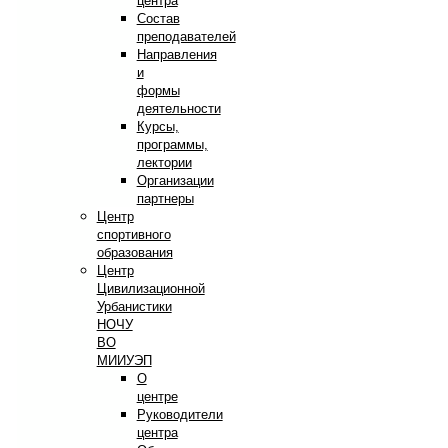
центра
Состав
преподавателей
Направления
и
формы
деятельности
Курсы,
программы,
лектории
Организации
партнеры
Центр
спортивного
образования
Центр
Цивилизационной
Урбанистики
НОЧУ
ВО
МИИУЭП
О
центре
Руководители
центра