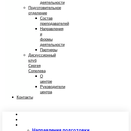
деятельности
Подготовительное
отделение
Состав
преподавателей
Направления
и
формы
деятельности
Партнеры
Дискуссионный
клуб
Сергея
Сопелева
О
центре
Руководители
центра
Контакты
Сведения об образовательной организации
Абитуриентам
Студентам
Направления подготовки