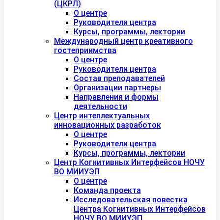
(ЦКРЛ)
О центре
Руководители центра
Курсы, программы, лектории
Международный центр креативного
гостеприимства
О центре
Руководители центра
Состав преподавателей
Организации партнеры
Направления и формы
деятельности
Центр интеллектуальных
инновационных разработок
О центре
Руководители центра
Курсы, программы, лектории
Центр Когнитивных Интерфейсов НОЧУ
ВО МИИУЭП
О центре
Команда проекта
Исследовательская повестка
Центра Когнитивных Интерфейсов
НОЧУ ВО МИИУЭП