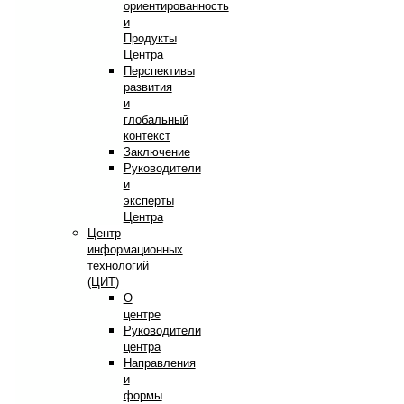
ориентированность
и
Продукты
Центра
Перспективы
развития
и
глобальный
контекст
Заключение
Руководители
и
эксперты
Центра
Центр
информационных
технологий
(ЦИТ)
О
центре
Руководители
центра
Направления
и
формы