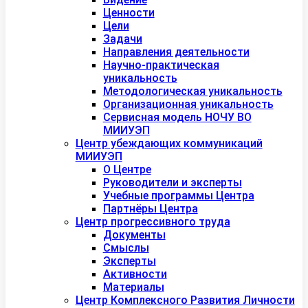
Ценности
Цели
Задачи
Направления деятельности
Научно-практическая
уникальность
Методологическая уникальность
Организационная уникальность
Сервисная модель НОЧУ ВО
МИИУЭП
Центр убеждающих коммуникаций
МИИУЭП
О Центре
Руководители и эксперты
Учебные программы Центра
Партнёры Центра
Центр прогрессивного труда
Документы
Смыслы
Эксперты
Активности
Материалы
Центр Комплексного Развития Личности