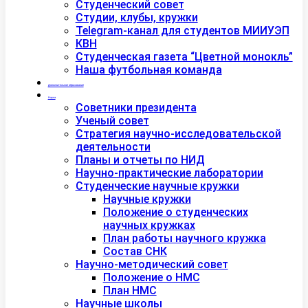
Студенческий совет
Студии, клубы, кружки
Telegram-канал для студентов МИИУЭП
КВН
Студенческая газета “Цветной монокль”
Наша футбольная команда
Дополнительное образование
Наука
Советники президента
Ученый совет
Стратегия научно-исследовательской
деятельности
Планы и отчеты по НИД
Научно-практические лаборатории
Студенческие научные кружки
Научные кружки
Положение о студенческих
научных кружках
План работы научного кружка
Состав СНК
Научно-методический совет
Положение о НМС
План НМС
Научные школы