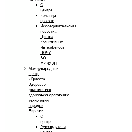
О
центре
Команда
проекта
Исследовательская
повестка
Центра
Когнитивных
Интерфейсов
НОЧУ
ВО
МИИУЭП
Международный
Центр
«Красота
Здоровье
долголетие»
здоровьесберегающие
технологии
народов
Евразии
О
центре
Руководители