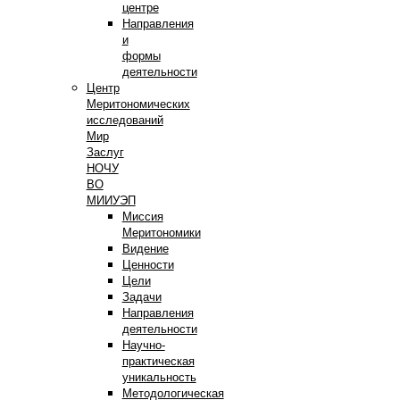
центре
Направления
и
формы
деятельности
Центр
Меритономических
исследований
Мир
Заслуг
НОЧУ
ВО
МИИУЭП
Миссия
Меритономики
Видение
Ценности
Цели
Задачи
Направления
деятельности
Научно-
практическая
уникальность
Методологическая