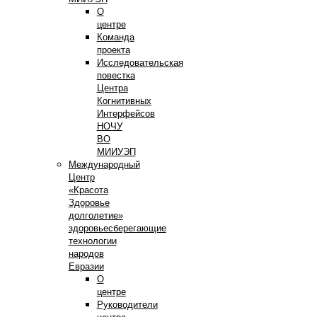
О
центре
Команда
проекта
Исследовательская
повестка
Центра
Когнитивных
Интерфейсов
НОЧУ
ВО
МИИУЭП
Международный
Центр
«Красота
Здоровье
долголетие»
здоровьесберегающие
технологии
народов
Евразии
О
центре
Руководители