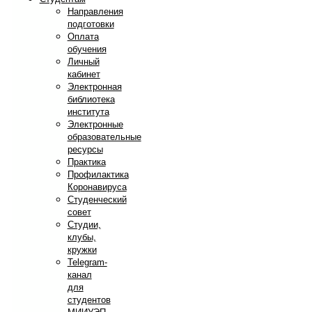
Направления
подготовки
Оплата
обучения
Личный
кабинет
Электронная
библиотека
института
Электронные
образовательные
ресурсы
Практика
Профилактика
Коронавируса
Студенческий
совет
Студии,
клубы,
кружки
Telegram-
канал
для
студентов