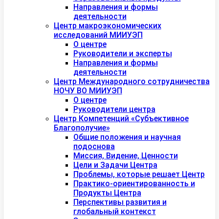
Направления и формы
деятельности
Центр макроэкономических
исследований МИИУЭП
О центре
Руководители и эксперты
Направления и формы
деятельности
Центр Международного сотрудничества
НОЧУ ВО МИИУЭП
О центре
Руководители центра
Центр Компетенций «Субъективное
Благополучие»
Общие положения и научная
подоснова
Миссия, Видение, Ценности
Цели и Задачи Центра
Проблемы, которые решает Центр
Практико-ориентированность и
Продукты Центра
Перспективы развития и
глобальный контекст