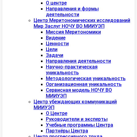
О центре
Направления и формы
деятельности
Центр Меритономических исследований
Мир Заслуг НОЧУ ВО МИИУЭП
Миссия Меритономики
Видение
Ценности
Цели
Задачи
Направления деятельности
Научно-практическая
уникальность
Методологическая уникальность
Организационная уникальность
Сервисная модель НОЧУ ВО
МИИУЭП
Центр убеждающих коммуникаций
МИИУЭП
О Центре
Руководители и эксперты
Учебные программы Центра
Партнёры Центра
Центр прогрессивного труда