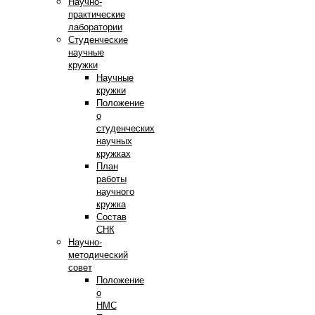
Научно-
практические
лаборатории
Студенческие
научные
кружки
Научные
кружки
Положение
о
студенческих
научных
кружках
План
работы
научного
кружка
Состав
СНК
Научно-
методический
совет
Положение
о
НМС