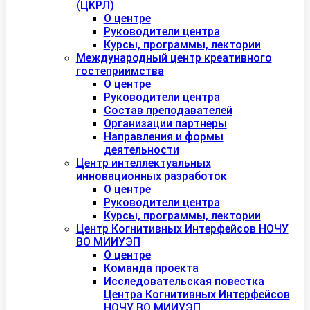
(ЦКРЛ)
О центре
Руководители центра
Курсы, программы, лектории
Международный центр креативного
гостеприимства
О центре
Руководители центра
Состав преподавателей
Организации партнеры
Направления и формы
деятельности
Центр интеллектуальных
инновационных разработок
О центре
Руководители центра
Курсы, программы, лектории
Центр Когнитивных Интерфейсов НОЧУ
ВО МИИУЭП
О центре
Команда проекта
Исследовательская повестка
Центра Когнитивных Интерфейсов
НОЧУ ВО МИИУЭП