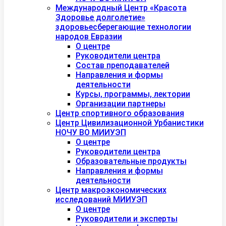
Международный Центр «Красота
Здоровье долголетие»
здоровьесберегающие технологии
народов Евразии
О центре
Руководители центра
Состав преподавателей
Направления и формы
деятельности
Курсы, программы, лектории
Организации партнеры
Центр спортивного образования
Центр Цивилизационной Урбанистики
НОЧУ ВО МИИУЭП
О центре
Руководители центра
Образовательные продукты
Направления и формы
деятельности
Центр макроэкономических
исследований МИИУЭП
О центре
Руководители и эксперты