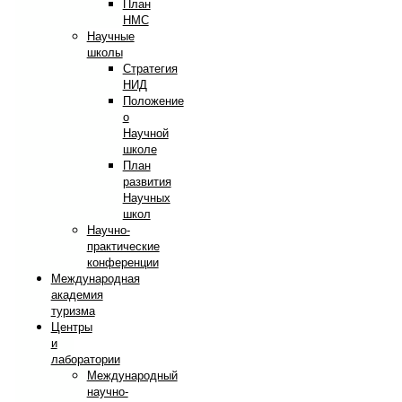
План
НМС
Научные
школы
Стратегия
НИД
Положение
о
Научной
школе
План
развития
Научных
школ
Научно-
практические
конференции
Международная
академия
туризма
Центры
и
лаборатории
Международный
научно-