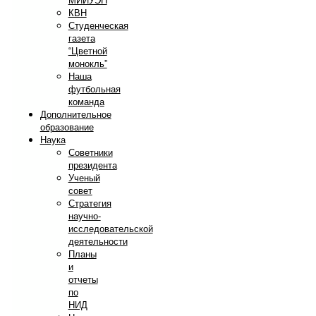
МИИУЭП
КВН
Студенческая
газета
“Цветной
монокль”
Наша
футбольная
команда
Дополнительное
образование
Наука
Советники
президента
Ученый
совет
Стратегия
научно-
исследовательской
деятельности
Планы
и
отчеты
по
НИД