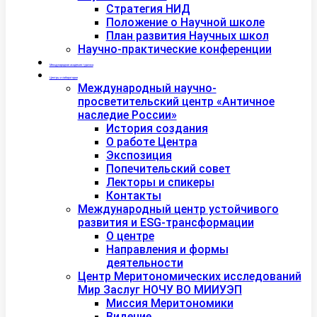
Стратегия НИД
Положение о Научной школе
План развития Научных школ
Научно-практические конференции
Международная академия туризма
Центры и лаборатории
Международный научно-
просветительский центр «Античное
наследие России»
История создания
О работе Центра
Экспозиция
Попечительский совет
Лекторы и спикеры
Контакты
Международный центр устойчивого
развития и ESG-трансформации
О центре
Направления и формы
деятельности
Центр Меритономических исследований
Мир Заслуг НОЧУ ВО МИИУЭП
Миссия Меритономики
Видение