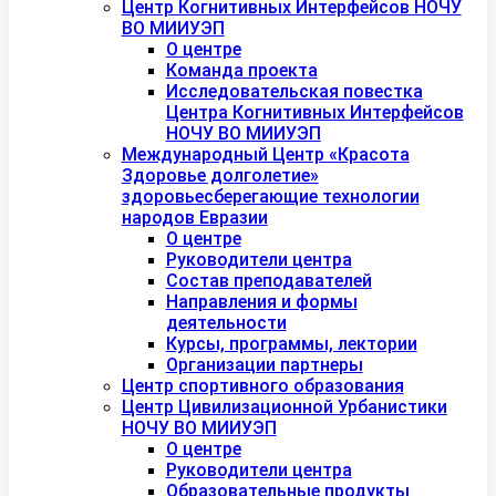
Центр Когнитивных Интерфейсов НОЧУ
ВО МИИУЭП
О центре
Команда проекта
Исследовательская повестка
Центра Когнитивных Интерфейсов
НОЧУ ВО МИИУЭП
Международный Центр «Красота
Здоровье долголетие»
здоровьесберегающие технологии
народов Евразии
О центре
Руководители центра
Состав преподавателей
Направления и формы
деятельности
Курсы, программы, лектории
Организации партнеры
Центр спортивного образования
Центр Цивилизационной Урбанистики
НОЧУ ВО МИИУЭП
О центре
Руководители центра
Образовательные продукты