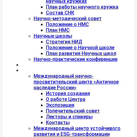
научных кружках
План работы научного кружка
Состав СНК
Научно-методический совет
Положение о НМС
План НМС
Научные школы
Стратегия НИД
Положение о Научной школе
План развития Научных школ
Научно-практические конференции
Международная академия туризма
Центры и лаборатории
Международный научно-
просветительский центр «Античное
наследие России»
История создания
О работе Центра
Экспозиция
Попечительский совет
Лекторы и спикеры
Контакты
Международный центр устойчивого
развития и ESG-трансформации