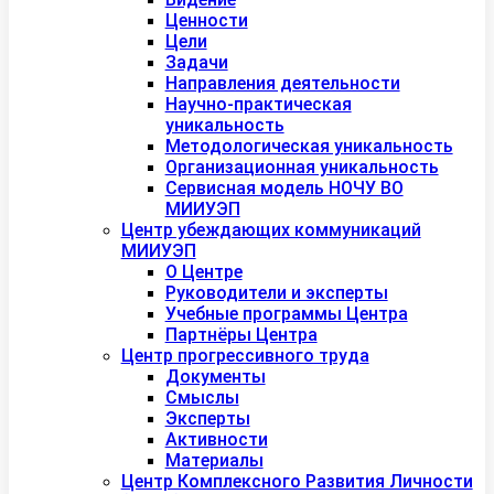
Ценности
Цели
Задачи
Направления деятельности
Научно-практическая
уникальность
Методологическая уникальность
Организационная уникальность
Сервисная модель НОЧУ ВО
МИИУЭП
Центр убеждающих коммуникаций
МИИУЭП
О Центре
Руководители и эксперты
Учебные программы Центра
Партнёры Центра
Центр прогрессивного труда
Документы
Смыслы
Эксперты
Активности
Материалы
Центр Комплексного Развития Личности