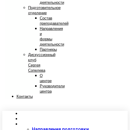
деятельности
Подготовительное
отделение
Состав
преподавателей
Направления
и
формы
деятельности
Партнеры
Дискуссионный
клуб
Сергея
Сопелева
О
центре
Руководители
центра
Контакты
Сведения об образовательной организации
Абитуриентам
Студентам
Направления подготовки