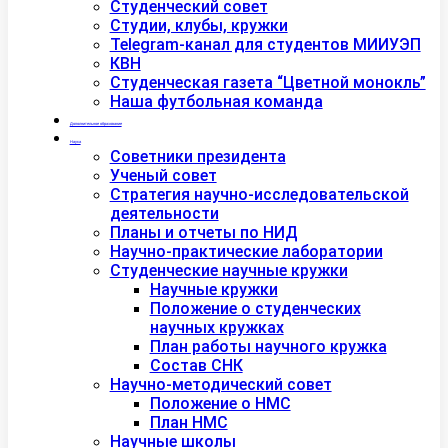
Студенческий совет
Студии, клубы, кружки
Telegram-канал для студентов МИИУЭП
КВН
Студенческая газета “Цветной монокль”
Наша футбольная команда
Дополнительное образование
Наука
Советники президента
Ученый совет
Стратегия научно-исследовательской
деятельности
Планы и отчеты по НИД
Научно-практические лаборатории
Студенческие научные кружки
Научные кружки
Положение о студенческих
научных кружках
План работы научного кружка
Состав СНК
Научно-методический совет
Положение о НМС
План НМС
Научные школы