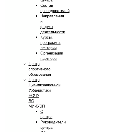
центра
Состав
преподавателей
Направления
и
формы
деятельности
Курсы,
программы,
лектории
Организации
партнеры
Центр
спортивного
образования
Центр
Цивилизационной
Урбанистики
НОЧУ
ВО
МИИУЭП
О
центре
Руководители
центра