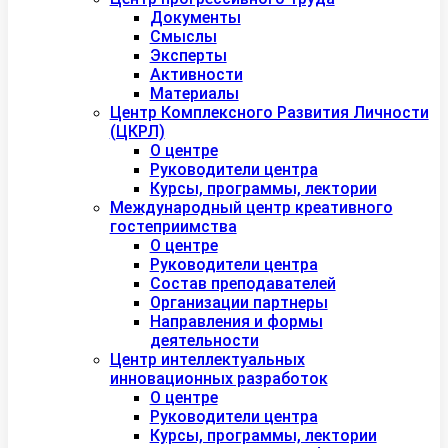
Документы
Смыслы
Эксперты
Активности
Материалы
Центр Комплексного Развития Личности
(ЦКРЛ)
О центре
Руководители центра
Курсы, программы, лектории
Международный центр креативного
гостеприимства
О центре
Руководители центра
Состав преподавателей
Организации партнеры
Направления и формы
деятельности
Центр интеллектуальных
инновационных разработок
О центре
Руководители центра
Курсы, программы, лектории