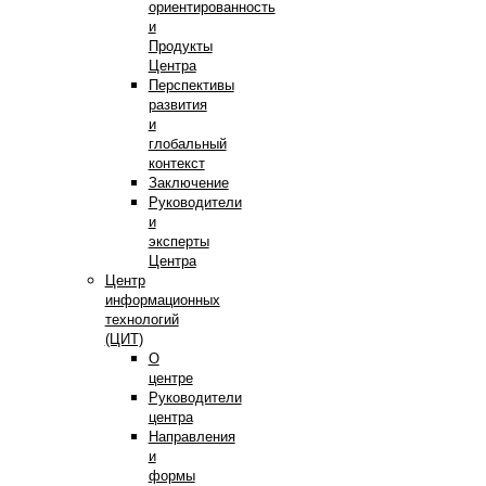
ориентированность
и
Продукты
Центра
Перспективы
развития
и
глобальный
контекст
Заключение
Руководители
и
эксперты
Центра
Центр
информационных
технологий
(ЦИТ)
О
центре
Руководители
центра
Направления
и
формы