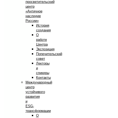
просветительский
центр
«Античное
наследие
России»
История
создания
О
работе
Центра
Экспозиция
Попечительский
совет
Лекторы
и
спикеры
Контакты
Международный
центр
устойчивого
развития
и
ESG-
трансформации
О