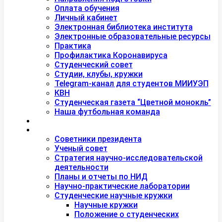
Оплата обучения
Личный кабинет
Электронная библиотека института
Электронные образовательные ресурсы
Практика
Профилактика Коронавируса
Студенческий совет
Студии, клубы, кружки
Telegram-канал для студентов МИИУЭП
КВН
Студенческая газета “Цветной монокль”
Наша футбольная команда
Дополнительное образование
Наука
Советники президента
Ученый совет
Стратегия научно-исследовательской
деятельности
Планы и отчеты по НИД
Научно-практические лаборатории
Студенческие научные кружки
Научные кружки
Положение о студенческих