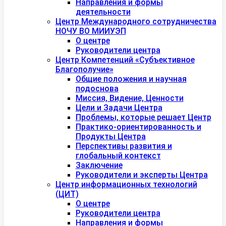
Направления и формы
деятельности
Центр Международного сотрудничества
НОЧУ ВО МИИУЭП
О центре
Руководители центра
Центр Компетенций «Субъективное
Благополучие»
Общие положения и научная
подоснова
Миссия, Видение, Ценности
Цели и Задачи Центра
Проблемы, которые решает Центр
Практико-ориентированность и
Продукты Центра
Перспективы развития и
глобальный контекст
Заключение
Руководители и эксперты Центра
Центр информационных технологий
(ЦИТ)
О центре
Руководители центра
Направления и формы