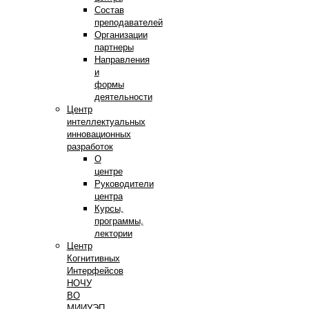
Состав
преподавателей
Организации
партнеры
Направления
и
формы
деятельности
Центр
интеллектуальных
инновационных
разработок
О
центре
Руководители
центра
Курсы,
программы,
лектории
Центр
Когнитивных
Интерфейсов
НОЧУ
ВО
МИИУЭП