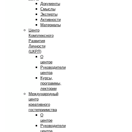
Документы
Смыслы
Эксперты
Активности
Материалы
Центр
Комплексного
Развития
Личности
(ЦКРЛ)
О
центре
Руководители
центра
Курсы,
программы,
лектории
Международный
центр
креативного
гостеприимства
О
центре
Руководители
центра