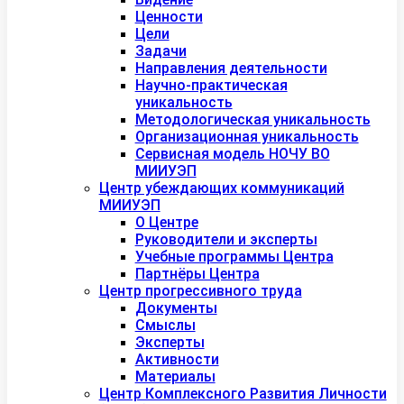
Ценности
Цели
Задачи
Направления деятельности
Научно-практическая
уникальность
Методологическая уникальность
Организационная уникальность
Сервисная модель НОЧУ ВО
МИИУЭП
Центр убеждающих коммуникаций
МИИУЭП
О Центре
Руководители и эксперты
Учебные программы Центра
Партнёры Центра
Центр прогрессивного труда
Документы
Смыслы
Эксперты
Активности
Материалы
Центр Комплексного Развития Личности