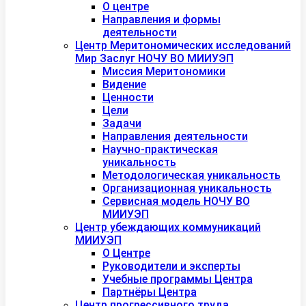
О центре
Направления и формы
деятельности
Центр Меритономических исследований
Мир Заслуг НОЧУ ВО МИИУЭП
Миссия Меритономики
Видение
Ценности
Цели
Задачи
Направления деятельности
Научно-практическая
уникальность
Методологическая уникальность
Организационная уникальность
Сервисная модель НОЧУ ВО
МИИУЭП
Центр убеждающих коммуникаций
МИИУЭП
О Центре
Руководители и эксперты
Учебные программы Центра
Партнёры Центра
Центр прогрессивного труда