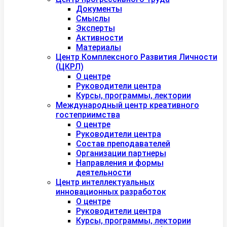
Документы
Смыслы
Эксперты
Активности
Материалы
Центр Комплексного Развития Личности
(ЦКРЛ)
О центре
Руководители центра
Курсы, программы, лектории
Международный центр креативного
гостеприимства
О центре
Руководители центра
Состав преподавателей
Организации партнеры
Направления и формы
деятельности
Центр интеллектуальных
инновационных разработок
О центре
Руководители центра
Курсы, программы, лектории