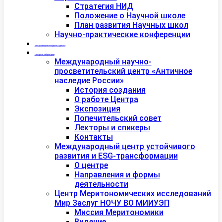
Стратегия НИД
Положение о Научной школе
План развития Научных школ
Научно-практические конференции
Международная академия туризма
Центры и лаборатории
Международный научно-
просветительский центр «Античное
наследие России»
История создания
О работе Центра
Экспозиция
Попечительский совет
Лекторы и спикеры
Контакты
Международный центр устойчивого
развития и ESG-трансформации
О центре
Направления и формы
деятельности
Центр Меритономических исследований
Мир Заслуг НОЧУ ВО МИИУЭП
Миссия Меритономики
Видение