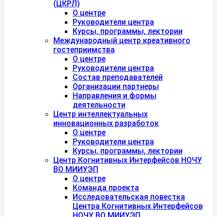
(ЦКРЛ)
О центре
Руководители центра
Курсы, программы, лектории
Международный центр креативного
гостеприимства
О центре
Руководители центра
Состав преподавателей
Организации партнеры
Направления и формы
деятельности
Центр интеллектуальных
инновационных разработок
О центре
Руководители центра
Курсы, программы, лектории
Центр Когнитивных Интерфейсов НОЧУ
ВО МИИУЭП
О центре
Команда проекта
Исследовательская повестка
Центра Когнитивных Интерфейсов
НОЧУ ВО МИИУЭП