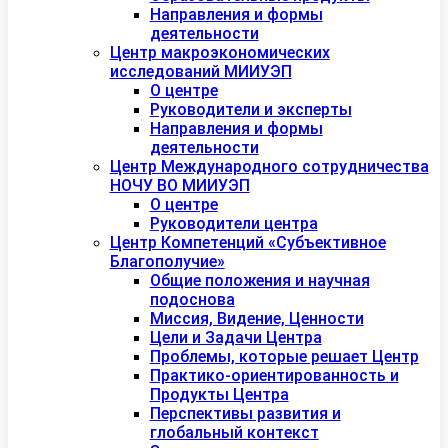
Направления и формы
деятельности
Центр макроэкономических
исследований МИИУЭП
О центре
Руководители и эксперты
Направления и формы
деятельности
Центр Международного сотрудничества
НОЧУ ВО МИИУЭП
О центре
Руководители центра
Центр Компетенций «Субъективное
Благополучие»
Общие положения и научная
подоснова
Миссия, Видение, Ценности
Цели и Задачи Центра
Проблемы, которые решает Центр
Практико-ориентированность и
Продукты Центра
Перспективы развития и
глобальный контекст