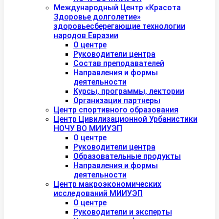
Международный Центр «Красота
Здоровье долголетие»
здоровьесберегающие технологии
народов Евразии
О центре
Руководители центра
Состав преподавателей
Направления и формы
деятельности
Курсы, программы, лектории
Организации партнеры
Центр спортивного образования
Центр Цивилизационной Урбанистики
НОЧУ ВО МИИУЭП
О центре
Руководители центра
Образовательные продукты
Направления и формы
деятельности
Центр макроэкономических
исследований МИИУЭП
О центре
Руководители и эксперты