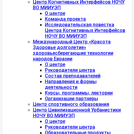
Центр Когнитивных Интерфейсов НОЧУ
ВО МИИУЭП
О центре
Команда проекта
Исследовательская повестка
Центра Когнитивных Интерфейсов
НОЧУ ВО МИИУЭП
Международный Центр «Красота
Здоровье долголетие»
здоровьесберегающие технологии
народов Евразии
О центре
Руководители центра
Состав преподавателей
Направления и формы
деятельности
Курсы, программы, лектории
Организации партнеры
Центр спортивного образования
Центр Цивилизационной Урбанистики
НОЧУ ВО МИИУЭП
О центре
Руководители центра
Образовательные продукты