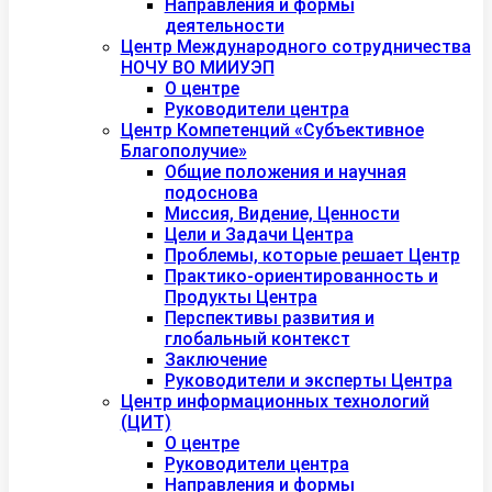
Направления и формы
деятельности
Центр Международного сотрудничества
НОЧУ ВО МИИУЭП
О центре
Руководители центра
Центр Компетенций «Субъективное
Благополучие»
Общие положения и научная
подоснова
Миссия, Видение, Ценности
Цели и Задачи Центра
Проблемы, которые решает Центр
Практико-ориентированность и
Продукты Центра
Перспективы развития и
глобальный контекст
Заключение
Руководители и эксперты Центра
Центр информационных технологий
(ЦИТ)
О центре
Руководители центра
Направления и формы