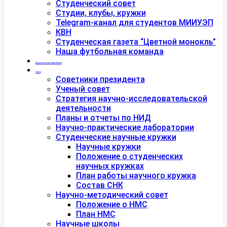
Студенческий совет
Студии, клубы, кружки
Telegram-канал для студентов МИИУЭП
КВН
Студенческая газета “Цветной монокль”
Наша футбольная команда
Дополнительное образование
Наука
Советники президента
Ученый совет
Стратегия научно-исследовательской
деятельности
Планы и отчеты по НИД
Научно-практические лаборатории
Студенческие научные кружки
Научные кружки
Положение о студенческих
научных кружках
План работы научного кружка
Состав СНК
Научно-методический совет
Положение о НМС
План НМС
Научные школы