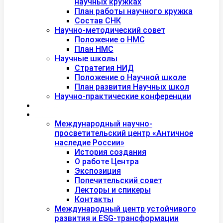
научных кружках
План работы научного кружка
Состав СНК
Научно-методический совет
Положение о НМС
План НМС
Научные школы
Стратегия НИД
Положение о Научной школе
План развития Научных школ
Научно-практические конференции
Международная академия туризма
Центры и лаборатории
Международный научно-
просветительский центр «Античное
наследие России»
История создания
О работе Центра
Экспозиция
Попечительский совет
Лекторы и спикеры
Контакты
Международный центр устойчивого
развития и ESG-трансформации