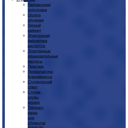
Направления
подготовки
Оплата
обучения
Личный
кабинет
Электронная
библиотека
института
Электронные
образовательные
ресурсы
Практика
Профилактика
Коронавируса
Студенческий
совет
Студии,
клубы,
кружки
Telegram-
канал
для
студентов