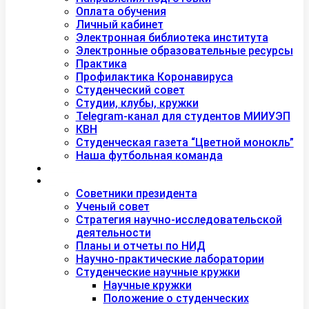
Оплата обучения
Личный кабинет
Электронная библиотека института
Электронные образовательные ресурсы
Практика
Профилактика Коронавируса
Студенческий совет
Студии, клубы, кружки
Telegram-канал для студентов МИИУЭП
КВН
Студенческая газета “Цветной монокль”
Наша футбольная команда
Дополнительное образование
Наука
Советники президента
Ученый совет
Стратегия научно-исследовательской
деятельности
Планы и отчеты по НИД
Научно-практические лаборатории
Студенческие научные кружки
Научные кружки
Положение о студенческих