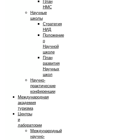
План
НМС
Научные
школы
Стратегия
НИД
Положение
о
Научной
школе
План
развития
Научных
школ
Научно-
практические
конференции
Международная
академия
туризма
Центры
и
лаборатории
Международный
научно-