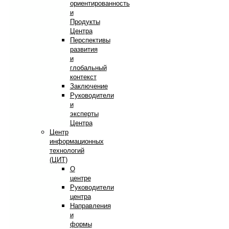
ориентированность
и
Продукты
Центра
Перспективы
развития
и
глобальный
контекст
Заключение
Руководители
и
эксперты
Центра
Центр
информационных
технологий
(ЦИТ)
О
центре
Руководители
центра
Направления
и
формы