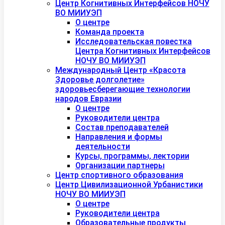
Центр Когнитивных Интерфейсов НОЧУ
ВО МИИУЭП
О центре
Команда проекта
Исследовательская повестка
Центра Когнитивных Интерфейсов
НОЧУ ВО МИИУЭП
Международный Центр «Красота
Здоровье долголетие»
здоровьесберегающие технологии
народов Евразии
О центре
Руководители центра
Состав преподавателей
Направления и формы
деятельности
Курсы, программы, лектории
Организации партнеры
Центр спортивного образования
Центр Цивилизационной Урбанистики
НОЧУ ВО МИИУЭП
О центре
Руководители центра
Образовательные продукты