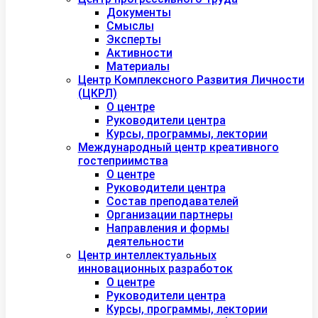
Документы
Смыслы
Эксперты
Активности
Материалы
Центр Комплексного Развития Личности
(ЦКРЛ)
О центре
Руководители центра
Курсы, программы, лектории
Международный центр креативного
гостеприимства
О центре
Руководители центра
Состав преподавателей
Организации партнеры
Направления и формы
деятельности
Центр интеллектуальных
инновационных разработок
О центре
Руководители центра
Курсы, программы, лектории