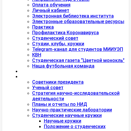
Оплата обучения
Личный кабинет
Электронная библиотека института
Электронные образовательные ресурсы
Практика
Профилактика Коронавируса
Студенческий совет
Студии, клубы, кружки
Telegram-канал для студентов МИИУЭП
КВН
Студенческая газета “Цветной монокль”
Наша футбольная команда
Дополнительное образование
Наука
Советники президента
Ученый совет
Стратегия научно-исследовательской
деятельности
Планы и отчеты по НИД
Научно-практические лаборатории
Студенческие научные кружки
Научные кружки
Положение о студенческих