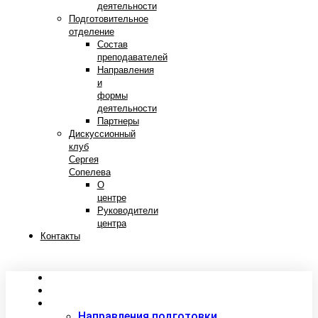
деятельности
Подготовительное
отделение
Состав
преподавателей
Направления
и
формы
деятельности
Партнеры
Дискуссионный
клуб
Сергея
Сопелева
О
центре
Руководители
центра
Контакты
Сведения об образовательной организации
Абитуриентам
Студентам
Направления подготовки