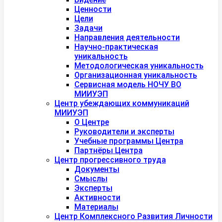
Ценности
Цели
Задачи
Направления деятельности
Научно-практическая
уникальность
Методологическая уникальность
Организационная уникальность
Сервисная модель НОЧУ ВО
МИИУЭП
Центр убеждающих коммуникаций
МИИУЭП
О Центре
Руководители и эксперты
Учебные программы Центра
Партнёры Центра
Центр прогрессивного труда
Документы
Смыслы
Эксперты
Активности
Материалы
Центр Комплексного Развития Личности