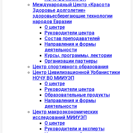
Международный Центр «Красота
Здоровье долголетие»
здоровьесберегающие технологии
народов Евразии
О центре
Руководители центра
Состав преподавателей
Направления и формы
деятельности
Курсы, программы, лектории
Организации партнеры
Центр спортивного образования
Центр Цивилизационной Урбанистики
НОЧУ ВО МИИУЭП
О центре
Руководители центра
Образовательные продукты
Направления и формы
деятельности
Центр макроэкономических
исследований МИИУЭП
О центре
Руководители и эксперты