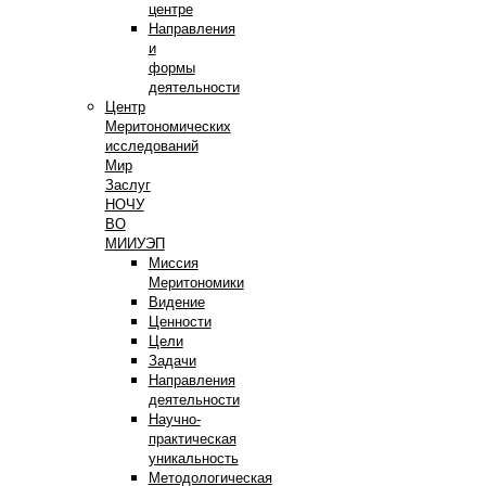
центре
Направления
и
формы
деятельности
Центр
Меритономических
исследований
Мир
Заслуг
НОЧУ
ВО
МИИУЭП
Миссия
Меритономики
Видение
Ценности
Цели
Задачи
Направления
деятельности
Научно-
практическая
уникальность
Методологическая