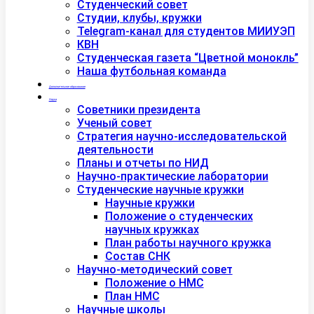
Студенческий совет
Студии, клубы, кружки
Telegram-канал для студентов МИИУЭП
КВН
Студенческая газета “Цветной монокль”
Наша футбольная команда
Дополнительное образование
Наука
Советники президента
Ученый совет
Стратегия научно-исследовательской
деятельности
Планы и отчеты по НИД
Научно-практические лаборатории
Студенческие научные кружки
Научные кружки
Положение о студенческих
научных кружках
План работы научного кружка
Состав СНК
Научно-методический совет
Положение о НМС
План НМС
Научные школы