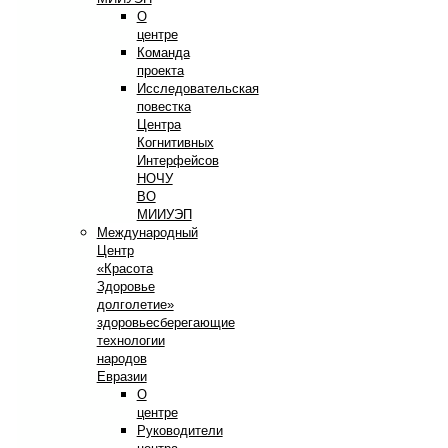
О
центре
Команда
проекта
Исследовательская
повестка
Центра
Когнитивных
Интерфейсов
НОЧУ
ВО
МИИУЭП
Международный
Центр
«Красота
Здоровье
долголетие»
здоровьесберегающие
технологии
народов
Евразии
О
центре
Руководители