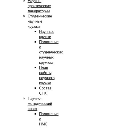
Научно-
практические
лаборатории
Студенческие
научные
кружки
Научные
кружки
Положение
о
студенческих
научных
кружках
План
работы
научного
кружка
Состав
СНК
Научно-
методический
совет
Положение
о
НМС