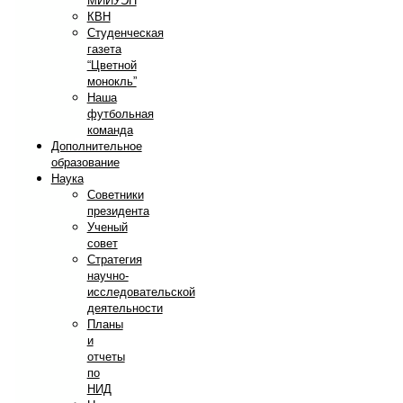
МИИУЭП
КВН
Студенческая
газета
“Цветной
монокль”
Наша
футбольная
команда
Дополнительное
образование
Наука
Советники
президента
Ученый
совет
Стратегия
научно-
исследовательской
деятельности
Планы
и
отчеты
по
НИД