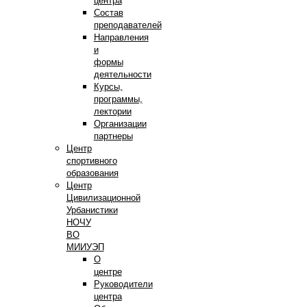
центра
Состав
преподавателей
Направления
и
формы
деятельности
Курсы,
программы,
лектории
Организации
партнеры
Центр
спортивного
образования
Центр
Цивилизационной
Урбанистики
НОЧУ
ВО
МИИУЭП
О
центре
Руководители
центра