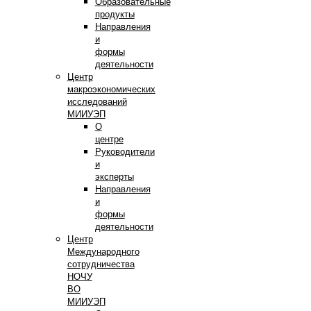
Образовательные
продукты
Направления
и
формы
деятельности
Центр
макроэкономических
исследований
МИИУЭП
О
центре
Руководители
и
эксперты
Направления
и
формы
деятельности
Центр
Международного
сотрудничества
НОЧУ
ВО
МИИУЭП