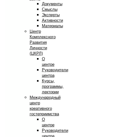
Документы
Смыслы
Эксперты
Активности
Материалы
Центр
Комплексного
Развития
Личности
(ЦКРЛ)
О
центре
Руководители
центра
Курсы,
программы,
лектории
Международный
центр
креативного
гостеприимства
О
центре
Руководители
центра