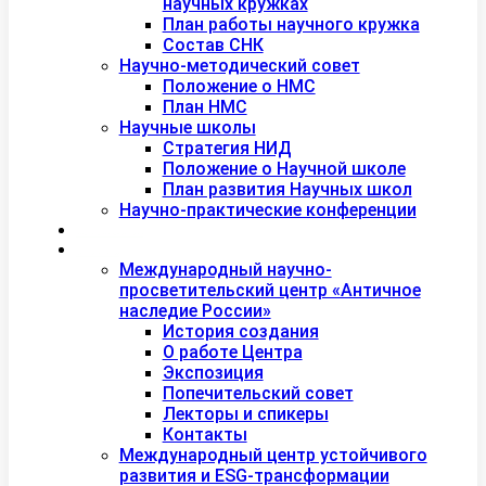
научных кружках
План работы научного кружка
Состав СНК
Научно-методический совет
Положение о НМС
План НМС
Научные школы
Стратегия НИД
Положение о Научной школе
План развития Научных школ
Научно-практические конференции
Международная академия туризма
Центры и лаборатории
Международный научно-
просветительский центр «Античное
наследие России»
История создания
О работе Центра
Экспозиция
Попечительский совет
Лекторы и спикеры
Контакты
Международный центр устойчивого
развития и ESG-трансформации