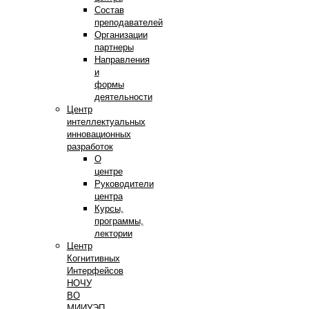
Состав
преподавателей
Организации
партнеры
Направления
и
формы
деятельности
Центр
интеллектуальных
инновационных
разработок
О
центре
Руководители
центра
Курсы,
программы,
лектории
Центр
Когнитивных
Интерфейсов
НОЧУ
ВО
МИИУЭП