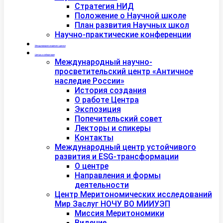
Стратегия НИД
Положение о Научной школе
План развития Научных школ
Научно-практические конференции
Международная академия туризма
Центры и лаборатории
Международный научно-
просветительский центр «Античное
наследие России»
История создания
О работе Центра
Экспозиция
Попечительский совет
Лекторы и спикеры
Контакты
Международный центр устойчивого
развития и ESG-трансформации
О центре
Направления и формы
деятельности
Центр Меритономических исследований
Мир Заслуг НОЧУ ВО МИИУЭП
Миссия Меритономики
Видение