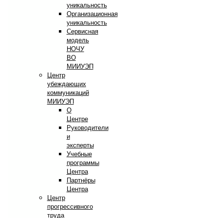
уникальность
Организационная
уникальность
Сервисная
модель
НОЧУ
ВО
МИИУЭП
Центр
убеждающих
коммуникаций
МИИУЭП
О
Центре
Руководители
и
эксперты
Учебные
программы
Центра
Партнёры
Центра
Центр
прогрессивного
труда