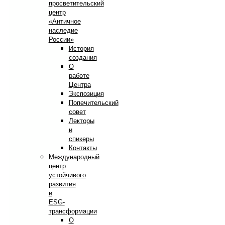
просветительский
центр
«Античное
наследие
России»
История
создания
О
работе
Центра
Экспозиция
Попечительский
совет
Лекторы
и
спикеры
Контакты
Международный
центр
устойчивого
развития
и
ESG-
трансформации
О