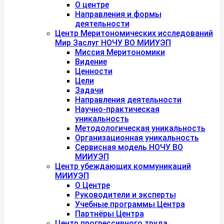
О центре
Направления и формы
деятельности
Центр Меритономических исследований
Мир Заслуг НОЧУ ВО МИИУЭП
Миссия Меритономики
Видение
Ценности
Цели
Задачи
Направления деятельности
Научно-практическая
уникальность
Методологическая уникальность
Организационная уникальность
Сервисная модель НОЧУ ВО
МИИУЭП
Центр убеждающих коммуникаций
МИИУЭП
О Центре
Руководители и эксперты
Учебные программы Центра
Партнёры Центра
Центр прогрессивного труда