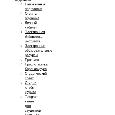
Направления
подготовки
Оплата
обучения
Личный
кабинет
Электронная
библиотека
института
Электронные
образовательные
ресурсы
Практика
Профилактика
Коронавируса
Студенческий
совет
Студии,
клубы,
кружки
Telegram-
канал
для
студентов