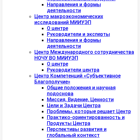
Направления и формы
деятельности
Центр макроэкономических
исследований МИИУЭП
О центре
Руководители и эксперты
Направления и формы
деятельности
Центр Международного сотрудничества
НОЧУ ВО МИИУЭП
О центре
Руководители центра
Центр Компетенций «Субъективное
Благополучие»
Общие положения и научная
подоснова
Миссия, Видение, Ценности
Цели и Задачи Центра
Проблемы, которые решает Центр
Практико-ориентированность и
Продукты Центра
Перспективы развития и
глобальный контекст