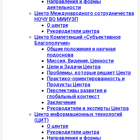
Направления и формы
деятельности
Центр Международного сотрудничества
НОЧУ ВО МИИУЭП
О центре
Руководители центра
Центр Компетенций «Субъективное
Благополучие»
Общие положения и научная
подоснова
Миссия, Видение, Ценности
Цели и Задачи Центра
Проблемы, которые решает Центр
Практико-ориентированность и
Продукты Центра
Перспективы развития и
глобальный контекст
Заключение
Руководители и эксперты Центра
Центр информационных технологий
(ЦИТ)
О центре
Руководители центра
Направления и формы