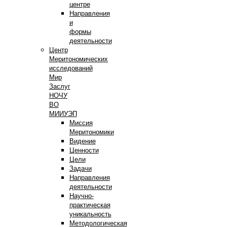
центре
Направления
и
формы
деятельности
Центр
Меритономических
исследований
Мир
Заслуг
НОЧУ
ВО
МИИУЭП
Миссия
Меритономики
Видение
Ценности
Цели
Задачи
Направления
деятельности
Научно-
практическая
уникальность
Методологическая