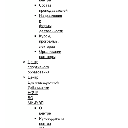
центра
Состав
преподавателей
Направления
и
формы
деятельности
Курсы,
программы,
лектории
Организации
партнеры
Центр
спортивного
образования
Центр
Цивилизационной
Урбанистики
НОЧУ
ВО
МИИУЭП
О
центре
Руководители
центра