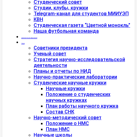
Студенческий совет
Студии, клубы, кружки
Telegram-канал для студентов МИИУЭП
КВН
Студенческая газета “Цветной монокль”
Наша футбольная команда
Дополнительное образование
Наука
Советники президента
Ученый совет
Стратегия научно-исследовательской
деятельности
Планы и отчеты по НИД
Научно-практические лаборатории
Студенческие научные кружки
Научные кружки
Положение о студенческих
научных кружках
План работы научного кружка
Состав СНК
Научно-методический совет
Положение о НМС
План НМС
Научные школы