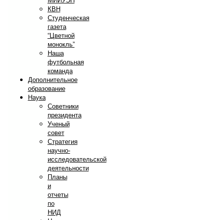
МИИУЭП
КВН
Студенческая
газета
“Цветной
монокль”
Наша
футбольная
команда
Дополнительное
образование
Наука
Советники
президента
Ученый
совет
Стратегия
научно-
исследовательской
деятельности
Планы
и
отчеты
по
НИД