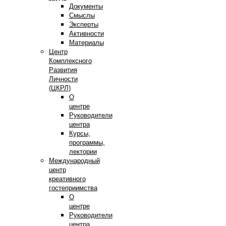
Документы
Смыслы
Эксперты
Активности
Материалы
Центр
Комплексного
Развития
Личности
(ЦКРЛ)
О
центре
Руководители
центра
Курсы,
программы,
лектории
Международный
центр
креативного
гостеприимства
О
центре
Руководители
центра