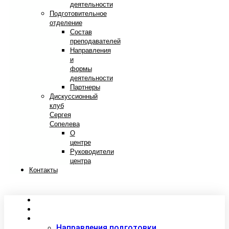
деятельности
Подготовительное
отделение
Состав
преподавателей
Направления
и
формы
деятельности
Партнеры
Дискуссионный
клуб
Сергея
Сопелева
О
центре
Руководители
центра
Контакты
Сведения об образовательной организации
Абитуриентам
Студентам
Направления подготовки