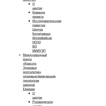
О
центре
Команда
проекта
Исследовательская
повестка
Центра
Когнитивных
Интерфейсов
НОЧУ
ВО
МИИУЭП
Международный
Центр
«Красота
Здоровье
долголетие»
здоровьесберегающие
технологии
народов
Евразии
О
центре
Руководители