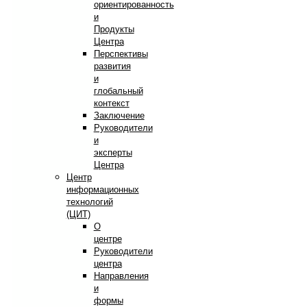
ориентированность
и
Продукты
Центра
Перспективы
развития
и
глобальный
контекст
Заключение
Руководители
и
эксперты
Центра
Центр
информационных
технологий
(ЦИТ)
О
центре
Руководители
центра
Направления
и
формы