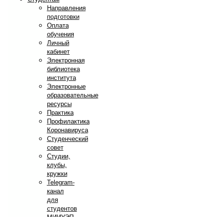
Направления
подготовки
Оплата
обучения
Личный
кабинет
Электронная
библиотека
института
Электронные
образовательные
ресурсы
Практика
Профилактика
Коронавируса
Студенческий
совет
Студии,
клубы,
кружки
Telegram-
канал
для
студентов