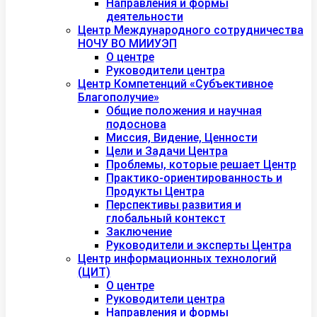
Направления и формы
деятельности
Центр Международного сотрудничества
НОЧУ ВО МИИУЭП
О центре
Руководители центра
Центр Компетенций «Субъективное
Благополучие»
Общие положения и научная
подоснова
Миссия, Видение, Ценности
Цели и Задачи Центра
Проблемы, которые решает Центр
Практико-ориентированность и
Продукты Центра
Перспективы развития и
глобальный контекст
Заключение
Руководители и эксперты Центра
Центр информационных технологий
(ЦИТ)
О центре
Руководители центра
Направления и формы