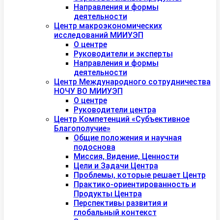
Направления и формы
деятельности
Центр макроэкономических
исследований МИИУЭП
О центре
Руководители и эксперты
Направления и формы
деятельности
Центр Международного сотрудничества
НОЧУ ВО МИИУЭП
О центре
Руководители центра
Центр Компетенций «Субъективное
Благополучие»
Общие положения и научная
подоснова
Миссия, Видение, Ценности
Цели и Задачи Центра
Проблемы, которые решает Центр
Практико-ориентированность и
Продукты Центра
Перспективы развития и
глобальный контекст