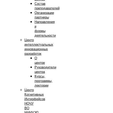
Состав
преподавателей
Организации
партнеры
Направления
и
формы
деятельности
Центр
интеллектуальных
инновационных
разработок
О
центре
Руководители
центра
Курсы,
программы,
лектории
Центр
Когнитивных
Интерфейсов
НОЧУ
ВО
МИИУЭП