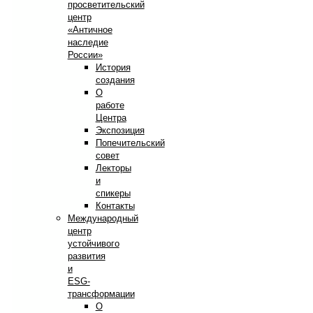
просветительский
центр
«Античное
наследие
России»
История
создания
О
работе
Центра
Экспозиция
Попечительский
совет
Лекторы
и
спикеры
Контакты
Международный
центр
устойчивого
развития
и
ESG-
трансформации
О