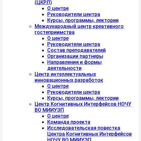
(ЦКРЛ)
О центре
Руководители центра
Курсы, программы, лектории
Международный центр креативного
гостеприимства
О центре
Руководители центра
Состав преподавателей
Организации партнеры
Направления и формы
деятельности
Центр интеллектуальных
инновационных разработок
О центре
Руководители центра
Курсы, программы, лектории
Центр Когнитивных Интерфейсов НОЧУ
ВО МИИУЭП
О центре
Команда проекта
Исследовательская повестка
Центра Когнитивных Интерфейсов
НОЧУ ВО МИИУЭП