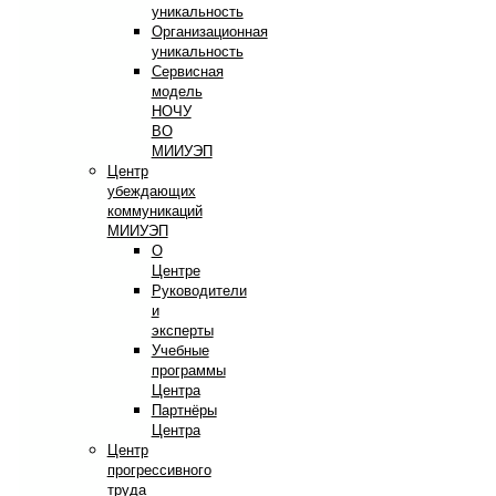
уникальность
Организационная
уникальность
Сервисная
модель
НОЧУ
ВО
МИИУЭП
Центр
убеждающих
коммуникаций
МИИУЭП
О
Центре
Руководители
и
эксперты
Учебные
программы
Центра
Партнёры
Центра
Центр
прогрессивного
труда