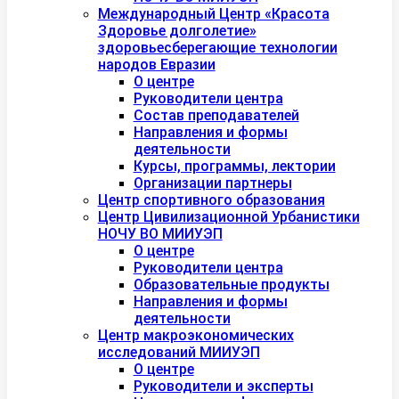
Международный Центр «Красота
Здоровье долголетие»
здоровьесберегающие технологии
народов Евразии
О центре
Руководители центра
Состав преподавателей
Направления и формы
деятельности
Курсы, программы, лектории
Организации партнеры
Центр спортивного образования
Центр Цивилизационной Урбанистики
НОЧУ ВО МИИУЭП
О центре
Руководители центра
Образовательные продукты
Направления и формы
деятельности
Центр макроэкономических
исследований МИИУЭП
О центре
Руководители и эксперты