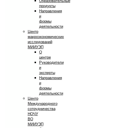
Образовательные
продукты
Направления
и
формы
деятельности
Центр
макроэкономических
исследований
МИИУЭП
О
центре
Руководители
и
эксперты
Направления
и
формы
деятельности
Центр
Международного
сотрудничества
НОЧУ
ВО
МИИУЭП