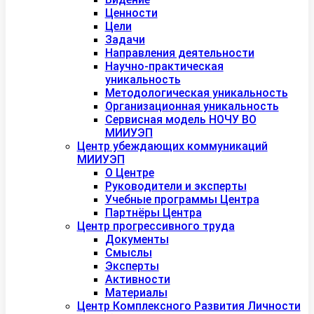
Ценности
Цели
Задачи
Направления деятельности
Научно-практическая
уникальность
Методологическая уникальность
Организационная уникальность
Сервисная модель НОЧУ ВО
МИИУЭП
Центр убеждающих коммуникаций
МИИУЭП
О Центре
Руководители и эксперты
Учебные программы Центра
Партнёры Центра
Центр прогрессивного труда
Документы
Смыслы
Эксперты
Активности
Материалы
Центр Комплексного Развития Личности