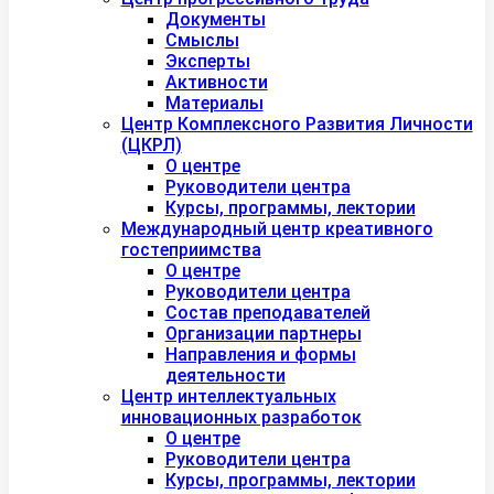
Документы
Смыслы
Эксперты
Активности
Материалы
Центр Комплексного Развития Личности
(ЦКРЛ)
О центре
Руководители центра
Курсы, программы, лектории
Международный центр креативного
гостеприимства
О центре
Руководители центра
Состав преподавателей
Организации партнеры
Направления и формы
деятельности
Центр интеллектуальных
инновационных разработок
О центре
Руководители центра
Курсы, программы, лектории