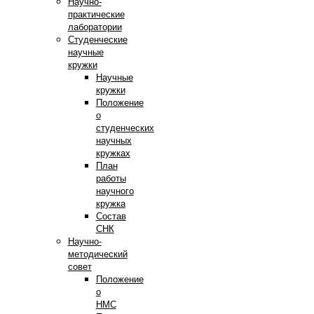
Научно-
практические
лаборатории
Студенческие
научные
кружки
Научные
кружки
Положение
о
студенческих
научных
кружках
План
работы
научного
кружка
Состав
СНК
Научно-
методический
совет
Положение
о
НМС