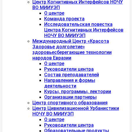
Центр Когнитивных Интерфейсов НОЧУ
ВО МИИУЭП
О центре
Команда проекта
Исследовательская повестка
Центра Когнитивных Интерфейсов
НОЧУ ВО МИИУЭП
Международный Центр «Красота
Здоровье долголетие»
здоровьесберегающие технологии
народов Евразии
О центре
Руководители центра
Состав преподавателей
Направления и формы
деятельности
Курсы, программы, лектории
Организации партнеры
Центр спортивного образования
Центр Цивилизационной Урбанистики
НОЧУ ВО МИИУЭП
О центре
Руководители центра
Образовательные продукты