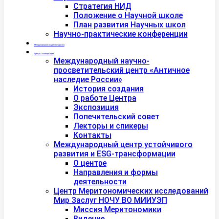
Стратегия НИД
Положение о Научной школе
План развития Научных школ
Научно-практические конференции
Международная академия туризма
Центры и лаборатории
Международный научно-
просветительский центр «Античное
наследие России»
История создания
О работе Центра
Экспозиция
Попечительский совет
Лекторы и спикеры
Контакты
Международный центр устойчивого
развития и ESG-трансформации
О центре
Направления и формы
деятельности
Центр Меритономических исследований
Мир Заслуг НОЧУ ВО МИИУЭП
Миссия Меритономики
Видение