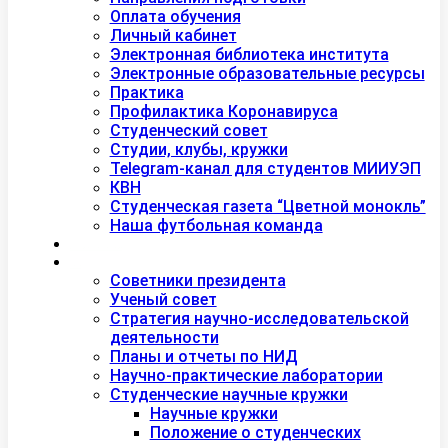
Оплата обучения
Личный кабинет
Электронная библиотека института
Электронные образовательные ресурсы
Практика
Профилактика Коронавируса
Студенческий совет
Студии, клубы, кружки
Telegram-канал для студентов МИИУЭП
КВН
Студенческая газета “Цветной монокль”
Наша футбольная команда
Дополнительное образование
Наука
Советники президента
Ученый совет
Стратегия научно-исследовательской
деятельности
Планы и отчеты по НИД
Научно-практические лаборатории
Студенческие научные кружки
Научные кружки
Положение о студенческих