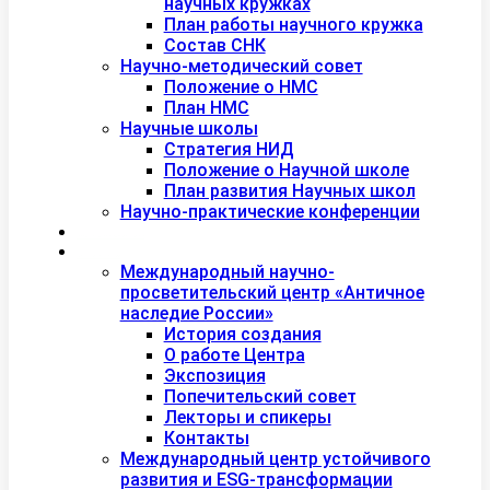
научных кружках
План работы научного кружка
Состав СНК
Научно-методический совет
Положение о НМС
План НМС
Научные школы
Стратегия НИД
Положение о Научной школе
План развития Научных школ
Научно-практические конференции
Международная академия туризма
Центры и лаборатории
Международный научно-
просветительский центр «Античное
наследие России»
История создания
О работе Центра
Экспозиция
Попечительский совет
Лекторы и спикеры
Контакты
Международный центр устойчивого
развития и ESG-трансформации