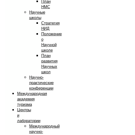
План
НМС
Научные
школы
Стратегия
НИД
Положение
о
Научной
школе
План
развития
Научных
школ
Научно-
практические
конференции
Международная
академия
туризма
Центры
и
лаборатории
Международный
научно-