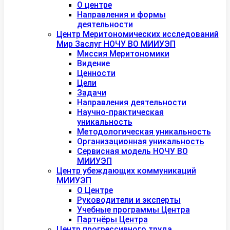
О центре
Направления и формы
деятельности
Центр Меритономических исследований
Мир Заслуг НОЧУ ВО МИИУЭП
Миссия Меритономики
Видение
Ценности
Цели
Задачи
Направления деятельности
Научно-практическая
уникальность
Методологическая уникальность
Организационная уникальность
Сервисная модель НОЧУ ВО
МИИУЭП
Центр убеждающих коммуникаций
МИИУЭП
О Центре
Руководители и эксперты
Учебные программы Центра
Партнёры Центра
Центр прогрессивного труда