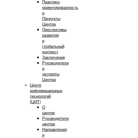
Практико-
ориентированность
и
Продукты
Центра
Перспективы
развития
и
глобальный
контекст
Заключение
Руководители
и
эксперты
Центра
Центр
информационных
технологий
(ЦИТ)
О
центре
Руководители
центра
Направления
и