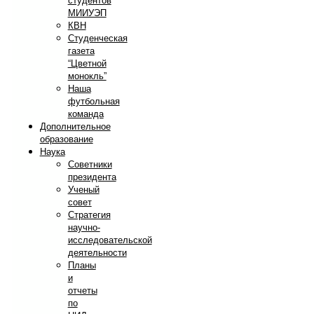
студентов
МИИУЭП
КВН
Студенческая
газета
“Цветной
монокль”
Наша
футбольная
команда
Дополнительное
образование
Наука
Советники
президента
Ученый
совет
Стратегия
научно-
исследовательской
деятельности
Планы
и
отчеты
по