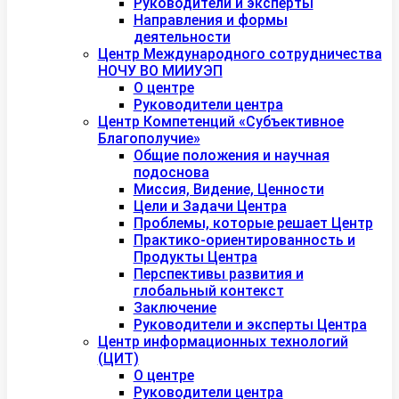
Руководители и эксперты
Направления и формы
деятельности
Центр Международного сотрудничества
НОЧУ ВО МИИУЭП
О центре
Руководители центра
Центр Компетенций «Субъективное
Благополучие»
Общие положения и научная
подоснова
Миссия, Видение, Ценности
Цели и Задачи Центра
Проблемы, которые решает Центр
Практико-ориентированность и
Продукты Центра
Перспективы развития и
глобальный контекст
Заключение
Руководители и эксперты Центра
Центр информационных технологий
(ЦИТ)
О центре
Руководители центра