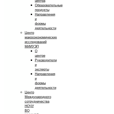
центра
Образовательные
продукты
Направления
и
формы
деятельности
Центр
макроэкономических
исследований
МИИУЭП
О
центре
Руководители
и
эксперты
Направления
и
формы
деятельности
Центр
Международного
сотрудничества
НОЧУ
ВО