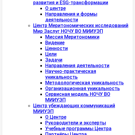
развития и ESG-трансформации
О центре
Направления и формы
деятельности
Центр Меритономических исследований
Мир Заслуг НОЧУ ВО МИИУЭП
Миссия Меритономики
Видение
Ценности
Цели
Задачи
Направления деятельности
Научно-практическая
уникальность
Методологическая уникальность
Организационная уникальность
Сервисная модель НОЧУ ВО
МИИУЭП
Центр убеждающих коммуникаций
МИИУЭП
О Центре
Руководители и эксперты
Учебные программы Центра
Партнёры Центра