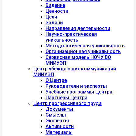
Видение
Ценности
Цели
Задачи
Направления деятельности
Научно-практическая
уникальность
Методологическая уникальность
Организационная уникальность
Сервисная модель НОЧУ ВО
МИИУЭП
Центр убеждающих коммуникаций
МИИУЭП
О Центре
Руководители и эксперты
Учебные программы Центра
Партнёры Центра
Центр прогрессивного труда
Документы
Смыслы
Эксперты
Активности
Материалы