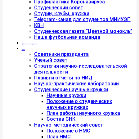
Профилактика Коронавируса
Студенческий совет
Студии, клубы, кружки
Telegram-канал для студентов МИИУЭП
КВН
Студенческая газета “Цветной монокль”
Наша футбольная команда
Дополнительное образование
Наука
Советники президента
Ученый совет
Стратегия научно-исследовательской
деятельности
Планы и отчеты по НИД
Научно-практические лаборатории
Студенческие научные кружки
Научные кружки
Положение о студенческих
научных кружках
План работы научного кружка
Состав СНК
Научно-методический совет
Положение о НМС
План НМС