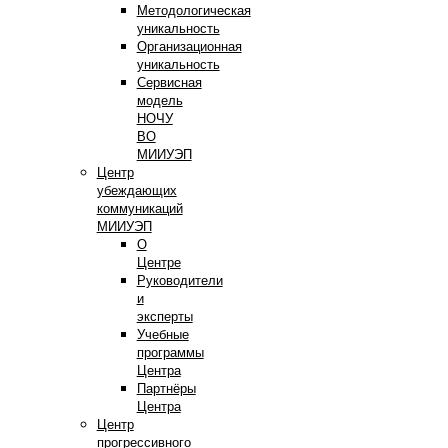
Методологическая
уникальность
Организационная
уникальность
Сервисная
модель
НОЧУ
ВО
МИИУЭП
Центр
убеждающих
коммуникаций
МИИУЭП
О
Центре
Руководители
и
эксперты
Учебные
программы
Центра
Партнёры
Центра
Центр
прогрессивного