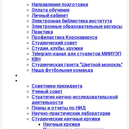
Студентам
Направления подготовки
Оплата обучения
Личный кабинет
Электронная библиотека института
Электронные образовательные ресурсы
Практика
Профилактика Коронавируса
Студенческий совет
Студии, клубы, кружки
Telegram-канал для студентов МИИУЭП
КВН
Студенческая газета “Цветной монокль”
Наша футбольная команда
Дополнительное образование
Наука
Советники президента
Ученый совет
Стратегия научно-исследовательской
деятельности
Планы и отчеты по НИД
Научно-практические лаборатории
Студенческие научные кружки
Научные кружки