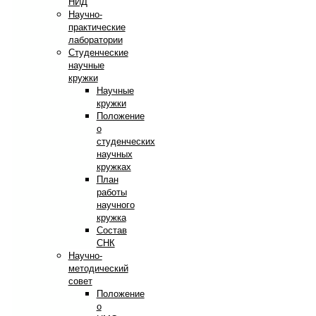
НИД
Научно-
практические
лаборатории
Студенческие
научные
кружки
Научные
кружки
Положение
о
студенческих
научных
кружках
План
работы
научного
кружка
Состав
СНК
Научно-
методический
совет
Положение
о