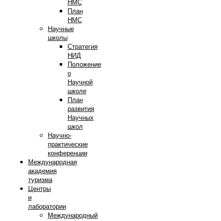
НМС
План
НМС
Научные
школы
Стратегия
НИД
Положение
о
Научной
школе
План
развития
Научных
школ
Научно-
практические
конференции
Международная
академия
туризма
Центры
и
лаборатории
Международный