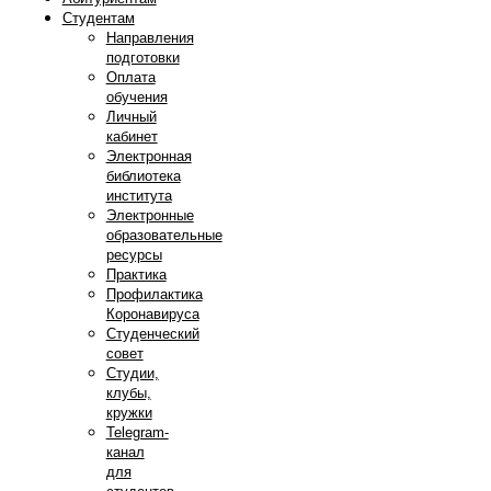
Студентам
Направления
подготовки
Оплата
обучения
Личный
кабинет
Электронная
библиотека
института
Электронные
образовательные
ресурсы
Практика
Профилактика
Коронавируса
Студенческий
совет
Студии,
клубы,
кружки
Telegram-
канал
для