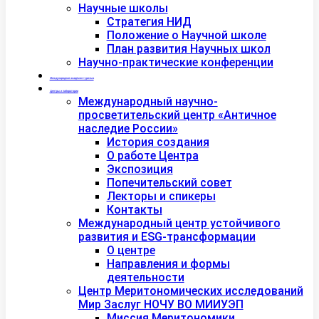
Научные школы
Стратегия НИД
Положение о Научной школе
План развития Научных школ
Научно-практические конференции
Международная академия туризма
Центры и лаборатории
Международный научно-
просветительский центр «Античное
наследие России»
История создания
О работе Центра
Экспозиция
Попечительский совет
Лекторы и спикеры
Контакты
Международный центр устойчивого
развития и ESG-трансформации
О центре
Направления и формы
деятельности
Центр Меритономических исследований
Мир Заслуг НОЧУ ВО МИИУЭП
Миссия Меритономики