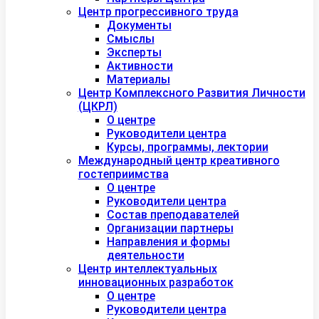
Центр прогрессивного труда
Документы
Смыслы
Эксперты
Активности
Материалы
Центр Комплексного Развития Личности
(ЦКРЛ)
О центре
Руководители центра
Курсы, программы, лектории
Международный центр креативного
гостеприимства
О центре
Руководители центра
Состав преподавателей
Организации партнеры
Направления и формы
деятельности
Центр интеллектуальных
инновационных разработок
О центре
Руководители центра