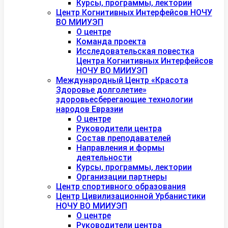
Курсы, программы, лектории
Центр Когнитивных Интерфейсов НОЧУ
ВО МИИУЭП
О центре
Команда проекта
Исследовательская повестка
Центра Когнитивных Интерфейсов
НОЧУ ВО МИИУЭП
Международный Центр «Красота
Здоровье долголетие»
здоровьесберегающие технологии
народов Евразии
О центре
Руководители центра
Состав преподавателей
Направления и формы
деятельности
Курсы, программы, лектории
Организации партнеры
Центр спортивного образования
Центр Цивилизационной Урбанистики
НОЧУ ВО МИИУЭП
О центре
Руководители центра