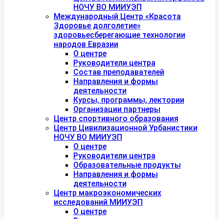
НОЧУ ВО МИИУЭП
Международный Центр «Красота
Здоровье долголетие»
здоровьесберегающие технологии
народов Евразии
О центре
Руководители центра
Состав преподавателей
Направления и формы
деятельности
Курсы, программы, лектории
Организации партнеры
Центр спортивного образования
Центр Цивилизационной Урбанистики
НОЧУ ВО МИИУЭП
О центре
Руководители центра
Образовательные продукты
Направления и формы
деятельности
Центр макроэкономических
исследований МИИУЭП
О центре