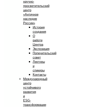
научно-
просветительский
центр
«Античное
наследие
России»
История
создания
О
работе
Центра
Экспозиция
Попечительский
совет
Лекторы
и
спикеры
Контакты
Международный
центр
устойчивого
развития
и
ESG-
трансформации