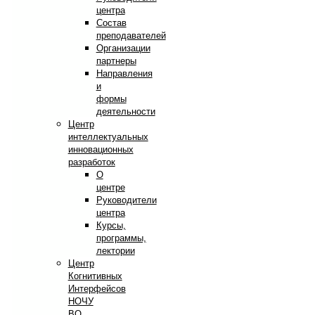
центра
Состав
преподавателей
Организации
партнеры
Направления
и
формы
деятельности
Центр
интеллектуальных
инновационных
разработок
О
центре
Руководители
центра
Курсы,
программы,
лектории
Центр
Когнитивных
Интерфейсов
НОЧУ
ВО