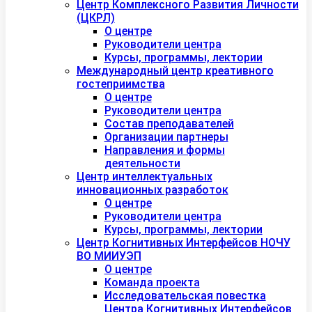
Центр Комплексного Развития Личности
(ЦКРЛ)
О центре
Руководители центра
Курсы, программы, лектории
Международный центр креативного
гостеприимства
О центре
Руководители центра
Состав преподавателей
Организации партнеры
Направления и формы
деятельности
Центр интеллектуальных
инновационных разработок
О центре
Руководители центра
Курсы, программы, лектории
Центр Когнитивных Интерфейсов НОЧУ
ВО МИИУЭП
О центре
Команда проекта
Исследовательская повестка
Центра Когнитивных Интерфейсов