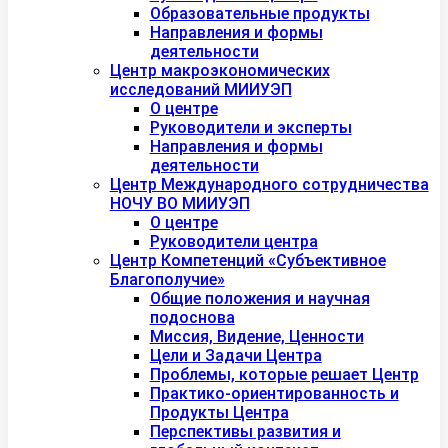
Образовательные продукты
Направления и формы
деятельности
Центр макроэкономических
исследований МИИУЭП
О центре
Руководители и эксперты
Направления и формы
деятельности
Центр Международного сотрудничества
НОЧУ ВО МИИУЭП
О центре
Руководители центра
Центр Компетенций «Субъективное
Благополучие»
Общие положения и научная
подоснова
Миссия, Видение, Ценности
Цели и Задачи Центра
Проблемы, которые решает Центр
Практико-ориентированность и
Продукты Центра
Перспективы развития и