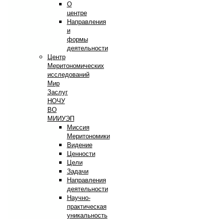
О
центре
Направления
и
формы
деятельности
Центр
Меритономических
исследований
Мир
Заслуг
НОЧУ
ВО
МИИУЭП
Миссия
Меритономики
Видение
Ценности
Цели
Задачи
Направления
деятельности
Научно-
практическая
уникальность