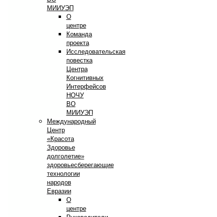
МИИУЭП
О
центре
Команда
проекта
Исследовательская
повестка
Центра
Когнитивных
Интерфейсов
НОЧУ
ВО
МИИУЭП
Международный
Центр
«Красота
Здоровье
долголетие»
здоровьесберегающие
технологии
народов
Евразии
О
центре