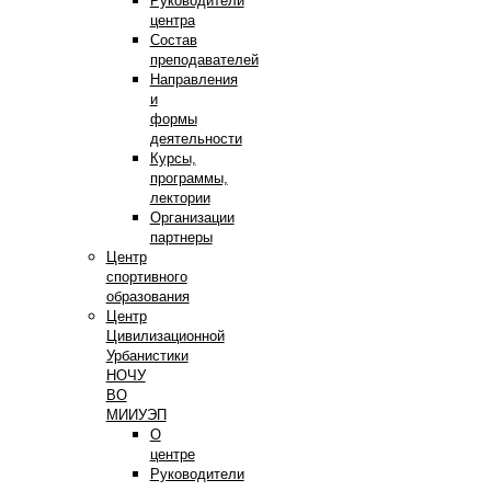
Руководители
центра
Состав
преподавателей
Направления
и
формы
деятельности
Курсы,
программы,
лектории
Организации
партнеры
Центр
спортивного
образования
Центр
Цивилизационной
Урбанистики
НОЧУ
ВО
МИИУЭП
О
центре
Руководители