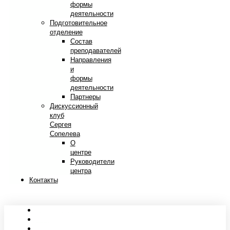
формы
деятельности
Подготовительное
отделение
Состав
преподавателей
Направления
и
формы
деятельности
Партнеры
Дискуссионный
клуб
Сергея
Сопелева
О
центре
Руководители
центра
Контакты
Сведения об образовательной организации
Абитуриентам