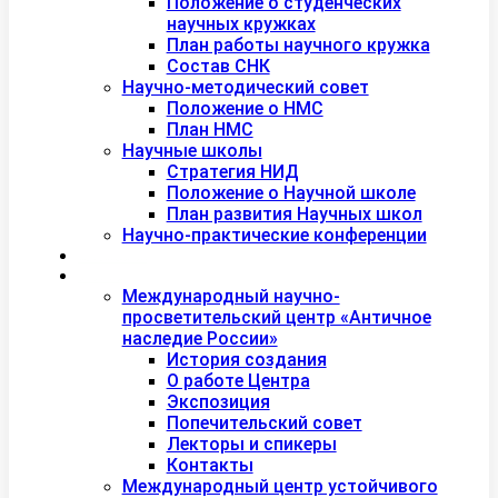
Положение о студенческих
научных кружках
План работы научного кружка
Состав СНК
Научно-методический совет
Положение о НМС
План НМС
Научные школы
Стратегия НИД
Положение о Научной школе
План развития Научных школ
Научно-практические конференции
Международная академия туризма
Центры и лаборатории
Международный научно-
просветительский центр «Античное
наследие России»
История создания
О работе Центра
Экспозиция
Попечительский совет
Лекторы и спикеры
Контакты
Международный центр устойчивого