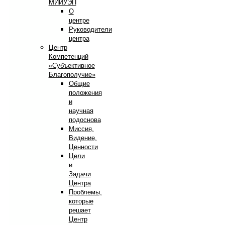
МИИУЭП
О
центре
Руководители
центра
Центр
Компетенций
«Субъективное
Благополучие»
Общие
положения
и
научная
подоснова
Миссия,
Видение,
Ценности
Цели
и
Задачи
Центра
Проблемы,
которые
решает
Центр