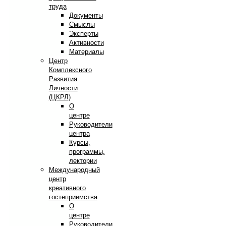
труда
Документы
Смыслы
Эксперты
Активности
Материалы
Центр
Комплексного
Развития
Личности
(ЦКРЛ)
О
центре
Руководители
центра
Курсы,
программы,
лектории
Международный
центр
креативного
гостеприимства
О
центре
Руководители