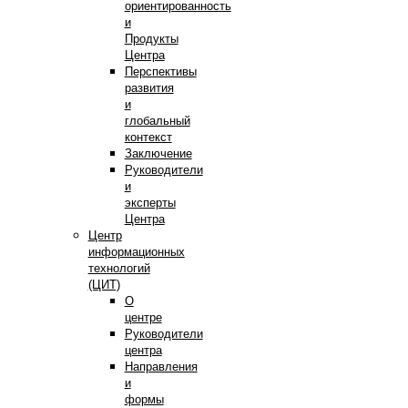
ориентированность
и
Продукты
Центра
Перспективы
развития
и
глобальный
контекст
Заключение
Руководители
и
эксперты
Центра
Центр
информационных
технологий
(ЦИТ)
О
центре
Руководители
центра
Направления
и
формы