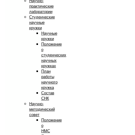
Научно-
практические
лаборатории
Студенческие
научные
кружки
Научные
кружки
Положение
о
студенческих
научных
кружках
План
работы
научного
кружка
Состав
СНК
Научно-
методический
совет
Положение
о
НМС