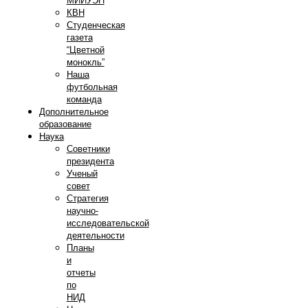
МИИУЭП
КВН
Студенческая
газета
“Цветной
монокль”
Наша
футбольная
команда
Дополнительное
образование
Наука
Советники
президента
Ученый
совет
Стратегия
научно-
исследовательской
деятельности
Планы
и
отчеты
по
НИД