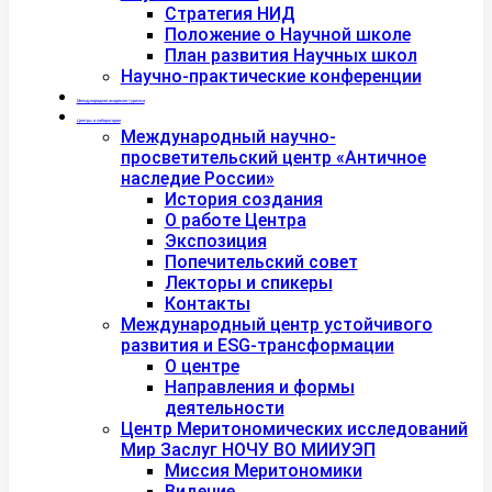
Стратегия НИД
Положение о Научной школе
План развития Научных школ
Научно-практические конференции
Международная академия туризма
Центры и лаборатории
Международный научно-
просветительский центр «Античное
наследие России»
История создания
О работе Центра
Экспозиция
Попечительский совет
Лекторы и спикеры
Контакты
Международный центр устойчивого
развития и ESG-трансформации
О центре
Направления и формы
деятельности
Центр Меритономических исследований
Мир Заслуг НОЧУ ВО МИИУЭП
Миссия Меритономики
Видение