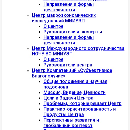
Направления и формы
деятельности
Центр макроэкономических
исследований МИИУЭП
О центре
Руководители и эксперты
Направления и формы
деятельности
Центр Международного сотрудничества
НОЧУ ВО МИИУЭП
О центре
Руководители центра
Центр Компетенций «Субъективное
Благополучие»
Общие положения и научная
подоснова
Миссия, Видение, Ценности
Цели и Задачи Центра
Проблемы, которые решает Центр
Практико-ориентированность и
Продукты Центра
Перспективы развития и
глобальный контекст