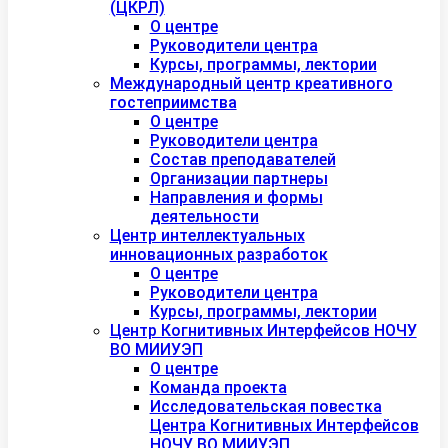
(ЦКРЛ)
О центре
Руководители центра
Курсы, программы, лектории
Международный центр креативного
гостеприимства
О центре
Руководители центра
Состав преподавателей
Организации партнеры
Направления и формы
деятельности
Центр интеллектуальных
инновационных разработок
О центре
Руководители центра
Курсы, программы, лектории
Центр Когнитивных Интерфейсов НОЧУ
ВО МИИУЭП
О центре
Команда проекта
Исследовательская повестка
Центра Когнитивных Интерфейсов
НОЧУ ВО МИИУЭП