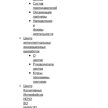
Состав
преподавателей
Организации
партнеры
Направления
и
формы
деятельности
Центр
интеллектуальных
инновационных
разработок
О
центре
Руководители
центра
Курсы,
программы,
лектории
Центр
Когнитивных
Интерфейсов
НОЧУ
ВО
МИИУЭП