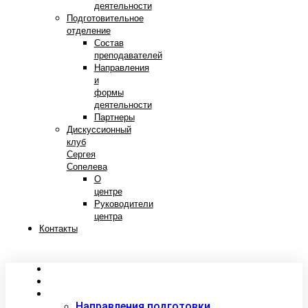
деятельности
Подготовительное
отделение
Состав
преподавателей
Направления
и
формы
деятельности
Партнеры
Дискуссионный
клуб
Сергея
Сопелева
О
центре
Руководители
центра
Контакты
Сведения об образовательной организации
Абитуриентам
Студентам
Направления подготовки