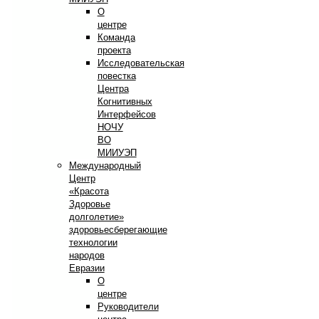
О
центре
Команда
проекта
Исследовательская
повестка
Центра
Когнитивных
Интерфейсов
НОЧУ
ВО
МИИУЭП
Международный
Центр
«Красота
Здоровье
долголетие»
здоровьесберегающие
технологии
народов
Евразии
О
центре
Руководители