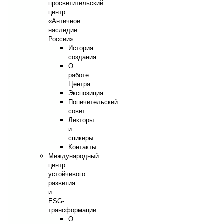
просветительский
центр
«Античное
наследие
России»
История
создания
О
работе
Центра
Экспозиция
Попечительский
совет
Лекторы
и
спикеры
Контакты
Международный
центр
устойчивого
развития
и
ESG-
трансформации
О