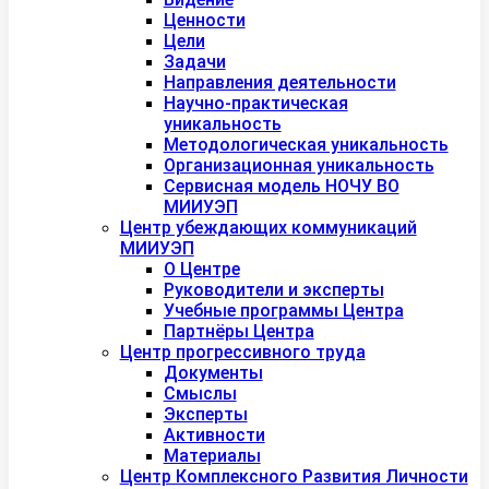
Ценности
Цели
Задачи
Направления деятельности
Научно-практическая
уникальность
Методологическая уникальность
Организационная уникальность
Сервисная модель НОЧУ ВО
МИИУЭП
Центр убеждающих коммуникаций
МИИУЭП
О Центре
Руководители и эксперты
Учебные программы Центра
Партнёры Центра
Центр прогрессивного труда
Документы
Смыслы
Эксперты
Активности
Материалы
Центр Комплексного Развития Личности