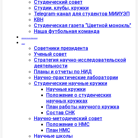
Студенческий совет
Студии, клубы, кружки
Telegram-канал для студентов МИИУЭП
КВН
Студенческая газета “Цветной монокль”
Наша футбольная команда
Дополнительное образование
Наука
Советники президента
Ученый совет
Стратегия научно-исследовательской
деятельности
Планы и отчеты по НИД
Научно-практические лаборатории
Студенческие научные кружки
Научные кружки
Положение о студенческих
научных кружках
План работы научного кружка
Состав СНК
Научно-методический совет
Положение о НМС
План НМС
Научные школы