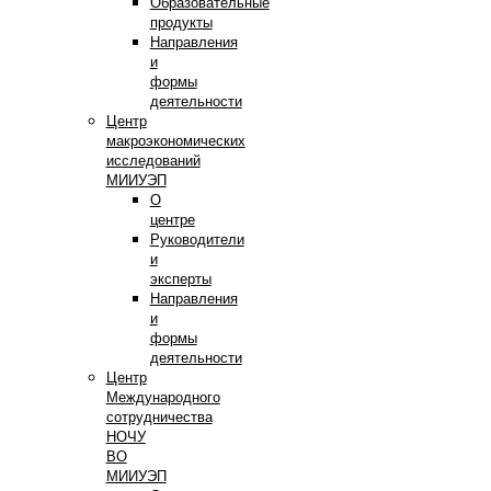
Образовательные
продукты
Направления
и
формы
деятельности
Центр
макроэкономических
исследований
МИИУЭП
О
центре
Руководители
и
эксперты
Направления
и
формы
деятельности
Центр
Международного
сотрудничества
НОЧУ
ВО
МИИУЭП