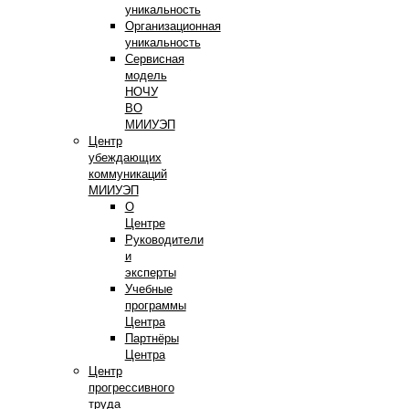
уникальность
Организационная
уникальность
Сервисная
модель
НОЧУ
ВО
МИИУЭП
Центр
убеждающих
коммуникаций
МИИУЭП
О
Центре
Руководители
и
эксперты
Учебные
программы
Центра
Партнёры
Центра
Центр
прогрессивного
труда