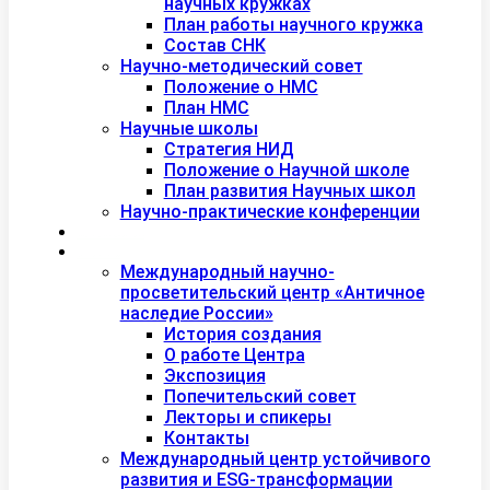
научных кружках
План работы научного кружка
Состав СНК
Научно-методический совет
Положение о НМС
План НМС
Научные школы
Стратегия НИД
Положение о Научной школе
План развития Научных школ
Научно-практические конференции
Международная академия туризма
Центры и лаборатории
Международный научно-
просветительский центр «Античное
наследие России»
История создания
О работе Центра
Экспозиция
Попечительский совет
Лекторы и спикеры
Контакты
Международный центр устойчивого
развития и ESG-трансформации