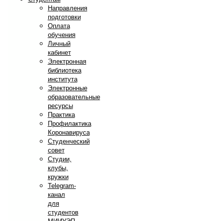
Направления
подготовки
Оплата
обучения
Личный
кабинет
Электронная
библиотека
института
Электронные
образовательные
ресурсы
Практика
Профилактика
Коронавируса
Студенческий
совет
Студии,
клубы,
кружки
Telegram-
канал
для
студентов