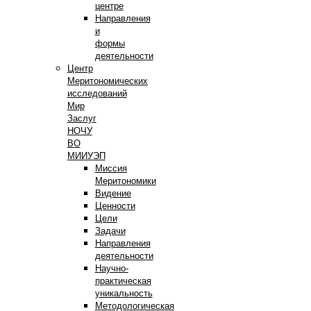
центре
Направления
и
формы
деятельности
Центр
Меритономических
исследований
Мир
Заслуг
НОЧУ
ВО
МИИУЭП
Миссия
Меритономики
Видение
Ценности
Цели
Задачи
Направления
деятельности
Научно-
практическая
уникальность
Методологическая