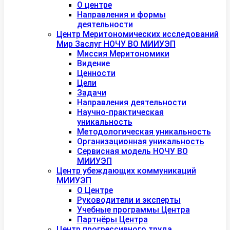
О центре
Направления и формы
деятельности
Центр Меритономических исследований
Мир Заслуг НОЧУ ВО МИИУЭП
Миссия Меритономики
Видение
Ценности
Цели
Задачи
Направления деятельности
Научно-практическая
уникальность
Методологическая уникальность
Организационная уникальность
Сервисная модель НОЧУ ВО
МИИУЭП
Центр убеждающих коммуникаций
МИИУЭП
О Центре
Руководители и эксперты
Учебные программы Центра
Партнёры Центра
Центр прогрессивного труда