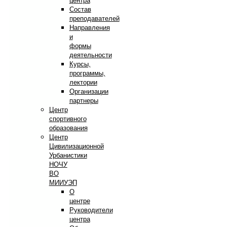
центра
Состав
преподавателей
Направления
и
формы
деятельности
Курсы,
программы,
лектории
Организации
партнеры
Центр
спортивного
образования
Центр
Цивилизационной
Урбанистики
НОЧУ
ВО
МИИУЭП
О
центре
Руководители
центра