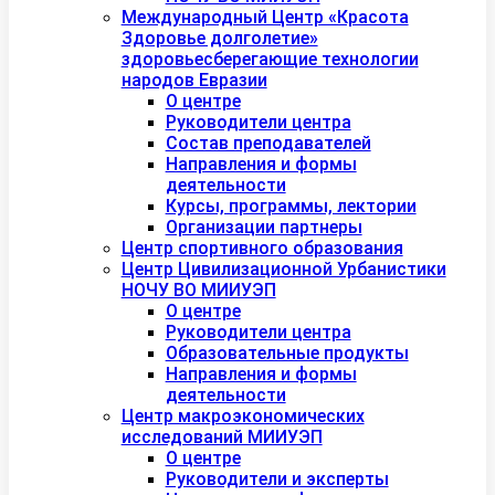
Международный Центр «Красота
Здоровье долголетие»
здоровьесберегающие технологии
народов Евразии
О центре
Руководители центра
Состав преподавателей
Направления и формы
деятельности
Курсы, программы, лектории
Организации партнеры
Центр спортивного образования
Центр Цивилизационной Урбанистики
НОЧУ ВО МИИУЭП
О центре
Руководители центра
Образовательные продукты
Направления и формы
деятельности
Центр макроэкономических
исследований МИИУЭП
О центре
Руководители и эксперты