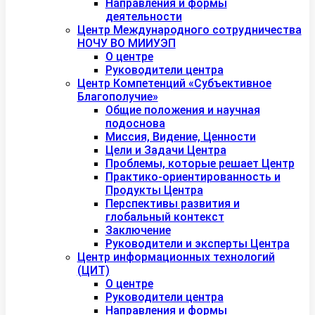
Направления и формы
деятельности
Центр Международного сотрудничества
НОЧУ ВО МИИУЭП
О центре
Руководители центра
Центр Компетенций «Субъективное
Благополучие»
Общие положения и научная
подоснова
Миссия, Видение, Ценности
Цели и Задачи Центра
Проблемы, которые решает Центр
Практико-ориентированность и
Продукты Центра
Перспективы развития и
глобальный контекст
Заключение
Руководители и эксперты Центра
Центр информационных технологий
(ЦИТ)
О центре
Руководители центра
Направления и формы