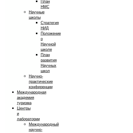
План
НМС
Научные
школы
Стратегия
НИД
Положение
о
Научной
школе
План
развития
Научных
школ
Научно-
практические
конференции
Международная
академия
туризма
Центры
и
лаборатории
Международный
научно-