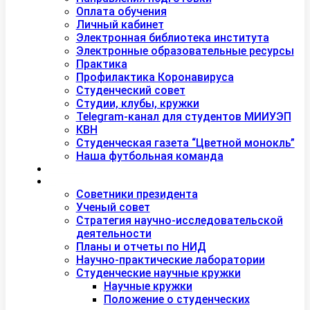
Оплата обучения
Личный кабинет
Электронная библиотека института
Электронные образовательные ресурсы
Практика
Профилактика Коронавируса
Студенческий совет
Студии, клубы, кружки
Telegram-канал для студентов МИИУЭП
КВН
Студенческая газета “Цветной монокль”
Наша футбольная команда
Дополнительное образование
Наука
Советники президента
Ученый совет
Стратегия научно-исследовательской
деятельности
Планы и отчеты по НИД
Научно-практические лаборатории
Студенческие научные кружки
Научные кружки
Положение о студенческих