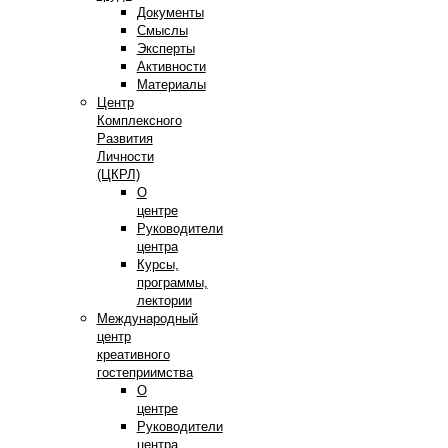
Документы
Смыслы
Эксперты
Активности
Материалы
Центр
Комплексного
Развития
Личности
(ЦКРЛ)
О
центре
Руководители
центра
Курсы,
программы,
лектории
Международный
центр
креативного
гостеприимства
О
центре
Руководители
центра