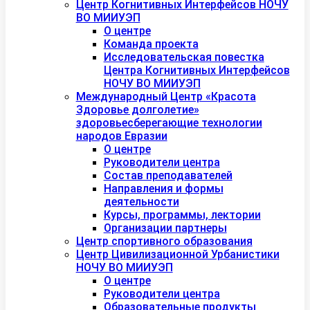
Центр Когнитивных Интерфейсов НОЧУ
ВО МИИУЭП
О центре
Команда проекта
Исследовательская повестка
Центра Когнитивных Интерфейсов
НОЧУ ВО МИИУЭП
Международный Центр «Красота
Здоровье долголетие»
здоровьесберегающие технологии
народов Евразии
О центре
Руководители центра
Состав преподавателей
Направления и формы
деятельности
Курсы, программы, лектории
Организации партнеры
Центр спортивного образования
Центр Цивилизационной Урбанистики
НОЧУ ВО МИИУЭП
О центре
Руководители центра
Образовательные продукты