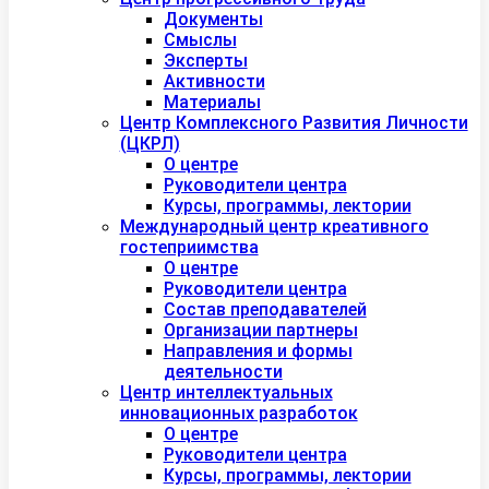
Документы
Смыслы
Эксперты
Активности
Материалы
Центр Комплексного Развития Личности
(ЦКРЛ)
О центре
Руководители центра
Курсы, программы, лектории
Международный центр креативного
гостеприимства
О центре
Руководители центра
Состав преподавателей
Организации партнеры
Направления и формы
деятельности
Центр интеллектуальных
инновационных разработок
О центре
Руководители центра
Курсы, программы, лектории