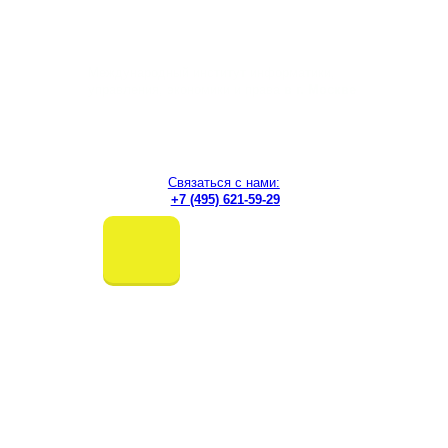
Перейти
к
содержимому
Международный институт информатики,
управления, экономики и права
в г. Москве
Связаться с нами:
+7 (495) 621-59-29