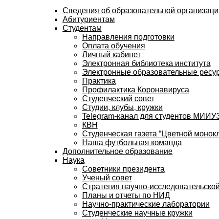
Сведения об образовательной организаци
Абитуриентам
Студентам
Направления подготовки
Оплата обучения
Личный кабинет
Электронная библиотека института
Электронные образовательные ресу
Практика
Профилактика Коронавируса
Студенческий совет
Студии, клубы, кружки
Telegram-канал для студентов МИИ
КВН
Студенческая газета “Цветной монокл
Наша футбольная команда
Дополнительное образование
Наука
Советники президента
Ученый совет
Стратегия научно-исследовательской
Планы и отчеты по НИД
Научно-практические лаборатории
Студенческие научные кружки