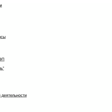
и
рсы
УЭП
ь”
 деятельности