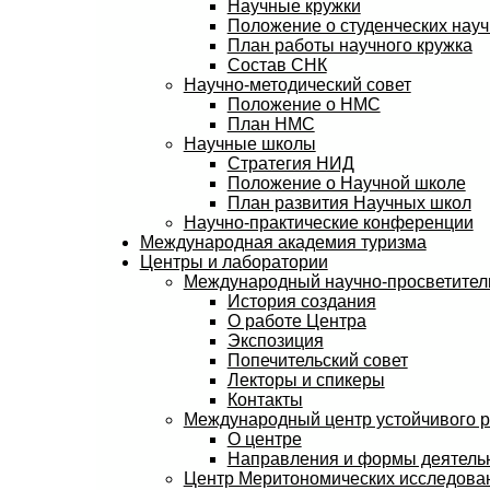
Научные кружки
Положение о студенческих науч
План работы научного кружка
Состав СНК
Научно-методический совет
Положение о НМС
План НМС
Научные школы
Стратегия НИД
Положение о Научной школе
План развития Научных школ
Научно-практические конференции
Международная академия туризма
Центры и лаборатории
Международный научно-просветитель
История создания
О работе Центра
Экспозиция
Попечительский совет
Лекторы и спикеры
Контакты
Международный центр устойчивого 
О центре
Направления и формы деятель
Центр Меритономических исследов