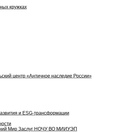
ных кружках
ский центр «Античное наследие России»
развития и ESG-трансформации
ности
аний Мир Заслуг НОЧУ ВО МИИУЭП