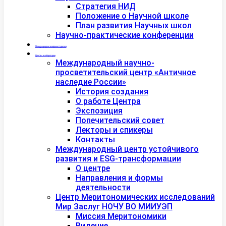
Стратегия НИД
Положение о Научной школе
План развития Научных школ
Научно-практические конференции
Международная академия туризма
Центры и лаборатории
Международный научно-
просветительский центр «Античное
наследие России»
История создания
О работе Центра
Экспозиция
Попечительский совет
Лекторы и спикеры
Контакты
Международный центр устойчивого
развития и ESG-трансформации
О центре
Направления и формы
деятельности
Центр Меритономических исследований
Мир Заслуг НОЧУ ВО МИИУЭП
Миссия Меритономики
Видение