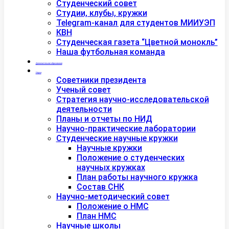
Студенческий совет
Студии, клубы, кружки
Telegram-канал для студентов МИИУЭП
КВН
Студенческая газета “Цветной монокль”
Наша футбольная команда
Дополнительное образование
Наука
Советники президента
Ученый совет
Стратегия научно-исследовательской
деятельности
Планы и отчеты по НИД
Научно-практические лаборатории
Студенческие научные кружки
Научные кружки
Положение о студенческих
научных кружках
План работы научного кружка
Состав СНК
Научно-методический совет
Положение о НМС
План НМС
Научные школы