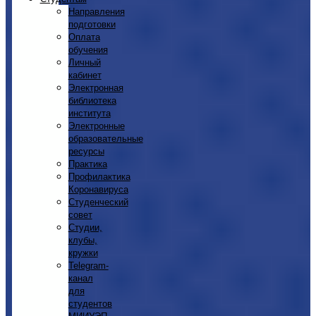
Направления
подготовки
Оплата
обучения
Личный
кабинет
Электронная
библиотека
института
Электронные
образовательные
ресурсы
Практика
Профилактика
Коронавируса
Студенческий
совет
Студии,
клубы,
кружки
Telegram-
канал
для
студентов