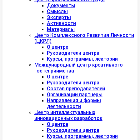
Документы
Смыслы
Эксперты
Активности
Материалы
Центр Комплексного Развития Личности
(ЦКРЛ)
О центре
Руководители центра
Курсы, программы, лектории
Международный центр креативного
гостеприимства
О центре
Руководители центра
Состав преподавателей
Организации партнеры
Направления и формы
деятельности
Центр интеллектуальных
инновационных разработок
О центре
Руководители центра
Курсы, программы, лектории