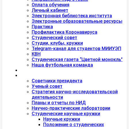
Оплата обучения
Личный кабинет
Электронная библиотека института
Электронные образовательные ресурсы
Практика
Профилактика Коронавируса
Студенческий совет
Студии, клубы, кружки
Telegram-канал для студентов МИИУЭП
КВН
Студенческая газета “Цветной монокль”
Наша футбольная команда
Дополнительное образование
Наука
Советники президента
Ученый совет
Стратегия научно-исследовательской
деятельности
Планы и отчеты по НИД
Научно-практические лаборатории
Студенческие научные кружки
Научные кружки
Положение о студенческих