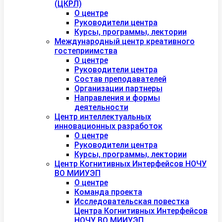
(ЦКРЛ)
О центре
Руководители центра
Курсы, программы, лектории
Международный центр креативного
гостеприимства
О центре
Руководители центра
Состав преподавателей
Организации партнеры
Направления и формы
деятельности
Центр интеллектуальных
инновационных разработок
О центре
Руководители центра
Курсы, программы, лектории
Центр Когнитивных Интерфейсов НОЧУ
ВО МИИУЭП
О центре
Команда проекта
Исследовательская повестка
Центра Когнитивных Интерфейсов
НОЧУ ВО МИИУЭП