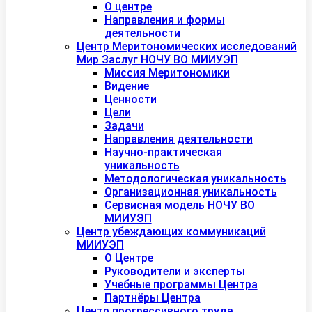
О центре
Направления и формы
деятельности
Центр Меритономических исследований
Мир Заслуг НОЧУ ВО МИИУЭП
Миссия Меритономики
Видение
Ценности
Цели
Задачи
Направления деятельности
Научно-практическая
уникальность
Методологическая уникальность
Организационная уникальность
Сервисная модель НОЧУ ВО
МИИУЭП
Центр убеждающих коммуникаций
МИИУЭП
О Центре
Руководители и эксперты
Учебные программы Центра
Партнёры Центра
Центр прогрессивного труда