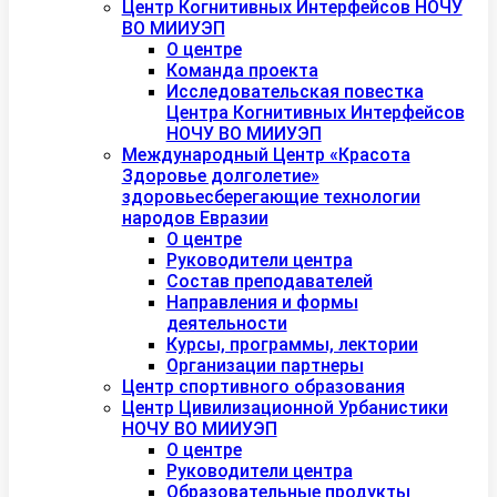
Центр Когнитивных Интерфейсов НОЧУ
ВО МИИУЭП
О центре
Команда проекта
Исследовательская повестка
Центра Когнитивных Интерфейсов
НОЧУ ВО МИИУЭП
Международный Центр «Красота
Здоровье долголетие»
здоровьесберегающие технологии
народов Евразии
О центре
Руководители центра
Состав преподавателей
Направления и формы
деятельности
Курсы, программы, лектории
Организации партнеры
Центр спортивного образования
Центр Цивилизационной Урбанистики
НОЧУ ВО МИИУЭП
О центре
Руководители центра
Образовательные продукты