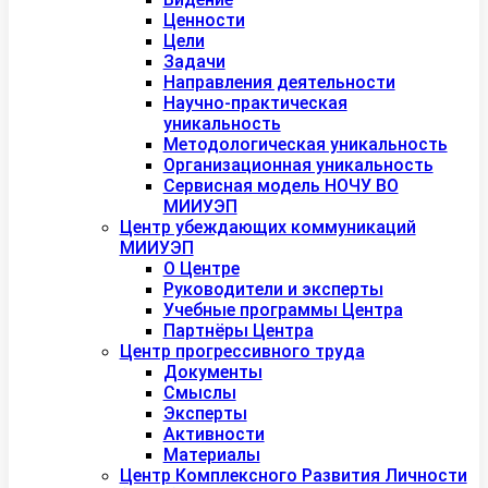
Ценности
Цели
Задачи
Направления деятельности
Научно-практическая
уникальность
Методологическая уникальность
Организационная уникальность
Сервисная модель НОЧУ ВО
МИИУЭП
Центр убеждающих коммуникаций
МИИУЭП
О Центре
Руководители и эксперты
Учебные программы Центра
Партнёры Центра
Центр прогрессивного труда
Документы
Смыслы
Эксперты
Активности
Материалы
Центр Комплексного Развития Личности