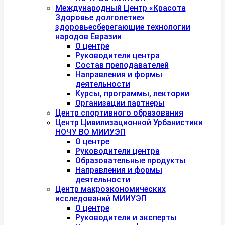
Международный Центр «Красота
Здоровье долголетие»
здоровьесберегающие технологии
народов Евразии
О центре
Руководители центра
Состав преподавателей
Направления и формы
деятельности
Курсы, программы, лектории
Организации партнеры
Центр спортивного образования
Центр Цивилизационной Урбанистики
НОЧУ ВО МИИУЭП
О центре
Руководители центра
Образовательные продукты
Направления и формы
деятельности
Центр макроэкономических
исследований МИИУЭП
О центре
Руководители и эксперты