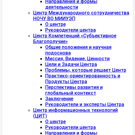
Направления и формы
деятельности
Центр Международного сотрудничества
НОЧУ ВО МИИУЭП
О центре
Руководители центра
Центр Компетенций «Субъективное
Благополучие»
Общие положения и научная
подоснова
Миссия, Видение, Ценности
Цели и Задачи Центра
Проблемы, которые решает Центр
Практико-ориентированность и
Продукты Центра
Перспективы развития и
глобальный контекст
Заключение
Руководители и эксперты Центра
Центр информационных технологий
(ЦИТ)
О центре
Руководители центра
Направления и формы