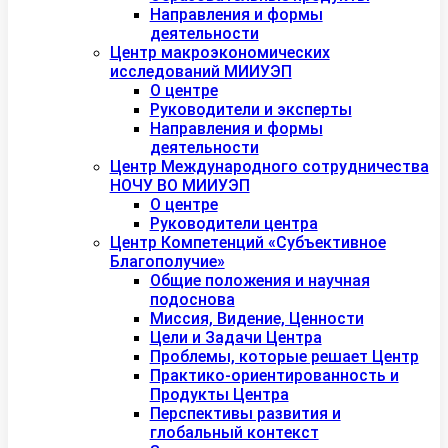
Направления и формы
деятельности
Центр макроэкономических
исследований МИИУЭП
О центре
Руководители и эксперты
Направления и формы
деятельности
Центр Международного сотрудничества
НОЧУ ВО МИИУЭП
О центре
Руководители центра
Центр Компетенций «Субъективное
Благополучие»
Общие положения и научная
подоснова
Миссия, Видение, Ценности
Цели и Задачи Центра
Проблемы, которые решает Центр
Практико-ориентированность и
Продукты Центра
Перспективы развития и
глобальный контекст