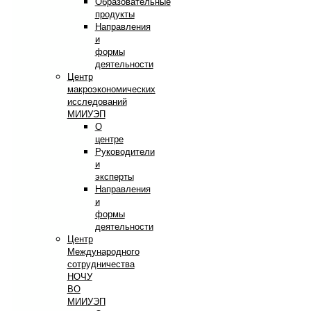
Образовательные
продукты
Направления
и
формы
деятельности
Центр
макроэкономических
исследований
МИИУЭП
О
центре
Руководители
и
эксперты
Направления
и
формы
деятельности
Центр
Международного
сотрудничества
НОЧУ
ВО
МИИУЭП