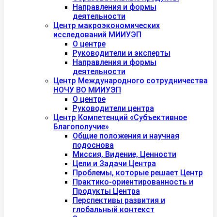
Направления и формы
деятельности
Центр макроэкономических
исследований МИИУЭП
О центре
Руководители и эксперты
Направления и формы
деятельности
Центр Международного сотрудничества
НОЧУ ВО МИИУЭП
О центре
Руководители центра
Центр Компетенций «Субъективное
Благополучие»
Общие положения и научная
подоснова
Миссия, Видение, Ценности
Цели и Задачи Центра
Проблемы, которые решает Центр
Практико-ориентированность и
Продукты Центра
Перспективы развития и
глобальный контекст