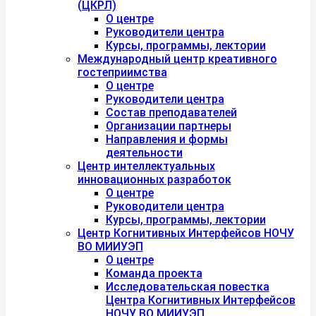
(ЦКРЛ)
О центре
Руководители центра
Курсы, программы, лектории
Международный центр креативного
гостеприимства
О центре
Руководители центра
Состав преподавателей
Организации партнеры
Направления и формы
деятельности
Центр интеллектуальных
инновационных разработок
О центре
Руководители центра
Курсы, программы, лектории
Центр Когнитивных Интерфейсов НОЧУ
ВО МИИУЭП
О центре
Команда проекта
Исследовательская повестка
Центра Когнитивных Интерфейсов
НОЧУ ВО МИИУЭП