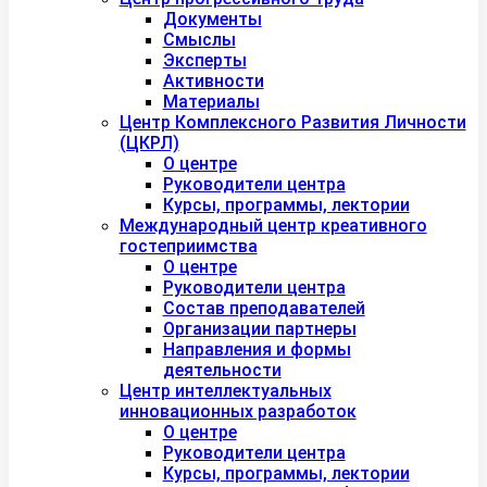
Документы
Смыслы
Эксперты
Активности
Материалы
Центр Комплексного Развития Личности
(ЦКРЛ)
О центре
Руководители центра
Курсы, программы, лектории
Международный центр креативного
гостеприимства
О центре
Руководители центра
Состав преподавателей
Организации партнеры
Направления и формы
деятельности
Центр интеллектуальных
инновационных разработок
О центре
Руководители центра
Курсы, программы, лектории