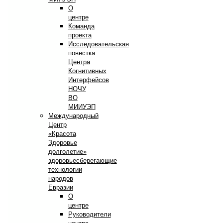
О
центре
Команда
проекта
Исследовательская
повестка
Центра
Когнитивных
Интерфейсов
НОЧУ
ВО
МИИУЭП
Международный
Центр
«Красота
Здоровье
долголетие»
здоровьесберегающие
технологии
народов
Евразии
О
центре
Руководители