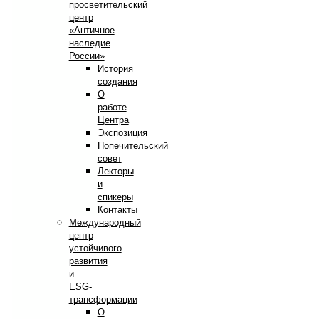
просветительский
центр
«Античное
наследие
России»
История
создания
О
работе
Центра
Экспозиция
Попечительский
совет
Лекторы
и
спикеры
Контакты
Международный
центр
устойчивого
развития
и
ESG-
трансформации
О