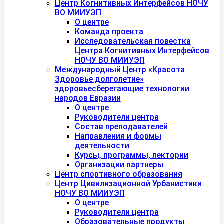
Центр Когнитивных Интерфейсов НОЧУ
ВО МИИУЭП
О центре
Команда проекта
Исследовательская повестка
Центра Когнитивных Интерфейсов
НОЧУ ВО МИИУЭП
Международный Центр «Красота
Здоровье долголетие»
здоровьесберегающие технологии
народов Евразии
О центре
Руководители центра
Состав преподавателей
Направления и формы
деятельности
Курсы, программы, лектории
Организации партнеры
Центр спортивного образования
Центр Цивилизационной Урбанистики
НОЧУ ВО МИИУЭП
О центре
Руководители центра
Образовательные продукты