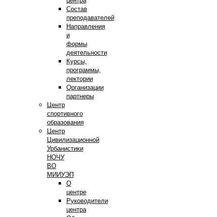
центра
Состав
преподавателей
Направления
и
формы
деятельности
Курсы,
программы,
лектории
Организации
партнеры
Центр
спортивного
образования
Центр
Цивилизационной
Урбанистики
НОЧУ
ВО
МИИУЭП
О
центре
Руководители
центра