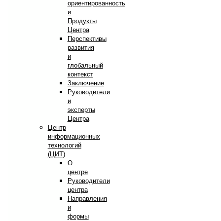
ориентированность
и
Продукты
Центра
Перспективы
развития
и
глобальный
контекст
Заключение
Руководители
и
эксперты
Центра
Центр
информационных
технологий
(ЦИТ)
О
центре
Руководители
центра
Направления
и
формы