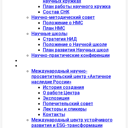
научных кружках
План работы научного кружка
Состав СНК
Научно-методический совет
Положение о НМС
План НМС
Научные школы
Стратегия НИД
Положение о Научной школе
План развития Научных школ
Научно-практические конференции
Международная академия туризма
Центры и лаборатории
Международный научно-
просветительский центр «Античное
наследие России»
История создания
О работе Центра
Экспозиция
Попечительский совет
Лекторы и спикеры
Контакты
Международный центр устойчивого
развития и ESG-трансформации