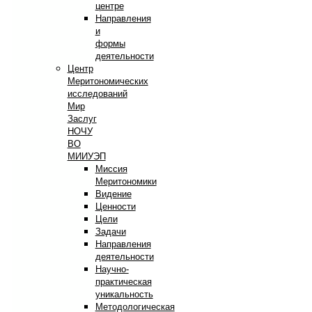
центре
Направления
и
формы
деятельности
Центр
Меритономических
исследований
Мир
Заслуг
НОЧУ
ВО
МИИУЭП
Миссия
Меритономики
Видение
Ценности
Цели
Задачи
Направления
деятельности
Научно-
практическая
уникальность
Методологическая