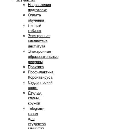
Направления
подготовки
Оплата
обучения
Личный
кабинет
Электронная
библиотека
института
Электронные
образовательные
ресурсы
Практика
Профилактика
Коронавируса
Студенческий
совет
Студии,
клубы,
кружки
Telegram-
канал
для
студентов