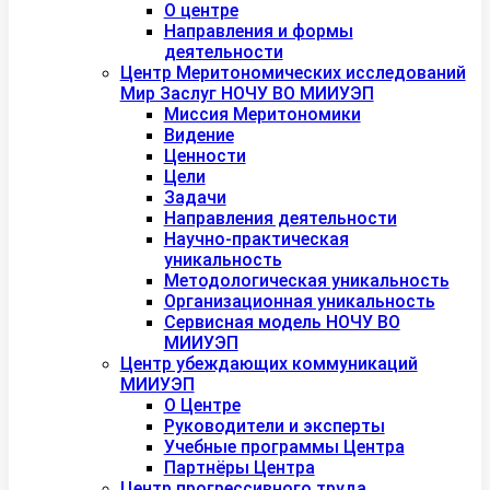
О центре
Направления и формы
деятельности
Центр Меритономических исследований
Мир Заслуг НОЧУ ВО МИИУЭП
Миссия Меритономики
Видение
Ценности
Цели
Задачи
Направления деятельности
Научно-практическая
уникальность
Методологическая уникальность
Организационная уникальность
Сервисная модель НОЧУ ВО
МИИУЭП
Центр убеждающих коммуникаций
МИИУЭП
О Центре
Руководители и эксперты
Учебные программы Центра
Партнёры Центра
Центр прогрессивного труда