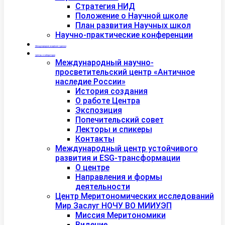
Стратегия НИД
Положение о Научной школе
План развития Научных школ
Научно-практические конференции
Международная академия туризма
Центры и лаборатории
Международный научно-
просветительский центр «Античное
наследие России»
История создания
О работе Центра
Экспозиция
Попечительский совет
Лекторы и спикеры
Контакты
Международный центр устойчивого
развития и ESG-трансформации
О центре
Направления и формы
деятельности
Центр Меритономических исследований
Мир Заслуг НОЧУ ВО МИИУЭП
Миссия Меритономики
Видение