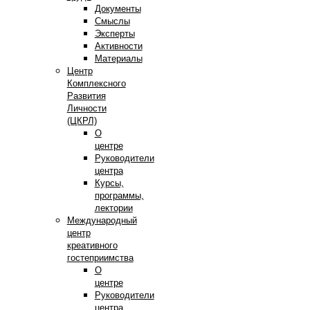
Документы
Смыслы
Эксперты
Активности
Материалы
Центр
Комплексного
Развития
Личности
(ЦКРЛ)
О
центре
Руководители
центра
Курсы,
программы,
лектории
Международный
центр
креативного
гостеприимства
О
центре
Руководители
центра