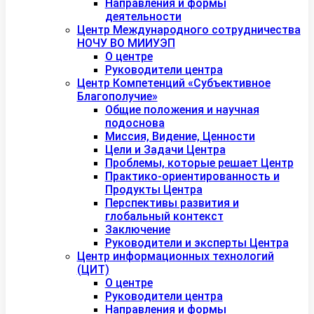
Направления и формы
деятельности
Центр Международного сотрудничества
НОЧУ ВО МИИУЭП
О центре
Руководители центра
Центр Компетенций «Субъективное
Благополучие»
Общие положения и научная
подоснова
Миссия, Видение, Ценности
Цели и Задачи Центра
Проблемы, которые решает Центр
Практико-ориентированность и
Продукты Центра
Перспективы развития и
глобальный контекст
Заключение
Руководители и эксперты Центра
Центр информационных технологий
(ЦИТ)
О центре
Руководители центра
Направления и формы