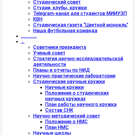
Студенческий совет
Студии, клубы, кружки
Telegram-канал для студентов МИИУЭП
КВН
Студенческая газета “Цветной монокль”
Наша футбольная команда
Дополнительное образование
Наука
Советники президента
Ученый совет
Стратегия научно-исследовательской
деятельности
Планы и отчеты по НИД
Научно-практические лаборатории
Студенческие научные кружки
Научные кружки
Положение о студенческих
научных кружках
План работы научного кружка
Состав СНК
Научно-методический совет
Положение о НМС
План НМС
Научные школы