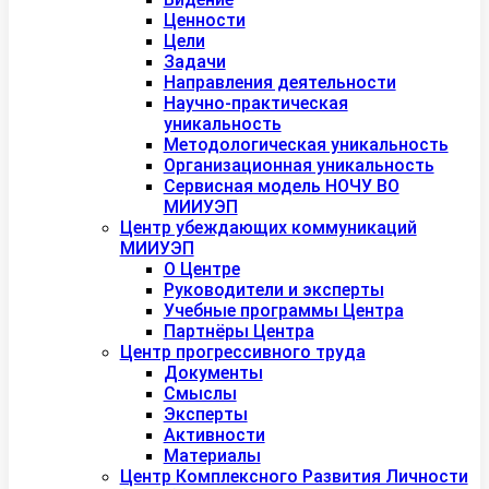
Ценности
Цели
Задачи
Направления деятельности
Научно-практическая
уникальность
Методологическая уникальность
Организационная уникальность
Сервисная модель НОЧУ ВО
МИИУЭП
Центр убеждающих коммуникаций
МИИУЭП
О Центре
Руководители и эксперты
Учебные программы Центра
Партнёры Центра
Центр прогрессивного труда
Документы
Смыслы
Эксперты
Активности
Материалы
Центр Комплексного Развития Личности