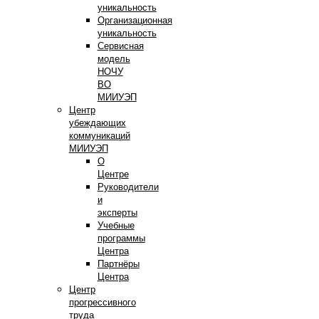
уникальность
Организационная
уникальность
Сервисная
модель
НОЧУ
ВО
МИИУЭП
Центр
убеждающих
коммуникаций
МИИУЭП
О
Центре
Руководители
и
эксперты
Учебные
программы
Центра
Партнёры
Центра
Центр
прогрессивного
труда