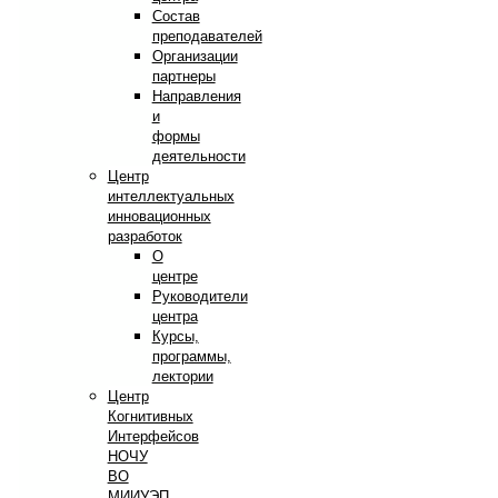
Состав
преподавателей
Организации
партнеры
Направления
и
формы
деятельности
Центр
интеллектуальных
инновационных
разработок
О
центре
Руководители
центра
Курсы,
программы,
лектории
Центр
Когнитивных
Интерфейсов
НОЧУ
ВО
МИИУЭП