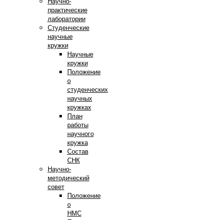
Научно-
практические
лаборатории
Студенческие
научные
кружки
Научные
кружки
Положение
о
студенческих
научных
кружках
План
работы
научного
кружка
Состав
СНК
Научно-
методический
совет
Положение
о
НМС