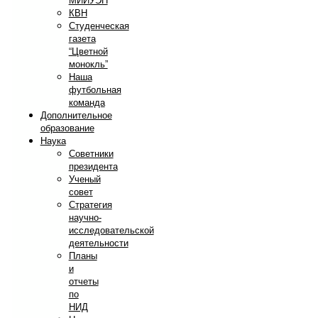
МИИУЭП
КВН
Студенческая
газета
“Цветной
монокль”
Наша
футбольная
команда
Дополнительное
образование
Наука
Советники
президента
Ученый
совет
Стратегия
научно-
исследовательской
деятельности
Планы
и
отчеты
по
НИД