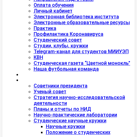
Оплата обучения
Личный кабинет
Электронная библиотека института
Электронные образовательные ресурсы
Практика
Профилактика Коронавируса
Студенческий совет
Студии, клубы, кружки
Telegram-канал для студентов МИИУЭП
КВН
Студенческая газета “Цветной монокль”
Наша футбольная команда
Дополнительное образование
Наука
Советники президента
Ученый совет
Стратегия научно-исследовательской
деятельности
Планы и отчеты по НИД
Научно-практические лаборатории
Студенческие научные кружки
Научные кружки
Положение о студенческих