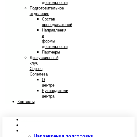
деятельности
Подготовительное
отделение
Состав
преподавателей
Направления
и
формы
деятельности
Партнеры
Дискуссионный
клуб
Сергея
Сопелева
О
центре
Руководители
центра
Контакты
Сведения об образовательной организации
Абитуриентам
Студентам
Направления подготовки