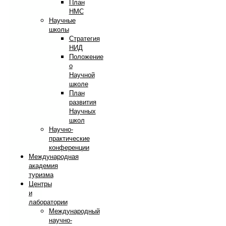
План
НМС
Научные
школы
Стратегия
НИД
Положение
о
Научной
школе
План
развития
Научных
школ
Научно-
практические
конференции
Международная
академия
туризма
Центры
и
лаборатории
Международный
научно-