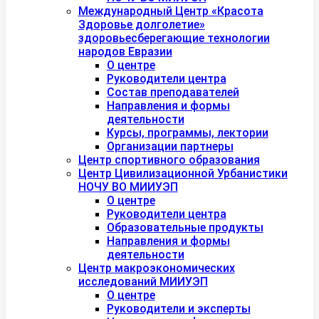
Международный Центр «Красота
Здоровье долголетие»
здоровьесберегающие технологии
народов Евразии
О центре
Руководители центра
Состав преподавателей
Направления и формы
деятельности
Курсы, программы, лектории
Организации партнеры
Центр спортивного образования
Центр Цивилизационной Урбанистики
НОЧУ ВО МИИУЭП
О центре
Руководители центра
Образовательные продукты
Направления и формы
деятельности
Центр макроэкономических
исследований МИИУЭП
О центре
Руководители и эксперты