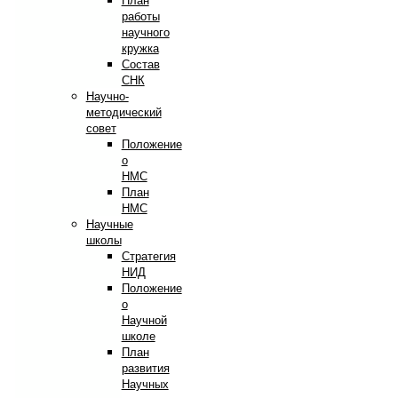
План
работы
научного
кружка
Состав
СНК
Научно-
методический
совет
Положение
о
НМС
План
НМС
Научные
школы
Стратегия
НИД
Положение
о
Научной
школе
План
развития
Научных