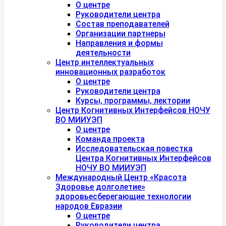
О центре
Руководители центра
Состав преподавателей
Организации партнеры
Направления и формы
деятельности
Центр интеллектуальных
инновационных разработок
О центре
Руководители центра
Курсы, программы, лектории
Центр Когнитивных Интерфейсов НОЧУ
ВО МИИУЭП
О центре
Команда проекта
Исследовательская повестка
Центра Когнитивных Интерфейсов
НОЧУ ВО МИИУЭП
Международный Центр «Красота
Здоровье долголетие»
здоровьесберегающие технологии
народов Евразии
О центре
Руководители центра