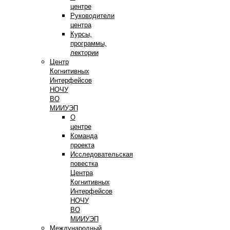
центре
Руководители
центра
Курсы,
программы,
лектории
Центр
Когнитивных
Интерфейсов
НОЧУ
ВО
МИИУЭП
О
центре
Команда
проекта
Исследовательская
повестка
Центра
Когнитивных
Интерфейсов
НОЧУ
ВО
МИИУЭП
Международный