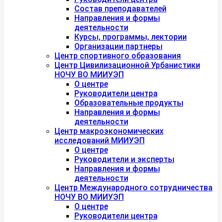
Состав преподавателей
Направления и формы
деятельности
Курсы, программы, лектории
Организации партнеры
Центр спортивного образования
Центр Цивилизационной Урбанистики
НОЧУ ВО МИИУЭП
О центре
Руководители центра
Образовательные продукты
Направления и формы
деятельности
Центр макроэкономических
исследований МИИУЭП
О центре
Руководители и эксперты
Направления и формы
деятельности
Центр Международного сотрудничества
НОЧУ ВО МИИУЭП
О центре
Руководители центра