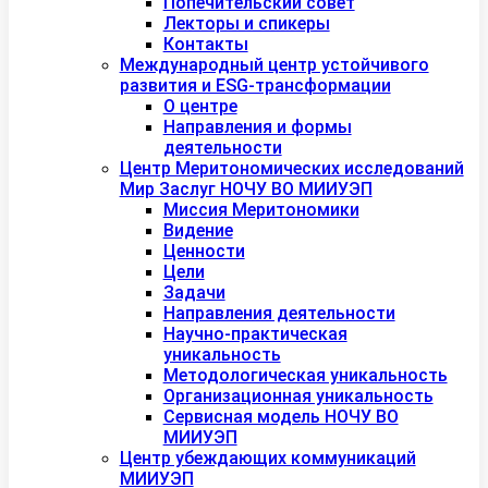
Попечительский совет
Лекторы и спикеры
Контакты
Международный центр устойчивого
развития и ESG-трансформации
О центре
Направления и формы
деятельности
Центр Меритономических исследований
Мир Заслуг НОЧУ ВО МИИУЭП
Миссия Меритономики
Видение
Ценности
Цели
Задачи
Направления деятельности
Научно-практическая
уникальность
Методологическая уникальность
Организационная уникальность
Сервисная модель НОЧУ ВО
МИИУЭП
Центр убеждающих коммуникаций
МИИУЭП