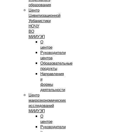
образования
Центр
Цивилизационной
Урбанистики
НОЧУ
ВО
МИИУЭП
О
центре
Руководители
центра
Образовательные
продукты
Направления
и
формы
деятельности
Центр
макроэкономических
исследований
МИИУЭП
О
центре
Руководители