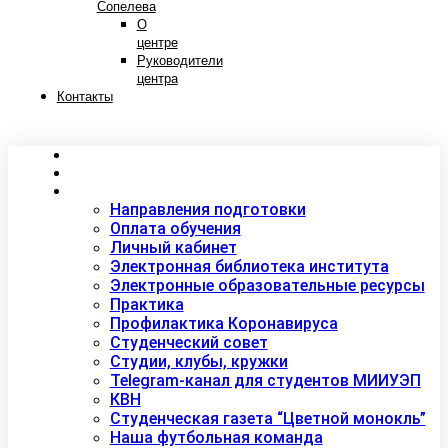
Сопелева
О
центре
Руководители
центра
Контакты
Сведения об образовательной организации
Абитуриентам
Студентам
Направления подготовки
Оплата обучения
Личный кабинет
Электронная библиотека института
Электронные образовательные ресурсы
Практика
Профилактика Коронавируса
Студенческий совет
Студии, клубы, кружки
Telegram-канал для студентов МИИУЭП
КВН
Студенческая газета “Цветной монокль”
Наша футбольная команда