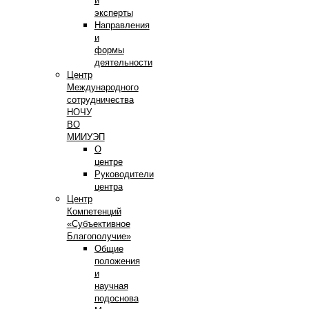
и
эксперты
Направления
и
формы
деятельности
Центр
Международного
сотрудничества
НОЧУ
ВО
МИИУЭП
О
центре
Руководители
центра
Центр
Компетенций
«Субъективное
Благополучие»
Общие
положения
и
научная
подоснова