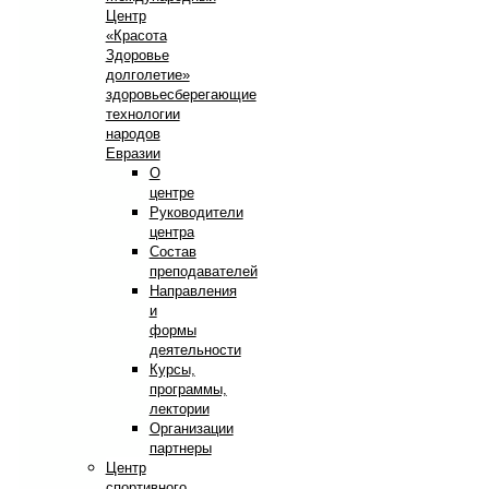
Центр
«Красота
Здоровье
долголетие»
здоровьесберегающие
технологии
народов
Евразии
О
центре
Руководители
центра
Состав
преподавателей
Направления
и
формы
деятельности
Курсы,
программы,
лектории
Организации
партнеры
Центр
спортивного