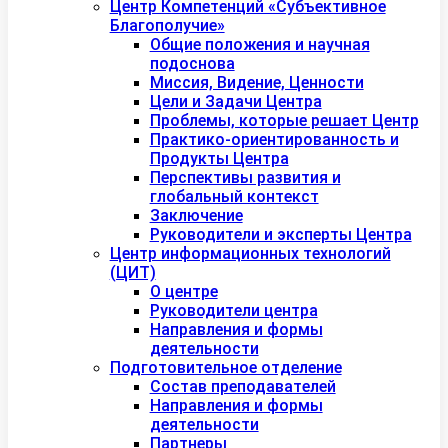
Центр Компетенций «Субъективное
Благополучие»
Общие положения и научная
подоснова
Миссия, Видение, Ценности
Цели и Задачи Центра
Проблемы, которые решает Центр
Практико-ориентированность и
Продукты Центра
Перспективы развития и
глобальный контекст
Заключение
Руководители и эксперты Центра
Центр информационных технологий
(ЦИТ)
О центре
Руководители центра
Направления и формы
деятельности
Подготовительное отделение
Состав преподавателей
Направления и формы
деятельности
Партнеры