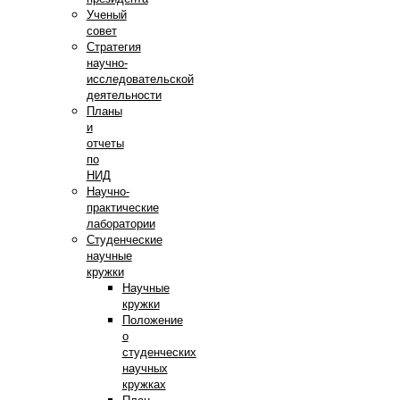
Ученый
совет
Стратегия
научно-
исследовательской
деятельности
Планы
и
отчеты
по
НИД
Научно-
практические
лаборатории
Студенческие
научные
кружки
Научные
кружки
Положение
о
студенческих
научных
кружках