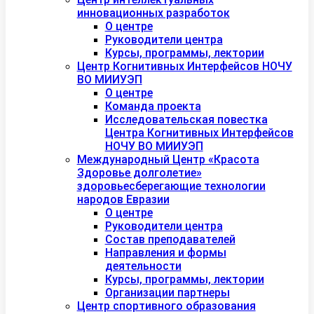
инновационных разработок
О центре
Руководители центра
Курсы, программы, лектории
Центр Когнитивных Интерфейсов НОЧУ
ВО МИИУЭП
О центре
Команда проекта
Исследовательская повестка
Центра Когнитивных Интерфейсов
НОЧУ ВО МИИУЭП
Международный Центр «Красота
Здоровье долголетие»
здоровьесберегающие технологии
народов Евразии
О центре
Руководители центра
Состав преподавателей
Направления и формы
деятельности
Курсы, программы, лектории
Организации партнеры
Центр спортивного образования