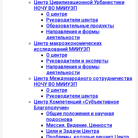
Центр Цивилизационной Урбанистики
НОЧУ ВО МИИУЭП
О центре
Руководители центра
Образовательные продукты
Направления и формы
деятельности
Центр макроэкономических
исследований МИИУЭП
О центре
Руководители и эксперты
Направления и формы
деятельности
Центр Международного сотрудничества
НОЧУ ВО МИИУЭП
О центре
Руководители центра
Центр Компетенций «Субъективное
Благополучие»
Общие положения и научная
подоснова
Миссия, Видение, Ценности
Цели и Задачи Центра
Проблемы, которые решает Центр