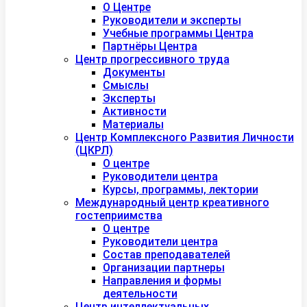
О Центре
Руководители и эксперты
Учебные программы Центра
Партнёры Центра
Центр прогрессивного труда
Документы
Смыслы
Эксперты
Активности
Материалы
Центр Комплексного Развития Личности
(ЦКРЛ)
О центре
Руководители центра
Курсы, программы, лектории
Международный центр креативного
гостеприимства
О центре
Руководители центра
Состав преподавателей
Организации партнеры
Направления и формы
деятельности
Центр интеллектуальных