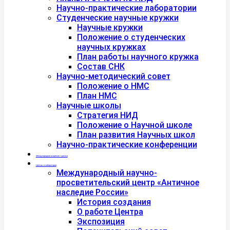
Научно-практические лаборатории
Студенческие научные кружки
Научные кружки
Положение о студенческих
научных кружках
План работы научного кружка
Состав СНК
Научно-методический совет
Положение о НМС
План НМС
Научные школы
Стратегия НИД
Положение о Научной школе
План развития Научных школ
Научно-практические конференции
Международная академия туризма
Центры и лаборатории
Международный научно-
просветительский центр «Античное
наследие России»
История создания
О работе Центра
Экспозиция