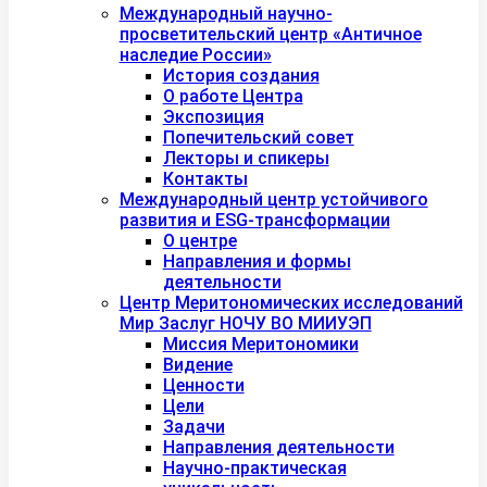
Международный научно-
просветительский центр «Античное
наследие России»
История создания
О работе Центра
Экспозиция
Попечительский совет
Лекторы и спикеры
Контакты
Международный центр устойчивого
развития и ESG-трансформации
О центре
Направления и формы
деятельности
Центр Меритономических исследований
Мир Заслуг НОЧУ ВО МИИУЭП
Миссия Меритономики
Видение
Ценности
Цели
Задачи
Направления деятельности
Научно-практическая