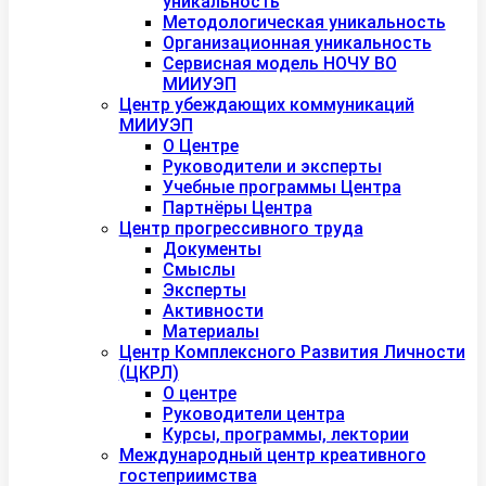
уникальность
Методологическая уникальность
Организационная уникальность
Сервисная модель НОЧУ ВО
МИИУЭП
Центр убеждающих коммуникаций
МИИУЭП
О Центре
Руководители и эксперты
Учебные программы Центра
Партнёры Центра
Центр прогрессивного труда
Документы
Смыслы
Эксперты
Активности
Материалы
Центр Комплексного Развития Личности
(ЦКРЛ)
О центре
Руководители центра
Курсы, программы, лектории
Международный центр креативного
гостеприимства