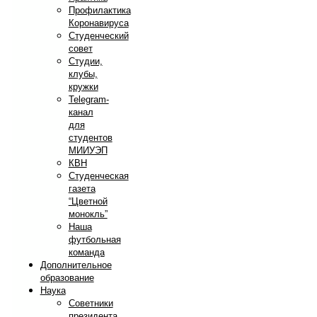
Профилактика
Коронавируса
Студенческий
совет
Студии,
клубы,
кружки
Telegram-
канал
для
студентов
МИИУЭП
КВН
Студенческая
газета
“Цветной
монокль”
Наша
футбольная
команда
Дополнительное
образование
Наука
Советники
президента