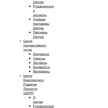
Центре
Руководители
и
эксперты
Учебные
программы
Центра
Партнёры
Центра
Центр
прогрессивного
труда
Документы
Смыслы
Эксперты
Активности
Материалы
Центр
Комплексного
Развития
Личности
(ЦКРЛ)
О
центре
Руководители