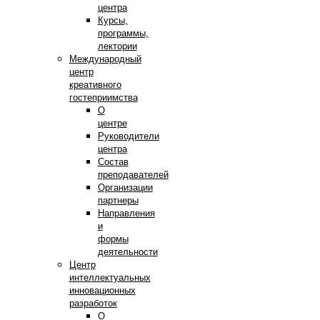
центра
Курсы,
программы,
лектории
Международный
центр
креативного
гостеприимства
О
центре
Руководители
центра
Состав
преподавателей
Организации
партнеры
Направления
и
формы
деятельности
Центр
интеллектуальных
инновационных
разработок
О