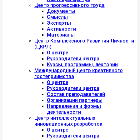
Центр прогрессивного труда
Документы
Смыслы
Эксперты
Активности
Материалы
Центр Комплексного Развития Личности
(ЦКРЛ)
О центре
Руководители центра
Курсы, программы, лектории
Международный центр креативного
гостеприимства
О центре
Руководители центра
Состав преподавателей
Организации партнеры
Направления и формы
деятельности
Центр интеллектуальных
инновационных разработок
О центре
Руководители центра