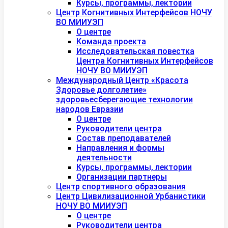
Курсы, программы, лектории
Центр Когнитивных Интерфейсов НОЧУ
ВО МИИУЭП
О центре
Команда проекта
Исследовательская повестка
Центра Когнитивных Интерфейсов
НОЧУ ВО МИИУЭП
Международный Центр «Красота
Здоровье долголетие»
здоровьесберегающие технологии
народов Евразии
О центре
Руководители центра
Состав преподавателей
Направления и формы
деятельности
Курсы, программы, лектории
Организации партнеры
Центр спортивного образования
Центр Цивилизационной Урбанистики
НОЧУ ВО МИИУЭП
О центре
Руководители центра