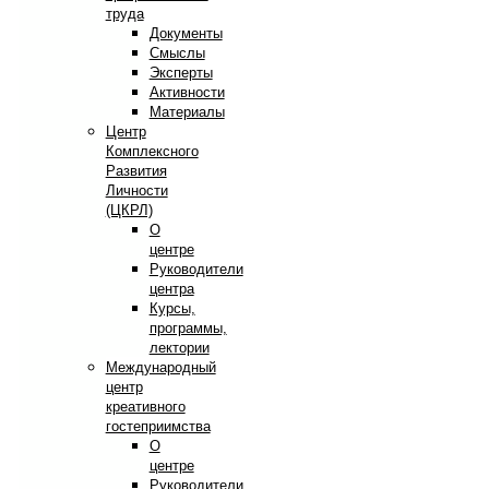
труда
Документы
Смыслы
Эксперты
Активности
Материалы
Центр
Комплексного
Развития
Личности
(ЦКРЛ)
О
центре
Руководители
центра
Курсы,
программы,
лектории
Международный
центр
креативного
гостеприимства
О
центре
Руководители