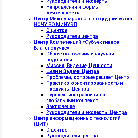
Руководители и эксперты
Направления и формы
деятельности
Центр Международного сотрудничества
НОЧУ ВО МИИУЭП
О центре
Руководители центра
Центр Компетенций «Субъективное
Благополучие»
Общие положения и научная
подоснова
Миссия, Видение, Ценности
Цели и Задачи Центра
Проблемы, которые решает Центр
Практико-ориентированность и
Продукты Центра
Перспективы развития и
глобальный контекст
Заключение
Руководители и эксперты Центра
Центр информационных технологий
(ЦИТ)
О центре
Руководители центра