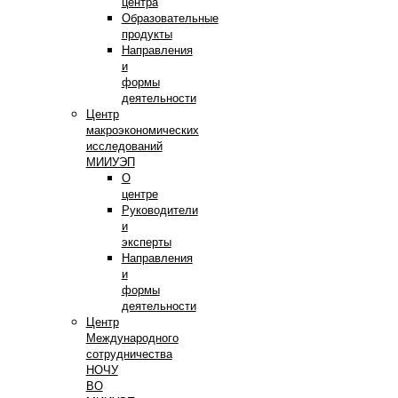
центра
Образовательные
продукты
Направления
и
формы
деятельности
Центр
макроэкономических
исследований
МИИУЭП
О
центре
Руководители
и
эксперты
Направления
и
формы
деятельности
Центр
Международного
сотрудничества
НОЧУ
ВО