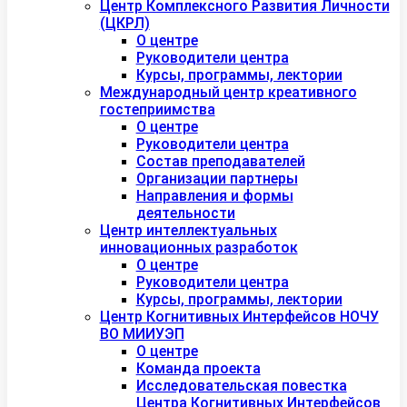
Центр Комплексного Развития Личности
(ЦКРЛ)
О центре
Руководители центра
Курсы, программы, лектории
Международный центр креативного
гостеприимства
О центре
Руководители центра
Состав преподавателей
Организации партнеры
Направления и формы
деятельности
Центр интеллектуальных
инновационных разработок
О центре
Руководители центра
Курсы, программы, лектории
Центр Когнитивных Интерфейсов НОЧУ
ВО МИИУЭП
О центре
Команда проекта
Исследовательская повестка
Центра Когнитивных Интерфейсов