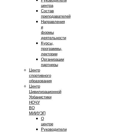
Руководители
центра
Состав
преподавателей
Направления
и
формы
деятельности
Курсы,
программы,
лектории
Организации
партнеры
Центр
спортивного
образования
Центр
Цивилизационной
Урбанистики
НОЧУ
ВО
МИИУЭП
О
центре
Руководители