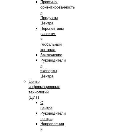
Практико-
ориентированность
и
Продукты
Центра
Перспективы
развития
и
глобальный
контекст
Заключение
Руководители
и
эксперты
Центра
Центр
информационных
технологий
(ЦИТ)
О
центре
Руководители
центра
Направления
и