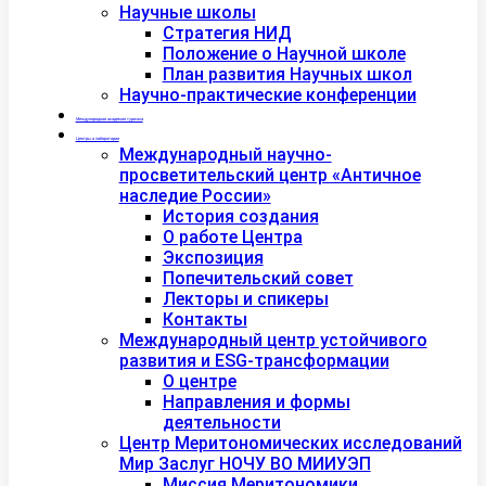
Научные школы
Стратегия НИД
Положение о Научной школе
План развития Научных школ
Научно-практические конференции
Международная академия туризма
Центры и лаборатории
Международный научно-
просветительский центр «Античное
наследие России»
История создания
О работе Центра
Экспозиция
Попечительский совет
Лекторы и спикеры
Контакты
Международный центр устойчивого
развития и ESG-трансформации
О центре
Направления и формы
деятельности
Центр Меритономических исследований
Мир Заслуг НОЧУ ВО МИИУЭП
Миссия Меритономики