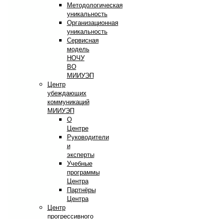
Методологическая
уникальность
Организационная
уникальность
Сервисная
модель
НОЧУ
ВО
МИИУЭП
Центр
убеждающих
коммуникаций
МИИУЭП
О
Центре
Руководители
и
эксперты
Учебные
программы
Центра
Партнёры
Центра
Центр
прогрессивного