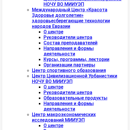
НОЧУ ВО МИИУЭП
Международный Центр «Красота
Здоровье долголетие»
здоровьесберегающие технологии
народов Евразии
О центре
Руководители центра
Состав преподавателей
Направления и формы
деятельности
Курсы, программы, лектории
Организации партнеры
Центр спортивного образования
Центр Цивилизационной Урбанистики
НОЧУ ВО МИИУЭП
О центре
Руководители центра
Образовательные продукты
Направления и формы
деятельности
Центр макроэкономических
исследований МИИУЭП
О центре