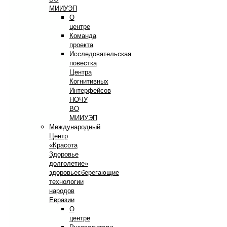
МИИУЭП
О
центре
Команда
проекта
Исследовательская
повестка
Центра
Когнитивных
Интерфейсов
НОЧУ
ВО
МИИУЭП
Международный
Центр
«Красота
Здоровье
долголетие»
здоровьесберегающие
технологии
народов
Евразии
О
центре