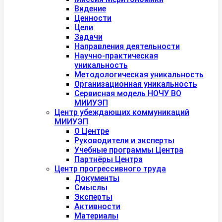
Видение
Ценности
Цели
Задачи
Направления деятельности
Научно-практическая
уникальность
Методологическая уникальность
Организационная уникальность
Сервисная модель НОЧУ ВО
МИИУЭП
Центр убеждающих коммуникаций
МИИУЭП
О Центре
Руководители и эксперты
Учебные программы Центра
Партнёры Центра
Центр прогрессивного труда
Документы
Смыслы
Эксперты
Активности
Материалы