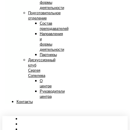
формы
деятельности
Подготовительное
отделение
Состав
преподавателей
Направления
и
формы
деятельности
Партнеры
Дискуссионный
клуб
Сергея
Сопелева
О
центре
Руководители
центра
Контакты
Сведения об образовательной организации
Абитуриентам