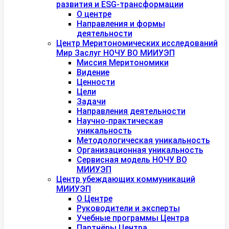
развития и ESG-трансформации
О центре
Направления и формы
деятельности
Центр Меритономических исследований
Мир Заслуг НОЧУ ВО МИИУЭП
Миссия Меритономики
Видение
Ценности
Цели
Задачи
Направления деятельности
Научно-практическая
уникальность
Методологическая уникальность
Организационная уникальность
Сервисная модель НОЧУ ВО
МИИУЭП
Центр убеждающих коммуникаций
МИИУЭП
О Центре
Руководители и эксперты
Учебные программы Центра
Партнёры Центра