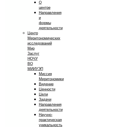
О
центре
Направления
и
формы
деятельности
Центр
Меритономических
исследований
Мир
Заслуг
НОЧУ
ВО
МИИУЭП
Миссия
Меритономики
Видение
Ценности
Цели
Задачи
Направления
деятельности
Научно-
практическая
уникальность