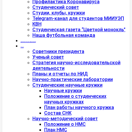
Профилактика Коронавируса
Студенческий совет
Студии, клубы, кружки
Telegram-канал для студентов МИИУЭП
КВН
Студенческая газета “Цветной монокль”
Наша футбольная команда
Дополнительное образование
Наука
Советники президента
Ученый совет
Стратегия научно-исследовательской
деятельности
Планы и отчеты по НИД
Научно-практические лаборатории
Студенческие научные кружки
Научные кружки
Положение о студенческих
научных кружках
План работы научного кружка
Состав СНК
Научно-методический совет
Положение о НМС
План НМС