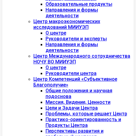
Образовательные продукты
Направления и формы
деятельности
Центр макроэкономических
исследований МИИУЭП
О центре
Руководители и эксперты
Направления и формы
деятельности
Центр Международного сотрудничества
НОЧУ ВО МИИУЭП
О центре
Руководители центра
Центр Компетенций «Субъективное
Благополучие»
Общие положения и научная
подоснова
Миссия, Видение, Ценности
Цели и Задачи Центра
Проблемы, которые решает Центр
Практико-ориентированность и
Продукты Центра
Перспективы развития и