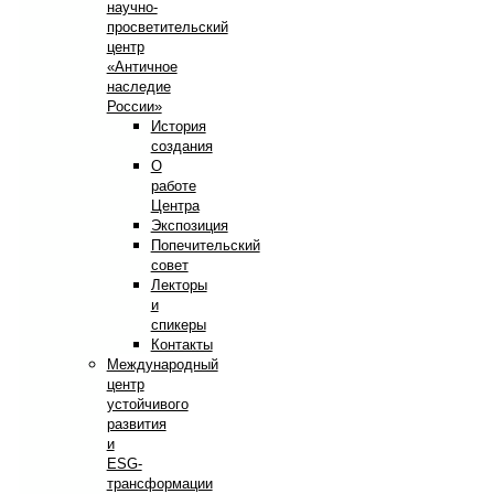
научно-
просветительский
центр
«Античное
наследие
России»
История
создания
О
работе
Центра
Экспозиция
Попечительский
совет
Лекторы
и
спикеры
Контакты
Международный
центр
устойчивого
развития
и
ESG-
трансформации