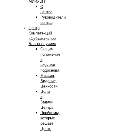
МИИУЭП
О
центре
Руководители
центра
Центр
Компетенций
«Субъективное
Благополучие»
Общие
положения
и
научная
подоснова
Миссия,
Видение,
Ценности
Цели
и
Задачи
Центра
Проблемы,
которые
решает
Центр