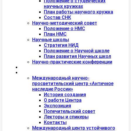
Положение о студенческих
научных кружках
План работы научного кружка
Состав СНК
Научно-методический совет
Положение о НМС
План НМС
Научные школы
Стратегия НИД
Положение о Научной школе
План развития Научных школ
Научно-практические конференции
Международная академия туризма
Центры и лаборатории
Международный научно-
просветительский центр «Античное
наследие России»
История создания
О работе Центра
Экспозиция
Попечительский совет
Лекторы и спикеры
Контакты
Международный центр устойчивого