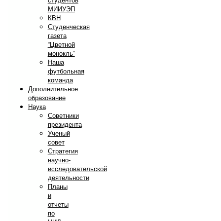
студентов
МИИУЭП
КВН
Студенческая
газета
“Цветной
монокль”
Наша
футбольная
команда
Дополнительное
образование
Наука
Советники
президента
Ученый
совет
Стратегия
научно-
исследовательской
деятельности
Планы
и
отчеты
по