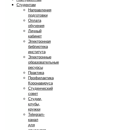
Студентам
Направления
подготовки
Оплата
обучения
Личный
кабинет
Электронная
библиотека
института
Электронные
образовательные
ресурсы
Практика
Профилактика
Коронавируса
Студенческий
совет
Студии,
клубы,
кружки
Telegram-
канал
для