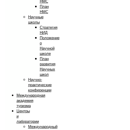
НМС
План
НМС
Научные
школы
Стратегия
НИД
Положение
о
Научной
школе
План
развития
Научных
школ
Научно-
практические
конференции
Международная
академия
туризма
Центры
и
лаборатории
Международный