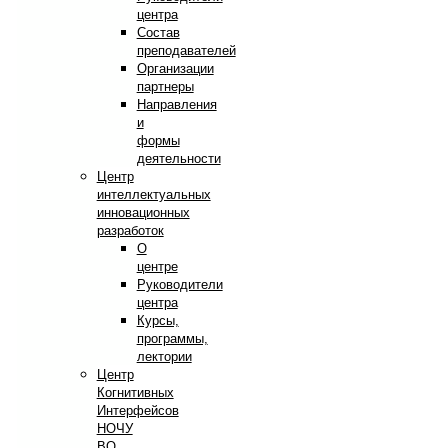
центра
Состав
преподавателей
Организации
партнеры
Направления
и
формы
деятельности
Центр
интеллектуальных
инновационных
разработок
О
центре
Руководители
центра
Курсы,
программы,
лектории
Центр
Когнитивных
Интерфейсов
НОЧУ
ВО