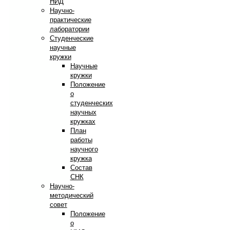
НИД
Научно-
практические
лаборатории
Студенческие
научные
кружки
Научные
кружки
Положение
о
студенческих
научных
кружках
План
работы
научного
кружка
Состав
СНК
Научно-
методический
совет
Положение
о