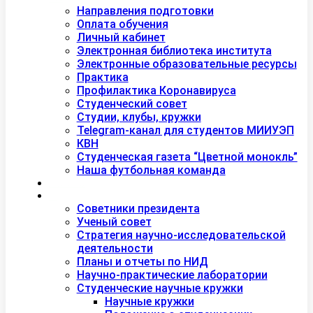
Студентам
Направления подготовки
Оплата обучения
Личный кабинет
Электронная библиотека института
Электронные образовательные ресурсы
Практика
Профилактика Коронавируса
Студенческий совет
Студии, клубы, кружки
Telegram-канал для студентов МИИУЭП
КВН
Студенческая газета “Цветной монокль”
Наша футбольная команда
Дополнительное образование
Наука
Советники президента
Ученый совет
Стратегия научно-исследовательской
деятельности
Планы и отчеты по НИД
Научно-практические лаборатории
Студенческие научные кружки
Научные кружки