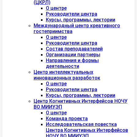
(ЦКРЛ)
О центре
Руководители центра
Курсы, программы, лектории
Международный центр креативного
гостеприимства
О центре
Руководители центра
Состав преподавателей
Организации партнеры
Направления и формы
деятельности
Центр интеллектуальных
инновационных разработок
О центре
Руководители центра
Курсы, программы, лектории
Центр Когнитивных Интерфейсов НОЧУ
ВО МИИУЭП
О центре
Команда проекта
Исследовательская повестка
Центра Когнитивных Интерфейсов
НОЧУ ВО МИИУЭП