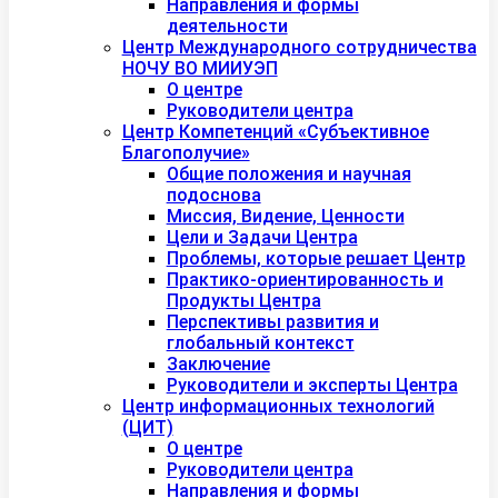
Направления и формы
деятельности
Центр Международного сотрудничества
НОЧУ ВО МИИУЭП
О центре
Руководители центра
Центр Компетенций «Субъективное
Благополучие»
Общие положения и научная
подоснова
Миссия, Видение, Ценности
Цели и Задачи Центра
Проблемы, которые решает Центр
Практико-ориентированность и
Продукты Центра
Перспективы развития и
глобальный контекст
Заключение
Руководители и эксперты Центра
Центр информационных технологий
(ЦИТ)
О центре
Руководители центра
Направления и формы