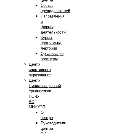
центра
Состав
преподавателей
Направления
и
формы
деятельности
Курсы,
программы,
лектории
Организации
партнеры
Центр
спортивного
образования
Центр
Цивилизационной
Урбанистики
НОЧУ
ВО
МИИУЭП
О
центре
Руководители
центра