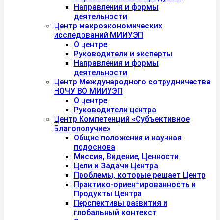
Направления и формы
деятельности
Центр макроэкономических
исследований МИИУЭП
О центре
Руководители и эксперты
Направления и формы
деятельности
Центр Международного сотрудничества
НОЧУ ВО МИИУЭП
О центре
Руководители центра
Центр Компетенций «Субъективное
Благополучие»
Общие положения и научная
подоснова
Миссия, Видение, Ценности
Цели и Задачи Центра
Проблемы, которые решает Центр
Практико-ориентированность и
Продукты Центра
Перспективы развития и
глобальный контекст