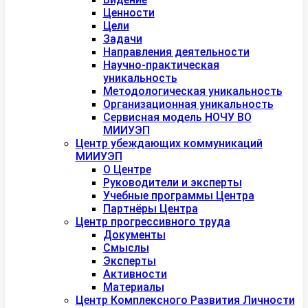
Ценности
Цели
Задачи
Направления деятельности
Научно-практическая
уникальность
Методологическая уникальность
Организационная уникальность
Сервисная модель НОЧУ ВО
МИИУЭП
Центр убеждающих коммуникаций
МИИУЭП
О Центре
Руководители и эксперты
Учебные программы Центра
Партнёры Центра
Центр прогрессивного труда
Документы
Смыслы
Эксперты
Активности
Материалы
Центр Комплексного Развития Личности