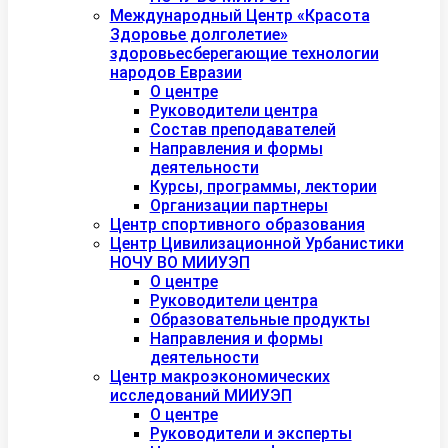
Международный Центр «Красота
Здоровье долголетие»
здоровьесберегающие технологии
народов Евразии
О центре
Руководители центра
Состав преподавателей
Направления и формы
деятельности
Курсы, программы, лектории
Организации партнеры
Центр спортивного образования
Центр Цивилизационной Урбанистики
НОЧУ ВО МИИУЭП
О центре
Руководители центра
Образовательные продукты
Направления и формы
деятельности
Центр макроэкономических
исследований МИИУЭП
О центре
Руководители и эксперты