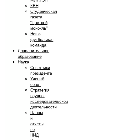
МИИУЭП
КВН
Студенческая
газета
“Цветной
монокль”
Наша
футбольная
команда
Дополнительное
образование
Наука
Советники
президента
Ученый
совет
Стратегия
научно-
исследовательской
деятельности
Планы
и
отчеты
по
НИД