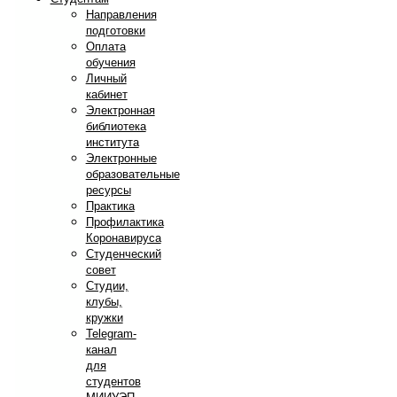
Направления
подготовки
Оплата
обучения
Личный
кабинет
Электронная
библиотека
института
Электронные
образовательные
ресурсы
Практика
Профилактика
Коронавируса
Студенческий
совет
Студии,
клубы,
кружки
Telegram-
канал
для
студентов