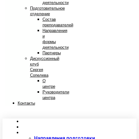
деятельности
Подготовительное
отделение
Состав
преподавателей
Направления
и
формы
деятельности
Партнеры
Дискуссионный
клуб
Сергея
Сопелева
О
центре
Руководители
центра
Контакты
Сведения об образовательной организации
Абитуриентам
Студентам
Направления подготовки