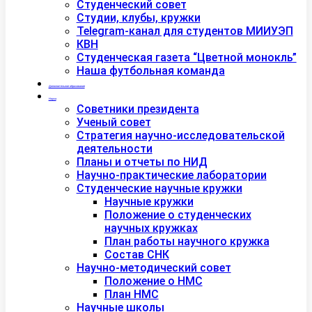
Студенческий совет
Студии, клубы, кружки
Telegram-канал для студентов МИИУЭП
КВН
Студенческая газета “Цветной монокль”
Наша футбольная команда
Дополнительное образование
Наука
Советники президента
Ученый совет
Стратегия научно-исследовательской
деятельности
Планы и отчеты по НИД
Научно-практические лаборатории
Студенческие научные кружки
Научные кружки
Положение о студенческих
научных кружках
План работы научного кружка
Состав СНК
Научно-методический совет
Положение о НМС
План НМС
Научные школы