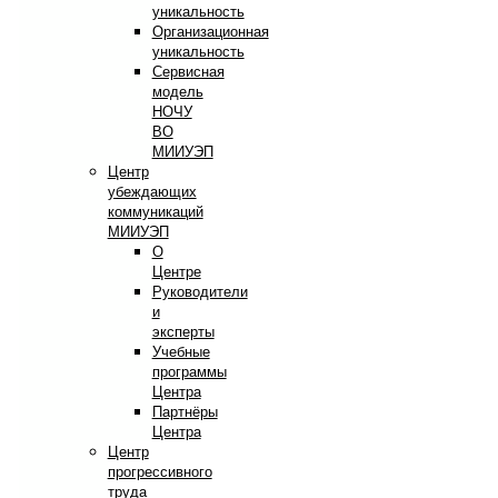
уникальность
Организационная
уникальность
Сервисная
модель
НОЧУ
ВО
МИИУЭП
Центр
убеждающих
коммуникаций
МИИУЭП
О
Центре
Руководители
и
эксперты
Учебные
программы
Центра
Партнёры
Центра
Центр
прогрессивного
труда