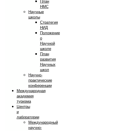
План
НМС
Научные
школы
Стратегия
НИД
Положение
о
Научной
школе
План
развития
Научных
школ
Научно-
практические
конференции
Международная
академия
туризма
Центры
и
лаборатории
Международный
научно-