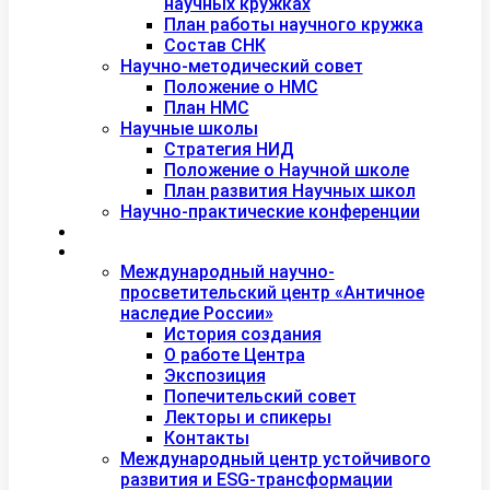
научных кружках
План работы научного кружка
Состав СНК
Научно-методический совет
Положение о НМС
План НМС
Научные школы
Стратегия НИД
Положение о Научной школе
План развития Научных школ
Научно-практические конференции
Международная академия туризма
Центры и лаборатории
Международный научно-
просветительский центр «Античное
наследие России»
История создания
О работе Центра
Экспозиция
Попечительский совет
Лекторы и спикеры
Контакты
Международный центр устойчивого
развития и ESG-трансформации