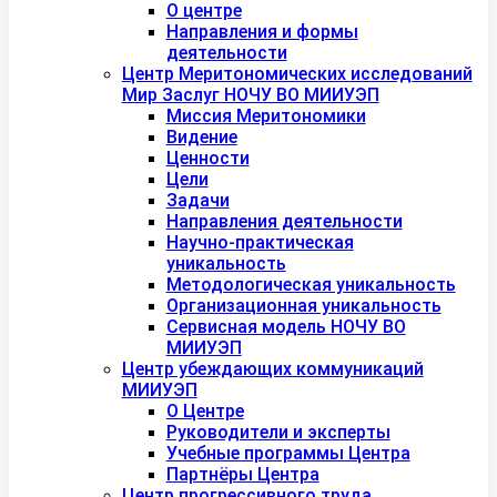
О центре
Направления и формы
деятельности
Центр Меритономических исследований
Мир Заслуг НОЧУ ВО МИИУЭП
Миссия Меритономики
Видение
Ценности
Цели
Задачи
Направления деятельности
Научно-практическая
уникальность
Методологическая уникальность
Организационная уникальность
Сервисная модель НОЧУ ВО
МИИУЭП
Центр убеждающих коммуникаций
МИИУЭП
О Центре
Руководители и эксперты
Учебные программы Центра
Партнёры Центра
Центр прогрессивного труда