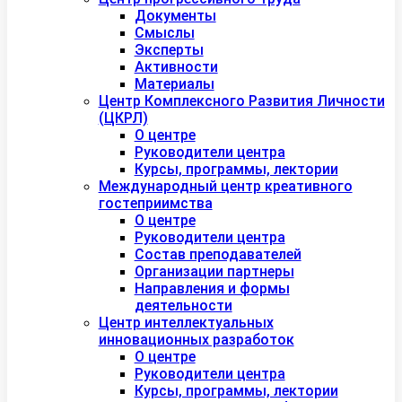
Документы
Смыслы
Эксперты
Активности
Материалы
Центр Комплексного Развития Личности
(ЦКРЛ)
О центре
Руководители центра
Курсы, программы, лектории
Международный центр креативного
гостеприимства
О центре
Руководители центра
Состав преподавателей
Организации партнеры
Направления и формы
деятельности
Центр интеллектуальных
инновационных разработок
О центре
Руководители центра
Курсы, программы, лектории