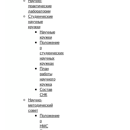
Научно-
практические
лаборатории
Студенческие
научные
кружки
Научные
кружки
Положение
о
студенческих
научных
кружках
План
работы
научного
кружка
Состав
СНК
Научно-
методический
совет
Положение
о
НМС