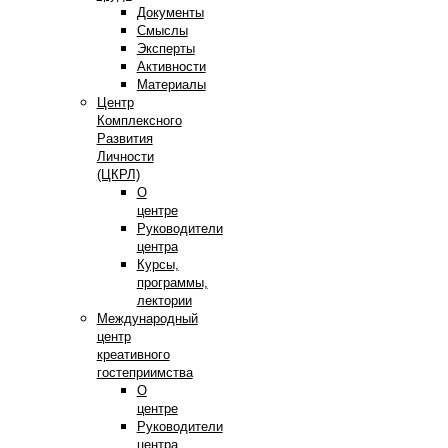
Документы
Смыслы
Эксперты
Активности
Материалы
Центр
Комплексного
Развития
Личности
(ЦКРЛ)
О
центре
Руководители
центра
Курсы,
программы,
лектории
Международный
центр
креативного
гостеприимства
О
центре
Руководители
центра