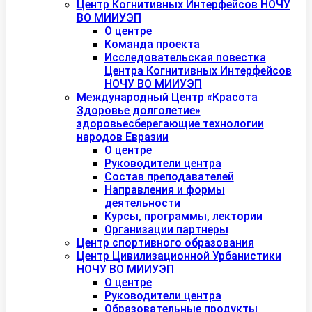
Центр Когнитивных Интерфейсов НОЧУ
ВО МИИУЭП
О центре
Команда проекта
Исследовательская повестка
Центра Когнитивных Интерфейсов
НОЧУ ВО МИИУЭП
Международный Центр «Красота
Здоровье долголетие»
здоровьесберегающие технологии
народов Евразии
О центре
Руководители центра
Состав преподавателей
Направления и формы
деятельности
Курсы, программы, лектории
Организации партнеры
Центр спортивного образования
Центр Цивилизационной Урбанистики
НОЧУ ВО МИИУЭП
О центре
Руководители центра
Образовательные продукты