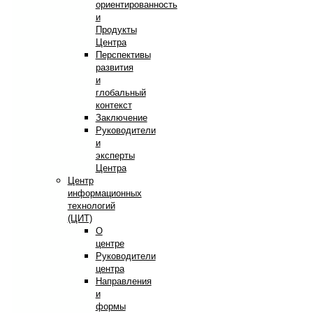
ориентированность
и
Продукты
Центра
Перспективы
развития
и
глобальный
контекст
Заключение
Руководители
и
эксперты
Центра
Центр
информационных
технологий
(ЦИТ)
О
центре
Руководители
центра
Направления
и
формы