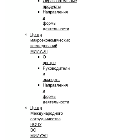
Образовательные
продукты
Направления
и
формы
деятельности
Центр
макроэкономических
исследований
МИИУЭП
О
центре
Руководители
и
эксперты
Направления
и
формы
деятельности
Центр
Международного
сотрудничества
НОЧУ
ВО
МИИУЭП