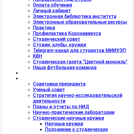
Оплата обучения
Личный кабинет
Электронная библиотека института
Электронные образовательные ресурсы
Практика
Профилактика Коронавируса
Студенческий совет
Студии, клубы, кружки
Telegram-канал для студентов МИИУЭП
КВН
Студенческая газета “Цветной монокль”
Наша футбольная команда
Дополнительное образование
Наука
Советники президента
Ученый совет
Стратегия научно-исследовательской
деятельности
Планы и отчеты по НИД
Научно-практические лаборатории
Студенческие научные кружки
Научные кружки
Положение о студенческих