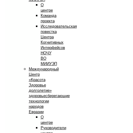
О
центре
Команда
проекта
Исследовательская
повестка
Центра
Когнитивных
Интерфейсов
НОЧУ
ВО
МИИУЭП
Международный
Центр
«Красота
Здоровье
долголетие»
здоровьесберегающие
технологии
народов
Евразии
О
центре
Руководители