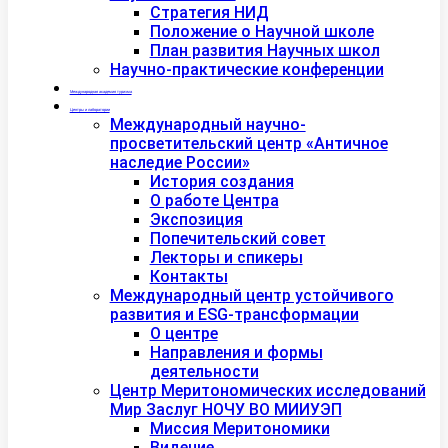
Стратегия НИД
Положение о Научной школе
План развития Научных школ
Научно-практические конференции
Международная академия туризма
Центры и лаборатории
Международный научно-
просветительский центр «Античное
наследие России»
История создания
О работе Центра
Экспозиция
Попечительский совет
Лекторы и спикеры
Контакты
Международный центр устойчивого
развития и ESG-трансформации
О центре
Направления и формы
деятельности
Центр Меритономических исследований
Мир Заслуг НОЧУ ВО МИИУЭП
Миссия Меритономики
Видение