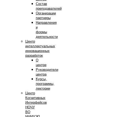
Состав
преподавателей
Организации
партнеры
Направления
и
формы
деятельности
Центр
интеллектуальных
инновационных
разработок
О
центре
Руководители
центра
Курсы,
программы,
лектории
Центр
Когнитивных
Интерфейсов
НОЧУ
ВО
МИИУЭП