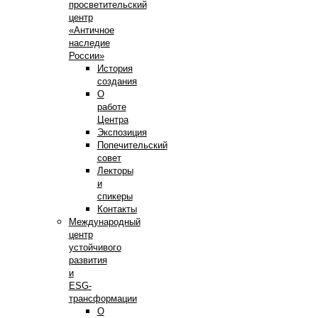
просветительский
центр
«Античное
наследие
России»
История
создания
О
работе
Центра
Экспозиция
Попечительский
совет
Лекторы
и
спикеры
Контакты
Международный
центр
устойчивого
развития
и
ESG-
трансформации
О