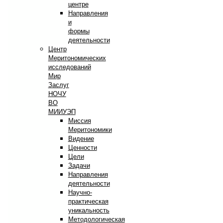
центре
Направления
и
формы
деятельности
Центр
Меритономических
исследований
Мир
Заслуг
НОЧУ
ВО
МИИУЭП
Миссия
Меритономики
Видение
Ценности
Цели
Задачи
Направления
деятельности
Научно-
практическая
уникальность
Методологическая