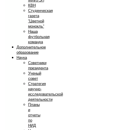
МИИУЭП
КВН
Студенческая
газета
“Цветной
монокль”
Наша
футбольная
команда
Дополнительное
образование
Наука
Советники
президента
Ученый
совет
Стратегия
научно-
исследовательской
деятельности
Планы
и
отчеты
по
НИД