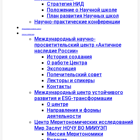
Стратегия НИД
Положение о Научной школе
План развития Научных школ
Научно-практические конференции
Международная академия туризма
Центры и лаборатории
Международный научно-
просветительский центр «Античное
наследие России»
История создания
О работе Центра
Экспозиция
Попечительский совет
Лекторы и спикеры
Контакты
Международный центр устойчивого
развития и ESG-трансформации
О центре
Направления и формы
деятельности
Центр Меритономических исследований
Мир Заслуг НОЧУ ВО МИИУЭП
Миссия Меритономики
Видение