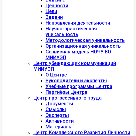
Ценности
Цели
Задачи
Направления деятельности
Научно-практическая
уникальность
Методологическая уникальность
Организационная уникальность
Сервисная модель НОЧУ ВО
МИИУЭП
Центр убеждающих коммуникаций
МИИУЭП
О Центре
Руководители и эксперты
Учебные программы Центра
Партнёры Центра
Центр прогрессивного труда
Документы
Смыслы
Эксперты
Активности
Материалы
Центр Комплексного Развития Личности