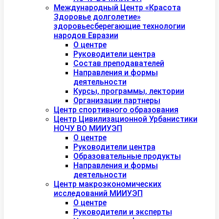
Международный Центр «Красота
Здоровье долголетие»
здоровьесберегающие технологии
народов Евразии
О центре
Руководители центра
Состав преподавателей
Направления и формы
деятельности
Курсы, программы, лектории
Организации партнеры
Центр спортивного образования
Центр Цивилизационной Урбанистики
НОЧУ ВО МИИУЭП
О центре
Руководители центра
Образовательные продукты
Направления и формы
деятельности
Центр макроэкономических
исследований МИИУЭП
О центре
Руководители и эксперты