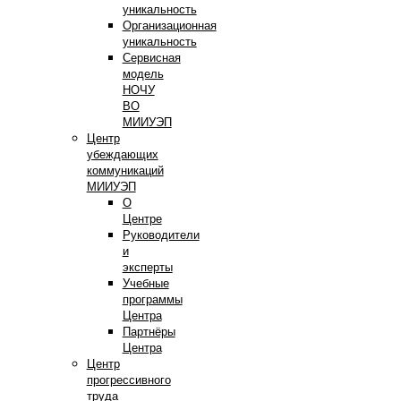
уникальность
Организационная
уникальность
Сервисная
модель
НОЧУ
ВО
МИИУЭП
Центр
убеждающих
коммуникаций
МИИУЭП
О
Центре
Руководители
и
эксперты
Учебные
программы
Центра
Партнёры
Центра
Центр
прогрессивного
труда