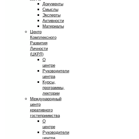
Документы
Смыслы
Эксперты
Активности
Материалы
Центр
Комплексного
Развития
Личности
(ЦКРЛ)
О
центре
Руководители
центра
Курсы,
программы,
лектории
Международный
центр
креативного
гостеприимства
О
центре
Руководители
центра