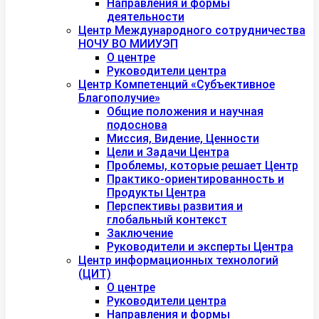
Направления и формы
деятельности
Центр Международного сотрудничества
НОЧУ ВО МИИУЭП
О центре
Руководители центра
Центр Компетенций «Субъективное
Благополучие»
Общие положения и научная
подоснова
Миссия, Видение, Ценности
Цели и Задачи Центра
Проблемы, которые решает Центр
Практико-ориентированность и
Продукты Центра
Перспективы развития и
глобальный контекст
Заключение
Руководители и эксперты Центра
Центр информационных технологий
(ЦИТ)
О центре
Руководители центра
Направления и формы