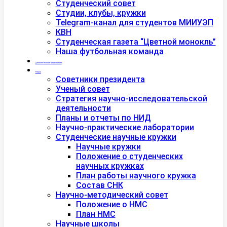
Студенческий совет
Студии, клубы, кружки
Telegram-канал для студентов МИИУЭП
КВН
Студенческая газета “Цветной монокль”
Наша футбольная команда
Дополнительное образование
Наука
Советники президента
Ученый совет
Стратегия научно-исследовательской
деятельности
Планы и отчеты по НИД
Научно-практические лаборатории
Студенческие научные кружки
Научные кружки
Положение о студенческих
научных кружках
План работы научного кружка
Состав СНК
Научно-методический совет
Положение о НМС
План НМС
Научные школы