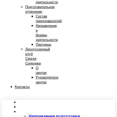
деятельности
Подготовительное
отделение
Состав
преподавателей
Направления
и
формы
деятельности
Партнеры
Дискуссионный
клуб
Сергея
Сопелева
О
центре
Руководители
центра
Контакты
Сведения об образовательной организации
Абитуриентам
Студентам
Направления подготовки