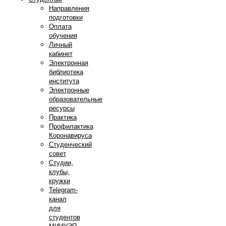
Направления
подготовки
Оплата
обучения
Личный
кабинет
Электронная
библиотека
института
Электронные
образовательные
ресурсы
Практика
Профилактика
Коронавируса
Студенческий
совет
Студии,
клубы,
кружки
Telegram-
канал
для
студентов