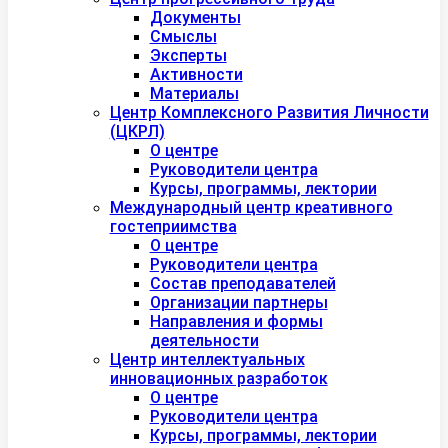
Документы
Смыслы
Эксперты
Активности
Материалы
Центр Комплексного Развития Личности
(ЦКРЛ)
О центре
Руководители центра
Курсы, программы, лектории
Международный центр креативного
гостеприимства
О центре
Руководители центра
Состав преподавателей
Организации партнеры
Направления и формы
деятельности
Центр интеллектуальных
инновационных разработок
О центре
Руководители центра
Курсы, программы, лектории