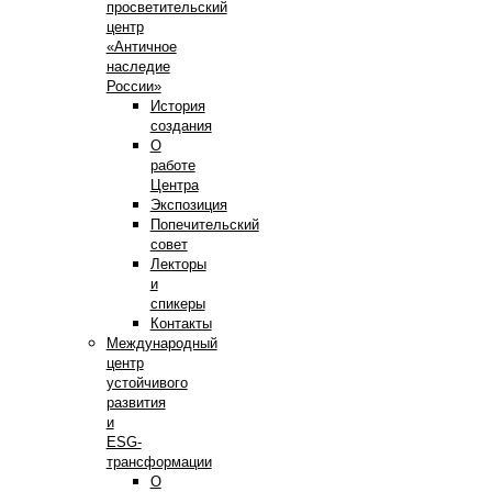
просветительский
центр
«Античное
наследие
России»
История
создания
О
работе
Центра
Экспозиция
Попечительский
совет
Лекторы
и
спикеры
Контакты
Международный
центр
устойчивого
развития
и
ESG-
трансформации
О