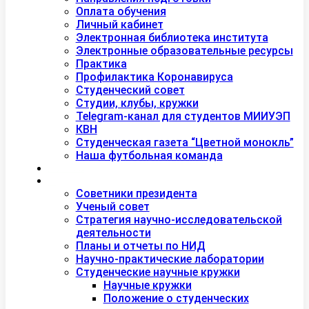
Оплата обучения
Личный кабинет
Электронная библиотека института
Электронные образовательные ресурсы
Практика
Профилактика Коронавируса
Студенческий совет
Студии, клубы, кружки
Telegram-канал для студентов МИИУЭП
КВН
Студенческая газета “Цветной монокль”
Наша футбольная команда
Дополнительное образование
Наука
Советники президента
Ученый совет
Стратегия научно-исследовательской
деятельности
Планы и отчеты по НИД
Научно-практические лаборатории
Студенческие научные кружки
Научные кружки
Положение о студенческих