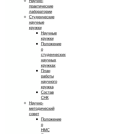
Научно-
практические
лаборатории
Студенческие
научные
кружки
Научные
кружки
Положение
о
студенческих
научных
кружках
План
работы
научного
кружка
Состав
СНК
Научно-
методический
совет
Положение
о
НМС