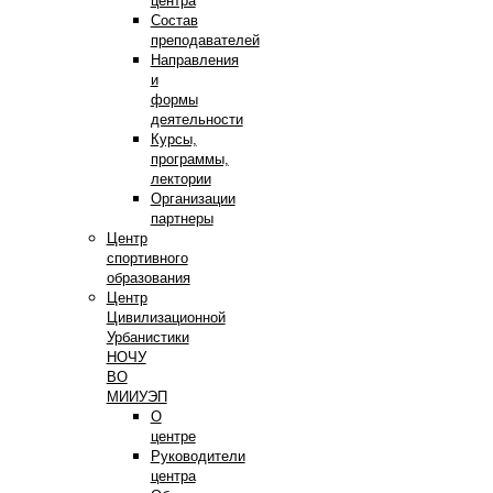
центра
Состав
преподавателей
Направления
и
формы
деятельности
Курсы,
программы,
лектории
Организации
партнеры
Центр
спортивного
образования
Центр
Цивилизационной
Урбанистики
НОЧУ
ВО
МИИУЭП
О
центре
Руководители
центра