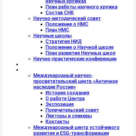
научных кружках
План работы научного кружка
Состав СНК
Научно-методический совет
Положение о НМС
План НМС
Научные школы
Стратегия НИД
Положение о Научной школе
План развития Научных школ
Научно-практические конференции
Международная академия туризма
Центры и лаборатории
Международный научно-
просветительский центр «Античное
наследие России»
История создания
О работе Центра
Экспозиция
Попечительский совет
Лекторы и спикеры
Контакты
Международный центр устойчивого
развития и ESG-трансформации