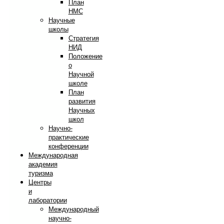
План
НМС
Научные
школы
Стратегия
НИД
Положение
о
Научной
школе
План
развития
Научных
школ
Научно-
практические
конференции
Международная
академия
туризма
Центры
и
лаборатории
Международный
научно-