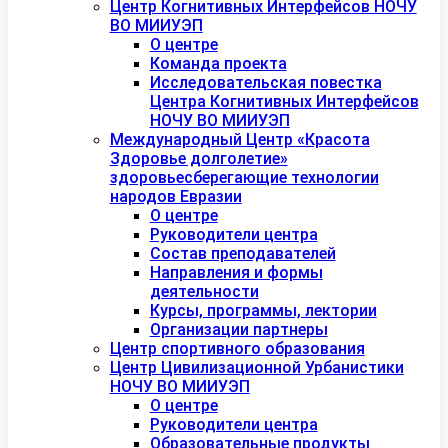
Центр Когнитивных Интерфейсов НОЧУ
ВО МИИУЭП
О центре
Команда проекта
Исследовательская повестка
Центра Когнитивных Интерфейсов
НОЧУ ВО МИИУЭП
Международный Центр «Красота
Здоровье долголетие»
здоровьесберегающие технологии
народов Евразии
О центре
Руководители центра
Состав преподавателей
Направления и формы
деятельности
Курсы, программы, лектории
Организации партнеры
Центр спортивного образования
Центр Цивилизационной Урбанистики
НОЧУ ВО МИИУЭП
О центре
Руководители центра
Образовательные продукты