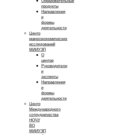
Образовательные
продукты
Направления
и
формы
деятельности
Центр
макроэкономических
исследований
МИИУЭП
О
центре
Руководители
и
эксперты
Направления
и
формы
деятельности
Центр
Международного
сотрудничества
НОЧУ
ВО
МИИУЭП