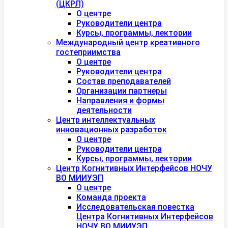
(ЦКРЛ)
О центре
Руководители центра
Курсы, программы, лектории
Международный центр креативного
гостеприимства
О центре
Руководители центра
Состав преподавателей
Организации партнеры
Направления и формы
деятельности
Центр интеллектуальных
инновационных разработок
О центре
Руководители центра
Курсы, программы, лектории
Центр Когнитивных Интерфейсов НОЧУ
ВО МИИУЭП
О центре
Команда проекта
Исследовательская повестка
Центра Когнитивных Интерфейсов
НОЧУ ВО МИИУЭП