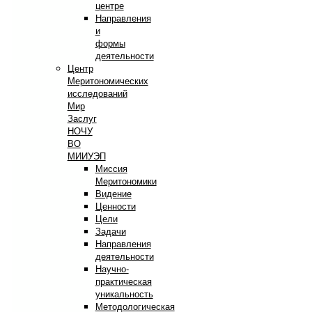
центре
Направления
и
формы
деятельности
Центр
Меритономических
исследований
Мир
Заслуг
НОЧУ
ВО
МИИУЭП
Миссия
Меритономики
Видение
Ценности
Цели
Задачи
Направления
деятельности
Научно-
практическая
уникальность
Методологическая