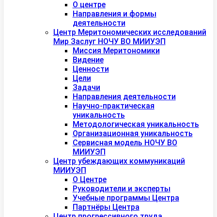
О центре
Направления и формы
деятельности
Центр Меритономических исследований
Мир Заслуг НОЧУ ВО МИИУЭП
Миссия Меритономики
Видение
Ценности
Цели
Задачи
Направления деятельности
Научно-практическая
уникальность
Методологическая уникальность
Организационная уникальность
Сервисная модель НОЧУ ВО
МИИУЭП
Центр убеждающих коммуникаций
МИИУЭП
О Центре
Руководители и эксперты
Учебные программы Центра
Партнёры Центра
Центр прогрессивного труда