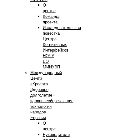
О
центре
Команда
проекта
Исследовательская
повестка
Центра
Когнитивных
Интерфейсов
НОЧУ
ВО
МИИУЭП
Международный
Центр
«Красота
Здоровье
долголетие»
здоровьесберегающие
технологии
народов
Евразии
О
центре
Руководители