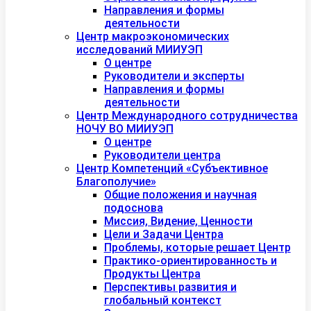
Направления и формы
деятельности
Центр макроэкономических
исследований МИИУЭП
О центре
Руководители и эксперты
Направления и формы
деятельности
Центр Международного сотрудничества
НОЧУ ВО МИИУЭП
О центре
Руководители центра
Центр Компетенций «Субъективное
Благополучие»
Общие положения и научная
подоснова
Миссия, Видение, Ценности
Цели и Задачи Центра
Проблемы, которые решает Центр
Практико-ориентированность и
Продукты Центра
Перспективы развития и
глобальный контекст