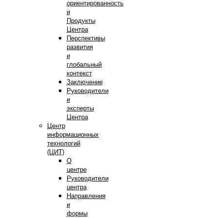
ориентированность
и
Продукты
Центра
Перспективы
развития
и
глобальный
контекст
Заключение
Руководители
и
эксперты
Центра
Центр
информационных
технологий
(ЦИТ)
О
центре
Руководители
центра
Направления
и
формы