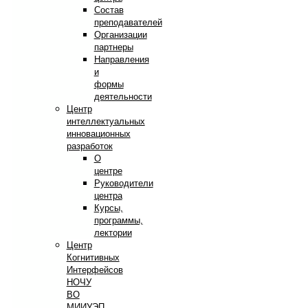
Состав
преподавателей
Организации
партнеры
Направления
и
формы
деятельности
Центр
интеллектуальных
инновационных
разработок
О
центре
Руководители
центра
Курсы,
программы,
лектории
Центр
Когнитивных
Интерфейсов
НОЧУ
ВО
МИИУЭП