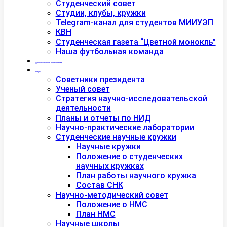
Студенческий совет
Студии, клубы, кружки
Telegram-канал для студентов МИИУЭП
КВН
Студенческая газета “Цветной монокль”
Наша футбольная команда
Дополнительное образование
Наука
Советники президента
Ученый совет
Стратегия научно-исследовательской
деятельности
Планы и отчеты по НИД
Научно-практические лаборатории
Студенческие научные кружки
Научные кружки
Положение о студенческих
научных кружках
План работы научного кружка
Состав СНК
Научно-методический совет
Положение о НМС
План НМС
Научные школы