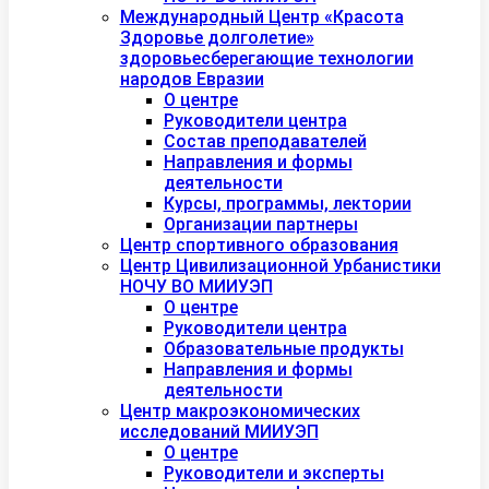
Международный Центр «Красота
Здоровье долголетие»
здоровьесберегающие технологии
народов Евразии
О центре
Руководители центра
Состав преподавателей
Направления и формы
деятельности
Курсы, программы, лектории
Организации партнеры
Центр спортивного образования
Центр Цивилизационной Урбанистики
НОЧУ ВО МИИУЭП
О центре
Руководители центра
Образовательные продукты
Направления и формы
деятельности
Центр макроэкономических
исследований МИИУЭП
О центре
Руководители и эксперты