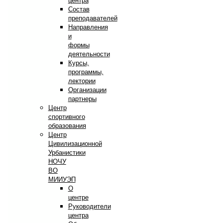
центра
Состав
преподавателей
Направления
и
формы
деятельности
Курсы,
программы,
лектории
Организации
партнеры
Центр
спортивного
образования
Центр
Цивилизационной
Урбанистики
НОЧУ
ВО
МИИУЭП
О
центре
Руководители
центра