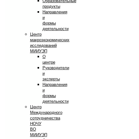
Образовательные
продукты
Направления
и
формы
деятельности
Центр
макроэкономических
исследований
МИИУЭП
О
центре
Руководители
и
эксперты
Направления
и
формы
деятельности
Центр
Международного
сотрудничества
НОЧУ
ВО
МИИУЭП