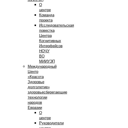
О
центре
Команда
проекта
Исследовательская
повестка
Центра
Когнитивных
Интерфейсов
НОЧУ
ВО
МИИУЭП
Международный
Центр
«Красота
Здоровье
долголетие»
здоровьесберегающие
технологии
народов
Евразии
О
центре
Руководители