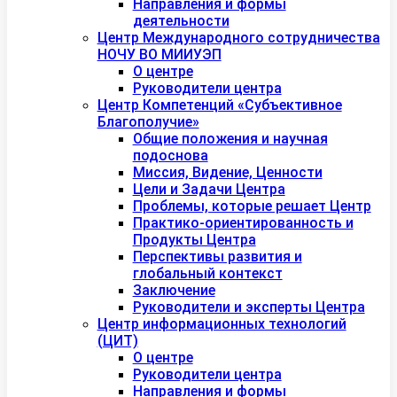
Направления и формы
деятельности
Центр Международного сотрудничества
НОЧУ ВО МИИУЭП
О центре
Руководители центра
Центр Компетенций «Субъективное
Благополучие»
Общие положения и научная
подоснова
Миссия, Видение, Ценности
Цели и Задачи Центра
Проблемы, которые решает Центр
Практико-ориентированность и
Продукты Центра
Перспективы развития и
глобальный контекст
Заключение
Руководители и эксперты Центра
Центр информационных технологий
(ЦИТ)
О центре
Руководители центра
Направления и формы