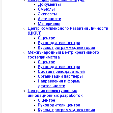
Документы
Смыслы
Эксперты
Активности
Материалы
Центр Комплексного Развития Личности
(ЦКРЛ)
О центре
Руководители центра
Курсы, программы, лектории
Международный центр креативного
гостеприимства
О центре
Руководители центра
Состав преподавателей
Организации партнеры
Направления и формы
деятельности
Центр интеллектуальных
инновационных разработок
О центре
Руководители центра
Курсы, программы, лектории