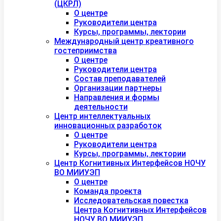
(ЦКРЛ)
О центре
Руководители центра
Курсы, программы, лектории
Международный центр креативного
гостеприимства
О центре
Руководители центра
Состав преподавателей
Организации партнеры
Направления и формы
деятельности
Центр интеллектуальных
инновационных разработок
О центре
Руководители центра
Курсы, программы, лектории
Центр Когнитивных Интерфейсов НОЧУ
ВО МИИУЭП
О центре
Команда проекта
Исследовательская повестка
Центра Когнитивных Интерфейсов
НОЧУ ВО МИИУЭП