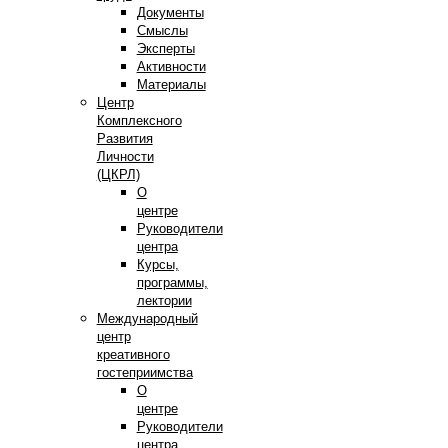
Документы
Смыслы
Эксперты
Активности
Материалы
Центр
Комплексного
Развития
Личности
(ЦКРЛ)
О
центре
Руководители
центра
Курсы,
программы,
лектории
Международный
центр
креативного
гостеприимства
О
центре
Руководители
центра