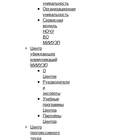
уникальность
Организационная
уникальность
Сервисная
модель
НОЧУ
ВО
МИИУЭП
Центр
убеждающих
коммуникаций
МИИУЭП
О
Центре
Руководители
и
эксперты
Учебные
программы
Центра
Партнёры
Центра
Центр
прогрессивного
труда