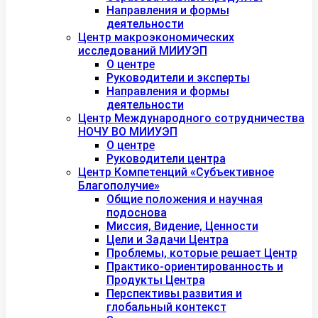
Направления и формы
деятельности
Центр макроэкономических
исследований МИИУЭП
О центре
Руководители и эксперты
Направления и формы
деятельности
Центр Международного сотрудничества
НОЧУ ВО МИИУЭП
О центре
Руководители центра
Центр Компетенций «Субъективное
Благополучие»
Общие положения и научная
подоснова
Миссия, Видение, Ценности
Цели и Задачи Центра
Проблемы, которые решает Центр
Практико-ориентированность и
Продукты Центра
Перспективы развития и
глобальный контекст