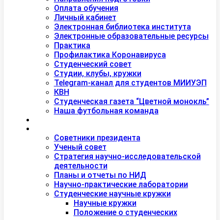
Оплата обучения
Личный кабинет
Электронная библиотека института
Электронные образовательные ресурсы
Практика
Профилактика Коронавируса
Студенческий совет
Студии, клубы, кружки
Telegram-канал для студентов МИИУЭП
КВН
Студенческая газета “Цветной монокль”
Наша футбольная команда
Дополнительное образование
Наука
Советники президента
Ученый совет
Стратегия научно-исследовательской
деятельности
Планы и отчеты по НИД
Научно-практические лаборатории
Студенческие научные кружки
Научные кружки
Положение о студенческих