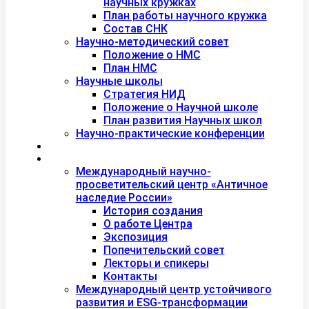
научных кружках
План работы научного кружка
Состав СНК
Научно-методический совет
Положение о НМС
План НМС
Научные школы
Стратегия НИД
Положение о Научной школе
План развития Научных школ
Научно-практические конференции
Международная академия туризма
Центры и лаборатории
Международный научно-
просветительский центр «Античное
наследие России»
История создания
О работе Центра
Экспозиция
Попечительский совет
Лекторы и спикеры
Контакты
Международный центр устойчивого
развития и ESG-трансформации