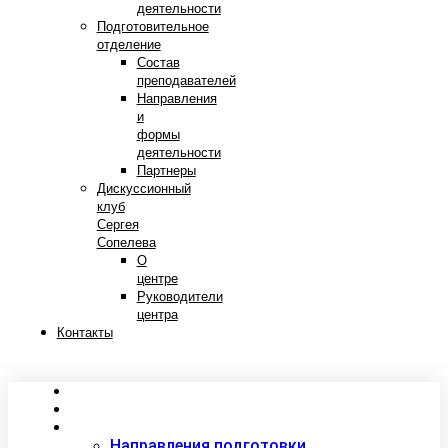
деятельности
Подготовительное
отделение
Состав
преподавателей
Направления
и
формы
деятельности
Партнеры
Дискуссионный
клуб
Сергея
Сопелева
О
центре
Руководители
центра
Контакты
Сведения об образовательной организации
Абитуриентам
Студентам
Направления подготовки