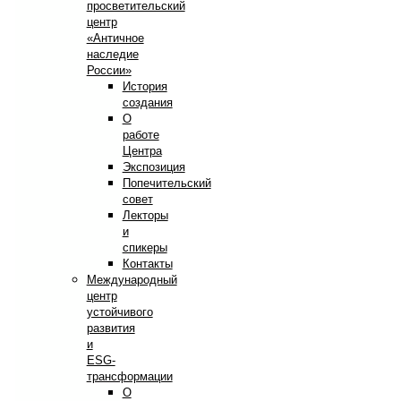
просветительский
центр
«Античное
наследие
России»
История
создания
О
работе
Центра
Экспозиция
Попечительский
совет
Лекторы
и
спикеры
Контакты
Международный
центр
устойчивого
развития
и
ESG-
трансформации
О