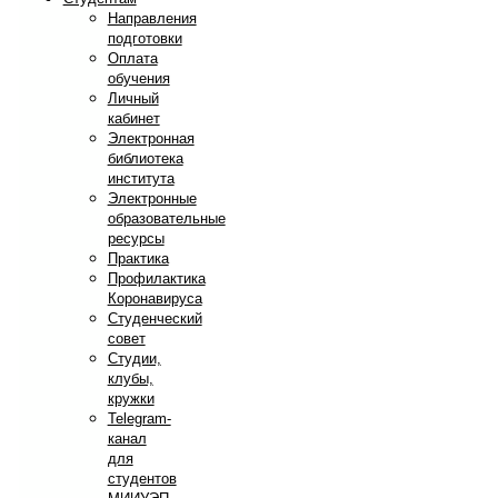
Направления
подготовки
Оплата
обучения
Личный
кабинет
Электронная
библиотека
института
Электронные
образовательные
ресурсы
Практика
Профилактика
Коронавируса
Студенческий
совет
Студии,
клубы,
кружки
Telegram-
канал
для
студентов