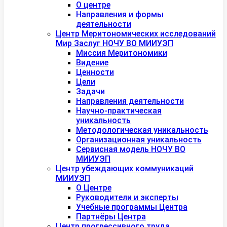
О центре
Направления и формы
деятельности
Центр Меритономических исследований
Мир Заслуг НОЧУ ВО МИИУЭП
Миссия Меритономики
Видение
Ценности
Цели
Задачи
Направления деятельности
Научно-практическая
уникальность
Методологическая уникальность
Организационная уникальность
Сервисная модель НОЧУ ВО
МИИУЭП
Центр убеждающих коммуникаций
МИИУЭП
О Центре
Руководители и эксперты
Учебные программы Центра
Партнёры Центра
Центр прогрессивного труда