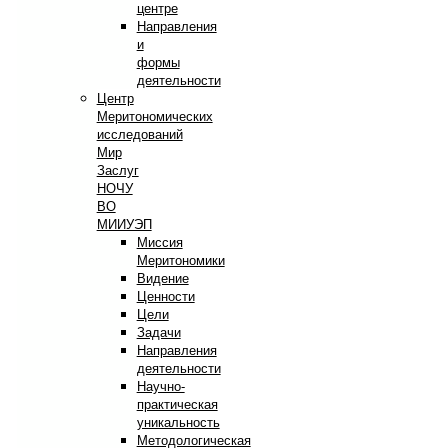
центре
Направления
и
формы
деятельности
Центр
Меритономических
исследований
Мир
Заслуг
НОЧУ
ВО
МИИУЭП
Миссия
Меритономики
Видение
Ценности
Цели
Задачи
Направления
деятельности
Научно-
практическая
уникальность
Методологическая