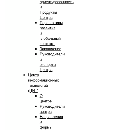
ориентированность
и
Продукты
Центра
Перспективы
развития
и
глобальный
контекст
Заключение
Руководители
и
эксперты
Центра
Центр
информационных
технологий
(ЦИТ)
О
центре
Руководители
центра
Направления
и
формы