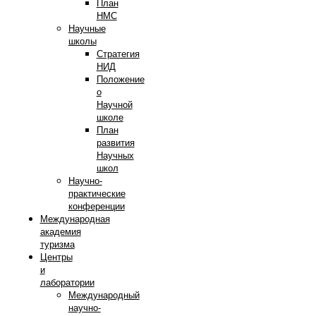
План
НМС
Научные
школы
Стратегия
НИД
Положение
о
Научной
школе
План
развития
Научных
школ
Научно-
практические
конференции
Международная
академия
туризма
Центры
и
лаборатории
Международный
научно-