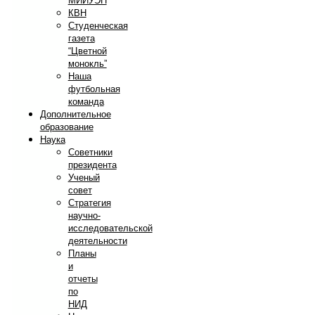
МИИУЭП
КВН
Студенческая
газета
“Цветной
монокль”
Наша
футбольная
команда
Дополнительное
образование
Наука
Советники
президента
Ученый
совет
Стратегия
научно-
исследовательской
деятельности
Планы
и
отчеты
по
НИД