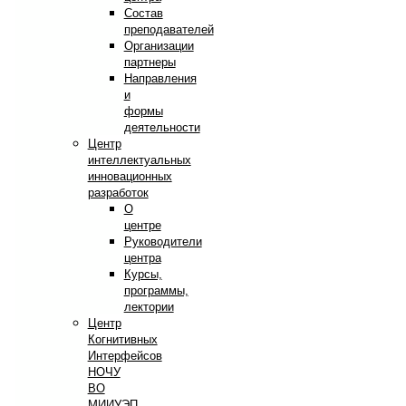
Состав
преподавателей
Организации
партнеры
Направления
и
формы
деятельности
Центр
интеллектуальных
инновационных
разработок
О
центре
Руководители
центра
Курсы,
программы,
лектории
Центр
Когнитивных
Интерфейсов
НОЧУ
ВО
МИИУЭП