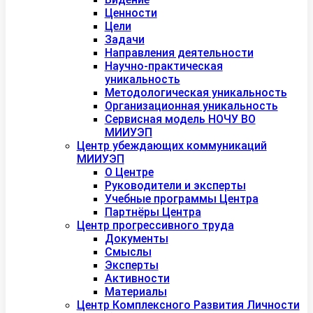
Ценности
Цели
Задачи
Направления деятельности
Научно-практическая
уникальность
Методологическая уникальность
Организационная уникальность
Сервисная модель НОЧУ ВО
МИИУЭП
Центр убеждающих коммуникаций
МИИУЭП
О Центре
Руководители и эксперты
Учебные программы Центра
Партнёры Центра
Центр прогрессивного труда
Документы
Смыслы
Эксперты
Активности
Материалы
Центр Комплексного Развития Личности