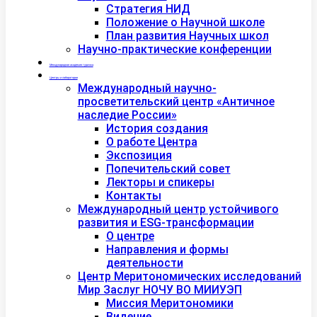
Стратегия НИД
Положение о Научной школе
План развития Научных школ
Научно-практические конференции
Международная академия туризма
Центры и лаборатории
Международный научно-
просветительский центр «Античное
наследие России»
История создания
О работе Центра
Экспозиция
Попечительский совет
Лекторы и спикеры
Контакты
Международный центр устойчивого
развития и ESG-трансформации
О центре
Направления и формы
деятельности
Центр Меритономических исследований
Мир Заслуг НОЧУ ВО МИИУЭП
Миссия Меритономики
Видение