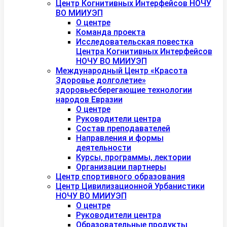
Центр Когнитивных Интерфейсов НОЧУ
ВО МИИУЭП
О центре
Команда проекта
Исследовательская повестка
Центра Когнитивных Интерфейсов
НОЧУ ВО МИИУЭП
Международный Центр «Красота
Здоровье долголетие»
здоровьесберегающие технологии
народов Евразии
О центре
Руководители центра
Состав преподавателей
Направления и формы
деятельности
Курсы, программы, лектории
Организации партнеры
Центр спортивного образования
Центр Цивилизационной Урбанистики
НОЧУ ВО МИИУЭП
О центре
Руководители центра
Образовательные продукты