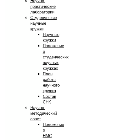
Научно-
практические
лаборатории
Студенческие
научные
кружки
Научные
кружки
Положение
о
студенческих
научных
кружках
План
работы
научного
кружка
Состав
СНК
Научно-
методический
совет
Положение
о
НМС