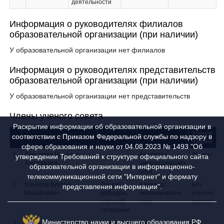
деятельности
Информация о руководителях филиалов
образовательной организации (при наличии)
У образовательной организации нет филиалов
Информация о руководителях представительств
образовательной организации (при наличии)
У образовательной организации нет представительств
Члены ученого совета
Раскрытие информации об образовательной организации в
Учёное
соответствии с Приказом Федеральной службы по надзору в
№
ФИО
Должность
Учёная степень
звание
сфере образования и науки от 04.08.2023 № 1493 "Об
1
Давыдова Наталья
Кандидат
Доцент
утверждении Требований к структуре официального сайта
Алексеевна
филологических
образовательной организации в информационно-
наук
телекоммуникационной сети "Интернет" и формату
2
Манусов Виктор
Доцент
Кандидат
Без
представления информации".
Михайлович
кафедры,
экономических
ученого
научный
наук
звания
сотрудник
Министерство науки и высшего образования РФ
3
Хренков Александр
Президент
Кандидат
Без