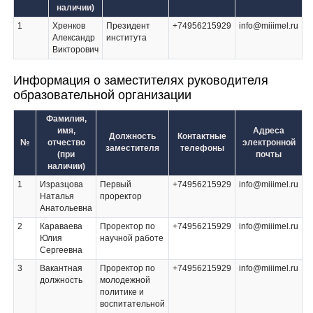
наличии)
1
Хренков
Президент
+74956215929
info@miiimel.ru
Александр
института
Викторович
Информация о заместителях руководителя
образовательной организации
Фамилия,
имя,
Адреса
Должность
Контактные
№
отчество
электронной
заместителя
телефоны
(при
почты
наличии)
1
Изразцова
Первый
+74956215929
info@miiimel.ru
Наталья
проректор
Анатольевна
2
Караваева
Проректор по
+74956215929
info@miiimel.ru
Юлия
научной работе
Сергеевна
3
Вакантная
Проректор по
+74956215929
info@miiimel.ru
должность
молодежной
политике и
воспитательной