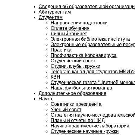
Сведения об образовательной организаци
Абитуриентам
Студентам
Направления подготовки
Оплата обучения
Личный кабинет
Электронная библиотека института
Электронные образовательные ресу
Практика
Профилактика Коронавируса
Студенческий совет
Студии, клубы, кружки
Telegram-канал для студентов МИИ
КВН
Студенческая газета “Цветной монокл
Наша футбольная команда
Дополнительное образование
Наука
Советники президента
Ученый совет
Стратегия научно-исследовательской
Планы и отчеты по НИД
Научно-практические лаборатории
Студенческие научные кружки