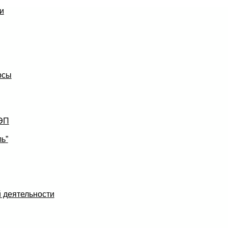
и
рсы
УЭП
ь”
 деятельности