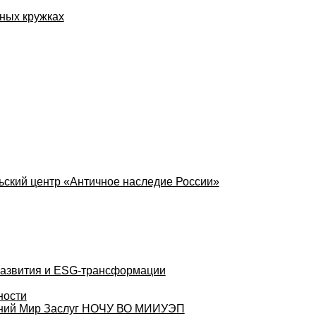
ных кружках
ский центр «Античное наследие России»
развития и ESG-трансформации
ности
аний Мир Заслуг НОЧУ ВО МИИУЭП