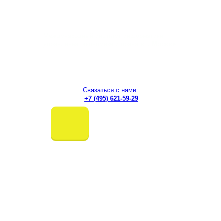
Перейти
к
содержимому
Международный институт информатики,
управления, экономики и права
в г. Москве
Связаться с нами:
+7 (495) 621-59-29