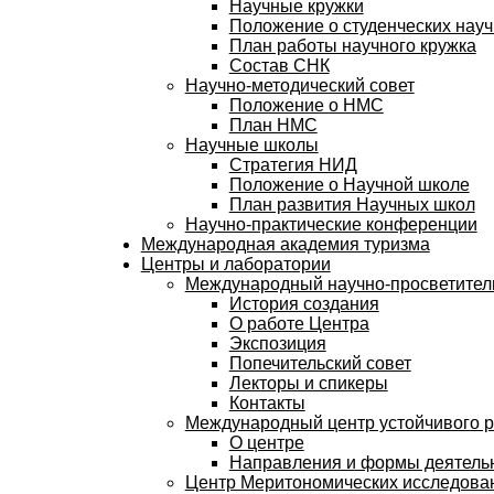
Научные кружки
Положение о студенческих науч
План работы научного кружка
Состав СНК
Научно-методический совет
Положение о НМС
План НМС
Научные школы
Стратегия НИД
Положение о Научной школе
План развития Научных школ
Научно-практические конференции
Международная академия туризма
Центры и лаборатории
Международный научно-просветитель
История создания
О работе Центра
Экспозиция
Попечительский совет
Лекторы и спикеры
Контакты
Международный центр устойчивого 
О центре
Направления и формы деятель
Центр Меритономических исследов