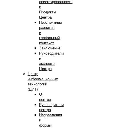
ориентированность
и
Продукты
Центра
Перспективы
развития
и
глобальный
контекст
Заключение
Руководители
и
эксперты
Центра
Центр
информационных
технологий
(ЦИТ)
О
центре
Руководители
центра
Направления
и
формы