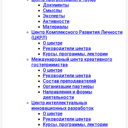
Документы
Смыслы
Эксперты
Активности
Материалы
Центр Комплексного Развития Личности
(ЦКРЛ)
О центре
Руководители центра
Курсы, программы, лектории
Международный центр креативного
гостеприимства
О центре
Руководители центра
Состав преподавателей
Организации партнеры
Направления и формы
деятельности
Центр интеллектуальных
инновационных разработок
О центре
Руководители центра
Курсы, программы, лектории