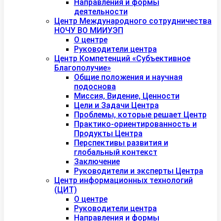
Направления и формы
деятельности
Центр Международного сотрудничества
НОЧУ ВО МИИУЭП
О центре
Руководители центра
Центр Компетенций «Субъективное
Благополучие»
Общие положения и научная
подоснова
Миссия, Видение, Ценности
Цели и Задачи Центра
Проблемы, которые решает Центр
Практико-ориентированность и
Продукты Центра
Перспективы развития и
глобальный контекст
Заключение
Руководители и эксперты Центра
Центр информационных технологий
(ЦИТ)
О центре
Руководители центра
Направления и формы