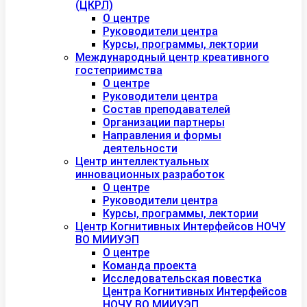
(ЦКРЛ)
О центре
Руководители центра
Курсы, программы, лектории
Международный центр креативного
гостеприимства
О центре
Руководители центра
Состав преподавателей
Организации партнеры
Направления и формы
деятельности
Центр интеллектуальных
инновационных разработок
О центре
Руководители центра
Курсы, программы, лектории
Центр Когнитивных Интерфейсов НОЧУ
ВО МИИУЭП
О центре
Команда проекта
Исследовательская повестка
Центра Когнитивных Интерфейсов
НОЧУ ВО МИИУЭП