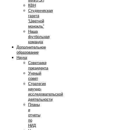
МИИУЭП
КВН
Студенческая
газета
“Цветной
монокль”
Наша
футбольная
команда
Дополнительное
образование
Наука
Советники
президента
Ученый
совет
Стратегия
научно-
исследовательской
деятельности
Планы
и
отчеты
по
НИД