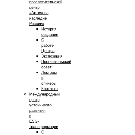
просветительский
центр
«Античное
наследие
России»
История
создания
О
работе
Центра
Экспозиция
Попечительский
совет
Лекторы
и
спикеры
Контакты
Международный
центр
устойчивого
развития
и
ESG-
трансформации
О