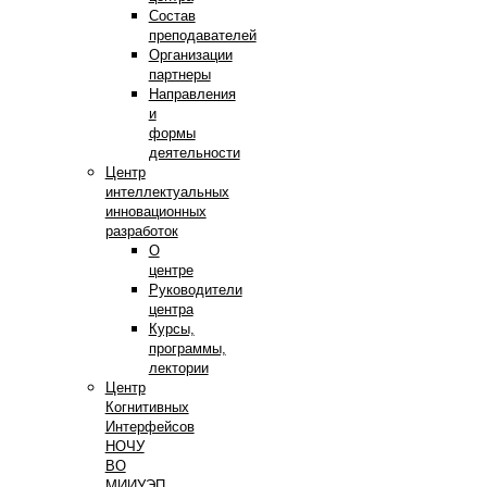
Состав
преподавателей
Организации
партнеры
Направления
и
формы
деятельности
Центр
интеллектуальных
инновационных
разработок
О
центре
Руководители
центра
Курсы,
программы,
лектории
Центр
Когнитивных
Интерфейсов
НОЧУ
ВО
МИИУЭП