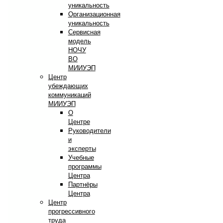
уникальность
Организационная
уникальность
Сервисная
модель
НОЧУ
ВО
МИИУЭП
Центр
убеждающих
коммуникаций
МИИУЭП
О
Центре
Руководители
и
эксперты
Учебные
программы
Центра
Партнёры
Центра
Центр
прогрессивного
труда