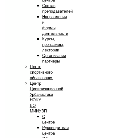
центра
Состав
преподавателей
Направления
и
формы
деятельности
Курсы,
программы,
лектории
Организации
партнеры
Центр
спортивного
образования
Центр
Цивилизационной
Урбанистики
НОЧУ
ВО
МИИУЭП
О
центре
Руководители
центра