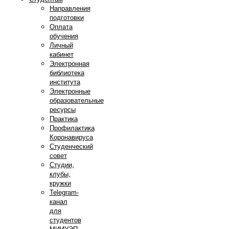
Направления
подготовки
Оплата
обучения
Личный
кабинет
Электронная
библиотека
института
Электронные
образовательные
ресурсы
Практика
Профилактика
Коронавируса
Студенческий
совет
Студии,
клубы,
кружки
Telegram-
канал
для
студентов