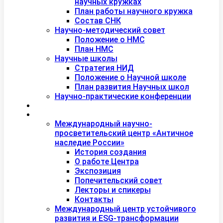
научных кружках
План работы научного кружка
Состав СНК
Научно-методический совет
Положение о НМС
План НМС
Научные школы
Стратегия НИД
Положение о Научной школе
План развития Научных школ
Научно-практические конференции
Международная академия туризма
Центры и лаборатории
Международный научно-
просветительский центр «Античное
наследие России»
История создания
О работе Центра
Экспозиция
Попечительский совет
Лекторы и спикеры
Контакты
Международный центр устойчивого
развития и ESG-трансформации