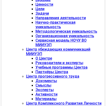
Ценности
Цели
Задачи
Направления деятельности
Научно-практическая
уникальность
Методологическая уникальность
Организационная уникальность
Сервисная модель НОЧУ ВО
МИИУЭП
Центр убеждающих коммуникаций
МИИУЭП
О Центре
Руководители и эксперты
Учебные программы Центра
Партнёры Центра
Центр прогрессивного труда
Документы
Смыслы
Эксперты
Активности
Материалы
Центр Комплексного Развития Личности