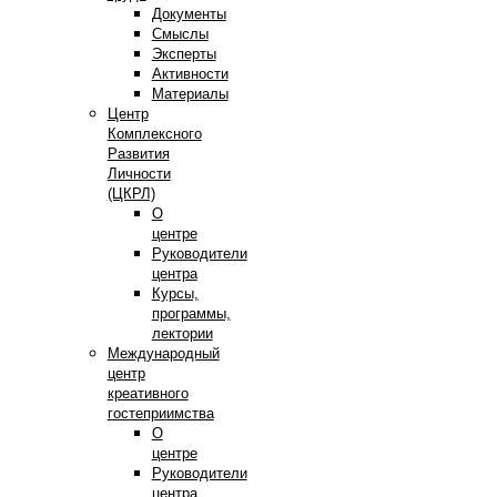
Документы
Смыслы
Эксперты
Активности
Материалы
Центр
Комплексного
Развития
Личности
(ЦКРЛ)
О
центре
Руководители
центра
Курсы,
программы,
лектории
Международный
центр
креативного
гостеприимства
О
центре
Руководители
центра