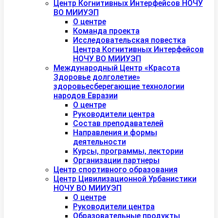
Центр Когнитивных Интерфейсов НОЧУ
ВО МИИУЭП
О центре
Команда проекта
Исследовательская повестка
Центра Когнитивных Интерфейсов
НОЧУ ВО МИИУЭП
Международный Центр «Красота
Здоровье долголетие»
здоровьесберегающие технологии
народов Евразии
О центре
Руководители центра
Состав преподавателей
Направления и формы
деятельности
Курсы, программы, лектории
Организации партнеры
Центр спортивного образования
Центр Цивилизационной Урбанистики
НОЧУ ВО МИИУЭП
О центре
Руководители центра
Образовательные продукты