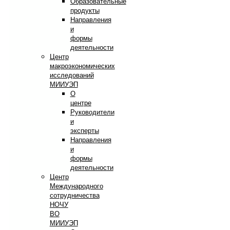
Образовательные
продукты
Направления
и
формы
деятельности
Центр
макроэкономических
исследований
МИИУЭП
О
центре
Руководители
и
эксперты
Направления
и
формы
деятельности
Центр
Международного
сотрудничества
НОЧУ
ВО
МИИУЭП