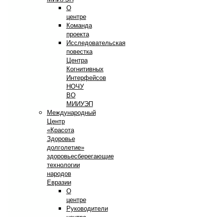
О
центре
Команда
проекта
Исследовательская
повестка
Центра
Когнитивных
Интерфейсов
НОЧУ
ВО
МИИУЭП
Международный
Центр
«Красота
Здоровье
долголетие»
здоровьесберегающие
технологии
народов
Евразии
О
центре
Руководители