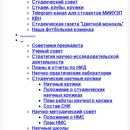
Студенческий совет
Студии, клубы, кружки
Telegram-канал для студентов МИИУЭП
КВН
Студенческая газета “Цветной монокль”
Наша футбольная команда
Дополнительное образование
Наука
Советники президента
Ученый совет
Стратегия научно-исследовательской
деятельности
Планы и отчеты по НИД
Научно-практические лаборатории
Студенческие научные кружки
Научные кружки
Положение о студенческих
научных кружках
План работы научного кружка
Состав СНК
Научно-методический совет
Положение о НМС
План НМС
Научные школы