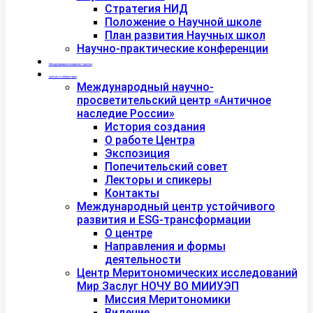
Стратегия НИД
Положение о Научной школе
План развития Научных школ
Научно-практические конференции
Международная академия туризма
Центры и лаборатории
Международный научно-
просветительский центр «Античное
наследие России»
История создания
О работе Центра
Экспозиция
Попечительский совет
Лекторы и спикеры
Контакты
Международный центр устойчивого
развития и ESG-трансформации
О центре
Направления и формы
деятельности
Центр Меритономических исследований
Мир Заслуг НОЧУ ВО МИИУЭП
Миссия Меритономики
Видение