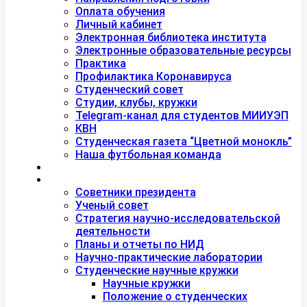
Оплата обучения
Личный кабинет
Электронная библиотека института
Электронные образовательные ресурсы
Практика
Профилактика Коронавируса
Студенческий совет
Студии, клубы, кружки
Telegram-канал для студентов МИИУЭП
КВН
Студенческая газета “Цветной монокль”
Наша футбольная команда
Дополнительное образование
Наука
Советники президента
Ученый совет
Стратегия научно-исследовательской
деятельности
Планы и отчеты по НИД
Научно-практические лаборатории
Студенческие научные кружки
Научные кружки
Положение о студенческих