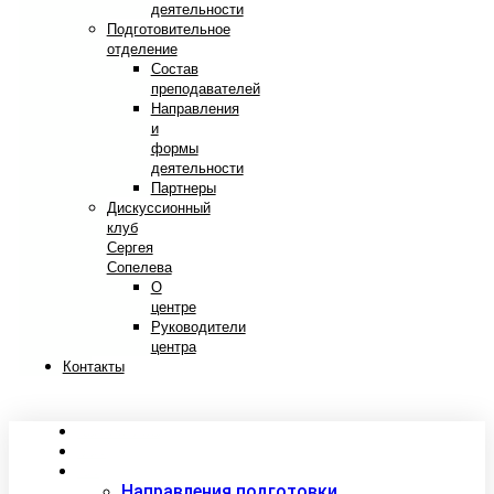
деятельности
Подготовительное
отделение
Состав
преподавателей
Направления
и
формы
деятельности
Партнеры
Дискуссионный
клуб
Сергея
Сопелева
О
центре
Руководители
центра
Контакты
Сведения об образовательной организации
Абитуриентам
Студентам
Направления подготовки