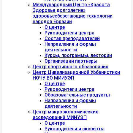
Международный Центр «Красота
Здоровье долголетие»
здоровьесберегающие технологии
народов Евразии
О центре
Руководители центра
Состав преподавателей
Направления и формы
деятельности
Курсы, программы, лектории
Организации партнеры
Центр спортивного образования
Центр Цивилизационной Урбанистики
НОЧУ ВО МИИУЭП
О центре
Руководители центра
Образовательные продукты
Направления и формы
деятельности
Центр макроэкономических
исследований МИИУЭП
О центре
Руководители и эксперты