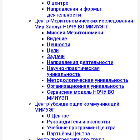
О центре
Направления и формы
деятельности
Центр Меритономических исследований
Мир Заслуг НОЧУ ВО МИИУЭП
Миссия Меритономики
Видение
Ценности
Цели
Задачи
Направления деятельности
Научно-практическая
уникальность
Методологическая уникальность
Организационная уникальность
Сервисная модель НОЧУ ВО
МИИУЭП
Центр убеждающих коммуникаций
МИИУЭП
О Центре
Руководители и эксперты
Учебные программы Центра
Партнёры Центра
Центр прогрессивного труда