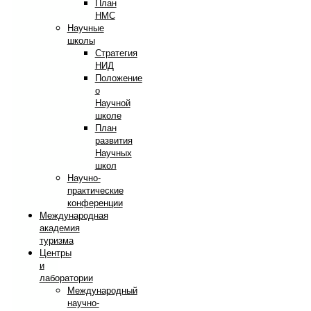
План
НМС
Научные
школы
Стратегия
НИД
Положение
о
Научной
школе
План
развития
Научных
школ
Научно-
практические
конференции
Международная
академия
туризма
Центры
и
лаборатории
Международный
научно-