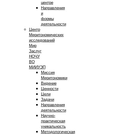
центре
Направления
и
формы
деятельности
Центр
Меритономических
исследований
Мир
Заслуг
НОЧУ
ВО
МИИУЭП
Миссия
Меритономики
Видение
Ценности
Цели
Задачи
Направления
деятельности
Научно-
практическая
уникальность
Методологическая