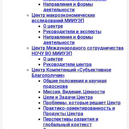
Направления и формы
деятельности
Центр макроэкономических
исследований МИИУЭП
О центре
Руководители и эксперты
Направления и формы
деятельности
Центр Международного сотрудничества
НОЧУ ВО МИИУЭП
О центре
Руководители центра
Центр Компетенций «Субъективное
Благополучие»
Общие положения и научная
подоснова
Миссия, Видение, Ценности
Цели и Задачи Центра
Проблемы, которые решает Центр
Практико-ориентированность и
Продукты Центра
Перспективы развития и
глобальный контекст