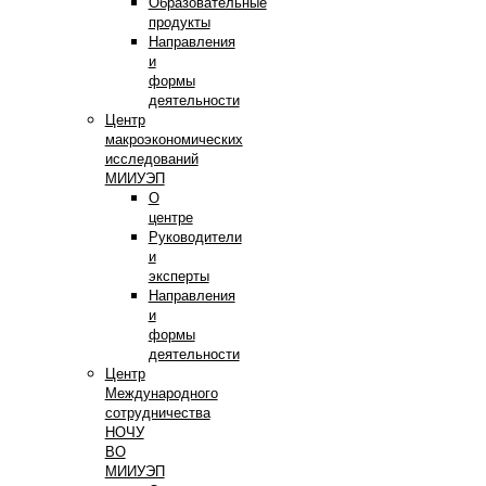
Образовательные
продукты
Направления
и
формы
деятельности
Центр
макроэкономических
исследований
МИИУЭП
О
центре
Руководители
и
эксперты
Направления
и
формы
деятельности
Центр
Международного
сотрудничества
НОЧУ
ВО
МИИУЭП