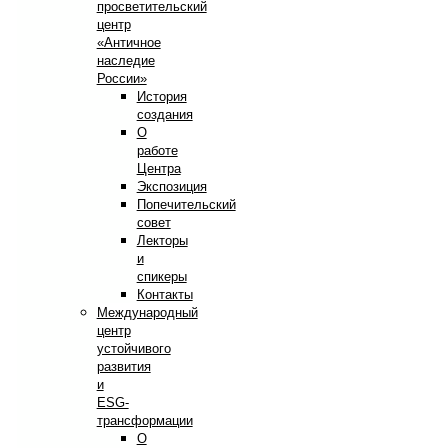
просветительский
центр
«Античное
наследие
России»
История
создания
О
работе
Центра
Экспозиция
Попечительский
совет
Лекторы
и
спикеры
Контакты
Международный
центр
устойчивого
развития
и
ESG-
трансформации
О