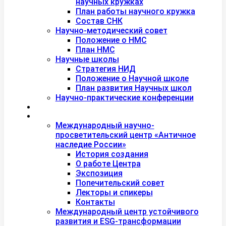
научных кружках
План работы научного кружка
Состав СНК
Научно-методический совет
Положение о НМС
План НМС
Научные школы
Стратегия НИД
Положение о Научной школе
План развития Научных школ
Научно-практические конференции
Международная академия туризма
Центры и лаборатории
Международный научно-
просветительский центр «Античное
наследие России»
История создания
О работе Центра
Экспозиция
Попечительский совет
Лекторы и спикеры
Контакты
Международный центр устойчивого
развития и ESG-трансформации