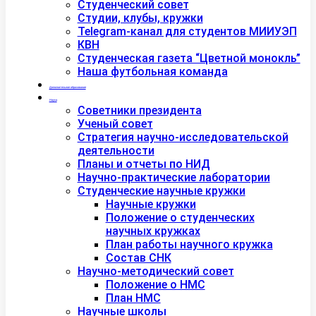
Студенческий совет
Студии, клубы, кружки
Telegram-канал для студентов МИИУЭП
КВН
Студенческая газета “Цветной монокль”
Наша футбольная команда
Дополнительное образование
Наука
Советники президента
Ученый совет
Стратегия научно-исследовательской
деятельности
Планы и отчеты по НИД
Научно-практические лаборатории
Студенческие научные кружки
Научные кружки
Положение о студенческих
научных кружках
План работы научного кружка
Состав СНК
Научно-методический совет
Положение о НМС
План НМС
Научные школы