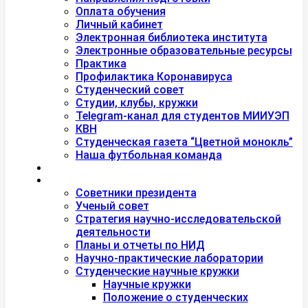
Оплата обучения
Личный кабинет
Электронная библиотека института
Электронные образовательные ресурсы
Практика
Профилактика Коронавируса
Студенческий совет
Студии, клубы, кружки
Telegram-канал для студентов МИИУЭП
КВН
Студенческая газета “Цветной монокль”
Наша футбольная команда
Дополнительное образование
Наука
Советники президента
Ученый совет
Стратегия научно-исследовательской
деятельности
Планы и отчеты по НИД
Научно-практические лаборатории
Студенческие научные кружки
Научные кружки
Положение о студенческих