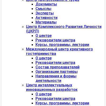
Документы
Смыслы
Эксперты
Активности
Материалы
Центр Комплексного Развития Личности
(ЦКРЛ)
О центре
Руководители центра
Курсы, программы, лектории
Международный центр креативного
гостеприимства
О центре
Руководители центра
Состав преподавателей
Организации партнеры
Направления и формы
деятельности
Центр интеллектуальных
инновационных разработок
О центре
Руководители центра
Курсы, программы, лектории