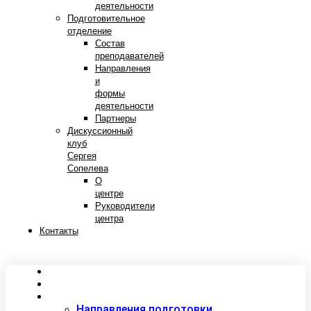
деятельности
Подготовительное
отделение
Состав
преподавателей
Направления
и
формы
деятельности
Партнеры
Дискуссионный
клуб
Сергея
Сопелева
О
центре
Руководители
центра
Контакты
Сведения об образовательной организации
Абитуриентам
Студентам
Направления подготовки