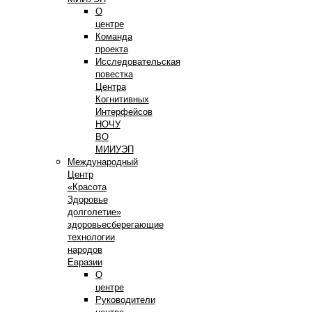
О
центре
Команда
проекта
Исследовательская
повестка
Центра
Когнитивных
Интерфейсов
НОЧУ
ВО
МИИУЭП
Международный
Центр
«Красота
Здоровье
долголетие»
здоровьесберегающие
технологии
народов
Евразии
О
центре
Руководители