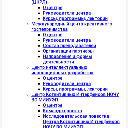
(ЦКРЛ)
О центре
Руководители центра
Курсы, программы, лектории
Международный центр креативного
гостеприимства
О центре
Руководители центра
Состав преподавателей
Организации партнеры
Направления и формы
деятельности
Центр интеллектуальных
инновационных разработок
О центре
Руководители центра
Курсы, программы, лектории
Центр Когнитивных Интерфейсов НОЧУ
ВО МИИУЭП
О центре
Команда проекта
Исследовательская повестка
Центра Когнитивных Интерфейсов
НОЧУ ВО МИИУЭП