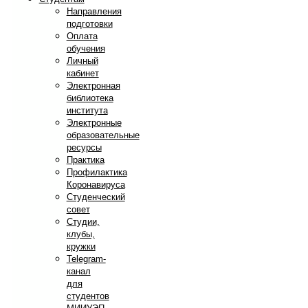
Направления
подготовки
Оплата
обучения
Личный
кабинет
Электронная
библиотека
института
Электронные
образовательные
ресурсы
Практика
Профилактика
Коронавируса
Студенческий
совет
Студии,
клубы,
кружки
Telegram-
канал
для
студентов