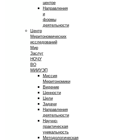
центре
Направления
и
формы
деятельности
Центр
Меритономических
исследований
Мир
Заслуг
НОЧУ
ВО
МИИУЭП
Миссия
Меритономики
Видение
Ценности
Цели
Задачи
Направления
деятельности
Научно-
практическая
уникальность
Методологическая