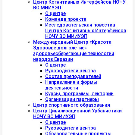
Центр Когнитивных Интерфейсов НОЧУ
ВО МИИУЭП
О центре
Команда проекта
Исследовательская повестка
Центра Когнитивных Интерфейсов
НОЧУ ВО МИИУЭП
Международный Центр «Красота
Здоровье долголетие»
здоровьесберегающие технологии
народов Евразии
О центре
Руководители центра
Состав преподавателей
Направления и формы
деятельности
Курсы, программы, лектории
Организации партнеры
Центр спортивного образования
Центр Цивилизационной Урбанистики
НОЧУ ВО МИИУЭП
О центре
Руководители центра
Образовательные продукты