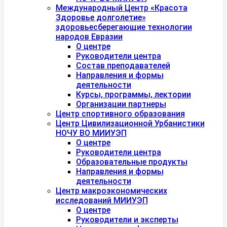
Международный Центр «Красота
Здоровье долголетие»
здоровьесберегающие технологии
народов Евразии
О центре
Руководители центра
Состав преподавателей
Направления и формы
деятельности
Курсы, программы, лектории
Организации партнеры
Центр спортивного образования
Центр Цивилизационной Урбанистики
НОЧУ ВО МИИУЭП
О центре
Руководители центра
Образовательные продукты
Направления и формы
деятельности
Центр макроэкономических
исследований МИИУЭП
О центре
Руководители и эксперты