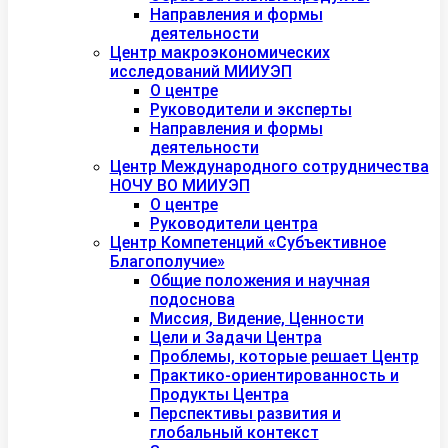
Направления и формы
деятельности
Центр макроэкономических
исследований МИИУЭП
О центре
Руководители и эксперты
Направления и формы
деятельности
Центр Международного сотрудничества
НОЧУ ВО МИИУЭП
О центре
Руководители центра
Центр Компетенций «Субъективное
Благополучие»
Общие положения и научная
подоснова
Миссия, Видение, Ценности
Цели и Задачи Центра
Проблемы, которые решает Центр
Практико-ориентированность и
Продукты Центра
Перспективы развития и
глобальный контекст