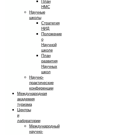
План
НМС
Научные
школы
Стратегия
НИД
Положение
о
Научной
школе
План
развития
Научных
школ
Научно-
практические
конференции
Международная
академия
туризма
Центры
и
лаборатории
Международный
научно-