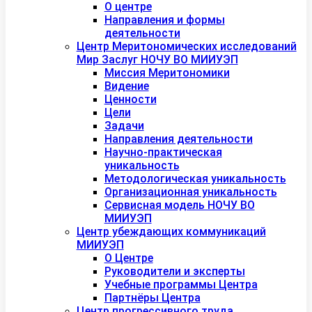
О центре
Направления и формы
деятельности
Центр Меритономических исследований
Мир Заслуг НОЧУ ВО МИИУЭП
Миссия Меритономики
Видение
Ценности
Цели
Задачи
Направления деятельности
Научно-практическая
уникальность
Методологическая уникальность
Организационная уникальность
Сервисная модель НОЧУ ВО
МИИУЭП
Центр убеждающих коммуникаций
МИИУЭП
О Центре
Руководители и эксперты
Учебные программы Центра
Партнёры Центра
Центр прогрессивного труда