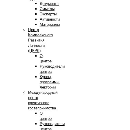
Документы
Смыслы
Эксперты
Активности
Материалы
Центр
Комплексного
Развития
Личности
(ЦКРЛ)
О
центре
Руководители
центра
Курсы,
программы,
лектории
Международный
центр
креативного
гостеприимства
О
центре
Руководители
центра