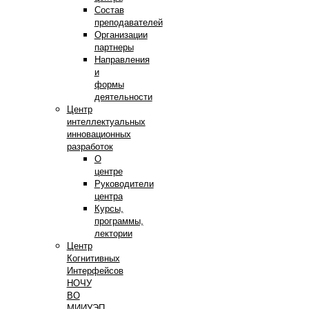
Состав
преподавателей
Организации
партнеры
Направления
и
формы
деятельности
Центр
интеллектуальных
инновационных
разработок
О
центре
Руководители
центра
Курсы,
программы,
лектории
Центр
Когнитивных
Интерфейсов
НОЧУ
ВО
МИИУЭП