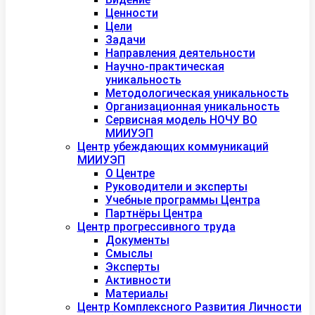
Ценности
Цели
Задачи
Направления деятельности
Научно-практическая
уникальность
Методологическая уникальность
Организационная уникальность
Сервисная модель НОЧУ ВО
МИИУЭП
Центр убеждающих коммуникаций
МИИУЭП
О Центре
Руководители и эксперты
Учебные программы Центра
Партнёры Центра
Центр прогрессивного труда
Документы
Смыслы
Эксперты
Активности
Материалы
Центр Комплексного Развития Личности