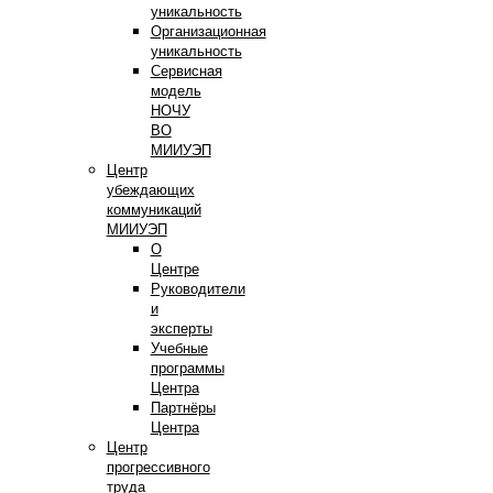
уникальность
Организационная
уникальность
Сервисная
модель
НОЧУ
ВО
МИИУЭП
Центр
убеждающих
коммуникаций
МИИУЭП
О
Центре
Руководители
и
эксперты
Учебные
программы
Центра
Партнёры
Центра
Центр
прогрессивного
труда