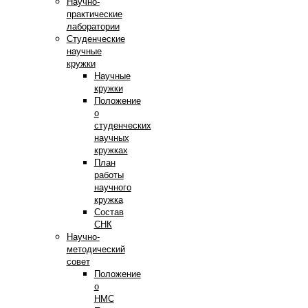
Научно-
практические
лаборатории
Студенческие
научные
кружки
Научные
кружки
Положение
о
студенческих
научных
кружках
План
работы
научного
кружка
Состав
СНК
Научно-
методический
совет
Положение
о
НМС