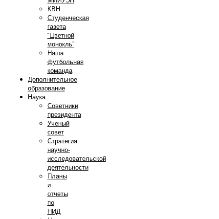
МИИУЭП
КВН
Студенческая
газета
“Цветной
монокль”
Наша
футбольная
команда
Дополнительное
образование
Наука
Советники
президента
Ученый
совет
Стратегия
научно-
исследовательской
деятельности
Планы
и
отчеты
по
НИД