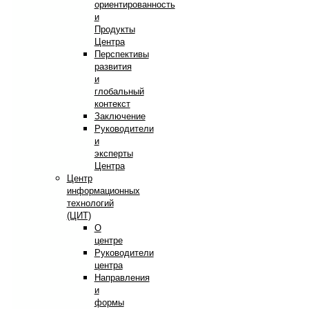
ориентированность
и
Продукты
Центра
Перспективы
развития
и
глобальный
контекст
Заключение
Руководители
и
эксперты
Центра
Центр
информационных
технологий
(ЦИТ)
О
центре
Руководители
центра
Направления
и
формы