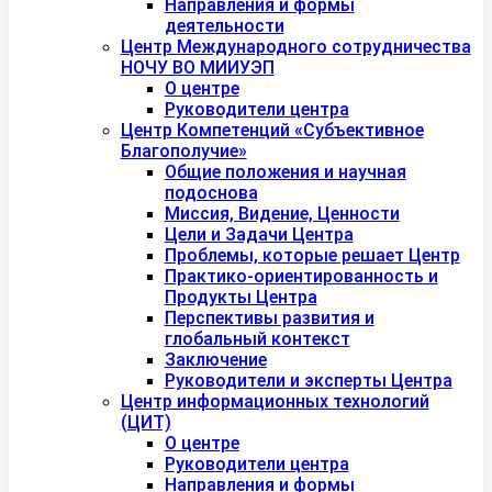
Направления и формы
деятельности
Центр Международного сотрудничества
НОЧУ ВО МИИУЭП
О центре
Руководители центра
Центр Компетенций «Субъективное
Благополучие»
Общие положения и научная
подоснова
Миссия, Видение, Ценности
Цели и Задачи Центра
Проблемы, которые решает Центр
Практико-ориентированность и
Продукты Центра
Перспективы развития и
глобальный контекст
Заключение
Руководители и эксперты Центра
Центр информационных технологий
(ЦИТ)
О центре
Руководители центра
Направления и формы