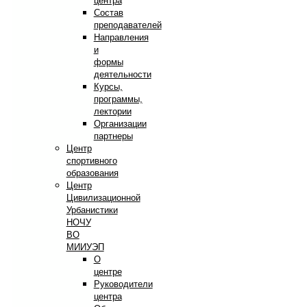
центра
Состав
преподавателей
Направления
и
формы
деятельности
Курсы,
программы,
лектории
Организации
партнеры
Центр
спортивного
образования
Центр
Цивилизационной
Урбанистики
НОЧУ
ВО
МИИУЭП
О
центре
Руководители
центра