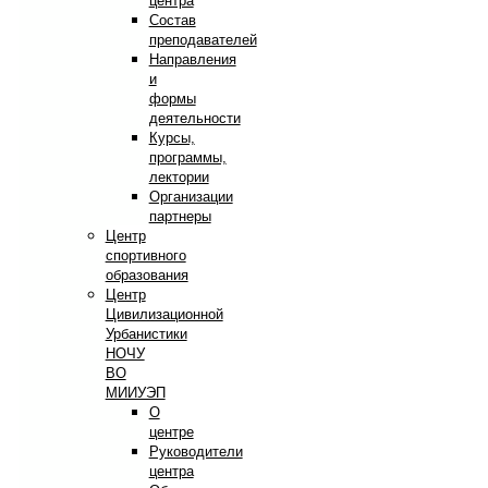
центра
Состав
преподавателей
Направления
и
формы
деятельности
Курсы,
программы,
лектории
Организации
партнеры
Центр
спортивного
образования
Центр
Цивилизационной
Урбанистики
НОЧУ
ВО
МИИУЭП
О
центре
Руководители
центра