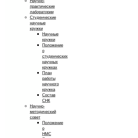
Научно-
практические
лаборатории
Студенческие
научные
кружки
Научные
кружки
Положение
о
студенческих
научных
кружках
План
работы
научного
кружка
Состав
СНК
Научно-
методический
совет
Положение
о
НМС