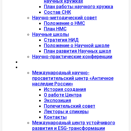
научных кружках
План работы научного кружка
Состав СНК
Научно-методический совет
Положение о НМС
План НМС
Научные школы
Стратегия НИД
Положение о Научной школе
План развития Научных школ
Научно-практические конференции
Международная академия туризма
Центры и лаборатории
Международный научно-
просветительский центр «Античное
наследие России»
История создания
О работе Центра
Экспозиция
Попечительский совет
Лекторы и спикеры
Контакты
Международный центр устойчивого
развития и ESG-трансформации