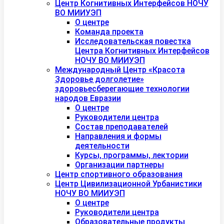
Центр Когнитивных Интерфейсов НОЧУ
ВО МИИУЭП
О центре
Команда проекта
Исследовательская повестка
Центра Когнитивных Интерфейсов
НОЧУ ВО МИИУЭП
Международный Центр «Красота
Здоровье долголетие»
здоровьесберегающие технологии
народов Евразии
О центре
Руководители центра
Состав преподавателей
Направления и формы
деятельности
Курсы, программы, лектории
Организации партнеры
Центр спортивного образования
Центр Цивилизационной Урбанистики
НОЧУ ВО МИИУЭП
О центре
Руководители центра
Образовательные продукты