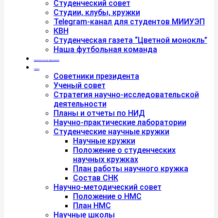
Студенческий совет
Студии, клубы, кружки
Telegram-канал для студентов МИИУЭП
КВН
Студенческая газета “Цветной монокль”
Наша футбольная команда
Дополнительное образование
Наука
Советники президента
Ученый совет
Стратегия научно-исследовательской
деятельности
Планы и отчеты по НИД
Научно-практические лаборатории
Студенческие научные кружки
Научные кружки
Положение о студенческих
научных кружках
План работы научного кружка
Состав СНК
Научно-методический совет
Положение о НМС
План НМС
Научные школы