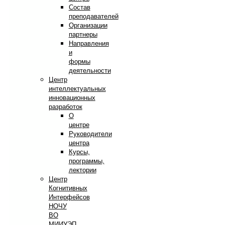
Состав
преподавателей
Организации
партнеры
Направления
и
формы
деятельности
Центр
интеллектуальных
инновационных
разработок
О
центре
Руководители
центра
Курсы,
программы,
лектории
Центр
Когнитивных
Интерфейсов
НОЧУ
ВО
МИИУЭП