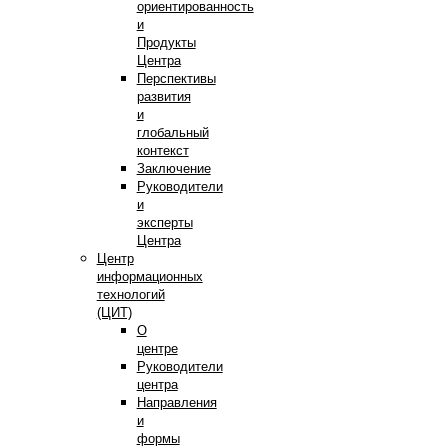
ориентированность
и
Продукты
Центра
Перспективы
развития
и
глобальный
контекст
Заключение
Руководители
и
эксперты
Центра
Центр
информационных
технологий
(ЦИТ)
О
центре
Руководители
центра
Направления
и
формы