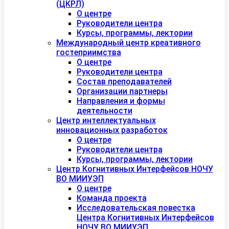
(ЦКРЛ)
О центре
Руководители центра
Курсы, программы, лектории
Международный центр креативного
гостеприимства
О центре
Руководители центра
Состав преподавателей
Организации партнеры
Направления и формы
деятельности
Центр интеллектуальных
инновационных разработок
О центре
Руководители центра
Курсы, программы, лектории
Центр Когнитивных Интерфейсов НОЧУ
ВО МИИУЭП
О центре
Команда проекта
Исследовательская повестка
Центра Когнитивных Интерфейсов
НОЧУ ВО МИИУЭП