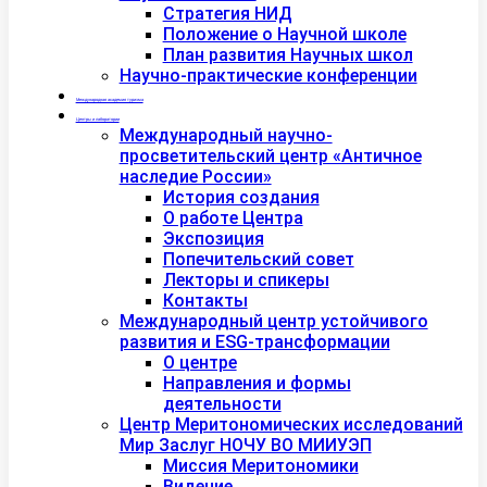
Стратегия НИД
Положение о Научной школе
План развития Научных школ
Научно-практические конференции
Международная академия туризма
Центры и лаборатории
Международный научно-
просветительский центр «Античное
наследие России»
История создания
О работе Центра
Экспозиция
Попечительский совет
Лекторы и спикеры
Контакты
Международный центр устойчивого
развития и ESG-трансформации
О центре
Направления и формы
деятельности
Центр Меритономических исследований
Мир Заслуг НОЧУ ВО МИИУЭП
Миссия Меритономики
Видение