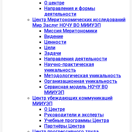
О центре
Направления и формы
деятельности
Центр Меритономических исследований
Мир Заслуг НОЧУ ВО МИИУЭП
Миссия Меритономики
Видение
Ценности
Цели
Задачи
Направления деятельности
Научно-практическая
уникальность
Методологическая уникальность
Организационная уникальность
Сервисная модель НОЧУ ВО
МИИУЭП
Центр убеждающих коммуникаций
МИИУЭП
О Центре
Руководители и эксперты
Учебные программы Центра
Партнёры Центра
Центр прогрессивного труда