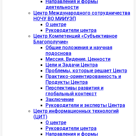
Направления и формы
деятельности
Центр Международного сотрудничества
НОЧУ ВО МИИУЭП
О центре
Руководители центра
Центр Компетенций «Субъективное
Благополучие»
Общие положения и научная
подоснова
Миссия, Видение, Ценности
Цели и Задачи Центра
Проблемы, которые решает Центр
Практико-ориентированность и
Продукты Центра
Перспективы развития и
глобальный контекст
Заключение
Руководители и эксперты Центра
Центр информационных технологий
(ЦИТ)
О центре
Руководители центра
Направления и формы