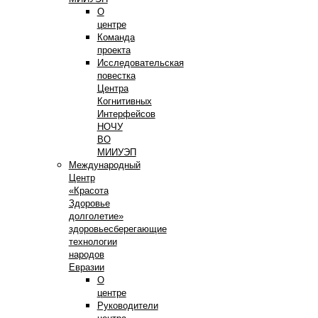
О
центре
Команда
проекта
Исследовательская
повестка
Центра
Когнитивных
Интерфейсов
НОЧУ
ВО
МИИУЭП
Международный
Центр
«Красота
Здоровье
долголетие»
здоровьесберегающие
технологии
народов
Евразии
О
центре
Руководители