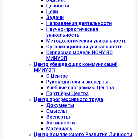
Ценности
Цели
Задачи
Направления деятельности
Научно-практическая
уникальность
Методологическая уникальность
Организационная уникальность
Сервисная модель НОЧУ ВО
МИИУЭП
Центр убеждающих коммуникаций
МИИУЭП
О Центре
Руководители и эксперты
Учебные программы Центра
Партнёры Центра
Центр прогрессивного труда
Документы
Смыслы
Эксперты
Активности
Материалы
Центр Комплексного Развития Личности