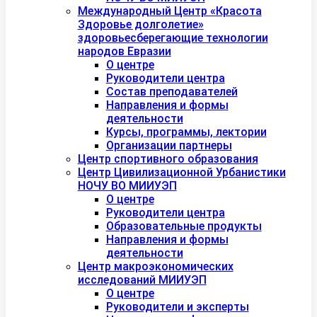
Международный Центр «Красота
Здоровье долголетие»
здоровьесберегающие технологии
народов Евразии
О центре
Руководители центра
Состав преподавателей
Направления и формы
деятельности
Курсы, программы, лектории
Организации партнеры
Центр спортивного образования
Центр Цивилизационной Урбанистики
НОЧУ ВО МИИУЭП
О центре
Руководители центра
Образовательные продукты
Направления и формы
деятельности
Центр макроэкономических
исследований МИИУЭП
О центре
Руководители и эксперты