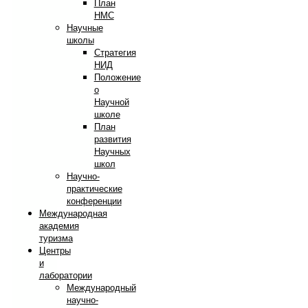
План
НМС
Научные
школы
Стратегия
НИД
Положение
о
Научной
школе
План
развития
Научных
школ
Научно-
практические
конференции
Международная
академия
туризма
Центры
и
лаборатории
Международный
научно-