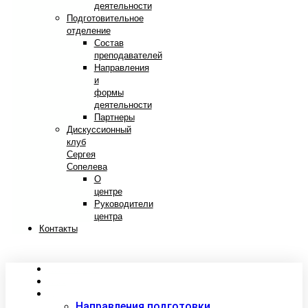
деятельности
Подготовительное
отделение
Состав
преподавателей
Направления
и
формы
деятельности
Партнеры
Дискуссионный
клуб
Сергея
Сопелева
О
центре
Руководители
центра
Контакты
Сведения об образовательной организации
Абитуриентам
Студентам
Направления подготовки