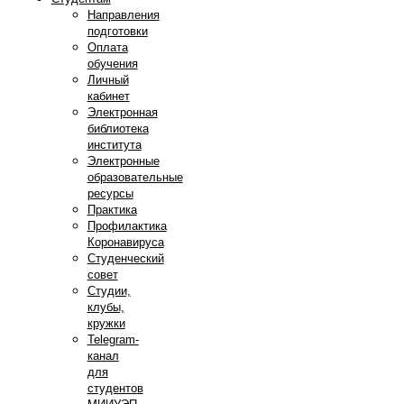
Направления
подготовки
Оплата
обучения
Личный
кабинет
Электронная
библиотека
института
Электронные
образовательные
ресурсы
Практика
Профилактика
Коронавируса
Студенческий
совет
Студии,
клубы,
кружки
Telegram-
канал
для
студентов