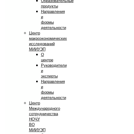
Образовательные
продукты
Направления
и
формы
деятельности
Центр
макроэкономических
исследований
МИИУЭП
О
центре
Руководители
и
эксперты
Направления
и
формы
деятельности
Центр
Международного
сотрудничества
НОЧУ
ВО
МИИУЭП