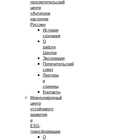
просветительский
центр
«Античное
наследие
России»
История
создания
О
работе
Центра
Экспозиция
Попечительский
совет
Лекторы
и
спикеры
Контакты
Международный
центр
устойчивого
развития
и
ESG-
трансформации
О