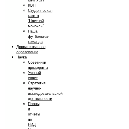
МИИУЭП
КВН
Студенческая
газета
“Цветной
монокль”
Наша
футбольная
команда
Дополнительное
образование
Наука
Советники
президента
Ученый
совет
Стратегия
научно-
исследовательской
деятельности
Планы
и
отчеты
по
НИД