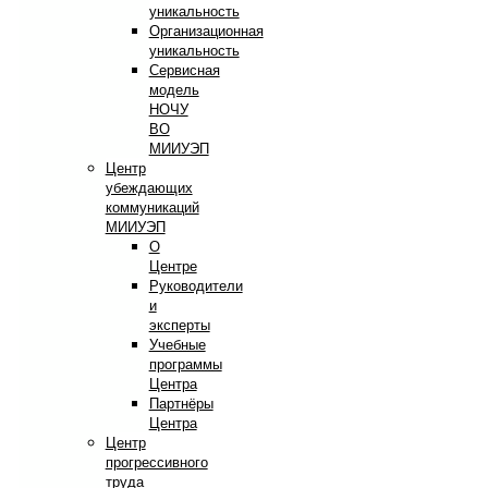
уникальность
Организационная
уникальность
Сервисная
модель
НОЧУ
ВО
МИИУЭП
Центр
убеждающих
коммуникаций
МИИУЭП
О
Центре
Руководители
и
эксперты
Учебные
программы
Центра
Партнёры
Центра
Центр
прогрессивного
труда