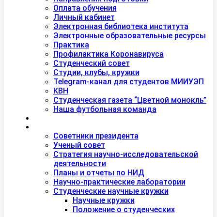
Оплата обучения
Личный кабинет
Электронная библиотека института
Электронные образовательные ресурсы
Практика
Профилактика Коронавируса
Студенческий совет
Студии, клубы, кружки
Telegram-канал для студентов МИИУЭП
КВН
Студенческая газета “Цветной монокль”
Наша футбольная команда
Дополнительное образование
Наука
Советники президента
Ученый совет
Стратегия научно-исследовательской
деятельности
Планы и отчеты по НИД
Научно-практические лаборатории
Студенческие научные кружки
Научные кружки
Положение о студенческих