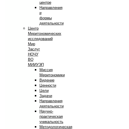
центре
Направления
и
формы
деятельности
Центр
Меритономических
исследований
Мир
Заслуг
НОЧУ
ВО
МИИУЭП
Миссия
Меритономики
Видение
Ценности
Цели
Задачи
Направления
деятельности
Научно-
практическая
уникальность
Методологическая