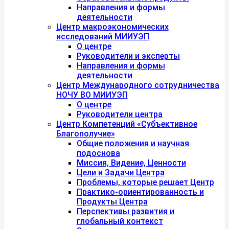
Направления и формы
деятельности
Центр макроэкономических
исследований МИИУЭП
О центре
Руководители и эксперты
Направления и формы
деятельности
Центр Международного сотрудничества
НОЧУ ВО МИИУЭП
О центре
Руководители центра
Центр Компетенций «Субъективное
Благополучие»
Общие положения и научная
подоснова
Миссия, Видение, Ценности
Цели и Задачи Центра
Проблемы, которые решает Центр
Практико-ориентированность и
Продукты Центра
Перспективы развития и
глобальный контекст