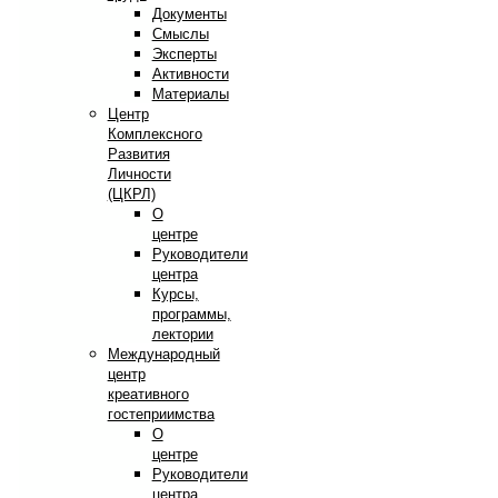
Документы
Смыслы
Эксперты
Активности
Материалы
Центр
Комплексного
Развития
Личности
(ЦКРЛ)
О
центре
Руководители
центра
Курсы,
программы,
лектории
Международный
центр
креативного
гостеприимства
О
центре
Руководители
центра