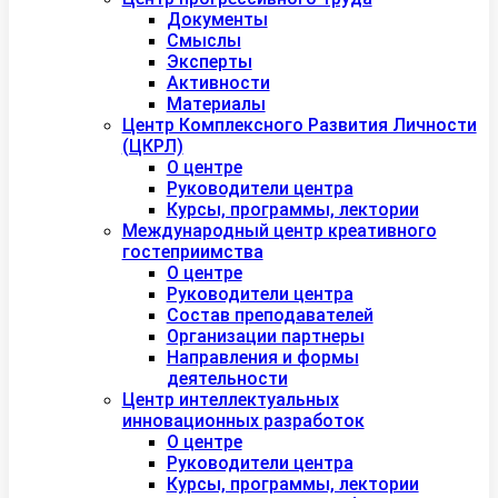
Документы
Смыслы
Эксперты
Активности
Материалы
Центр Комплексного Развития Личности
(ЦКРЛ)
О центре
Руководители центра
Курсы, программы, лектории
Международный центр креативного
гостеприимства
О центре
Руководители центра
Состав преподавателей
Организации партнеры
Направления и формы
деятельности
Центр интеллектуальных
инновационных разработок
О центре
Руководители центра
Курсы, программы, лектории